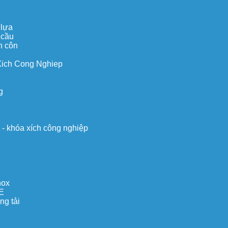
 lựa
 cầu
n côn
Xich Cong Nghiep
g
o - khóa xích công nghiệp
nox
E
ng tải