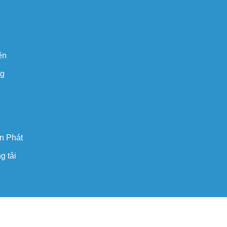
ện
ng
n Phát
g tải