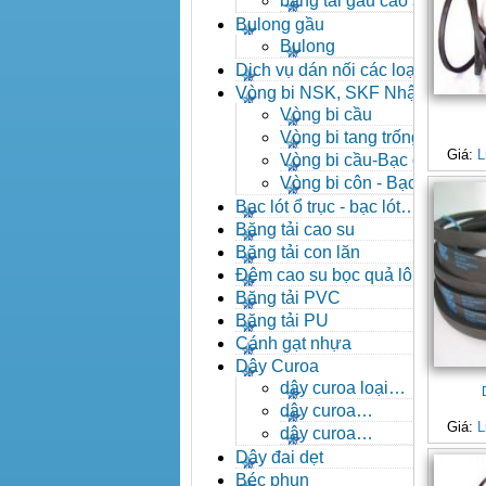
băng tải gầu cao su
Bulong gầu
Bulong
Dịch vụ dán nối các loại
băng tải
Vòng bi NSK, SKF Nhật
Vòng bi cầu
Vòng bi tang trống tự
Giá:
L
lựa
Vòng bi cầu-Bạc đạn
cầu
Vòng bi côn - Bạc
đạn côn
Bạc lót ổ trục - bạc lót
nhông
Băng tải cao su
Băng tải con lăn
Đệm cao su bọc quả lô
băng tải
Băng tải PVC
Băng tải PU
Cánh gạt nhựa
Dây Curoa
dây curoa loại
A,B,C,D,E
dây curoa
Giá:
L
SPZ,SPA,SPB,SPC
dây curoa
XPZ,XPA,XPB,XPC
Dây đai dẹt
Béc phun