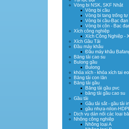
Vòng bi NSK, SKF Nhật
Vòng bi cầu
Vòng bi tang trống tự
Vòng bi cầu-Bạc đạn
Vòng bi côn - Bạc đạ
Xích công nghiệp
Xích Công Nghiệp - 
Xích Gầu Tải
Đầu máy khâu
Đầu máy khâu Bafan
Băng tải cao su
Bulong gầu
Bulong
khóa xích - khóa xích tai e
Băng tải con lăn
Băng tải gầu
Băng tải gầu pvc
băng tải gầu cao su
Gầu tải
Gầu tải sắt - gầu tải i
gầu nhựa-nilon-HDP
Dịch vụ dán nối các loại bă
Nhông công nghiệp
Nhông loại A