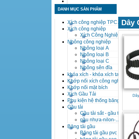
Liên hệ
DANH MỤC SẢN PHẨM
Dây 
Xích công nghiệp TPC
Toàn Phát
Xích công nghiệp
Xích Công Nghiệp -
Xich Cong Nghiep
Nhông công nghiệp
Nhông loại A
Nhông loại B
Nhông loại C
Nhông sên đĩa
khóa xích - khóa xích tai eo
- khóa xích công nghiệp
Khớp nối xích công nghiệp
Khớp nối mặt bích
Xích Gầu Tải
Dây
Phụ kiện hệ thống băng tải
Gầu tải
Gầu tải sắt - gầu tải
inox
gầu nhựa-nilon-
HDPE
Băng tải gầu
Băng tải gầu pvc