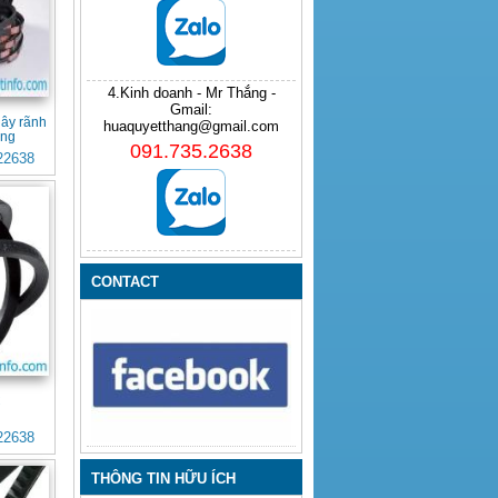
4.Kinh doanh - Mr Thắng -
Gmail:
ây rãnh
huaquyetthang@gmail.com
ưng
091.735.2638
22638
CONTACT
C
22638
THÔNG TIN HỮU ÍCH