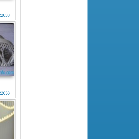
22638
22638