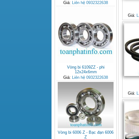
Giá:
Liên hệ 0932322638
Giá:
L
Vòng bi 6109ZZ - phi
12x24x6mm
Giá:
Liên hệ 0932322638
Giá:
L
Vòng bi 6006 Z - Bạc đạn 6006
Z