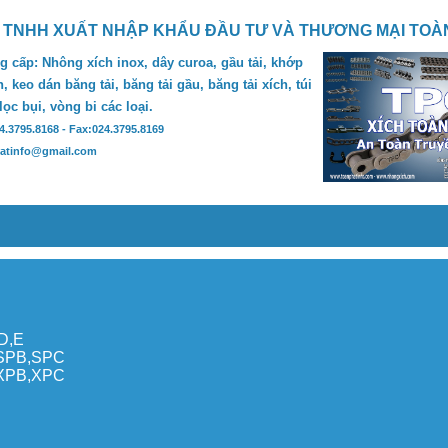
 TNHH XUẤT NHẬP KHẨU ĐẦU TƯ VÀ THƯƠNG MẠI TOÀ
 cấp: Nhông xích inox, dây curoa, gầu tải, khớp
, keo dán băng tải, băng tải gầu, băng tải xích, túi
 lọc bụi, vòng bi các loại.
24.3795.8168 - Fax:024.3795.8169
hatinfo@gmail.com
,D,E
,SPB,SPC
,XPB,XPC