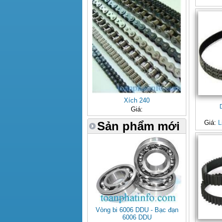
Xích 240
Giá:
Giá:
L
Sản phẩm mới
Vòng bi 6006 DDU - Bạc đạn
6006 DDU