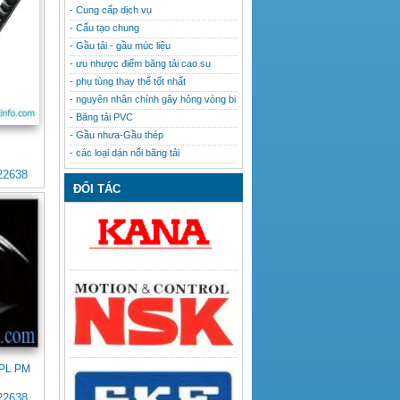
- Cung cấp dịch vụ
- Cấu tạo chung
- Gầu tải - gầu múc liệu
- ưu nhược điểm băng tải cao su
- phụ tùng thay thế tốt nhất
- nguyên nhân chính gây hỏng vòng bi
- Băng tải PVC
- Gầu nhưa-Gầu thép
B
- các loại dán nối băng tải
22638
ĐỐI TÁC
 PL PM
22638