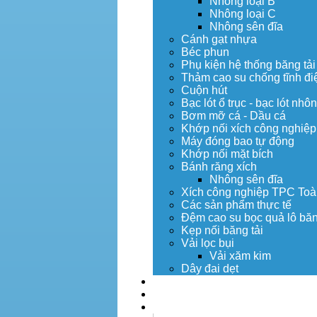
Nhông loại B
Nhông loại C
Nhông sên đĩa
Cánh gạt nhựa
Béc phun
Phụ kiện hệ thống băng tải
Thảm cao su chống tĩnh đi
Cuộn hút
Bạc lót ổ trục - bạc lót nhô
Bơm mỡ cá - Dầu cá
Khớp nối xích công nghiệp
Máy đóng bao tự động
Khớp nối mặt bích
Bánh răng xích
Nhông sên đĩa
Xích công nghiệp TPC Toà
Các sản phẩm thực tế
Đệm cao su bọc quả lô băn
Kẹp nối băng tải
Vải lọc bụi
Vải xăm kim
Dây đai dẹt
Dịch vụ
Tuyển dụng
Tin tức