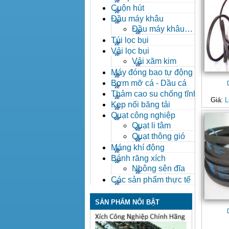
Cuộn hút
Đầu máy khâu
Đầu máy khâu
Bafang
Túi lọc bụi
Vải lọc bụi
Vải xăm kim
Máy đóng bao tự động
Bơm mỡ cá - Dầu cá
Thảm cao su chống tĩnh
Giá:
L
điện
Kẹp nối băng tải
Quạt công nghiệp
Quạt li tâm
Quạt thông gió
Máng khí động
Bánh răng xích
Nhông sên đĩa
Các sản phẩm thực tế
SẢN PHẨM NỔI BẬT