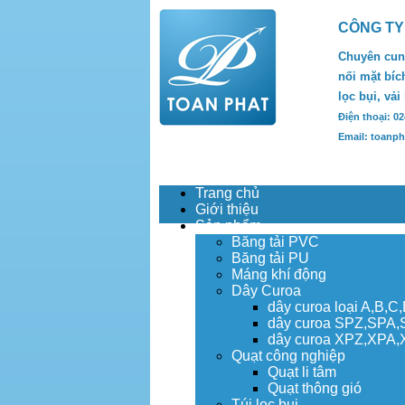
CÔNG TY
Chuyên cung
nối mặt bích
lọc bụi, vải
Điện thoại: 0
Email: toanp
Trang chủ
Giới thiệu
Sản phẩm
Băng tải PVC
Băng tải PU
Máng khí động
Dây Curoa
dây curoa loại A,B,C
dây curoa SPZ,SPA
dây curoa XPZ,XPA
Quạt công nghiệp
Quạt li tâm
Quạt thông gió
Túi lọc bụi