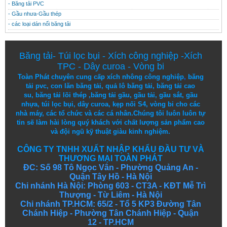
- Băng tải PVC
- Gầu nhưa-Gầu thép
- các loại dán nối băng tải
Băng tải
-
Túi lọc bụi
-
Xích công nghiệp
-
Xích
TPC
-
Dây curoa
-
Vòng bi
Toàn Phát chuyên cung cấp
xích nhông công nghiệp
,
băng
tải pvc
,
con lăn băng tải
,
quả lô băng tải
,
băng tải cao
su
,
băng tải lõi thép
,
băng tải gầu
,
gầu tải
,
gầu sắt
,
gầu
nhựa
,
túi lọc bụi
, dây curoa,
kẹp nối S4
,
vòng bi
cho các
nhà máy, các tổ chức và các cá nhân.
Chúng tôi
luôn luôn
tự
tin
sẽ
làm
hài lòng
quý khách
với
chất lượng
sản
phẩm
cao
và
đội ngũ
kỹ thuật
giàu kinh nghiệm.
CÔNG TY TNHH XUẤT NHẬP KHẨU ĐẦU TƯ VÀ
THƯƠNG MẠI TOÀN PHÁT
ĐC: Số 98 Tô Ngọc Vân - Phường Quảng An -
Quận Tây Hồ - Hà Nội
Chi nhánh Hà Nội: Phòng 603 - CT3A - KĐT Mễ Trì
Thượng - Từ Liêm - Hà Nội
Chi nhánh TP.HCM: 65/2 - Tổ 5 KP3 Đường Tân
Chánh Hiệp - Phường Tân Chánh Hiệp - Quận
12 - TP.HCM