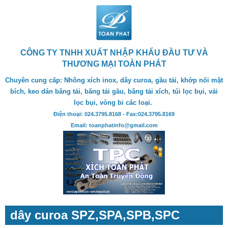
CÔNG TY TNHH XUẤT NHẬP KHẨU ĐẦU TƯ VÀ
THƯƠNG MẠI TOÀN PHÁT
Chuyên cung cấp: Nhông xích inox, dây curoa, gầu tải, khớp nối mặt
bích, keo dán băng tải, băng tải gầu, băng tải xích, túi lọc bụi, vải
lọc bụi, vòng bi các loại.
Điện thoại: 024.3795.8168 - Fax:024.3795.8169
Email: toanphatinfo@gmail.com
dây curoa SPZ,SPA,SPB,SPC