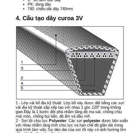
PK: dòng dây
740: chiều dài dây 740mm
4. Cấu tạo dây curoa 3V
1 - Lớp vải bố địa kỹ thuật: Lớp bố này được dệt bằng các sợi
vải địa kỹ thuật sắp xếp tạo với nhau 1 góc 120º trong không
gian.Đây là 1 bước đột phá nhằm tăng độ ma sát, chống chịu
mài mòn, chống bụi bẩn, độ ẩm và dầu mỡ.
2 - Sợi lõi chịu lực
Polyester
: Các sợi
polyester
được bện soắn
với nhau nhằm tăng tính chịu lực và hạn chế độ giãn dài trong
quá trình làm việc.Sự dẻo dai của sợi lõi này có ảnh hưởng lớn