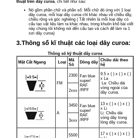
thuật trên dây curoa
, chi tiết như sau:
Nó gồm phần chữ và phần số: Mỗi chữ đó ứng với 1 loại
dây curoa, mỗi loại dây curoa chỉ khác nhau về chiều dầy,
chiều rộng và góc nghiêng ( Tất nhiên là mỗi loại dây có
cấu tạo vật liệu làm ra khác nhau, trong khuôn khổ bài viết
này chúng tôi không nói đến cấu tạo và cách để làm ra 1
sợi dây curoa)
3.Thông số kĩ thuật các loại dây curoa:
Thông số kỹ thuật dây curoa
Mã
Chiều dài theo
Mặt Cắt Ngang
Loại
Dòng dây
Số
hệ
9.5 x ( ) x ( ) x ( )
2300
Fan blue
x La
super/
FM
La: Chiều dài
RAF
vòng ngoài của
/RPF
2xxx
dây curoa.
13 x ( ) x ( ) x ( )
3450
Fan blue
x Li
super/
A
Li: Chiều dài
RAF
vòng dây trong
/RPF
3xxx
lòng dây curoa.
17 x ( ) x ( ) x ( )
5500