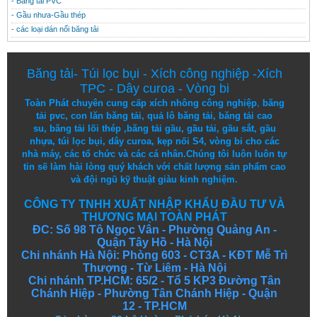
- Băng tải PVC
- Gầu nhưa-Gầu thép
- các loại dán nối băng tải
Băng tải
-
Túi lọc bụi
-
Xích công nghiệp
-
Xích
TPC
-
Dây curoa
-
Vòng bi
Toàn Phát chuyên cung cấp
xích nhông công nghiệp
,
băng
tải pvc
,
con lăn băng tải
,
quả lô băng tải
,
băng tải cao
su
,
băng tải lõi thép
,
băng tải gầu
,
gầu tải
,
gầu sắt
,
gầu
nhựa
,
túi lọc bụi
, dây curoa,
kẹp nối S4
,
vòng bi
cho các
nhà máy, các tổ chức và các cá nhân.
Chúng tôi
luôn luôn
tự
tin
sẽ
làm
hài lòng
quý khách
với
chất lượng
sản
phẩm
cao
và
đội ngũ
kỹ thuật
giàu kinh nghiệm.
CÔNG TY TNHH XUẤT NHẬP KHẨU ĐẦU TƯ VÀ
THƯƠNG MẠI TOÀN PHÁT
ĐC: Số 98 Tô Ngọc Vân - Phường Quảng An -
Quận Tây Hồ - Hà Nội
Chi nhánh Hà Nội: Phòng 603 - CT3A - KĐT Mễ Trì
Thượng - Từ Liêm - Hà Nội
Chi nhánh TP.HCM: 65/2 - Tổ 5 KP3 Đường Tân
Chánh Hiệp - Phường Tân Chánh Hiệp - Quận
12 - TP.HCM