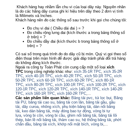
Khách hàng hay nhầm lẫn chu vi của loại dây này. Nguyên nhân
là do các hãng dây curoa ghi kí hiệu trên dây theo 2 đơn vị tính
là Milimets và Inches.
Khách hàng nên đo các thông số sau trước khi gọi cho chúng tôi:
Đo chu vi đai ( Chiều dài đai ) = ?
Đo chiều rộng lưng đai (kích thước a trong bảng thông số
ở trên) = ?
Đo chiều dầy đai (kích thước b trong bảng thông số ở
trên) = ?
Có sai số trong quá trình đo do dây cũ bị mòn. Quý vị gọi theo số
điện thoại trên màn hình để được giải đáp tránh phải đổi trả hàng
do không đúng kích thước.
Ngoài ra công ty Toàn Phát còn cung cấp một số loại
xích
TPC
trong công nghiệp khác như:
xích 35-1R TPC
,
xích 35-2R
TPC
,
xích 40-1R TPC
,
xích 40-2R TPC
,
xích 50-1R TPC
,
xích
50-2R TPC
,
xích 60-1R TPC
,
xích 60-2R TPC
,
xích 80-1R
TPC
,
xích 80-2R TPC
,
xích 100-1R TPC
,
xích 100-2R TPC
,
xích
120-1R TPC
,
xích 120-2R TPC
,
xích 140-1R TPC
,
xích 140-2R
TPC
,
xích 160-1R TPC
,
xích 160-2R TPC
,...
Các sản phẩm liên quan khác:
Băng tải pvc
,
túi lọc bụi
,
Băng
tải PU
,
băng tải cao su
,
băng tải con lăn
,
băng tải gầu
,
gầu
tải
,
dây curoa
,
nhông xích
,
phụ kiện băng tải
,
dán nối băng
tải
,
keo dán băng tải
,
máy đóng bao tự động
,
vòng bi tự
lựa
,
vòng bi côn
,
vòng bi cầu
,
ghim nối băng tải
,
băng tải lõi
thép
,
bản lề nối băng tải
,
thảm cao su
,
hệ thống băng tải
,
phớt
chắn dầu
,
băng tải xích
,
khớp nối mặt bích
,
vòng bi
,...