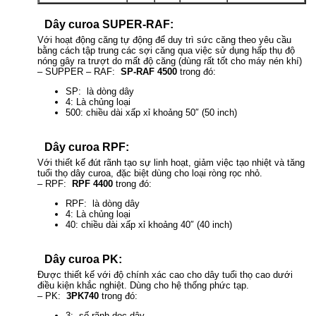
Dây curoa SUPER-RAF:
Với hoạt động căng tự động để duy trì sức căng theo yêu cầu
bằng cách tập trung các sợi căng qua việc sử dụng hấp thụ độ
nóng gây ra trượt do mất độ căng (dùng rất tốt cho máy nén khí)
– SUPPER – RAF:
SP-RAF 4500
trong đó:
SP: là dòng dây
4: Là chủng loại
500: chiều dài xấp xỉ khoảng 50″ (50 inch)
Dây curoa RPF:
Với thiết kế đút rãnh tạo sự linh hoạt, giảm việc tạo nhiệt và tăng
tuổi thọ dây curoa, đặc biệt dùng cho loại ròng rọc nhỏ.
– RPF:
RPF 4400
trong đó:
RPF: là dòng dây
4: Là chủng loại
40: chiều dài xấp xỉ khoảng 40″ (40 inch)
Dây curoa PK:
Được thiết kế với độ chính xác cao cho dây tuổi thọ cao dưới
điều kiện khắc nghiệt. Dùng cho hệ thống phức tạp.
– PK:
3PK740
trong đó:
3: số rãnh dọc dây