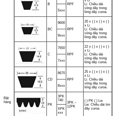
x Li
B
RPF
Li: Chiều dài
vòng dây trong
5xxx
lòng dây curoa.
20 x ( ) x ( ) x ( )
9600
x Li
BC
RPF
Li: Chiều dài
vòng dây trong
9xxx
lòng dây curoa.
22 x ( ) x ( ) x ( )
7650
x Li
C
RPF
Li: Chiều dài
vòng dây trong
7xxx
lòng dây curoa.
25 x ( ) x ( ) x ( )
8670
x Li
CD
RPF
Li: Chiều dài
vòng dây trong
8xxx
lòng dây curoa.
3PK
Đặt
740
( ) PK ( ) Lw
hàng
3PK –
PK
Lw: Chiều dài tim
12PK
dây curoa.
XPK
xxx