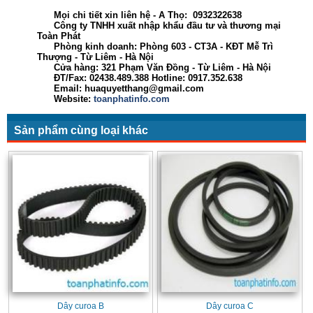
Mọi chi tiết xin liên hệ - A Thọ: 0932322638
Công ty TNHH xuất nhập khẩu đầu tư và thương mại
Toàn Phát
Phòng kinh doanh: Phòng 603 - CT3A - KĐT Mễ Trì
Thượng - Từ Liêm - Hà Nội
Cửa hàng: 321 Phạm Văn Đồng - Từ Liêm - Hà Nội
ĐT/Fax: 02438.489.388 Hotline: 0917.352.638
Email: huaquyetthang@gmail.com
Website:
toanphatinfo.com
Sản phẩm cùng loại khác
Dây curoa B
Dây curoa C