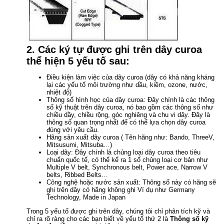
2. Các ký tự được ghi trên dây curoa
thể hiện 5 yếu tố sau:
Điều kiện làm việc của dây curoa (dây có khả năng kháng
lại các yếu tố môi trường như dầu, kiềm, ozone, nước,
nhiệt độ)
Thông số hình học của dây curoa: Đây chính là các thông
số kỹ thuật trên dây curoa, nó bao gồm các thông số như
chiều dầy, chiều rộng, góc nghiêng và chu vi dây. Đây là
thông số quan trọng nhất để có thể lựa chọn dây curoa
đúng với yêu cầu.
Hãng sản xuất dây curoa ( Tên hãng như: Bando, ThreeV,
Mitsusumi, Mitsuba…)
Loại dây: Đây chính là chủng loại dây curoa theo tiêu
chuẩn quốc tế, có thể kể ra 1 số chủng loại cơ bản như
Multiple V belt, Synchronous belt, Power ace, Narrow V
belts, Ribbed Belts…
Công nghệ hoặc nước sản xuất: Thông số này có hãng sẽ
ghi trên dây có hãng không ghi Ví dụ như Germany
Technology, Made in Japan
Trong 5 yếu tố được ghi trên dây, chúng tôi chỉ phân tích kỹ và
chỉ ra rõ ràng cho các bạn biết về yếu tố thứ 2 là
Thông số kỹ