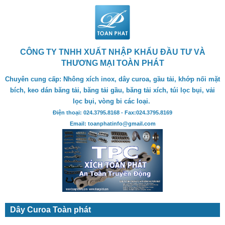
CÔNG TY TNHH XUẤT NHẬP KHẨU ĐẦU TƯ VÀ
THƯƠNG MẠI TOÀN PHÁT
Chuyên cung cấp: Nhông xích inox, dây curoa, gầu tải, khớp nối mặt
bích, keo dán băng tải, băng tải gầu, băng tải xích, túi lọc bụi, vải
lọc bụi, vòng bi các loại.
Điện thoại: 024.3795.8168 - Fax:024.3795.8169
Email: toanphatinfo@gmail.com
Dây Curoa Toàn phát