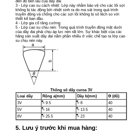
đến độ bền lâu của dây đai.
3 - Lớp cao su cách nhiệt: Lớp này nhằm bảo vệ cho các lõi sợi
không bị tác động bởi nhiệt sinh ra do ma sát trong quá trình
truyền động và chống cho các sợi lõi không bị sô lệch so với
thiết kế ban đầu.
4 - Lớp gia cố tăng cường:
5 - Lớp cao su chịu nén: Trong quá trình truyền động mặt dưới
của dây đai phải chịu áp lực nén rất lớn. Sự khác biệt của các
hãng sản xuất dây đai nằm phần nhiều ở việc chế tạo ra lớp cao
su chịu nén này.
Thông số dây curoa 3V
Loại dây
Rộng a(mm)
Dày b(mm)
Ɵ (độ)
3V
͌͌͌͌͌͌≈ 9.5
͌͌͌͌͌͌≈ 8
40
5V
͌͌͌͌͌͌≈ 16
͌͌͌͌͌͌≈ 13.5
40
8V
͌͌͌͌͌͌≈ 25.5
͌͌͌͌͌͌≈ 23
40
5. Lưu ý trước khi mua hàng: