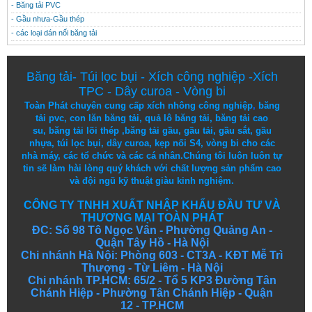
- Băng tải PVC
- Gầu nhưa-Gầu thép
- các loại dán nối băng tải
Băng tải
-
Túi lọc bụi
-
Xích công nghiệp
-
Xích
TPC
-
Dây curoa
-
Vòng bi
Toàn Phát chuyên cung cấp
xích nhông công nghiệp
,
băng
tải pvc
,
con lăn băng tải
,
quả lô băng tải
,
băng tải cao
su
,
băng tải lõi thép
,
băng tải gầu
,
gầu tải
,
gầu sắt
,
gầu
nhựa
,
túi lọc bụi
, dây curoa,
kẹp nối S4
,
vòng bi
cho các
nhà máy, các tổ chức và các cá nhân.
Chúng tôi
luôn luôn
tự
tin
sẽ
làm
hài lòng
quý khách
với
chất lượng
sản
phẩm
cao
và
đội ngũ
kỹ thuật
giàu kinh nghiệm.
CÔNG TY TNHH XUẤT NHẬP KHẨU ĐẦU TƯ VÀ
THƯƠNG MẠI TOÀN PHÁT
ĐC: Số 98 Tô Ngọc Vân - Phường Quảng An -
Quận Tây Hồ - Hà Nội
Chi nhánh Hà Nội: Phòng 603 - CT3A - KĐT Mễ Trì
Thượng - Từ Liêm - Hà Nội
Chi nhánh TP.HCM: 65/2 - Tổ 5 KP3 Đường Tân
Chánh Hiệp - Phường Tân Chánh Hiệp - Quận
12 - TP.HCM