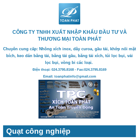
CÔNG TY TNHH XUẤT NHẬP KHẨU ĐẦU TƯ VÀ
THƯƠNG MẠI TOÀN PHÁT
Chuyên cung cấp: Nhông xích inox, dây curoa, gầu tải, khớp nối mặt
bích, keo dán băng tải, băng tải gầu, băng tải xích, túi lọc bụi, vải
lọc bụi, vòng bi các loại.
Điện thoại: 024.3795.8168 - Fax:024.3795.8169
Email: toanphatinfo@gmail.com
Quạt công nghiệp