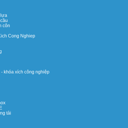
 lựa
 cầu
n côn
Xich Cong Nghiep
g
o - khóa xích công nghiệp
nox
E
ng tải