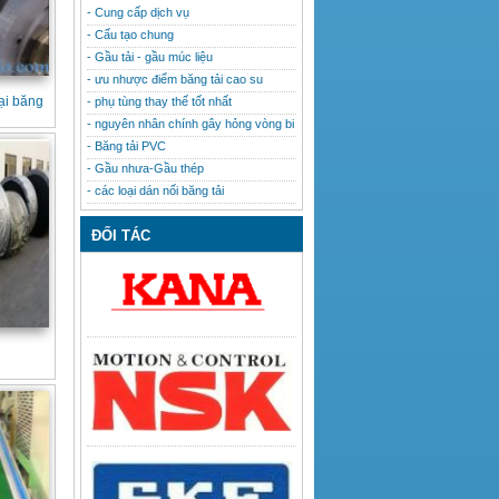
- Cung cấp dịch vụ
- Cấu tạo chung
- Gầu tải - gầu múc liệu
- ưu nhược điểm băng tải cao su
oại băng
- phụ tùng thay thế tốt nhất
- nguyên nhân chính gây hỏng vòng bi
- Băng tải PVC
- Gầu nhưa-Gầu thép
- các loại dán nối băng tải
ĐỐI TÁC
u