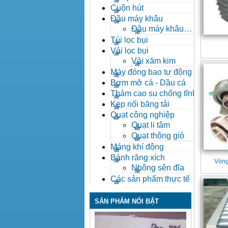
Cuộn hút
Đầu máy khâu
Đầu máy khâu
Bafang
Túi lọc bụi
Vải lọc bụi
Vải xăm kim
Máy đóng bao tự động
Bơm mỡ cá - Dầu cá
Thảm cao su chống tĩnh
điện
Kẹp nối băng tải
Quạt công nghiệp
Quạt li tâm
Quạt thông gió
Máng khí động
Bánh răng xích
Vòng
Nhông sên đĩa
Các sản phẩm thực tế
SẢN PHẨM NỔI BẬT