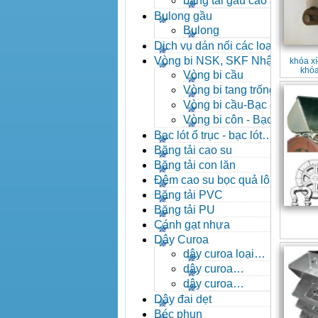
băng tải gầu cao su
Bulong gầu
Bulong
Dịch vụ dán nối các loại
băng tải
Vòng bi NSK, SKF Nhật
khóa xí
khóa
Vòng bi cầu
Vòng bi tang trống tự
lựa
Vòng bi cầu-Bạc đạn
cầu
Vòng bi côn - Bạc
đạn côn
Bạc lót ổ trục - bạc lót
nhông
Băng tải cao su
Băng tải con lăn
Đệm cao su bọc quả lô
băng tải
Băng tải PVC
Băng tải PU
Cánh gạt nhựa
Dây Curoa
dây curoa loại
A,B,C,D,E
dây curoa
SPZ,SPA,SPB,SPC
dây curoa
XPZ,XPA,XPB,XPC
Dây đai dẹt
Béc phun