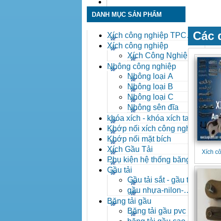
Liên hệ
DANH MỤC SẢN PHẨM
Các 
Xích công nghiệp TPC
Toàn Phát
Xích công nghiệp
Xích Công Nghiệp -
Xich Cong Nghiep
Nhông công nghiệp
Nhông loại A
Nhông loại B
Nhông loại C
Nhông sên đĩa
khóa xích - khóa xích tai eo
- khóa xích công nghiệp
Khớp nối xích công nghiệp
Khớp nối mặt bích
Xích Gầu Tải
Xích c
Phụ kiện hệ thống băng tải
Gầu tải
Gầu tải sắt - gầu tải
inox
gầu nhựa-nilon-
HDPE
Băng tải gầu
Băng tải gầu pvc