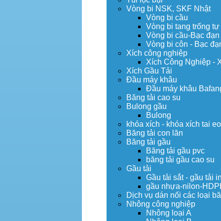
Vòng bi NSK, SKF Nhật
Vòng bi cầu
Vòng bi tang trống tự
Vòng bi cầu-Bạc đạn
Vòng bi côn - Bạc đạ
Xích công nghiệp
Xích Công Nghiệp - 
Xích Gầu Tải
Đầu máy khâu
Đầu máy khâu Bafan
Băng tải cao su
Bulong gầu
Bulong
khóa xích - khóa xích tai e
Băng tải con lăn
Băng tải gầu
Băng tải gầu pvc
băng tải gầu cao su
Gầu tải
Gầu tải sắt - gầu tải i
gầu nhựa-nilon-HDP
Dịch vụ dán nối các loại bă
Nhông công nghiệp
Nhông loại A