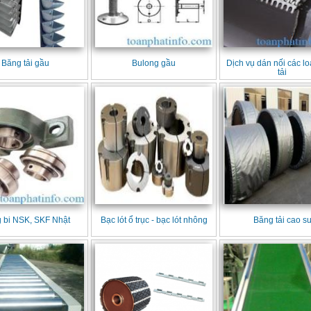
Băng tải gầu
Bulong gầu
Dịch vụ dán nối các l
tải
 bi NSK, SKF Nhật
Bạc lót ổ trục - bạc lót nhông
Băng tải cao s