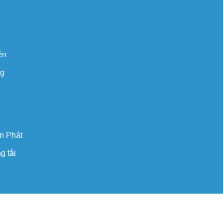
ện
ng
n Phát
g tải