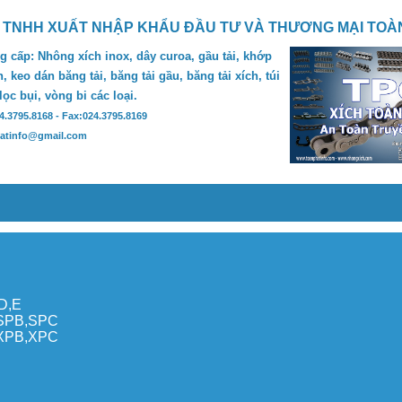
 TNHH XUẤT NHẬP KHẨU ĐẦU TƯ VÀ THƯƠNG MẠI TOÀ
 cấp: Nhông xích inox, dây curoa, gầu tải, khớp
, keo dán băng tải, băng tải gầu, băng tải xích, túi
 lọc bụi, vòng bi các loại.
24.3795.8168 - Fax:024.3795.8169
hatinfo@gmail.com
,D,E
,SPB,SPC
,XPB,XPC