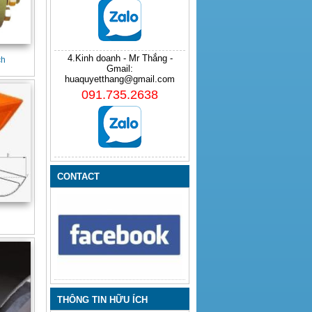
4.Kinh doanh - Mr Thắng -
ch
Gmail:
huaquyetthang@gmail.com
091.735.2638
CONTACT
THÔNG TIN HỮU ÍCH