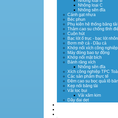
Nhông loại B
Nhông loại C
Nhông sên đĩa
Cánh gạt nhựa
Béc phun
Phụ kiện hệ thống băng tải
Thảm cao su chống tĩnh đi
Cuộn hút
Bạc lót ổ trục - bạc lót nhô
Bơm mỡ cá - Dầu cá
Khớp nối xích công nghiệp
Máy đóng bao tự động
Khớp nối mặt bích
Bánh răng xích
Nhông sên đĩa
Xích công nghiệp TPC Toà
Các sản phẩm thực tế
Đệm cao su bọc quả lô băn
Kẹp nối băng tải
Vải lọc bụi
Vải xăm kim
Dây đai dẹt
Dịch vụ
Tuyển dụng
Tin tức