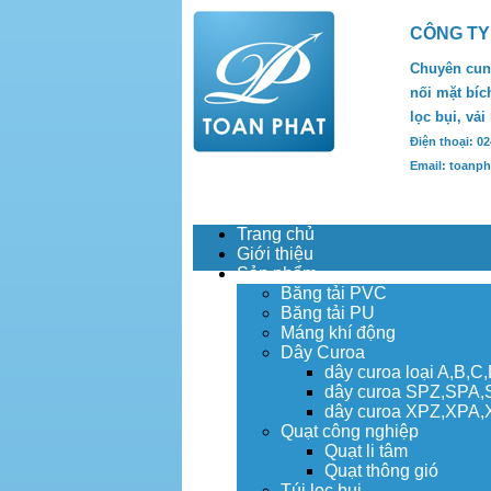
CÔNG TY
Chuyên cung
nối mặt bích
lọc bụi, vải
Điện thoại: 0
Email: toanp
Trang chủ
Giới thiệu
Sản phẩm
Băng tải PVC
Băng tải PU
Máng khí động
Dây Curoa
dây curoa loại A,B,C
dây curoa SPZ,SPA
dây curoa XPZ,XPA
Quạt công nghiệp
Quạt li tâm
Quạt thông gió
Túi lọc bụi