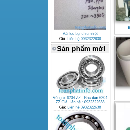
B
Vải lọc bụi chịu nhiệt
Giá:
Liên hệ 0932322638
Sản phẩm mới
Vòng bi 6204 ZZ - Bạc đạn 6204
ZZ Giá Liên hệ : 0932322638
Giá:
Liên hệ 0932322638