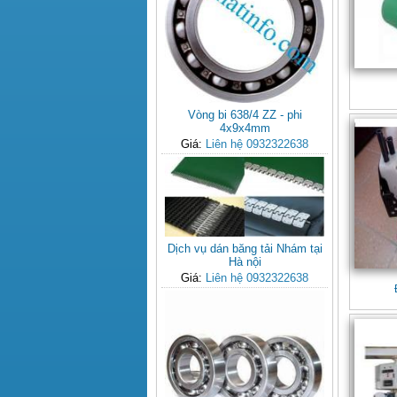
Vòng bi 638/4 ZZ - phi
4x9x4mm
Giá:
Liên hệ 0932322638
Dịch vụ dán băng tải Nhám tại
Hà nội
Giá:
Liên hệ 0932322638