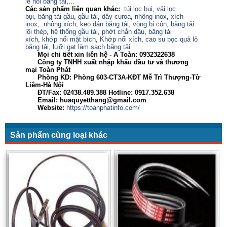
lề nối băng tải
,...
Các sản phẩm liên quan khác:
túi lọc bụi
,
vải lọc
bụi,
băng tải gầu
,
gầu tải
,
dây curoa
,
nhông inox
,
xích
inox,
nhông xích
,
keo dán băng tải
,
vòng bi côn
,
băng tải
lõi thép
,
hệ thống gầu tải
,
phớt chắn dầu
,
băng tải
xích
,
khớp nối mặt bích
,
Khớp nối xích
,
cao su bọc quả lô
băng tải
,
lưỡi gạt làm sạch băng tải
Mọi chi tiết xin liên hệ - A Toàn:
0932322638
Công ty TNHH xuất nhập khẩu đầu tư và thương
mại Toàn Phát
Phòng KD: Phòng 603-CT3A-KĐT Mễ Trì Thượng-Từ
Liêm-Hà Nội
ĐT/Fax: 02438.489.388 Hotline: 0917.352.638
Email: huaquyetthang@gmail.com
Website:
https://toanphatinfo.com/
Sản phẩm cùng loại khác