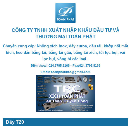
CÔNG TY TNHH XUẤT NHẬP KHẨU ĐẦU TƯ VÀ
THƯƠNG MẠI TOÀN PHÁT
Chuyên cung cấp: Nhông xích inox, dây curoa, gầu tải, khớp nối mặt
bích, keo dán băng tải, băng tải gầu, băng tải xích, túi lọc bụi, vải
lọc bụi, vòng bi các loại.
Điện thoại: 024.3795.8168 - Fax:024.3795.8169
Email: toanphatinfo@gmail.com
Dây T20