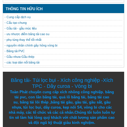
THÔNG TIN HỮU ÍCH
- Cung cấp dịch vụ
- Cấu tạo chung
- Gầu tải - gầu múc liệu
- ưu nhược điểm băng tải cao su
- phụ tùng thay thế tốt nhất
- nguyên nhân chính gây hỏng vòng bi
- Băng tải PVC
- Gầu nhưa-Gầu thép
- các loại dán nối băng tải
Băng tải
-
Túi lọc bụi
-
Xích công nghiệp
-
Xích
TPC
-
Dây curoa
-
Vòng bi
Toàn Phát chuyên cung cấp
xích nhông công nghiệp
,
băng
tải pvc
,
con lăn băng tải
,
quả lô băng tải
,
băng tải cao
su
,
băng tải lõi thép
,
băng tải gầu
,
gầu tải
,
gầu sắt
,
gầu
nhựa
,
túi lọc bụi
, dây curoa,
kẹp nối S4
,
vòng bi
cho các
nhà máy, các tổ chức và các cá nhân.
Chúng tôi
luôn luôn
tự
tin
sẽ
làm
hài lòng
quý khách
với
chất lượng
sản
phẩm
cao
và
đội ngũ
kỹ thuật
giàu kinh nghiệm.