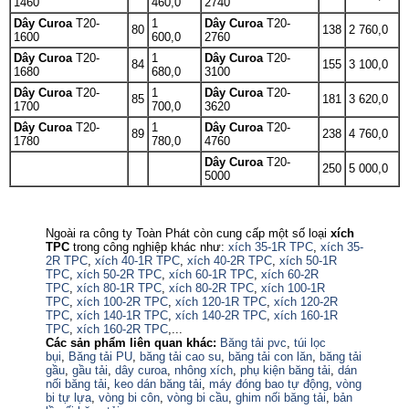
1460
460,0
2740
Dây Curoa
T20-
1
Dây Curoa
T20-
80
138
2 760,0
1600
600,0
2760
Dây Curoa
T20-
1
Dây Curoa
T20-
84
155
3 100,0
1680
680,0
3100
Dây Curoa
T20-
1
Dây Curoa
T20-
85
181
3 620,0
1700
700,0
3620
Dây Curoa
T20-
1
Dây Curoa
T20-
89
238
4 760,0
1780
780,0
4760
Dây Curoa
T20-
250
5 000,0
5000
Ngoài ra công ty Toàn Phát còn cung cấp một số loại
xích
TPC
trong công nghiệp khác như:
xích 35-1R TPC
,
xích 35-
2R TPC
,
xích 40-1R TPC
,
xích 40-2R TPC
,
xích 50-1R
TPC
,
xích 50-2R TPC
,
xích 60-1R TPC
,
xích 60-2R
TPC
,
xích 80-1R TPC
,
xích 80-2R TPC
,
xích 100-1R
TPC
,
xích 100-2R TPC
,
xích 120-1R TPC
,
xích 120-2R
TPC
,
xích 140-1R TPC
,
xích 140-2R TPC
,
xích 160-1R
TPC
,
xích 160-2R TPC
,...
Các sản phẩm liên quan khác:
Băng tải pvc
,
túi lọc
bụi
,
Băng tải PU
,
băng tải cao su
,
băng tải con lăn
,
băng tải
gầu
,
gầu tải
,
dây curoa
,
nhông xích
,
phụ kiện băng tải
,
dán
nối băng tải
,
keo dán băng tải
,
máy đóng bao tự động
,
vòng
bi tự lựa
,
vòng bi côn
,
vòng bi cầu
,
ghim nối băng tải
,
bản