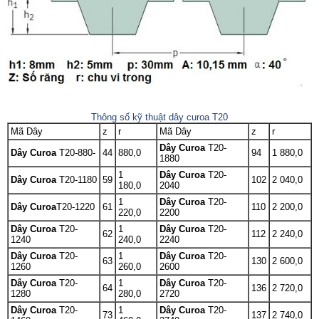
Thông số kỹ thuật dây curoa T20
Mã Dây
z
r
Mã Dây
z
r
Dây Curoa
T20-
Dây Curoa
T20-880-
44
880,0
94
1 880,0
1880
1
Dây Curoa
T20-
Dây Curoa
T20-1180
59
102
2 040,0
180,0
2040
1
Dây Curoa
T20-
Dây Curoa
T20-1220
61
110
2 200,0
220,0
2200
Dây Curoa
T20-
1
Dây Curoa
T20-
62
112
2 240,0
1240
240,0
2240
Dây Curoa
T20-
1
Dây Curoa
T20-
63
130
2 600,0
1260
260,0
2600
Dây Curoa
T20-
1
Dây Curoa
T20-
64
136
2 720,0
1280
280,0
2720
Dây Curoa
T20-
1
Dây Curoa
T20-
73
137
2 740,0