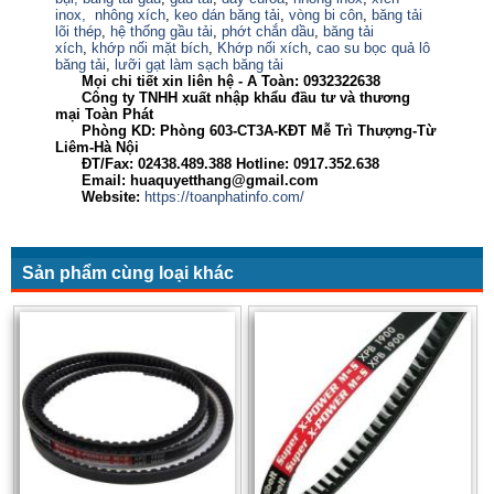
inox,
nhông xích
,
keo dán băng tải
,
vòng bi côn
,
băng tải
lõi thép
,
hệ thống gầu tải
,
phớt chắn dầu
,
băng tải
xích
,
khớp nối mặt bích
,
Khớp nối xích
,
cao su bọc quả lô
băng tải
,
lưỡi gạt làm sạch băng tải
Mọi chi tiết xin liên hệ - A Toàn:
0932322638
Công ty TNHH xuất nhập khẩu đầu tư và thương
mại Toàn Phát
Phòng KD: Phòng 603-CT3A-KĐT Mễ Trì Thượng-Từ
Liêm-Hà Nội
ĐT/Fax: 02438.489.388 Hotline: 0917.352.638
Email: huaquyetthang@gmail.com
Website:
https://toanphatinfo.com/
Sản phẩm cùng loại khác