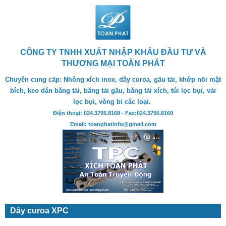
CÔNG TY TNHH XUẤT NHẬP KHẨU ĐẦU TƯ VÀ
THƯƠNG MẠI TOÀN PHÁT
Chuyên cung cấp: Nhông xích inox, dây curoa, gầu tải, khớp nối mặt
bích, keo dán băng tải, băng tải gầu, băng tải xích, túi lọc bụi, vải
lọc bụi, vòng bi các loại.
Điện thoại: 024.3795.8168 - Fax:024.3795.8169
Email: toanphatinfo@gmail.com
Dây curoa XPC