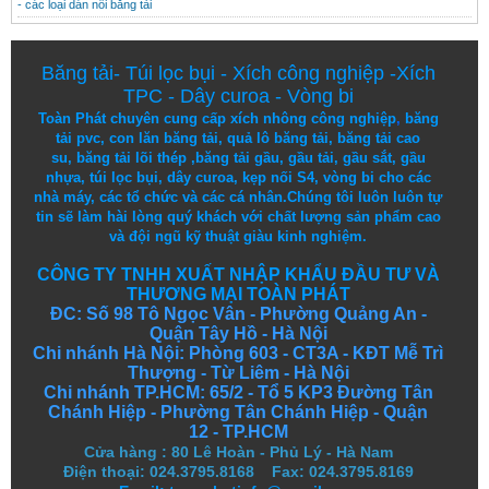
- các loại dán nối băng tải
Băng tải
-
Túi lọc bụi
-
Xích công nghiệp
-
Xích
TPC
-
Dây curoa
-
Vòng bi
Toàn Phát chuyên cung cấp
xích nhông công nghiệp
,
băng
tải pvc
,
con lăn băng tải
,
quả lô băng tải
,
băng tải cao
su
,
băng tải lõi thép
,
băng tải gầu
,
gầu tải
,
gầu sắt
,
gầu
nhựa
,
túi lọc bụi
, dây curoa,
kẹp nối S4
,
vòng bi
cho các
nhà máy, các tổ chức và các cá nhân.
Chúng tôi
luôn luôn
tự
tin
sẽ
làm
hài lòng
quý khách
với
chất lượng
sản
phẩm
cao
và
đội ngũ
kỹ thuật
giàu kinh nghiệm.
CÔNG TY TNHH XUẤT NHẬP KHẨU ĐẦU TƯ VÀ
THƯƠNG MẠI TOÀN PHÁT
ĐC: Số 98 Tô Ngọc Vân - Phường Quảng An -
Quận Tây Hồ - Hà Nội
Chi nhánh Hà Nội: Phòng 603 - CT3A - KĐT Mễ Trì
Thượng - Từ Liêm - Hà Nội
Chi nhánh TP.HCM: 65/2 - Tổ 5 KP3 Đường Tân
Chánh Hiệp - Phường Tân Chánh Hiệp - Quận
12 - TP.HCM
Cửa hàng
:
80 Lê Hoàn - Phủ Lý - Hà Nam
Điện thoại: 024.3795.8168 Fax: 024.3795.8169