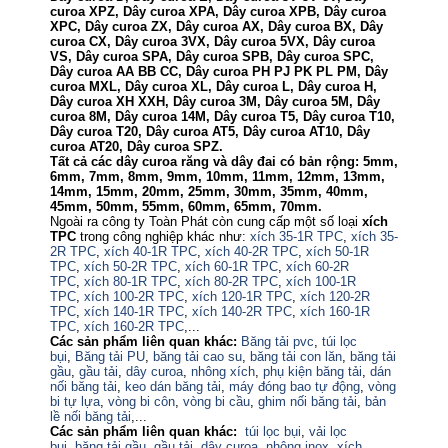
curoa XPZ, Dây curoa XPA, Dây curoa XPB, Dây curoa
XPC, Dây curoa ZX, Dây curoa AX, Dây curoa BX, Dây
curoa CX, Dây curoa 3VX, Dây curoa 5VX, Dây curoa
VS, Dây curoa SPA, Dây curoa SPB, Dây curoa SPC,
Dây curoa AA BB CC, Dây curoa PH PJ PK PL PM, Dây
curoa MXL, Dây curoa XL, Dây curoa L, Dây curoa H,
Dây curoa XH XXH, Dây curoa 3M, Dây curoa 5M, Dây
curoa 8M, Dây curoa 14M, Dây curoa T5, Dây curoa T10,
Dây curoa T20, Dây curoa AT5, Dây curoa AT10, Dây
curoa AT20, Dây curoa SPZ.
Tất cả các dây curoa răng và dây đai có bản rộng: 5mm,
6mm, 7mm, 8mm, 9mm, 10mm, 11mm, 12mm, 13mm,
14mm, 15mm, 20mm, 25mm, 30mm, 35mm, 40mm,
45mm, 50mm, 55mm, 60mm, 65mm, 70mm.
Ngoài ra công ty Toàn Phát còn cung cấp một số loại
xích
TPC
trong công nghiệp khác như:
xích 35-1R TPC
,
xích 35-
2R TPC
,
xích 40-1R TPC
,
xích 40-2R TPC
,
xích 50-1R
TPC
,
xích 50-2R TPC
,
xích 60-1R TPC
,
xích 60-2R
TPC
,
xích 80-1R TPC
,
xích 80-2R TPC
,
xích 100-1R
TPC
,
xích 100-2R TPC
,
xích 120-1R TPC
,
xích 120-2R
TPC
,
xích 140-1R TPC
,
xích 140-2R TPC
,
xích 160-1R
TPC
,
xích 160-2R TPC
,...
Các sản phẩm liên quan khác:
Băng tải pvc
,
túi lọc
bụi
,
Băng tải PU
,
băng tải cao su
,
băng tải con lăn
,
băng tải
gầu
,
gầu tải
,
dây curoa
,
nhông xích
,
phụ kiện băng tải
,
dán
nối băng tải
,
keo dán băng tải
,
máy đóng bao tự động
,
vòng
bi tự lựa
,
vòng bi côn
,
vòng bi cầu
,
ghim nối băng tải
,
bản
lề nối băng tải
,...
Các sản phẩm liên quan khác:
túi lọc bụi
,
vải lọc
bụi,
băng tải gầu
,
gầu tải
,
dây curoa
,
nhông inox
,
xích