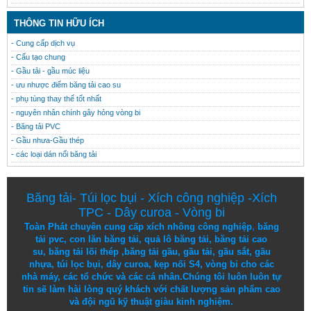
THÔNG TIN HỮU ÍCH
- Cung cấp dịch vụ
- Cấu tạo chung
- Gầu tải - gầu múc liệu
- ưu nhược điểm băng tải cao su
- phụ tùng thay thế tốt nhất
- nguyên nhân chính gây hỏng vòng bi
- Băng tải PVC
- Gầu nhưa-Gầu thép
- các loại dán nối băng tải
Băng tải
-
Túi lọc bụi
-
Xích công nghiệp
-
Xích
TPC
-
Dây curoa
-
Vòng bi
Toàn Phát chuyên cung cấp
xích nhông công nghiệp
,
băng
tải pvc
,
con lăn băng tải
,
quả lô băng tải
,
băng tải cao
su
,
băng tải lõi thép
,
băng tải gầu
,
gầu tải
,
gầu sắt
,
gầu
nhựa
,
túi lọc bụi
, dây curoa,
kẹp nối S4
,
vòng bi
cho các
nhà máy, các tổ chức và các cá nhân.
Chúng tôi
luôn luôn
tự
tin
sẽ
làm
hài lòng
quý khách
với
chất lượng
sản
phẩm
cao
và
đội ngũ
kỹ thuật
giàu kinh nghiệm.