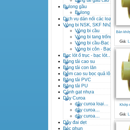
băng tải gầu cao su
Bulong gầu
Bulong
Dịch vụ dán nối các loại
băng tải
Vòng bi NSK, SKF Nhật
Vòng bi cầu
Bán khớ
Vòng bi tang trống tự
Giá:
L
lựa
Vòng bi cầu-Bạc đạn
cầu
Vòng bi côn - Bạc
đạn côn
Bạc lót ổ trục - bạc lót
nhông
Băng tải cao su
Băng tải con lăn
Đệm cao su bọc quả lô
băng tải
Băng tải PVC
Băng tải PU
Cánh gạt nhựa
Dây Curoa
dây curoa loại
Khớp 
A,B,C,D,E
dây curoa
Giá:
L
SPZ,SPA,SPB,SPC
dây curoa
XPZ,XPA,XPB,XPC
Dây đai dẹt
Béc phun