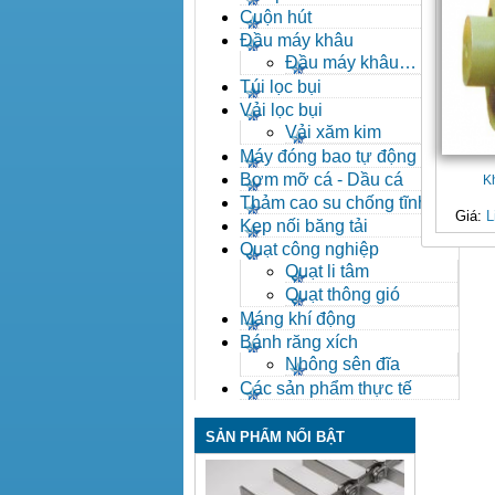
Cuộn hút
Đầu máy khâu
Đầu máy khâu
Bafang
Túi lọc bụi
Vải lọc bụi
Vải xăm kim
Máy đóng bao tự động
Bơm mỡ cá - Dầu cá
K
Thảm cao su chống tĩnh
Giá:
L
điện
Kẹp nối băng tải
Quạt công nghiệp
Quạt li tâm
Quạt thông gió
Máng khí động
Bánh răng xích
Nhông sên đĩa
Các sản phẩm thực tế
SẢN PHẨM NỔI BẬT