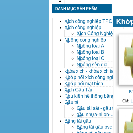
Liên hệ
DANH MỤC SẢN PHẨM
Khớp
Xích công nghiệp TPC
Toàn Phát
Xích công nghiệp
Xích Công Nghiệp -
Xich Cong Nghiep
Nhông công nghiệp
Nhông loại A
Nhông loại B
Nhông loại C
Nhông sên đĩa
khóa xích - khóa xích tai eo
- khóa xích công nghiệp
Khớp nối xích công nghiệp
Khớp nối mặt bích
Xích Gầu Tải
Kh
Phụ kiện hệ thống băng tải
Giá:
L
Gầu tải
Gầu tải sắt - gầu tải
inox
gầu nhựa-nilon-
HDPE
Băng tải gầu
Băng tải gầu pvc