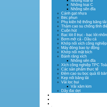
Nhông loại B
Nhông loại C
Nhông sên đĩa
Cánh gạt nhựa
Béc phun
Phụ kiện hệ thống băng tải
Thảm cao su chống tĩnh đi
Cuộn hút
Bạc lót ổ trục - bạc lót nhô
Bơm mỡ cá - Dầu cá
Khớp nối xích công nghiệp
Máy đóng bao tự động
Khớp nối mặt bích
Bánh răng xích
Nhông sên đĩa
Xích công nghiệp TPC Toà
Các sản phẩm thực tế
Đệm cao su bọc quả lô băn
Kẹp nối băng tải
Vải lọc bụi
Vải xăm kim
Dây đai dẹt
Dịch vụ
Tuyển dụng
Tin tức