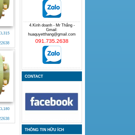
4.Kinh doanh - Mr Thắng -
Gmail:
FCL315
huaquyetthang@gmail.com
091.735.2638
22638
CONTACT
FCL180
22638
THÔNG TIN HỮU ÍCH