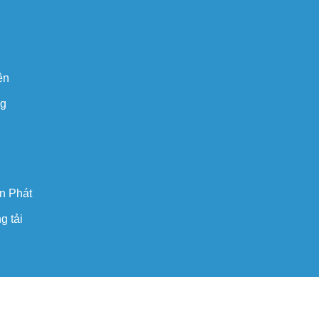
ện
ng
n Phát
g tải