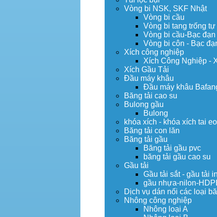
Vòng bi NSK, SKF Nhật
Vòng bi cầu
Vòng bi tang trống tự
Vòng bi cầu-Bạc đạn
Vòng bi côn - Bạc đạ
Xích công nghiệp
Xích Công Nghiệp - 
Xích Gầu Tải
Đầu máy khâu
Đầu máy khâu Bafan
Băng tải cao su
Bulong gầu
Bulong
khóa xích - khóa xích tai e
Băng tải con lăn
Băng tải gầu
Băng tải gầu pvc
băng tải gầu cao su
Gầu tải
Gầu tải sắt - gầu tải i
gầu nhựa-nilon-HDP
Dịch vụ dán nối các loại bă
Nhông công nghiệp
Nhông loại A