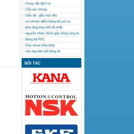
- Cung cấp dịch vụ
- Cấu tạo chung
- Gầu tải - gầu múc liệu
- ưu nhược điểm băng tải cao su
- phụ tùng thay thế tốt nhất
- nguyên nhân chính gây hỏng vòng bi
- Băng tải PVC
- Gầu nhưa-Gầu thép
- các loại dán nối băng tải
ĐỐI TÁC