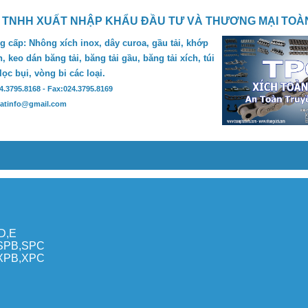
 TNHH XUẤT NHẬP KHẨU ĐẦU TƯ VÀ THƯƠNG MẠI TOÀ
 cấp: Nhông xích inox, dây curoa, gầu tải, khớp
, keo dán băng tải, băng tải gầu, băng tải xích, túi
 lọc bụi, vòng bi các loại.
24.3795.8168 - Fax:024.3795.8169
hatinfo@gmail.com
,D,E
,SPB,SPC
,XPB,XPC