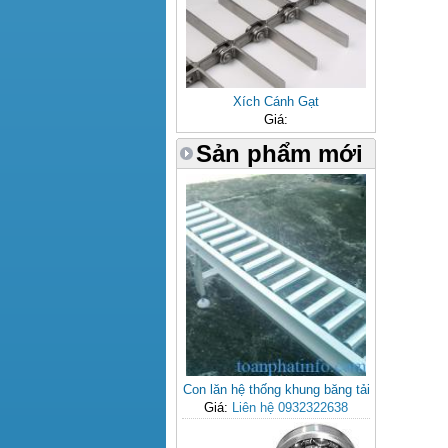
Xích Cánh Gạt
Giá:
Sản phẩm mới
Con lăn hệ thống khung băng tải
Giá:
Liên hệ 0932322638