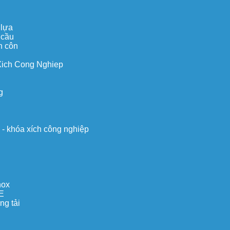
 lựa
 cầu
n côn
Xich Cong Nghiep
g
o - khóa xích công nghiệp
nox
E
ng tải