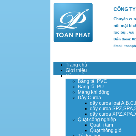
CÔNG TY
Chuyên cung
nối mặt bích
lọc bụi, vải
Điện thoại: 0
Email: toanp
Trang chủ
Giới thiệu
Sản phẩm
Băng tải PVC
Băng tải PU
Máng khí động
Dây Curoa
dây curoa loại A,B,C
dây curoa SPZ,SPA
dây curoa XPZ,XPA
Quạt công nghiệp
Quạt li tâm
Quạt thông gió
Túi lọc bụi