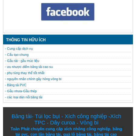
THÔNG TIN HỮU ÍCH
- Cung cấp dịch vụ
- Cấu tạo chung
- Gầu tải - gầu múc liệu
- ưu nhược điểm băng tải cao su
- phụ tùng thay thế tốt nhất
- nguyên nhân chính gây hỏng vòng bi
- Băng tải PVC
- Gầu nhưa-Gầu thép
- các loại dán nối băng tải
Băng tải
-
Túi lọc bụi
-
Xích công nghiệp
-
Xích
TPC
-
Dây curoa
-
Vòng bi
Toàn Phát chuyên cung cấp
xích nhông công nghiệp
,
băng
tải pvc
,
con lăn băng tải
,
quả lô băng tải
,
băng tải cao