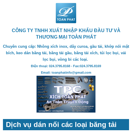
CÔNG TY TNHH XUẤT NHẬP KHẨU ĐẦU TƯ VÀ
THƯƠNG MẠI TOÀN PHÁT
Chuyên cung cấp: Nhông xích inox, dây curoa, gầu tải, khớp nối mặt
bích, keo dán băng tải, băng tải gầu, băng tải xích, túi lọc bụi, vải
lọc bụi, vòng bi các loại.
Điện thoại: 024.3795.8168 - Fax:024.3795.8169
Email: toanphatinfo@gmail.com
Dịch vụ dán nối các loại băng tải