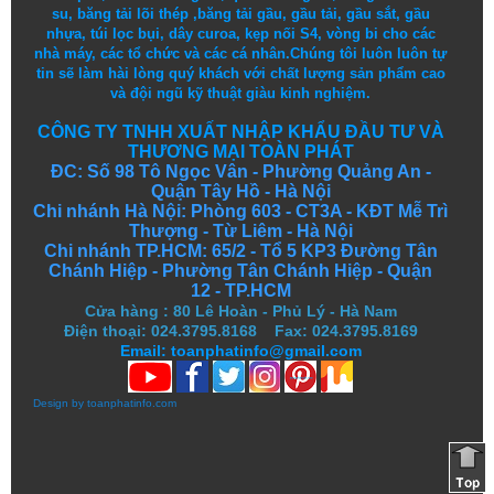
su
,
băng tải lõi thép
,
băng tải gầu
,
gầu tải
,
gầu sắt
,
gầu
nhựa
,
túi lọc bụi
, dây curoa,
kẹp nối S4
,
vòng bi
cho các
nhà máy, các tổ chức và các cá nhân.
Chúng tôi
luôn luôn
tự
tin
sẽ
làm
hài lòng
quý khách
với
chất lượng
sản
phẩm
cao
và
đội ngũ
kỹ thuật
giàu kinh nghiệm.
CÔNG TY TNHH XUẤT NHẬP KHẨU ĐẦU TƯ VÀ
THƯƠNG MẠI TOÀN PHÁT
ĐC: Số 98 Tô Ngọc Vân - Phường Quảng An -
Quận Tây Hồ - Hà Nội
Chi nhánh Hà Nội: Phòng 603 - CT3A - KĐT Mễ Trì
Thượng - Từ Liêm - Hà Nội
Chi nhánh TP.HCM: 65/2 - Tổ 5 KP3 Đường Tân
Chánh Hiệp - Phường Tân Chánh Hiệp - Quận
12 - TP.HCM
Cửa hàng
:
80 Lê Hoàn - Phủ Lý - Hà Nam
Điện thoại: 024.3795.8168 Fax: 024.3795.8169
Email: toanphatinfo@gmail.com
Design by
toanphatinfo.com