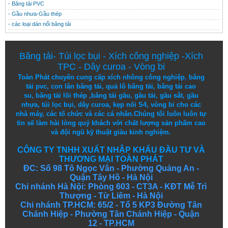
- Băng tải PVC
- Gầu nhưa-Gầu thép
- các loại dán nối băng tải
Băng tải
-
Túi lọc bụi
-
Xích công nghiệp
-
Xích
TPC
-
Dây curoa
-
Vòng bi
Toàn Phát chuyên cung cấp
xích nhông công nghiệp
,
băng
tải pvc
,
con lăn băng tải
,
quả lô băng tải
,
băng tải cao
su
,
băng tải lõi thép
,
băng tải gầu
,
gầu tải
,
gầu sắt
,
gầu
nhựa
,
túi lọc bụi
, dây curoa,
kẹp nối S4
,
vòng bi
cho các
nhà máy, các tổ chức và các cá nhân.
Chúng tôi
luôn luôn
tự
tin
sẽ
làm
hài lòng
quý khách
với
chất lượng
sản
phẩm
cao
và
đội ngũ
kỹ thuật
giàu kinh nghiệm.
CÔNG TY TNHH XUẤT NHẬP KHẨU ĐẦU TƯ VÀ
THƯƠNG MẠI TOÀN PHÁT
ĐC: Số 98 Tô Ngọc Vân - Phường Quảng An -
Quận Tây Hồ - Hà Nội
Chi nhánh Hà Nội: Phòng 603 - CT3A - KĐT Mễ Trì
Thượng - Từ Liêm - Hà Nội
Chi nhánh TP.HCM: 65/2 - Tổ 5 KP3 Đường Tân
Chánh Hiệp - Phường Tân Chánh Hiệp - Quận
12 - TP.HCM