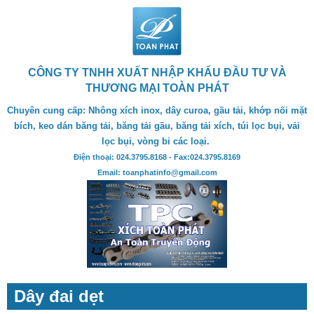
CÔNG TY TNHH XUẤT NHẬP KHẨU ĐẦU TƯ VÀ
THƯƠNG MẠI TOÀN PHÁT
Chuyên cung cấp: Nhông xích inox, dây curoa, gầu tải, khớp nối mặt
bích, keo dán băng tải, băng tải gầu, băng tải xích, túi lọc bụi, vải
lọc bụi, vòng bi các loại.
Điện thoại: 024.3795.8168 - Fax:024.3795.8169
Email: toanphatinfo@gmail.com
Dây đai dẹt