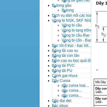
băng tải gầu cao su
Dây 
Bulong gầu
Bulong
Dịch vụ dán nối các loại
băng tải
Vòng bi NSK, SKF Nhật
Vòng bi cầu
Vòng bi tang trống tự
lựa
Vòng bi cầu-Bạc đạn
cầu
Vòng bi côn - Bạc
đạn côn
Bạc lót ổ trục - bạc lót
nhông
Băng tải cao su
Băng tải con lăn
Đệm cao su bọc quả lô
băng tải
Băng tải PVC
Băng tải PU
Cánh gạt nhựa
Dây Curoa
Mã Dây
dây curoa loại
Dây cu
A,B,C,D,E
dây curoa
14M-.
SPZ,SPA,SPB,SPC
dây curoa
Dây cu
XPZ,XPA,XPB,XPC
Dây đai dẹt
14M-.
Béc phun