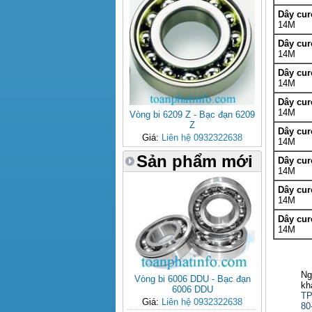
Dây cu
14M
Dây cu
14M
Dây cu
14M
Dây cu
14M
Vòng bi 6209 Z - Bạc đạn 6209
Z
Dây cu
Giá:
Liên hệ 0932322638
14M
Sản phẩm mới
Dây cu
14M
Dây cu
14M
Dây cu
14M
Ng
Vòng bi 6006 DDU - Bạc đạn
kh
6006 DDU
T
Giá:
Liên hệ 0932322638
80