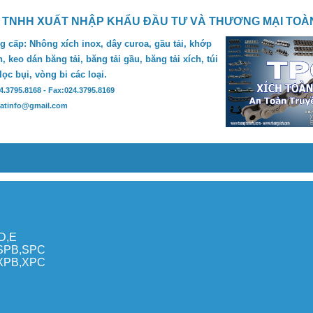
 TNHH XUẤT NHẬP KHẨU ĐẦU TƯ VÀ THƯƠNG MẠI TOÀ
 cấp: Nhông xích inox, dây curoa, gầu tải, khớp
, keo dán băng tải, băng tải gầu, băng tải xích, túi
 lọc bụi, vòng bi các loại.
24.3795.8168 - Fax:024.3795.8169
hatinfo@gmail.com
,D,E
,SPB,SPC
,XPB,XPC