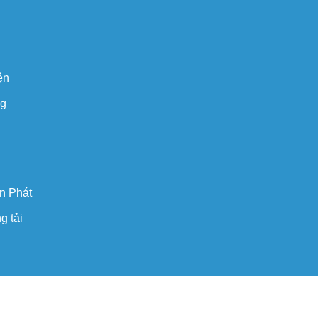
ện
ng
n Phát
g tải