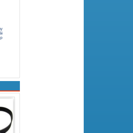
ây
ải
p