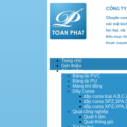
CÔNG TY
Chuyên cung
nối mặt bích
lọc bụi, vải
Điện thoại: 0
Email: toanp
Trang chủ
Giới thiệu
Sản phẩm
Băng tải PVC
Băng tải PU
Máng khí động
Dây Curoa
dây curoa loại A,B,C
dây curoa SPZ,SPA
dây curoa XPZ,XPA
Quạt công nghiệp
Quạt li tâm
Quạt thông gió
Túi lọc bụi