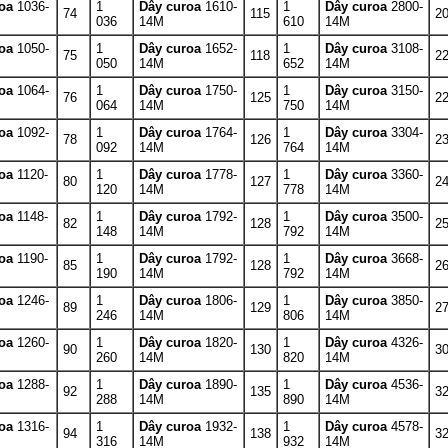
roa
1036-
1
Dây curoa
1610-
1
Dây curoa
2800-
74
115
2
036
14M
610
14M
roa
1050-
1
Dây curoa
1652-
1
Dây curoa
3108-
75
118
2
050
14M
652
14M
roa
1064-
1
Dây curoa
1750-
1
Dây curoa
3150-
76
125
2
064
14M
750
14M
roa
1092-
1
Dây curoa
1764-
1
Dây curoa
3304-
78
126
2
092
14M
764
14M
roa
1120-
1
Dây curoa
1778-
1
Dây curoa
3360-
80
127
2
120
14M
778
14M
roa
1148-
1
Dây curoa
1792-
1
Dây curoa
3500-
82
128
2
148
14M
792
14M
roa
1190-
1
Dây curoa
1792-
1
Dây curoa
3668-
85
128
2
190
14M
792
14M
roa
1246-
1
Dây curoa
1806-
1
Dây curoa
3850-
89
129
2
246
14M
806
14M
roa
1260-
1
Dây curoa
1820-
1
Dây curoa
4326-
90
130
3
260
14M
820
14M
roa
1288-
1
Dây curoa
1890-
1
Dây curoa
4536-
92
135
3
288
14M
890
14M
roa
1316-
1
Dây curoa
1932-
1
Dây curoa
4578-
94
138
3
316
14M
932
14M