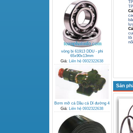
T
T
Cá
ca
bă
lự
Cá
cu
lõi
nố
Cô
vòng bi 61913 DDU - phi
Ph
65x90x13mm
ĐT
Giá:
Liên hệ 0932322638
Em
Sản ph
Bơm mỡ cá Dầu cá Dỉ đường 4
Giá:
Liên hệ 0932322638