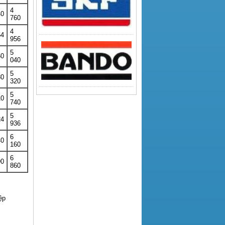
4
40
760
4
54
956
5
60
040
5
80
320
5
10
740
5
24
936
6
40
160
6
90
860
ệp