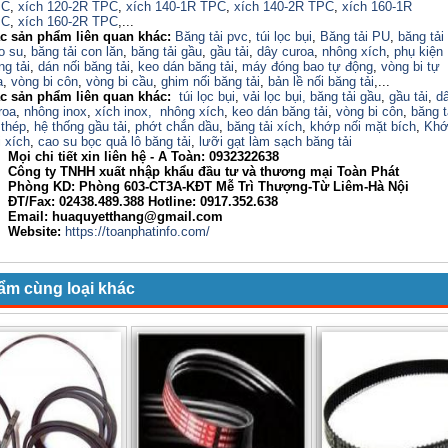
PC
,
xích 120-2R TPC
,
xích 140-1R TPC
,
xích 140-2R TPC
,
xích 160-1R
PC
,
xích 160-2R TPC
,...
c sản phẩm liên quan khác:
Băng tải pvc
,
túi lọc bụi
,
Băng tải PU
,
băng tải
o su
,
băng tải con lăn
,
băng tải gầu
,
gầu tải
,
dây curoa
,
nhông xích
,
phụ kiện
ng tải
,
dán nối băng tải
,
keo dán băng tải
,
máy đóng bao tự động
,
vòng bi tự
a
,
vòng bi côn
,
vòng bi cầu
,
ghim nối băng tải
,
bản lề nối băng tải
,...
c sản phẩm liên quan khác:
túi lọc bụi
,
vải lọc bụi,
băng tải gầu
,
gầu tải
,
d
roa
,
nhông inox
,
xích inox,
nhông xích
,
keo dán băng tải
,
vòng bi côn
,
băng t
 thép
,
hệ thống gầu tải
,
phớt chắn dầu
,
băng tải xích
,
khớp nối mặt bích
,
Khớ
i xích
,
cao su bọc quả lô băng tải
,
lưỡi gạt làm sạch băng tải
Mọi chi tiết xin liên hệ - A Toàn:
0932322638
ng ty TNHH xuất nhập khẩu đầu tư và thương mại Toàn Phát
òng KD: Phòng 603-CT3A-KĐT Mễ Trì Thượng-Từ Liêm-Hà Nội
/Fax: 02438.489.388 Hotline: 0917.352.638
ail: huaquyetthang@gmail.com
Website:
https://toanphatinfo.com/
ẩm cùng loại khác