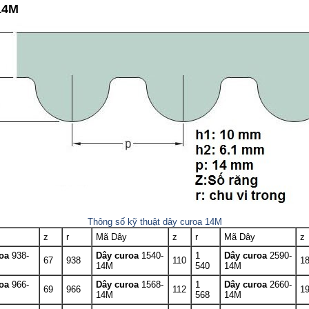
14M
Thông số kỹ thuật dây curoa 14M
z
r
Mã Dây
z
r
Mã Dây
z
roa
938-
Dây curoa
1540-
1
Dây curoa
2590-
67
938
110
1
14M
540
14M
roa
966-
Dây curoa
1568-
1
Dây curoa
2660-
69
966
112
1
14M
568
14M