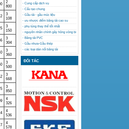
2
- Cung cấp dịch vụ
00
800
- Cấu tạo chung
3
- Gầu tải - gầu múc liệu
22
108
- ưu nhược điểm băng tải cao su
3
- phụ tùng thay thế tốt nhất
25
150
- nguyên nhân chính gây hỏng vòng bi
- Băng tải PVC
3
36
304
- Gầu nhưa-Gầu thép
- các loại dán nối băng tải
3
40
360
ĐỐI TÁC
3
50
500
3
62
668
3
75
850
4
09
326
4
24
536
4
27
578