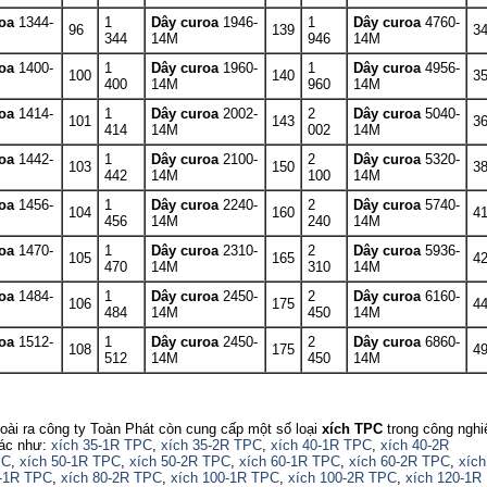
roa
1344-
1
Dây curoa
1946-
1
Dây curoa
4760-
96
139
3
344
14M
946
14M
roa
1400-
1
Dây curoa
1960-
1
Dây curoa
4956-
100
140
3
400
14M
960
14M
roa
1414-
1
Dây curoa
2002-
2
Dây curoa
5040-
101
143
3
414
14M
002
14M
roa
1442-
1
Dây curoa
2100-
2
Dây curoa
5320-
103
150
3
442
14M
100
14M
roa
1456-
1
Dây curoa
2240-
2
Dây curoa
5740-
104
160
4
456
14M
240
14M
roa
1470-
1
Dây curoa
2310-
2
Dây curoa
5936-
105
165
4
470
14M
310
14M
roa
1484-
1
Dây curoa
2450-
2
Dây curoa
6160-
106
175
4
484
14M
450
14M
roa
1512-
1
Dây curoa
2450-
2
Dây curoa
6860-
108
175
4
512
14M
450
14M
oài ra công ty Toàn Phát còn cung cấp một số loại
xích TPC
trong công nghi
ác như:
xích 35-1R TPC
,
xích 35-2R TPC
,
xích 40-1R TPC
,
xích 40-2R
PC
,
xích 50-1R TPC
,
xích 50-2R TPC
,
xích 60-1R TPC
,
xích 60-2R TPC
,
xích
-1R TPC
,
xích 80-2R TPC
,
xích 100-1R TPC
,
xích 100-2R TPC
,
xích 120-1R