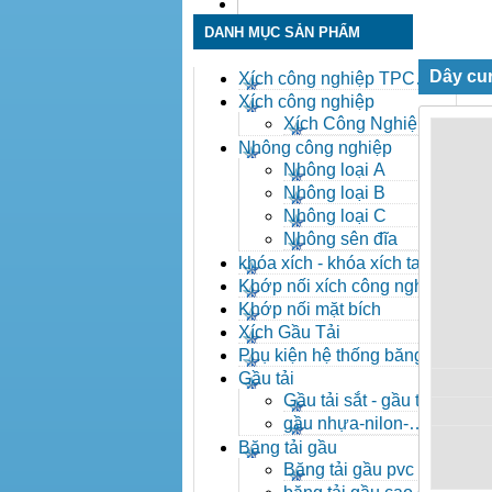
Liên hệ
DANH MỤC SẢN PHẨM
Dây cu
Xích công nghiệp TPC
Toàn Phát
Xích công nghiệp
Xích Công Nghiệp -
Xich Cong Nghiep
Nhông công nghiệp
Nhông loại A
Nhông loại B
Nhông loại C
Nhông sên đĩa
khóa xích - khóa xích tai eo
- khóa xích công nghiệp
Khớp nối xích công nghiệp
Khớp nối mặt bích
Xích Gầu Tải
Phụ kiện hệ thống băng tải
Gầu tải
Gầu tải sắt - gầu tải
inox
gầu nhựa-nilon-
HDPE
Băng tải gầu
Băng tải gầu pvc