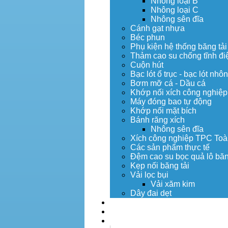
Nhông loại B
Nhông loại C
Nhông sên đĩa
Cánh gạt nhựa
Béc phun
Phụ kiện hệ thống băng tải
Thảm cao su chống tĩnh đi
Cuộn hút
Bạc lót ổ trục - bạc lót nhô
Bơm mỡ cá - Dầu cá
Khớp nối xích công nghiệp
Máy đóng bao tự động
Khớp nối mặt bích
Bánh răng xích
Nhông sên đĩa
Xích công nghiệp TPC Toà
Các sản phẩm thực tế
Đệm cao su bọc quả lô băn
Kẹp nối băng tải
Vải lọc bụi
Vải xăm kim
Dây đai dẹt
Dịch vụ
Tuyển dụng
Tin tức