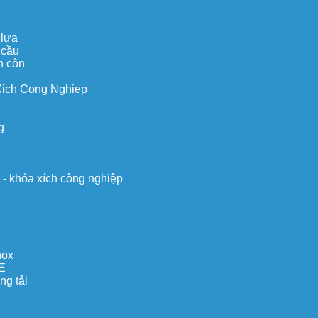
 lựa
 cầu
n côn
Xich Cong Nghiep
g
o - khóa xích công nghiệp
nox
E
ng tải