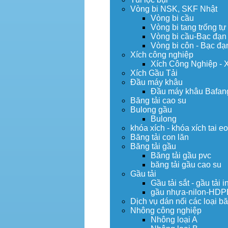
Vòng bi NSK, SKF Nhật
Vòng bi cầu
Vòng bi tang trống tự
Vòng bi cầu-Bạc đạn
Vòng bi côn - Bạc đạ
Xích công nghiệp
Xích Công Nghiệp - 
Xích Gầu Tải
Đầu máy khâu
Đầu máy khâu Bafan
Băng tải cao su
Bulong gầu
Bulong
khóa xích - khóa xích tai e
Băng tải con lăn
Băng tải gầu
Băng tải gầu pvc
băng tải gầu cao su
Gầu tải
Gầu tải sắt - gầu tải i
gầu nhựa-nilon-HDP
Dịch vụ dán nối các loại bă
Nhông công nghiệp
Nhông loại A