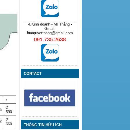
4.Kinh doanh - Mr Thắng -
Gmail:
huaquyetthang@gmail.com
091.735.2638
CONTACT
r
2
85
590
2
90
660
THÔNG TIN HỮU ÍCH