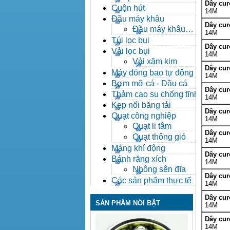
Dây cu
Cuộn hút
14M
Đầu máy khâu
Dây cu
Đầu máy khâu
14M
Bafang
Túi lọc bụi
Dây cu
Vải lọc bụi
14M
Vải xăm kim
Dây cu
Máy đóng bao tự động
14M
Bơm mỡ cá - Dầu cá
Dây cu
Thảm cao su chống tĩnh
14M
điện
Kẹp nối băng tải
Dây cu
Quạt công nghiệp
14M
Quạt li tâm
Dây cu
Quạt thông gió
14M
Máng khí động
Dây cu
Bánh răng xích
14M
Nhông sên đĩa
Dây cu
Các sản phẩm thực tế
14M
Dây cu
SẢN PHẨM NỔI BẬT
14M
Dây cu
14M