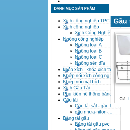
Liên hệ
DANH MỤC SẢN PHẨM
Gầu t
Xích công nghiệp TPC
Toàn Phát
Xích công nghiệp
Xích Công Nghiệp -
Xich Cong Nghiep
Nhông công nghiệp
Nhông loại A
Nhông loại B
Nhông loại C
Nhông sên đĩa
khóa xích - khóa xích tai eo
- khóa xích công nghiệp
Khớp nối xích công nghiệp
Khớp nối mặt bích
Xích Gầu Tải
Phụ kiện hệ thống băng tải
Giá:
L
Gầu tải
Gầu tải sắt - gầu tải
inox
gầu nhựa-nilon-
HDPE
Băng tải gầu
Băng tải gầu pvc