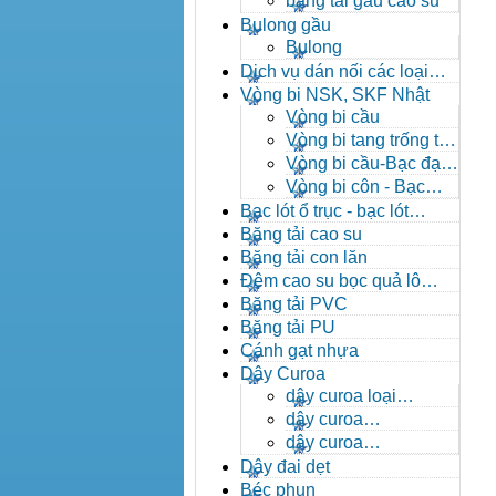
băng tải gầu cao su
Bulong gầu
Bulong
Dịch vụ dán nối các loại
băng tải
Vòng bi NSK, SKF Nhật
Vòng bi cầu
Vòng bi tang trống tự
lựa
Vòng bi cầu-Bạc đạn
cầu
Vòng bi côn - Bạc
đạn côn
Bạc lót ổ trục - bạc lót
nhông
Băng tải cao su
Băng tải con lăn
Đệm cao su bọc quả lô
băng tải
Băng tải PVC
Băng tải PU
Cánh gạt nhựa
Dây Curoa
dây curoa loại
A,B,C,D,E
dây curoa
SPZ,SPA,SPB,SPC
dây curoa
XPZ,XPA,XPB,XPC
Dây đai dẹt
Béc phun