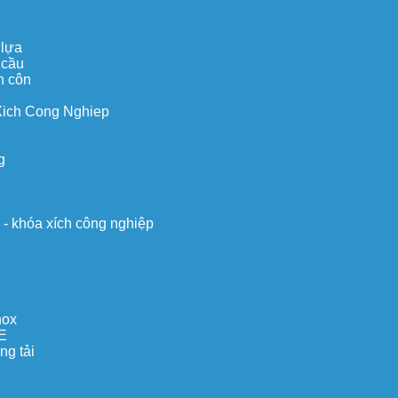
 lựa
 cầu
n côn
Xich Cong Nghiep
g
o - khóa xích công nghiệp
nox
E
ng tải