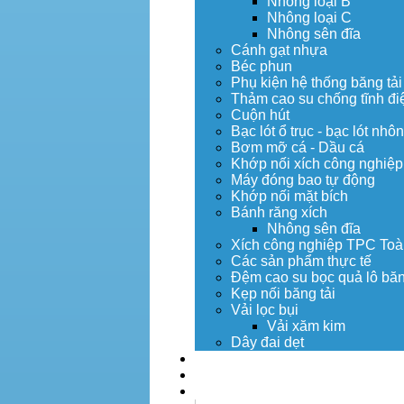
Nhông loại B
Nhông loại C
Nhông sên đĩa
Cánh gạt nhựa
Béc phun
Phụ kiện hệ thống băng tải
Thảm cao su chống tĩnh đi
Cuộn hút
Bạc lót ổ trục - bạc lót nhô
Bơm mỡ cá - Dầu cá
Khớp nối xích công nghiệp
Máy đóng bao tự động
Khớp nối mặt bích
Bánh răng xích
Nhông sên đĩa
Xích công nghiệp TPC Toà
Các sản phẩm thực tế
Đệm cao su bọc quả lô băn
Kẹp nối băng tải
Vải lọc bụi
Vải xăm kim
Dây đai dẹt
Dịch vụ
Tuyển dụng
Tin tức