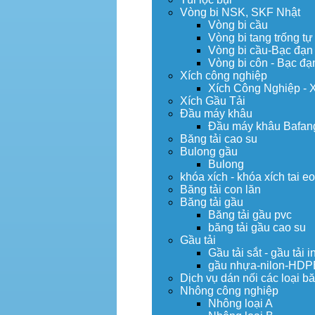
Vòng bi NSK, SKF Nhật
Vòng bi cầu
Vòng bi tang trống tự
Vòng bi cầu-Bạc đạn
Vòng bi côn - Bạc đạ
Xích công nghiệp
Xích Công Nghiệp - 
Xích Gầu Tải
Đầu máy khâu
Đầu máy khâu Bafan
Băng tải cao su
Bulong gầu
Bulong
khóa xích - khóa xích tai e
Băng tải con lăn
Băng tải gầu
Băng tải gầu pvc
băng tải gầu cao su
Gầu tải
Gầu tải sắt - gầu tải i
gầu nhựa-nilon-HDP
Dịch vụ dán nối các loại bă
Nhông công nghiệp
Nhông loại A