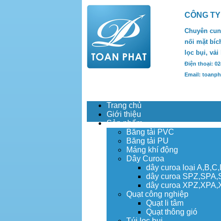
CÔNG TY
Chuyên cung
nối mặt bích
lọc bụi, vải
Điện thoại: 0
Email: toanp
Trang chủ
Giới thiệu
Sản phẩm
Băng tải PVC
Băng tải PU
Máng khí động
Dây Curoa
dây curoa loại A,B,C
dây curoa SPZ,SPA
dây curoa XPZ,XPA
Quạt công nghiệp
Quạt li tâm
Quạt thông gió
Túi lọc bụi