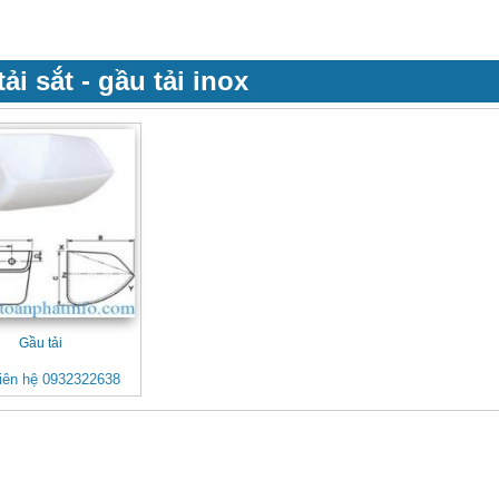
ải sắt - gầu tải inox
Gầu tải
iên hệ 0932322638