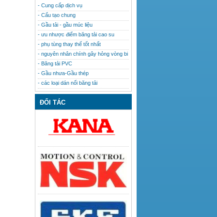
- Cung cấp dịch vụ
- Cấu tạo chung
- Gầu tải - gầu múc liệu
- ưu nhược điểm băng tải cao su
- phụ tùng thay thế tốt nhất
- nguyên nhân chính gây hỏng vòng bi
- Băng tải PVC
- Gầu nhưa-Gầu thép
- các loại dán nối băng tải
ĐỐI TÁC