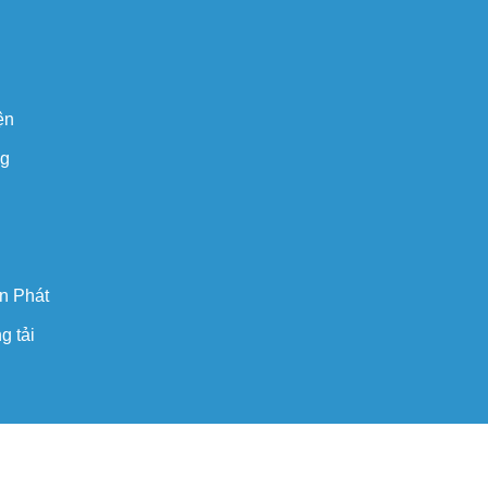
ện
ng
n Phát
g tải