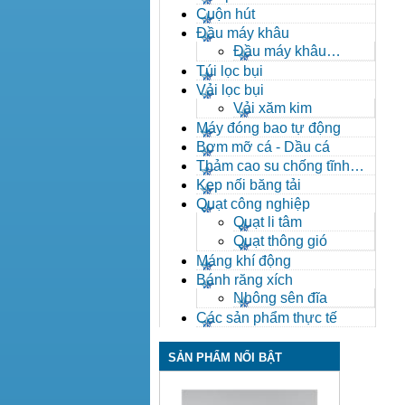
Cuộn hút
Đầu máy khâu
Đầu máy khâu
Bafang
Túi lọc bụi
Vải lọc bụi
Vải xăm kim
Máy đóng bao tự động
Bơm mỡ cá - Dầu cá
Thảm cao su chống tĩnh
điện
Kẹp nối băng tải
Quạt công nghiệp
Quạt li tâm
Quạt thông gió
Máng khí động
Bánh răng xích
Nhông sên đĩa
Các sản phẩm thực tế
SẢN PHẨM NỔI BẬT