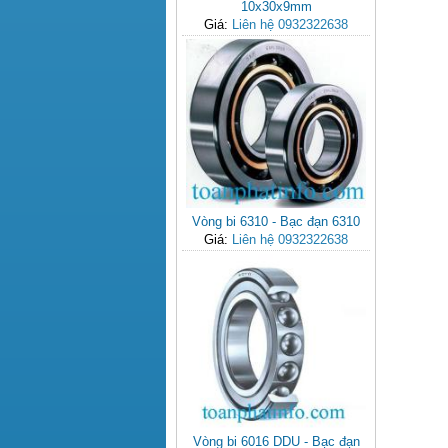
10x30x9mm
Giá:
Liên hệ 0932322638
Vòng bi 6310 - Bạc đạn 6310
Giá:
Liên hệ 0932322638
Vòng bi 6016 DDU - Bạc đạn