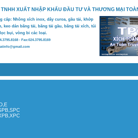
 TNHH XUẤT NHẬP KHẨU ĐẦU TƯ VÀ THƯƠNG MẠI TOÀ
 cấp: Nhông xích inox, dây curoa, gầu tải, khớp
, keo dán băng tải, băng tải gầu, băng tải xích, túi
 lọc bụi, vòng bi các loại.
24.3795.8168 - Fax:024.3795.8169
hatinfo@gmail.com
,D,E
,SPB,SPC
,XPB,XPC