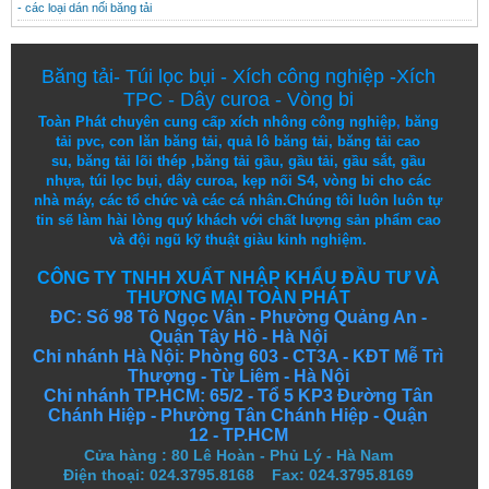
- các loại dán nối băng tải
Băng tải
-
Túi lọc bụi
-
Xích công nghiệp
-
Xích
TPC
-
Dây curoa
-
Vòng bi
Toàn Phát chuyên cung cấp
xích nhông công nghiệp
,
băng
tải pvc
,
con lăn băng tải
,
quả lô băng tải
,
băng tải cao
su
,
băng tải lõi thép
,
băng tải gầu
,
gầu tải
,
gầu sắt
,
gầu
nhựa
,
túi lọc bụi
, dây curoa,
kẹp nối S4
,
vòng bi
cho các
nhà máy, các tổ chức và các cá nhân.
Chúng tôi
luôn luôn
tự
tin
sẽ
làm
hài lòng
quý khách
với
chất lượng
sản
phẩm
cao
và
đội ngũ
kỹ thuật
giàu kinh nghiệm.
CÔNG TY TNHH XUẤT NHẬP KHẨU ĐẦU TƯ VÀ
THƯƠNG MẠI TOÀN PHÁT
ĐC: Số 98 Tô Ngọc Vân - Phường Quảng An -
Quận Tây Hồ - Hà Nội
Chi nhánh Hà Nội: Phòng 603 - CT3A - KĐT Mễ Trì
Thượng - Từ Liêm - Hà Nội
Chi nhánh TP.HCM: 65/2 - Tổ 5 KP3 Đường Tân
Chánh Hiệp - Phường Tân Chánh Hiệp - Quận
12 - TP.HCM
Cửa hàng
:
80 Lê Hoàn - Phủ Lý - Hà Nam
Điện thoại: 024.3795.8168 Fax: 024.3795.8169