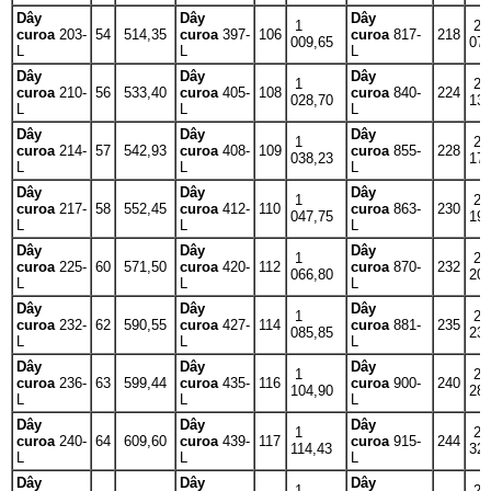
Dây
Dây
Dây
1
2
curoa
203-
54
514,35
curoa
397-
106
curoa
817-
218
009,65
07
L
L
L
Dây
Dây
Dây
1
2
curoa
210-
56
533,40
curoa
405-
108
curoa
840-
224
028,70
13
L
L
L
Dây
Dây
Dây
1
2
curoa
214-
57
542,93
curoa
408-
109
curoa
855-
228
038,23
17
L
L
L
Dây
Dây
Dây
1
2
curoa
217-
58
552,45
curoa
412-
110
curoa
863-
230
047,75
19
L
L
L
Dây
Dây
Dây
1
2
curoa
225-
60
571,50
curoa
420-
112
curoa
870-
232
066,80
20
L
L
L
Dây
Dây
Dây
1
2
curoa
232-
62
590,55
curoa
427-
114
curoa
881-
235
085,85
23
L
L
L
Dây
Dây
Dây
1
2
curoa
236-
63
599,44
curoa
435-
116
curoa
900-
240
104,90
28
L
L
L
Dây
Dây
Dây
1
2
curoa
240-
64
609,60
curoa
439-
117
curoa
915-
244
114,43
32
L
L
L
Dây
Dây
Dây
1
2