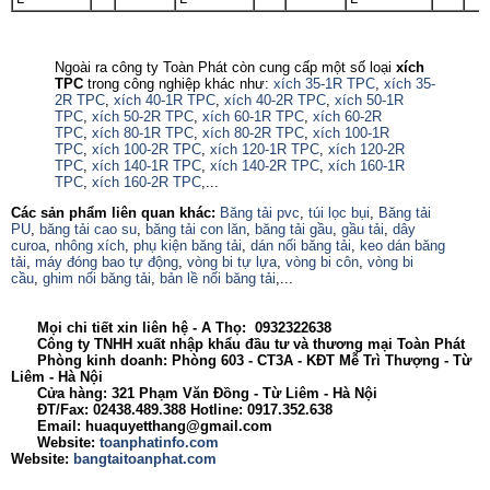
Ngoài ra công ty Toàn Phát còn cung cấp một số loại
xích
TPC
trong công nghiệp khác như:
xích 35-1R TPC
,
xích 35-
2R TPC
,
xích 40-1R TPC
,
xích 40-2R TPC
,
xích 50-1R
TPC
,
xích 50-2R TPC
,
xích 60-1R TPC
,
xích 60-2R
TPC
,
xích 80-1R TPC
,
xích 80-2R TPC
,
xích 100-1R
TPC
,
xích 100-2R TPC
,
xích 120-1R TPC
,
xích 120-2R
TPC
,
xích 140-1R TPC
,
xích 140-2R TPC
,
xích 160-1R
TPC
,
xích 160-2R TPC
,...
Các sản phẩm liên quan khác:
Băng tải pvc
,
túi lọc bụi
,
Băng tải
PU
,
băng tải cao su
,
băng tải con lăn
,
băng tải gầu
,
gầu tải
,
dây
curoa
,
nhông xích
,
phụ kiện băng tải
,
dán nối băng tải
,
keo dán băng
tải
,
máy đóng bao tự động
,
vòng bi tự lựa
,
vòng bi côn
,
vòng bi
cầu
,
ghim nối băng tải
,
bản lề nối băng tải
,...
Mọi chi tiết xin liên hệ - A Thọ: 0932322638
Công ty TNHH xuất nhập khẩu đầu tư và thương mại Toàn Phát
Phòng kinh doanh: Phòng 603 - CT3A - KĐT Mễ Trì Thượng - Từ
Liêm - Hà Nội
Cửa hàng: 321 Phạm Văn Đồng - Từ Liêm - Hà Nội
ĐT/Fax: 02438.489.388 Hotline: 0917.352.638
Email: huaquyetthang@gmail.com
Website:
toanphatinfo.com
Website:
bangtaitoanphat.com