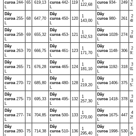
curoa
244-
65
619,13
curoa
442-
119
curoa
934-
249
122,68
37
L
L
L
Dây
Dây
Dây
1
2
curoa
255-
68
647,70
curoa
450-
120
curoa
980-
261
143,00
48
L
L
L
Dây
Dây
Dây
1
2
curoa
258-
69
655,32
curoa
453-
121
curoa
1028-
274
152,53
60
L
L
L
Dây
Dây
Dây
1
2
curoa
263-
70
666,75
curoa
461-
123
curoa
1148-
306
171,70
91
L
L
L
Dây
Dây
Dây
1
3
curoa
265-
71
676,28
curoa
465-
124
curoa
1192-
318
181,10
02
L
L
L
Dây
Dây
Dây
1
3
curoa
270-
72
685,80
curoa
480-
128
curoa
1406-
375
219,20
57
L
L
L
Dây
Dây
Dây
1
3
curoa
275-
73
695,33
curoa
495-
132
curoa
1418-
378
257,30
60
L
L
L
Dây
Dây
Dây
1
4
curoa
277-
74
704,85
curoa
500-
133
curoa
1675-
447
270,00
25
L
L
L
Dây
Dây
Dây
1
5
curoa
280-
75
714,38
curoa
510-
136
curoa
1998-
530
295,40
04
L
L
L