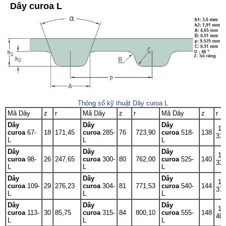
Dây curoa L
Thông số kỹ thuật Dây curoa L
Mã Dây
z
r
Mã Dây
z
r
Mã Dây
z
r
Dây
Dây
Dây
1
curoa
67-
18
171,45
curoa
285-
76
723,90
curoa
518-
138
31
L
L
L
Dây
Dây
Dây
1
curoa
98-
26
247,65
curoa
300-
80
762,00
curoa
525-
140
33
L
L
L
Dây
Dây
Dây
1
curoa
109-
29
276,23
curoa
304-
81
771,53
curoa
540-
144
37
L
L
L
Dây
Dây
Dây
1
curoa
113-
30
85,75
curoa
315-
84
800,10
curoa
555-
148
40
L
L
L