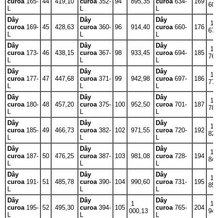
curoa
165-
44
419,10
curoa
352-
94
895,35
curoa
634-
169
60
L
L
L
Dây
Dây
Dây
1
curoa
169-
45
428,63
curoa
360-
96
914,40
curoa
660-
176
67
L
L
L
Dây
Dây
Dây
1
curoa
173-
46
438,15
curoa
367-
98
933,45
curoa
694-
185
76
L
L
L
Dây
Dây
Dây
1
curoa
177-
47
447,68
curoa
371-
99
942,98
curoa
697-
186
77
L
L
L
Dây
Dây
Dây
1
curoa
180-
48
457,20
curoa
375-
100
952,50
curoa
701-
187
78
L
L
L
Dây
Dây
Dây
1
curoa
185-
49
466,73
curoa
382-
102
971,55
curoa
720-
192
82
L
L
L
Dây
Dây
Dây
1
curoa
187-
50
476,25
curoa
387-
103
981,08
curoa
728-
194
84
L
L
L
Dây
Dây
Dây
1
curoa
191-
51
485,78
curoa
390-
104
990,60
curoa
731-
195
85
L
L
L
Dây
Dây
Dây
1
1
curoa
195-
52
495,30
curoa
394-
105
curoa
765-
204
000,13
94
L
L
L