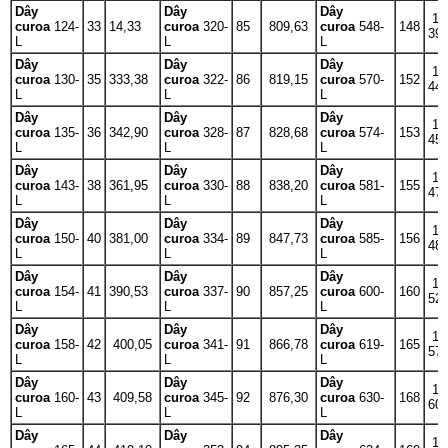
Dây
Dây
Dây
1
curoa
124-
33
14,33
curoa
320-
85
809,63
curoa
548-
148
39
L
L
L
Dây
Dây
Dây
1
curoa
130-
35
333,38
curoa
322-
86
819,15
curoa
570-
152
44
L
L
L
Dây
Dây
Dây
1
curoa
135-
36
342,90
curoa
328-
87
828,68
curoa
574-
153
45
L
L
L
Dây
Dây
Dây
1
curoa
143-
38
361,95
curoa
330-
88
838,20
curoa
581-
155
47
L
L
L
Dây
Dây
Dây
1
curoa
150-
40
381,00
curoa
334-
89
847,73
curoa
585-
156
48
L
L
L
Dây
Dây
Dây
1
curoa
154-
41
390,53
curoa
337-
90
857,25
curoa
600-
160
52
L
L
L
Dây
Dây
Dây
1
curoa
158-
42
400,05
curoa
341-
91
866,78
curoa
619-
165
57
L
L
L
Dây
Dây
Dây
1
curoa
160-
43
409,58
curoa
345-
92
876,30
curoa
630-
168
60
L
L
L
Dây
Dây
Dây
1