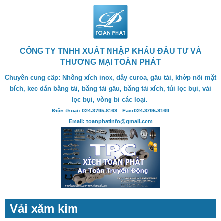
CÔNG TY TNHH XUẤT NHẬP KHẨU ĐẦU TƯ VÀ
THƯƠNG MẠI TOÀN PHÁT
Chuyên cung cấp: Nhông xích inox, dây curoa, gầu tải, khớp nối mặt
bích, keo dán băng tải, băng tải gầu, băng tải xích, túi lọc bụi, vải
lọc bụi, vòng bi các loại.
Điện thoại: 024.3795.8168 - Fax:024.3795.8169
Email: toanphatinfo@gmail.com
Vải xăm kim