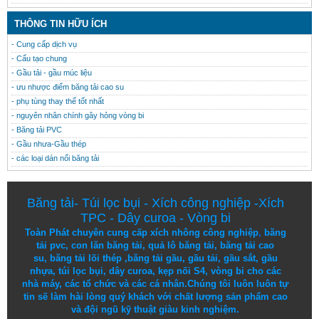
THÔNG TIN HỮU ÍCH
- Cung cấp dịch vụ
- Cấu tạo chung
- Gầu tải - gầu múc liệu
- ưu nhược điểm băng tải cao su
- phụ tùng thay thế tốt nhất
- nguyên nhân chính gây hỏng vòng bi
- Băng tải PVC
- Gầu nhưa-Gầu thép
- các loại dán nối băng tải
Băng tải
-
Túi lọc bụi
-
Xích công nghiệp
-
Xích
TPC
-
Dây curoa
-
Vòng bi
Toàn Phát chuyên cung cấp
xích nhông công nghiệp
,
băng
tải pvc
,
con lăn băng tải
,
quả lô băng tải
,
băng tải cao
su
,
băng tải lõi thép
,
băng tải gầu
,
gầu tải
,
gầu sắt
,
gầu
nhựa
,
túi lọc bụi
, dây curoa,
kẹp nối S4
,
vòng bi
cho các
nhà máy, các tổ chức và các cá nhân.
Chúng tôi
luôn luôn
tự
tin
sẽ
làm
hài lòng
quý khách
với
chất lượng
sản
phẩm
cao
và
đội ngũ
kỹ thuật
giàu kinh nghiệm.