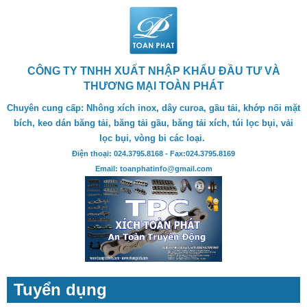
CÔNG TY TNHH XUẤT NHẬP KHẨU ĐẦU TƯ VÀ
THƯƠNG MẠI TOÀN PHÁT
Chuyên cung cấp: Nhông xích inox, dây curoa, gầu tải, khớp nối mặt
bích, keo dán băng tải, băng tải gầu, băng tải xích, túi lọc bụi, vải
lọc bụi, vòng bi các loại.
Điện thoại: 024.3795.8168 - Fax:024.3795.8169
Email: toanphatinfo@gmail.com
Tuyển dụng