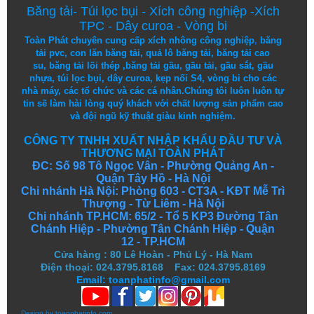
Băng tải
-
Túi lọc bụi
-
Xích công nghiệp
-
Xích
TPC
-
Dây curoa
-
Vòng bi
Toàn Phát chuyên cung cấp
xích nhông công nghiệp
,
băng
tải pvc
,
con lăn băng tải
,
quả lô băng tải
,
băng tải cao
su
,
băng tải lõi thép
,
băng tải gầu
,
gầu tải
,
gầu sắt
,
gầu
nhựa
,
túi lọc bụi
, dây curoa,
kẹp nối S4
,
vòng bi
cho các
nhà máy, các tổ chức và các cá nhân.
Chúng tôi
luôn luôn
tự
tin
sẽ
làm
hài lòng
quý khách
với
chất lượng
sản
phẩm
cao
và
đội ngũ
kỹ thuật
giàu kinh nghiệm.
CÔNG TY TNHH XUẤT NHẬP KHẨU ĐẦU TƯ VÀ
THƯƠNG MẠI TOÀN PHÁT
ĐC: Số 98 Tô Ngọc Vân - Phường Quảng An -
Quận Tây Hồ - Hà Nội
Chi nhánh Hà Nội: Phòng 603 - CT3A - KĐT Mễ Trì
Thượng - Từ Liêm - Hà Nội
Chi nhánh TP.HCM: 65/2 - Tổ 5 KP3 Đường Tân
Chánh Hiệp - Phường Tân Chánh Hiệp - Quận
12 - TP.HCM
Cửa hàng
:
80 Lê Hoàn - Phủ Lý - Hà Nam
Điện thoại: 024.3795.8168 Fax: 024.3795.8169
Email: toanphatinfo@gmail.com
Design by
toanphatinfo.com