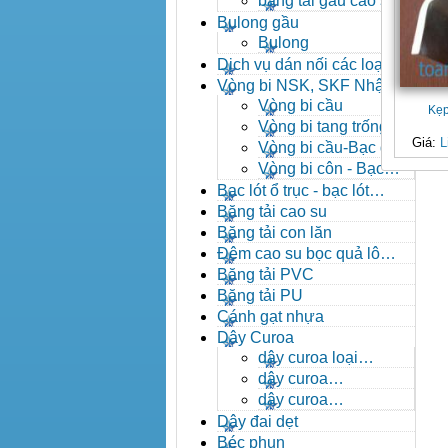
băng tải gầu cao su
Bulong gầu
Bulong
Dịch vụ dán nối các loại
băng tải
Vòng bi NSK, SKF Nhật
Vòng bi cầu
Kẹp
Vòng bi tang trống tự
Giá:
L
lựa
Vòng bi cầu-Bạc đạn
cầu
Vòng bi côn - Bạc
đạn côn
Bạc lót ổ trục - bạc lót
nhông
Băng tải cao su
Băng tải con lăn
Đệm cao su bọc quả lô
băng tải
Băng tải PVC
Băng tải PU
Cánh gạt nhựa
Dây Curoa
dây curoa loại
A,B,C,D,E
dây curoa
SPZ,SPA,SPB,SPC
dây curoa
XPZ,XPA,XPB,XPC
Dây đai dẹt
Béc phun