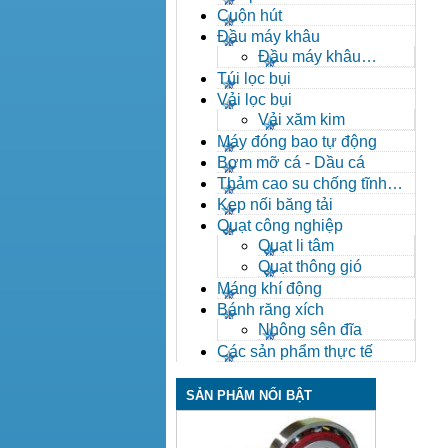
Cuộn hút
Đầu máy khâu
Đầu máy khâu
Bafang
Túi lọc bụi
Vải lọc bụi
Vải xăm kim
Máy đóng bao tự động
Bơm mỡ cá - Dầu cá
Thảm cao su chống tĩnh
điện
Kẹp nối băng tải
Quạt công nghiệp
Quạt li tâm
Quạt thông gió
Máng khí động
Bánh răng xích
Nhông sên đĩa
Các sản phẩm thực tế
SẢN PHẨM NỔI BẬT