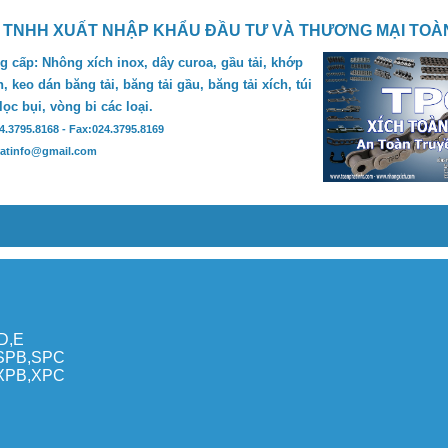
 TNHH XUẤT NHẬP KHẨU ĐẦU TƯ VÀ THƯƠNG MẠI TOÀ
 cấp: Nhông xích inox, dây curoa, gầu tải, khớp
, keo dán băng tải, băng tải gầu, băng tải xích, túi
 lọc bụi, vòng bi các loại.
24.3795.8168 - Fax:024.3795.8169
hatinfo@gmail.com
,D,E
,SPB,SPC
,XPB,XPC