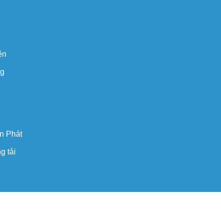
ện
ng
n Phát
g tải