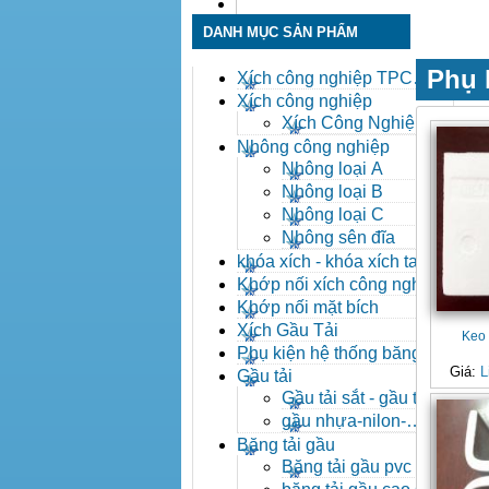
Liên hệ
DANH MỤC SẢN PHẨM
Phụ 
Xích công nghiệp TPC
Toàn Phát
Xích công nghiệp
Xích Công Nghiệp -
Xich Cong Nghiep
Nhông công nghiệp
Nhông loại A
Nhông loại B
Nhông loại C
Nhông sên đĩa
khóa xích - khóa xích tai eo
- khóa xích công nghiệp
Khớp nối xích công nghiệp
Khớp nối mặt bích
Xích Gầu Tải
Keo 
Phụ kiện hệ thống băng tải
Giá:
L
Gầu tải
Gầu tải sắt - gầu tải
inox
gầu nhựa-nilon-
HDPE
Băng tải gầu
Băng tải gầu pvc