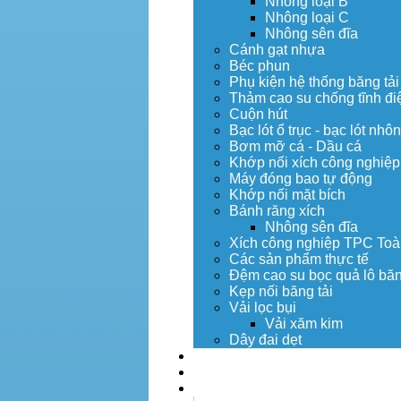
Nhông loại B
Nhông loại C
Nhông sên đĩa
Cánh gạt nhựa
Béc phun
Phụ kiện hệ thống băng tải
Thảm cao su chống tĩnh đi
Cuộn hút
Bạc lót ổ trục - bạc lót nhô
Bơm mỡ cá - Dầu cá
Khớp nối xích công nghiệp
Máy đóng bao tự động
Khớp nối mặt bích
Bánh răng xích
Nhông sên đĩa
Xích công nghiệp TPC Toà
Các sản phẩm thực tế
Đệm cao su bọc quả lô băn
Kẹp nối băng tải
Vải lọc bụi
Vải xăm kim
Dây đai dẹt
Dịch vụ
Tuyển dụng
Tin tức