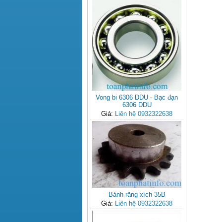
Vong bi 6306 DDU - Bạc đạn
6306 DDU
Giá:
Liên hệ 0932322638
Bánh răng xích 35B
Giá:
Liên hệ 0932322638