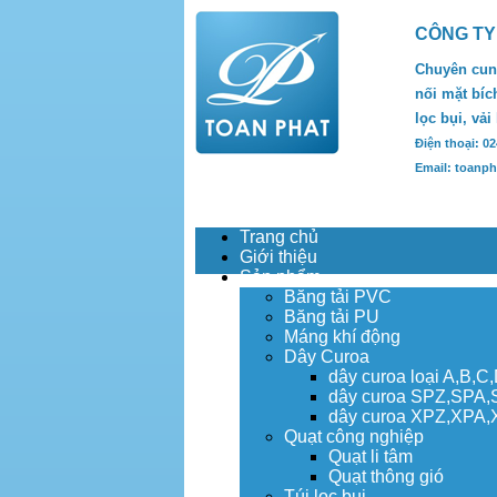
CÔNG TY
Chuyên cung
nối mặt bích
lọc bụi, vải
Điện thoại: 0
Email: toanp
Trang chủ
Giới thiệu
Sản phẩm
Băng tải PVC
Băng tải PU
Máng khí động
Dây Curoa
dây curoa loại A,B,C
dây curoa SPZ,SPA
dây curoa XPZ,XPA
Quạt công nghiệp
Quạt li tâm
Quạt thông gió
Túi lọc bụi