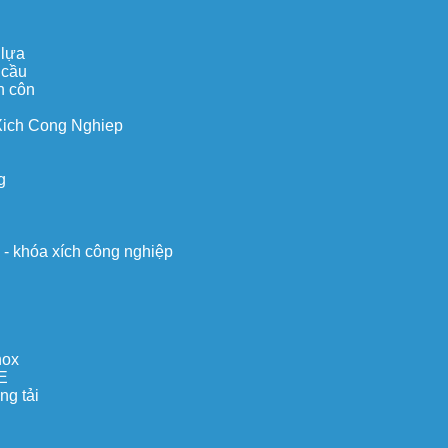
 lựa
 cầu
n côn
Xich Cong Nghiep
g
o - khóa xích công nghiệp
nox
E
ng tải