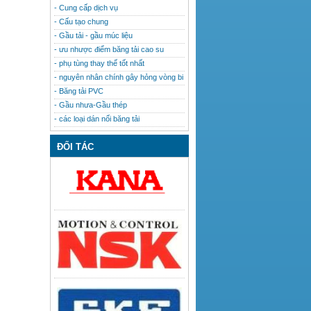
- Cung cấp dịch vụ
- Cấu tạo chung
- Gầu tải - gầu múc liệu
- ưu nhược điểm băng tải cao su
- phụ tùng thay thế tốt nhất
- nguyên nhân chính gây hỏng vòng bi
- Băng tải PVC
- Gầu nhưa-Gầu thép
- các loại dán nối băng tải
ĐỐI TÁC