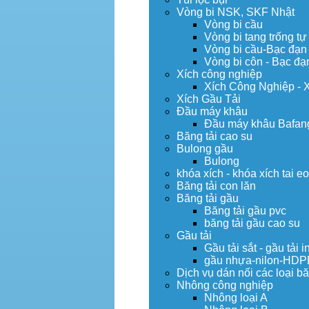
Vòng bi NSK, SKF Nhật
Vòng bi cầu
Vòng bi tang trống tự
Vòng bi cầu-Bạc đạn
Vòng bi côn - Bạc đạ
Xích công nghiệp
Xích Công Nghiệp - 
Xích Gầu Tải
Đầu máy khâu
Đầu máy khâu Bafan
Băng tải cao su
Bulong gầu
Bulong
khóa xích - khóa xích tai e
Băng tải con lăn
Băng tải gầu
Băng tải gầu pvc
băng tải gầu cao su
Gầu tải
Gầu tải sắt - gầu tải i
gầu nhựa-nilon-HDP
Dịch vụ dán nối các loại bă
Nhông công nghiệp
Nhông loại A