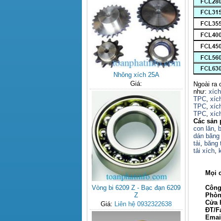
Nhông xích 25A
Giá:
Ngoài ra 
như:
xíc
TPC
,
xíc
TPC
,
xíc
TPC
,
xíc
Các sản 
con lăn
,
b
dán băng 
tải
,
băng t
tải xích
,
Mọi chi 
Công ty
Vòng bi 6209 Z - Bạc đạn 6209
Phòng ki
Z
Cửa hàn
Giá:
Liên hệ 0932322638
ĐT/Fax: 
Email: 