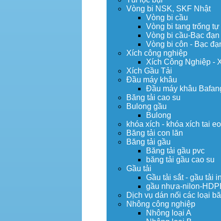
Vòng bi NSK, SKF Nhật
Vòng bi cầu
Vòng bi tang trống tự
Vòng bi cầu-Bạc đạn
Vòng bi côn - Bạc đạ
Xích công nghiệp
Xích Công Nghiệp - 
Xích Gầu Tải
Đầu máy khâu
Đầu máy khâu Bafan
Băng tải cao su
Bulong gầu
Bulong
khóa xích - khóa xích tai e
Băng tải con lăn
Băng tải gầu
Băng tải gầu pvc
băng tải gầu cao su
Gầu tải
Gầu tải sắt - gầu tải i
gầu nhựa-nilon-HDP
Dịch vụ dán nối các loại bă
Nhông công nghiệp
Nhông loại A