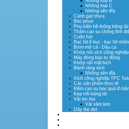
Nhông loại B
Nhông loại C
Nhông sên đĩa
Cánh gạt nhựa
Béc phun
Phụ kiện hệ thống băng tải
Thảm cao su chống tĩnh đi
Cuộn hút
Bạc lót ổ trục - bạc lót nhô
Bơm mỡ cá - Dầu cá
Khớp nối xích công nghiệp
Máy đóng bao tự động
Khớp nối mặt bích
Bánh răng xích
Nhông sên đĩa
Xích công nghiệp TPC Toà
Các sản phẩm thực tế
Đệm cao su bọc quả lô băn
Kẹp nối băng tải
Vải lọc bụi
Vải xăm kim
Dây đai dẹt
Dịch vụ
Tuyển dụng
Tin tức