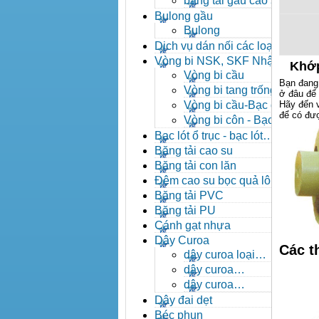
băng tải gầu cao su
Bulong gầu
Bulong
Dịch vụ dán nối các loại
băng tải
Vòng bi NSK, SKF Nhật
Khớp
Vòng bi cầu
Bạn đang
Vòng bi tang trống tự
ở đâu để 
lựa
Vòng bi cầu-Bạc đạn
Hãy đến 
để có đượ
cầu
Vòng bi côn - Bạc
đạn côn
Bạc lót ổ trục - bạc lót
nhông
Băng tải cao su
Băng tải con lăn
Đệm cao su bọc quả lô
băng tải
Băng tải PVC
Băng tải PU
Cánh gạt nhựa
Dây Curoa
Các t
dây curoa loại
A,B,C,D,E
dây curoa
SPZ,SPA,SPB,SPC
dây curoa
XPZ,XPA,XPB,XPC
Dây đai dẹt
Béc phun