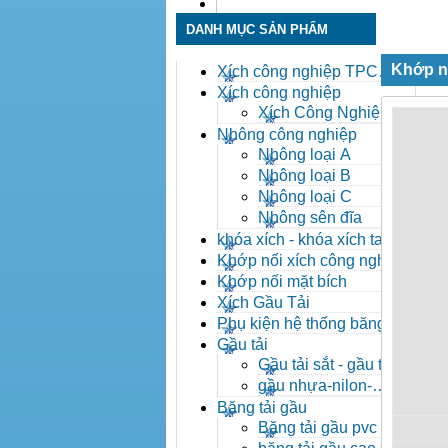
Liên hệ
DANH MỤC SẢN PHẨM
Khớp n
Xích công nghiệp TPC
Toàn Phát
Xích công nghiệp
Xích Công Nghiệp -
Xich Cong Nghiep
Nhông công nghiệp
Nhông loại A
Nhông loại B
Nhông loại C
Nhông sên đĩa
khóa xích - khóa xích tai eo
- khóa xích công nghiệp
Khớp nối xích công nghiệp
Khớp nối mặt bích
Xích Gầu Tải
Phụ kiện hệ thống băng tải
Gầu tải
Gầu tải sắt - gầu tải
inox
gầu nhựa-nilon-
HDPE
Băng tải gầu
Băng tải gầu pvc