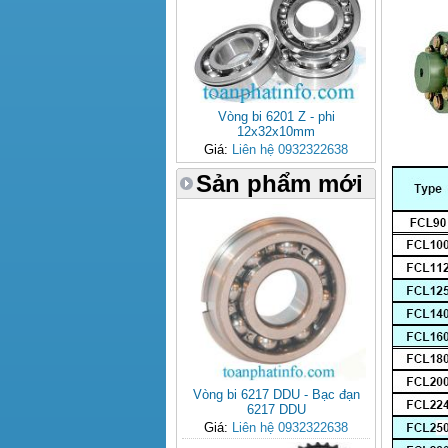
Vòng bi 6201 Z - phi
12x32x10mm
Giá:
Liên hệ 0932322638
Sản phẩm mới
Vòng bi 6217 DDU - Bạc đạn
6217 DDU
Giá:
Liên hệ 0932322638