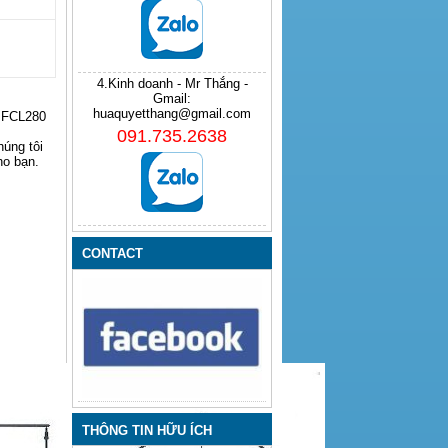
4.Kinh doanh - Mr Thắng -
Gmail:
huaquyetthang@gmail.com
h FCL280
091.735.2638
úng tôi
ho bạn.
CONTACT
THÔNG TIN HỮU ÍCH