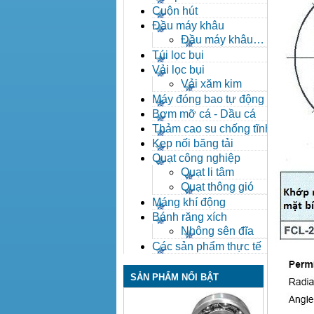
Cuộn hút
Đầu máy khâu
Đầu máy khâu
Bafang
Túi lọc bụi
Vải lọc bụi
Vải xăm kim
Máy đóng bao tự động
Bơm mỡ cá - Dầu cá
Thảm cao su chống tĩnh
điện
Kẹp nối băng tải
Quạt công nghiệp
Quạt li tâm
Quạt thông gió
Máng khí động
Bánh răng xích
Nhông sên đĩa
Các sản phẩm thực tế
SẢN PHẨM NỔI BẬT