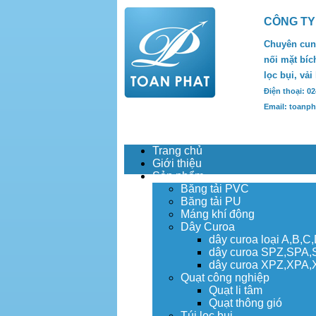
CÔNG TY
Chuyên cung
nối mặt bích
lọc bụi, vải
Điện thoại: 0
Email: toanp
Trang chủ
Giới thiệu
Sản phẩm
Băng tải PVC
Băng tải PU
Máng khí động
Dây Curoa
dây curoa loại A,B,C
dây curoa SPZ,SPA
dây curoa XPZ,XPA
Quạt công nghiệp
Quạt li tâm
Quạt thông gió
Túi lọc bụi