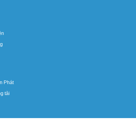
ện
ng
n Phát
g tải