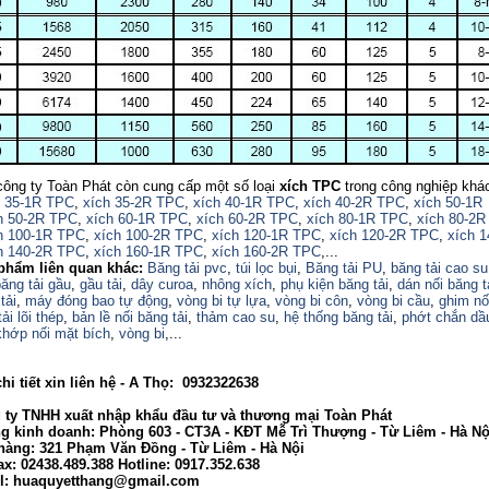
công ty Toàn Phát còn cung cấp một số loại
xích TPC
trong công nghiệp khá
h 35-1R TPC
,
xích 35-2R TPC
,
xích 40-1R TPC
,
xích 40-2R TPC
,
xích 50-1R
h 50-2R TPC
,
xích 60-1R TPC
,
xích 60-2R TPC
,
xích 80-1R TPC
,
xích 80-2R
h 100-1R TPC
,
xích 100-2R TPC
,
xích 120-1R TPC
,
xích 120-2R TPC
,
xích 
h 140-2R TPC
,
xích 160-1R TPC
,
xích 160-2R TPC
,...
phẩm liên quan khác:
Băng tải pvc
,
túi lọc bụi
,
Băng tải PU
,
băng tải cao su
ăng tải gầu
,
gầu tải
,
dây curoa
,
nhông xích
,
phụ kiện băng tải
,
dán nối băng t
tải
,
máy đóng bao tự động
,
vòng bi tự lựa
,
vòng bi côn
,
vòng bi cầu
,
ghim nố
ải lõi thép
,
bản lề nối băng tải
,
thảm cao su
,
hệ thống băng tải
,
phớt chắn dầ
khớp nối mặt bích
,
vòng bi
,...
tiết xin liên hệ - A Thọ: 0932322638
 TNHH xuất nhập khẩu đầu tư và thương mại Toàn Phát
nh doanh: Phòng 603 - CT3A - KĐT Mễ Trì Thượng - Từ Liêm - Hà Nộ
g: 321 Phạm Văn Đồng - Từ Liêm - Hà Nội
02438.489.388 Hotline: 0917.352.638
huaquyetthang@gmail.com