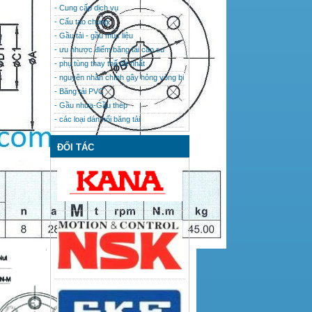
- Cung cấp dịch vụ
- Cấu tạo chung
- Gầu tải - gầu múc liệu
- ưu nhược điểm băng tải cao su
- phụ tùng thay thế tốt nhất
- nguyên nhân chính gây hỏng vòng bi
- Băng tải PVC
- Gầu nhưa-Gầu thép
- các loại dán nối băng tải
ĐỐI TÁC