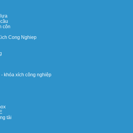
 lựa
 cầu
n côn
Xich Cong Nghiep
g
o - khóa xích công nghiệp
nox
E
ng tải