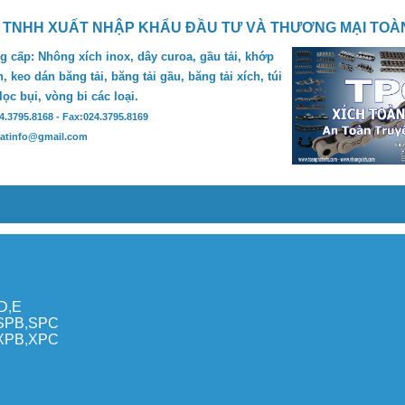
 TNHH XUẤT NHẬP KHẨU ĐẦU TƯ VÀ THƯƠNG MẠI TOÀ
 cấp: Nhông xích inox, dây curoa, gầu tải, khớp
, keo dán băng tải, băng tải gầu, băng tải xích, túi
 lọc bụi, vòng bi các loại.
24.3795.8168 - Fax:024.3795.8169
hatinfo@gmail.com
,D,E
,SPB,SPC
,XPB,XPC