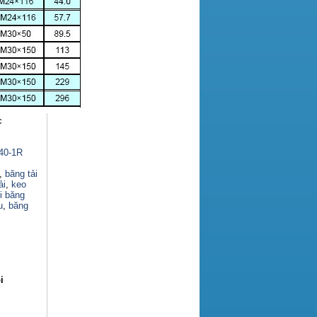
c
140-1R
,
băng tải
ải
,
keo
i băng
u
,
băng
i