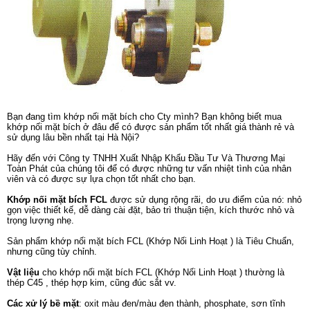
Bạn đang tìm khớp nối mặt bích cho Cty mình? Bạn không biết mua
khớp nối mặt bích ở đâu để có được sản phẩm tốt nhất giá thành rẻ và
sử dụng lâu bền nhất tại Hà Nội?
Hãy đến với Công ty TNHH Xuất Nhập Khẩu Đầu Tư Và Thương Mại
Toàn Phát của chúng tôi để có được những tư vấn nhiệt tình của nhân
viên và có được sự lựa chọn tốt nhất cho bạn.
Khớp nối mặt bích FCL
được sử dụng rộng rãi, do ưu điểm của nó: nhỏ
gọn việc thiết kế, dễ dàng cài đặt, bảo trì thuận tiện, kích thước nhỏ và
trọng lượng nhẹ.
Sản phẩm khớp nối mặt bích FCL (Khớp Nối Linh Hoạt ) là Tiêu Chuẩn,
nhưng cũng tùy chỉnh.
Vật liệu
cho khớp nối mặt bích FCL (Khớp Nối Linh Hoạt ) thường là
thép C45 , thép hợp kim, cũng đúc sắt vv.
Các xử lý bề mặt
: oxit màu đen/màu đen thành, phosphate, sơn tĩnh