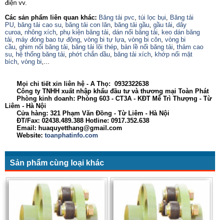
điện vv.
Các sản phẩm liên quan khác:
Băng tải pvc
,
túi lọc bụi
,
Băng tải
PU
,
băng tải cao su
,
băng tải con lăn
,
băng tải gầu
,
gầu tải
,
dây
curoa
,
nhông xích
,
phụ kiện băng tải
,
dán nối băng tải
,
keo dán băng
tải
,
máy đóng bao tự động
,
vòng bi tự lựa
,
vòng bi côn
,
vòng bi
cầu
,
ghim nối băng tải
,
băng tải lõi thép
,
bản lề nối băng tải
,
thảm cao
su
,
hệ thống băng tải
,
phớt chắn dầu
,
băng tải xích
,
khớp nối mặt
bích
,
vòng bi
,...
Mọi chi tiết xin liên hệ - A Thọ: 0932322638
Công ty TNHH xuất nhập khẩu đầu tư và thương mại Toàn Phát
Phòng kinh doanh: Phòng 603 - CT3A - KĐT Mễ Trì Thượng - Từ
Liêm - Hà Nội
Cửa hàng: 321 Phạm Văn Đồng - Từ Liêm - Hà Nội
ĐT/Fax: 02438.489.388 Hotline: 0917.352.638
Email: huaquyetthang@gmail.com
Website:
toanphatinfo.com
Sản phẩm cùng loại khác