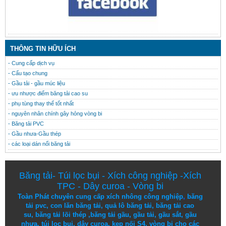
THÔNG TIN HỮU ÍCH
- Cung cấp dịch vụ
- Cấu tạo chung
- Gầu tải - gầu múc liệu
- ưu nhược điểm băng tải cao su
- phụ tùng thay thế tốt nhất
- nguyên nhân chính gây hỏng vòng bi
- Băng tải PVC
- Gầu nhưa-Gầu thép
- các loại dán nối băng tải
Băng tải
-
Túi lọc bụi
-
Xích công nghiệp
-
Xích
TPC
-
Dây curoa
-
Vòng bi
Toàn Phát chuyên cung cấp
xích nhông công nghiệp
,
băng
tải pvc
,
con lăn băng tải
,
quả lô băng tải
,
băng tải cao
su
,
băng tải lõi thép
,
băng tải gầu
,
gầu tải
,
gầu sắt
,
gầu
nhựa
,
túi lọc bụi
, dây curoa,
kẹp nối S4
,
vòng bi
cho các