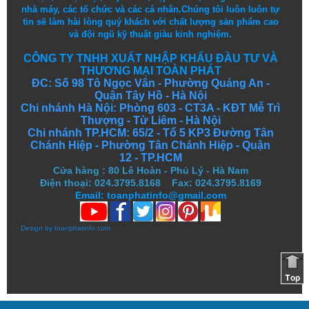
nhà máy, các tổ chức và các cá nhân.
Chúng tôi
luôn luôn
tự
tin
sẽ
làm
hài lòng
quý khách
với
chất lượng
sản
phẩm
cao
và
đội ngũ
kỹ thuật
giàu kinh nghiệm.
CÔNG TY TNHH XUẤT NHẬP KHẨU ĐẦU TƯ VÀ
THƯƠNG MẠI TOÀN PHÁT
ĐC: Số 98 Tô Ngọc Vân - Phường Quảng An -
Quận Tây Hồ - Hà Nội
Chi nhánh Hà Nội: Phòng 603 - CT3A - KĐT Mễ Trì
Thượng - Từ Liêm - Hà Nội
Chi nhánh TP.HCM: 65/2 - Tổ 5 KP3 Đường Tân
Chánh Hiệp - Phường Tân Chánh Hiệp - Quận
12 - TP.HCM
Cửa hàng
:
80 Lê Hoàn - Phủ Lý - Hà Nam
Điện thoại: 024.3795.8168 Fax: 024.3795.8169
Email: toanphatinfo@gmail.com
Design by
toanphatinfo.com