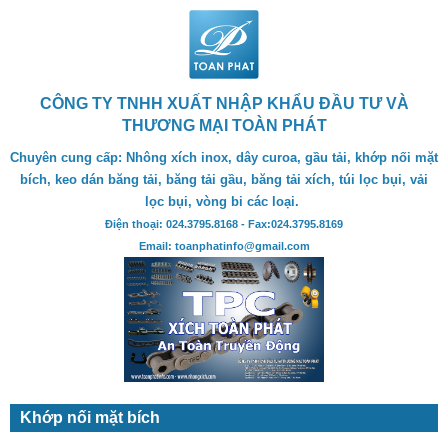
CÔNG TY TNHH XUẤT NHẬP KHẨU ĐẦU TƯ VÀ
THƯƠNG MẠI TOÀN PHÁT
Chuyên cung cấp: Nhông xích inox, dây curoa, gầu tải, khớp nối mặt
bích, keo dán băng tải, băng tải gầu, băng tải xích, túi lọc bụi, vải
lọc bụi, vòng bi các loại.
Điện thoại: 024.3795.8168 - Fax:024.3795.8169
Email: toanphatinfo@gmail.com
Khớp nối mặt bích