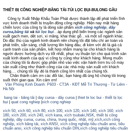
THIẾT BỊ CÔNG NGHIỆP-BĂNG TẢI-TÚI LỌC BỤI-BULONG GẦU
Công ty Xuất Nhập Khẩu Toàn Phát được thành lập để phát triển lĩnh
vực kinh doanh thiết bị truyền động công nghiệp. Hiện nay mặt hàng
chiến lược của công ty là dòng sản phẩm
xích công nghiệp
,
dây
curoa
,
băng tải
và
túi lọc bụi
…áp dụng phổ biến trong các ngành sản
xuất gạch men, dệt sợi, xi măng, khai thác gỗ…và một số ngành khác.
Do đặc thù của ngành kinh doanh nên chúng tôi đặt tiêu chí an toàn và
phát triển, sẵn sàng, chất lượng lên hàng đâu, đi kèm với đó là giá cả
cạnh tranh của sản phẩm, kết hợp nhằm mang lại cho khách hàng là
người được hưởng dịch vụ tốt nhất, phục vụ thuận lợi cho quá trình sản
xuất kinh doanh của quý vị công ty cũng như khách hàng. Mong muốn
của chúng tôi là được góp phần nhỏ vào việc vận hành trơn tru cỗ máy
sản xuất cũng như thành công của các nhà máy sản xuất với khách
hàng…. chúng tôi lấy đó là thành công lớn nhất của chúng tôi.
Chân thành cảm ơn các đối tác, bạn hàng đã ủng hộ chúng tôi trong
suốt thời gian qua. Xin cảm ơn!
Văn Phòng Kinh Doanh: P603 - CT3A - KĐT Mễ Trì Thượng - Từ Liêm -
Hà Nội
bang tai - băng tải
|
day curoa - dây curoa
|
thiet bi loc bui - thiết bị lọc
bụi
|
quat cong nghiep
|
xich cong nghiep
xích 50
,
xích 60
,
xích 80
,
xích 100
,
xích 120
,
xích 140
,
xích 160,
xích
180
,
xích 200
,
xích 240
,
xích kana
,
xích tsubaki
,
NSK
,
thiết bị công
nghiệp
,
dây curoa
,
curoa
,
china
,
trung quốc
,
nhật
,
mỹ
,
xích
,
xích công
nghiệp
,
xích băng tải
,
xích ANSI
,
xích công nghiệp tiêu chuẩn ansi
,
tiêu
chuẩn ansi
,
xích công nghiệp tiêu chuẩn DIN
,
xích công nghiệp tiêu chuẩn