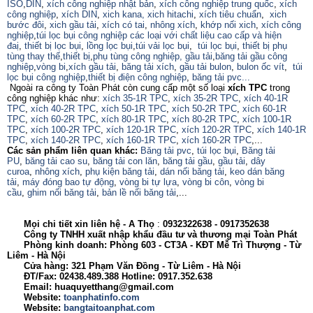
ISO
,
DIN
,
xích công nghiệp nhật bản
,
xích công nghiệp trung quốc
,
xích
công nghiệp
,
xích DIN
,
xich kana,
xich hitachi
,
xích tiêu chuẩn
,
xich
bước đôi
,
xich gầu tải
,
xích có tai
,
nhông xích
,
khớp nối xich
,
xích công
nghiệp
,
túi lọc bụi công nghiệp các loại với chất liệu cao cấp và hiện
đaị
,
thiết bị lọc bụi
,
lồng lọc bụi
,
túi vải lọc bụi
,
túi lọc bụi
,
thiết bị phụ
tùng thay thế
,
thiết bị
,
phụ tùng công nghiệp,
gầu tải
,
băng tải gầu công
nghiệp
,
vòng bi
,
xích gầu tải
,
băng tải xích
,
gầu tải bulon
,
bulon ốc vít
,
túi
lọc bụi công nghiệp
,
thiết bị điện công nghiệp
,
băng tải pvc...
Ngoài ra công ty Toàn Phát còn cung cấp một số loại
xích TPC
trong
công nghiệp khác như:
xích 35-1R TPC
,
xích 35-2R TPC
,
xích 40-1R
TPC
,
xích 40-2R TPC
,
xích 50-1R TPC
,
xích 50-2R TPC
,
xích 60-1R
TPC
,
xích 60-2R TPC
,
xích 80-1R TPC
,
xích 80-2R TPC
,
xích 100-1R
TPC
,
xích 100-2R TPC
,
xích 120-1R TPC
,
xích 120-2R TPC
,
xích 140-1R
TPC
,
xích 140-2R TPC
,
xích 160-1R TPC
,
xích 160-2R TPC
,...
Các sản phẩm liên quan khác:
Băng tải pvc
,
túi lọc bụi
,
Băng tải
PU
,
băng tải cao su
,
băng tải con lăn
,
băng tải gầu
,
gầu tải
,
dây
curoa
,
nhông xích
,
phụ kiện băng tải
,
dán nối băng tải
,
keo dán băng
tải
,
máy đóng bao tự động
,
vòng bi tự lựa
,
vòng bi côn
,
vòng bi
cầu
,
ghim nối băng tải
,
bản lề nối băng tải
,...
Mọi chi tiết xin liên hệ - A
Thọ
:
0932322638
- 0917352638
Công ty TNHH xuất nhập khẩu đầu tư và thương mại Toàn Phát
Phòng kinh doanh: Phòng 603 - CT3A - KĐT Mễ Trì Thượng - Từ
Liêm - Hà Nội
Cửa hàng: 321 Phạm Văn Đồng - Từ Liêm - Hà Nội
ĐT/Fax: 02438.489.388 Hotline: 0917.352.638
Email: huaquyetthang@gmail.com
Website:
toanphatinfo.com
Website:
bangtaitoanphat.com