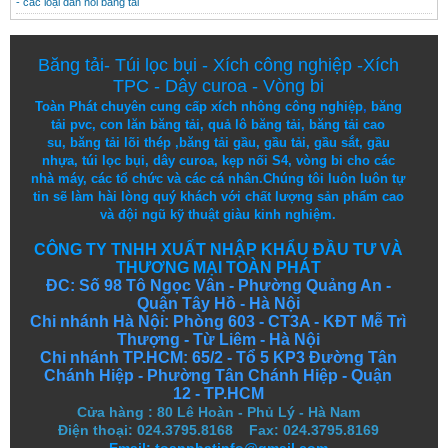
- các loại dán nối băng tải
Băng tải
-
Túi lọc bụi
-
Xích công nghiệp
-
Xích
TPC
-
Dây curoa
-
Vòng bi
Toàn Phát chuyên cung cấp
xích nhông công nghiệp
,
băng
tải pvc
,
con lăn băng tải
,
quả lô băng tải
,
băng tải cao
su
,
băng tải lõi thép
,
băng tải gầu
,
gầu tải
,
gầu sắt
,
gầu
nhựa
,
túi lọc bụi
, dây curoa,
kẹp nối S4
,
vòng bi
cho các
nhà máy, các tổ chức và các cá nhân.
Chúng tôi
luôn luôn
tự
tin
sẽ
làm
hài lòng
quý khách
với
chất lượng
sản
phẩm
cao
và
đội ngũ
kỹ thuật
giàu kinh nghiệm.
CÔNG TY TNHH XUẤT NHẬP KHẨU ĐẦU TƯ VÀ
THƯƠNG MẠI TOÀN PHÁT
ĐC: Số 98 Tô Ngọc Vân - Phường Quảng An -
Quận Tây Hồ - Hà Nội
Chi nhánh Hà Nội: Phòng 603 - CT3A - KĐT Mễ Trì
Thượng - Từ Liêm - Hà Nội
Chi nhánh TP.HCM: 65/2 - Tổ 5 KP3 Đường Tân
Chánh Hiệp - Phường Tân Chánh Hiệp - Quận
12 - TP.HCM
Cửa hàng
:
80 Lê Hoàn - Phủ Lý - Hà Nam
Điện thoại: 024.3795.8168 Fax: 024.3795.8169