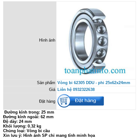
Hình ảnh
Sản phẩm
Vòng bi 62305 DDU - phi 25x62x24mm
Giá
Liên hệ 0932322638
Đặt hàng
Đường kính trong: 25 mm
Đường kính ngoài: 62 mm
Độ dày: 24 mm
Khối lượng: 0.32 kg
Chủng loại: Vòng bi cầu
Xin lưu ý: Hình ảnh SP chỉ mang tính minh họa