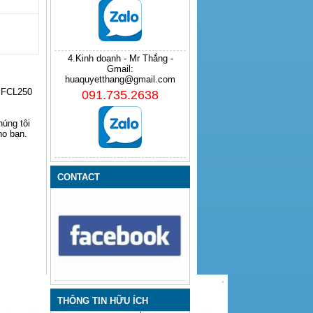
4.Kinh doanh - Mr Thắng -
Gmail:
huaquyetthang@gmail.com
h FCL250
091.735.2638
úng tôi
ho bạn.
CONTACT
THÔNG TIN HỮU ÍCH