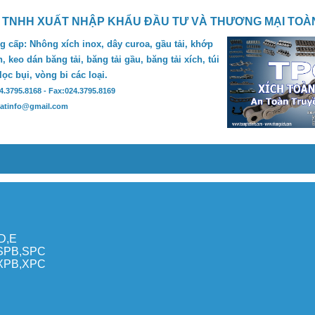
 TNHH XUẤT NHẬP KHẨU ĐẦU TƯ VÀ THƯƠNG MẠI TOÀ
 cấp: Nhông xích inox, dây curoa, gầu tải, khớp
, keo dán băng tải, băng tải gầu, băng tải xích, túi
 lọc bụi, vòng bi các loại.
24.3795.8168 - Fax:024.3795.8169
hatinfo@gmail.com
,D,E
,SPB,SPC
,XPB,XPC