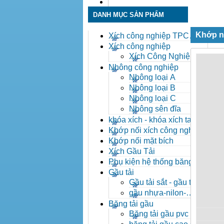
Liên hệ
DANH MỤC SẢN PHẨM
Khớp n
Xích công nghiệp TPC
Toàn Phát
Xích công nghiệp
Xích Công Nghiệp -
Xich Cong Nghiep
Nhông công nghiệp
Nhông loại A
Nhông loại B
Nhông loại C
Nhông sên đĩa
khóa xích - khóa xích tai eo
- khóa xích công nghiệp
Khớp nối xích công nghiệp
Khớp nối mặt bích
Xích Gầu Tải
Phụ kiện hệ thống băng tải
Gầu tải
Gầu tải sắt - gầu tải
inox
gầu nhựa-nilon-
HDPE
Băng tải gầu
Băng tải gầu pvc