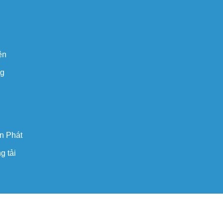
ện
ng
n Phát
g tải