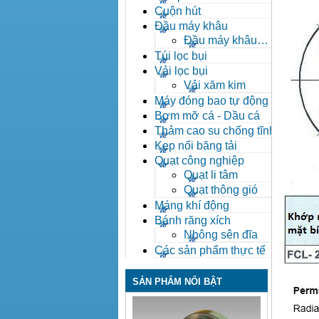
Cuộn hút
Đầu máy khâu
Đầu máy khâu
Bafang
Túi lọc bụi
Vải lọc bụi
Vải xăm kim
Máy đóng bao tự động
Bơm mỡ cá - Dầu cá
Thảm cao su chống tĩnh
điện
Kẹp nối băng tải
Quạt công nghiệp
Quạt li tâm
Quạt thông gió
Máng khí động
Bánh răng xích
Nhông sên đĩa
Các sản phẩm thực tế
SẢN PHẨM NỔI BẬT