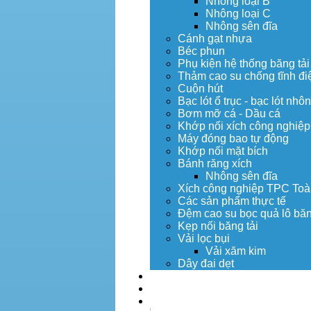
Nhông loại B
Nhông loại C
Nhông sên đĩa
Cánh gạt nhựa
Béc phun
Phụ kiện hệ thống băng tải
Thảm cao su chống tĩnh đi
Cuộn hút
Bạc lót ổ trục - bạc lót nhô
Bơm mỡ cá - Dầu cá
Khớp nối xích công nghiệp
Máy đóng bao tự động
Khớp nối mặt bích
Bánh răng xích
Nhông sên đĩa
Xích công nghiệp TPC Toà
Các sản phẩm thực tế
Đệm cao su bọc quả lô băn
Kẹp nối băng tải
Vải lọc bụi
Vải xăm kim
Dây đai dẹt
Dịch vụ
Tuyển dụng
Tin tức