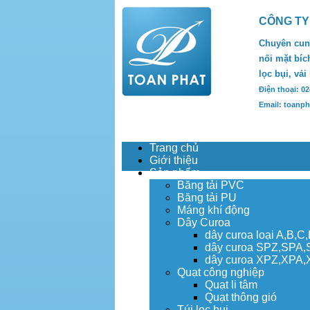
CÔNG TY
Chuyên cung
nối mặt bích
lọc bụi, vải
Điện thoại: 0
Email: toanp
Trang chủ
Giới thiệu
Sản phẩm
Băng tải PVC
Băng tải PU
Máng khí động
Dây Curoa
dây curoa loại A,B,C
dây curoa SPZ,SPA
dây curoa XPZ,XPA
Quạt công nghiệp
Quạt li tâm
Quạt thông gió
Túi lọc bụi