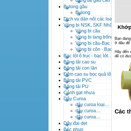
băng tải gầu cao su
Bulong gầu
Bulong
Dịch vụ dán nối các loại
băng tải
Vòng bi NSK, SKF Nhật
Khớp
Vòng bi cầu
Vòng bi tang trống tự
Bạn đang
lựa
Vòng bi cầu-Bạc đạn
ở đâu để 
cầu
Vòng bi côn - Bạc
Hãy đến 
đạn côn
Bạc lót ổ trục - bạc lót
để có đượ
nhông
Băng tải cao su
Băng tải con lăn
Đệm cao su bọc quả lô
băng tải
Băng tải PVC
Băng tải PU
Cánh gạt nhựa
Dây Curoa
dây curoa loại
A,B,C,D,E
dây curoa
Các t
SPZ,SPA,SPB,SPC
dây curoa
XPZ,XPA,XPB,XPC
Dây đai dẹt
Béc phun