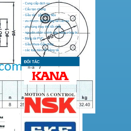
- Cung cấp dịch vụ
- Cấu tạo chung
- Gầu tải - gầu múc liệu
- ưu nhược điểm băng tải cao su
- phụ tùng thay thế tốt nhất
- nguyên nhân chính gây hỏng vòng bi
- Băng tải PVC
- Gầu nhưa-Gầu thép
- các loại dán nối băng tải
ĐỐI TÁC