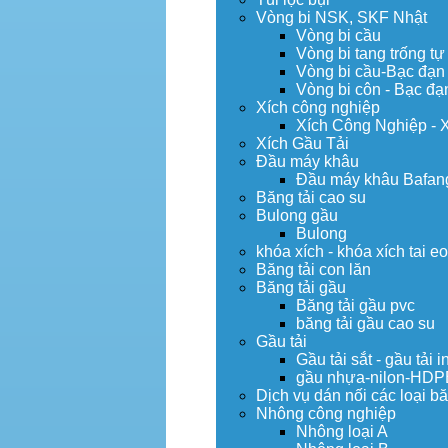
Vòng bi NSK, SKF Nhật
Vòng bi cầu
Vòng bi tang trống tự
Vòng bi cầu-Bạc đạn
Vòng bi côn - Bạc đạ
Xích công nghiệp
Xích Công Nghiệp - 
Xích Gầu Tải
Đầu máy khâu
Đầu máy khâu Bafan
Băng tải cao su
Bulong gầu
Bulong
khóa xích - khóa xích tai e
Băng tải con lăn
Băng tải gầu
Băng tải gầu pvc
băng tải gầu cao su
Gầu tải
Gầu tải sắt - gầu tải i
gầu nhựa-nilon-HDP
Dịch vụ dán nối các loại bă
Nhông công nghiệp
Nhông loại A