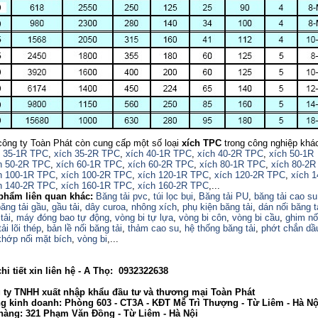
công ty Toàn Phát còn cung cấp một số loại
xích TPC
trong công nghiệp khá
h 35-1R TPC
,
xích 35-2R TPC
,
xích 40-1R TPC
,
xích 40-2R TPC
,
xích 50-1R
h 50-2R TPC
,
xích 60-1R TPC
,
xích 60-2R TPC
,
xích 80-1R TPC
,
xích 80-2R
h 100-1R TPC
,
xích 100-2R TPC
,
xích 120-1R TPC
,
xích 120-2R TPC
,
xích 
h 140-2R TPC
,
xích 160-1R TPC
,
xích 160-2R TPC
,...
phẩm liên quan khác:
Băng tải pvc
,
túi lọc bụi
,
Băng tải PU
,
băng tải cao su
ăng tải gầu
,
gầu tải
,
dây curoa
,
nhông xích
,
phụ kiện băng tải
,
dán nối băng t
tải
,
máy đóng bao tự động
,
vòng bi tự lựa
,
vòng bi côn
,
vòng bi cầu
,
ghim nố
ải lõi thép
,
bản lề nối băng tải
,
thảm cao su
,
hệ thống băng tải
,
phớt chắn dầ
khớp nối mặt bích
,
vòng bi
,...
tiết xin liên hệ - A Thọ: 0932322638
 TNHH xuất nhập khẩu đầu tư và thương mại Toàn Phát
nh doanh: Phòng 603 - CT3A - KĐT Mễ Trì Thượng - Từ Liêm - Hà Nộ
g: 321 Phạm Văn Đồng - Từ Liêm - Hà Nội