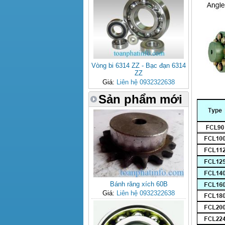
Vòng bi 6314 ZZ - Bạc đạn 6314
ZZ
Giá:
Liên hệ 0932322638
Sản phẩm mới
Bánh răng xích 60B
Giá:
Liên hệ 0932322638