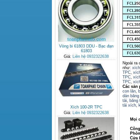
Vòng bi 61803 DDU - Bạc đạn
61803
Giá:
Liên hệ 0932322638
Ngoài ra 
như:
xíc
TPC
,
xíc
TPC
,
xíc
TPC
,
xíc
Các sản 
con lăn
,
b
dán băng 
tải
,
băng t
tải xích
,
Xích 100-2R TPC
Giá:
Liên hệ 0932322638
Mọi chi 
Công ty
Phòng ki
Cửa hàn