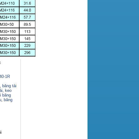
c
140-1R
,
băng tải
ải
,
keo
i băng
u
,
băng
i