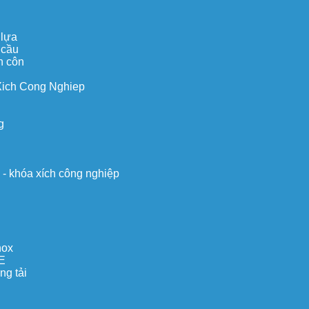
 lựa
 cầu
n côn
Xich Cong Nghiep
g
o - khóa xích công nghiệp
nox
E
ng tải