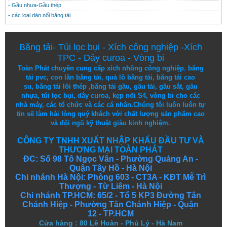
- Gầu nhưa-Gầu thép
- các loại dán nối băng tải
Băng tải
-
Túi lọc bụi
-
Xích công nghiệp
-
Xích
TPC
-
Dây curoa
-
Vòng bi
Toàn Phát chuyên cung cấp
xích nhông công nghiệp
,
băng
tải pvc
,
con lăn băng tải
,
quả lô băng tải
,
băng tải cao
su
,
băng tải lõi thép
,
băng tải gầu
,
gầu tải
,
gầu sắt
,
gầu
nhựa
,
túi lọc bụi
, dây curoa,
kẹp nối S4
,
vòng bi
cho các
nhà máy, các tổ chức và các cá nhân.
Chúng tôi
luôn luôn
tự
tin
sẽ
làm
hài lòng
quý khách
với
chất lượng
sản
phẩm
cao
và
đội ngũ
kỹ thuật
giàu kinh nghiệm.
CÔNG TY TNHH XUẤT NHẬP KHẨU ĐẦU TƯ VÀ
THƯƠNG MẠI TOÀN PHÁT
ĐC: Số 98 Tô Ngọc Vân - Phường Quảng An -
Quận Tây Hồ - Hà Nội
Chi nhánh Hà Nội: Phòng 603 - CT3A - KĐT Mễ Trì
Thượng - Từ Liêm - Hà Nội
Chi nhánh TP.HCM: 65/2 - Tổ 5 KP3 Đường Tân
Chánh Hiệp - Phường Tân Chánh Hiệp - Quận
12 - TP.HCM
Cửa hàng
:
80 Lê Hoàn - Phủ Lý - Hà Nam