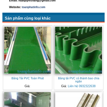
Email: huaquyetthang@gmail.com
Website:
toanphatinfo.com
Sản phẩm cùng loại khác
Băng Tải PVC Toàn Phát
Băng tải PVC có thành bao chia
ngăn
Giá:
Giá:
Liên hệ 0932322638