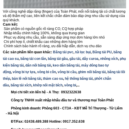
Với công nghệ dập răng (finger) của Toàn Phát, mối nối băng tải có chất lượng
và độ thẩm mỹ cao, liên kết chắc chắn đảm bảo đáp ứng nhu cầu sử dụng của
quý khách.
Cam kết:
Sản phẩm có nguồn gốc rõ ràng CO, CQ hợp pháp
Nhập khẩu chính hãng 100%, không qua trung gian
Phục vụ đúng nhu cầu, sẵn sàng đáp ứng mọi đơn hàng lớn nhỏ
Chi phí hợp lí, chiết khấu cao những đơn hàng lớn
Chính sách bảo hành rõ ràng, ưu đãi hấp dẫn, dịch vụ chu đáo
Các sản phẩm liên quan khác:
Băng tải pvc
,
túi lọc bụi
,
Băng tải PU
,
băng
tải cao su
,
băng tải con lăn
,
băng tải gầu
,
gầu tải
,
dây curoa
,
nhông xích
,
phụ
kiện băng tải
,
dán nối băng tải
,
keo dán băng tải
,
máy đóng bao tự
động
,
vòng bi tự lựa
,
vòng bi côn
,
vòng bi cầu
,
ghim nối băng tải
,
băng tải lõi
thép
,
bản lề nối băng tải
,
thảm cao su
,
hệ thống băng tải
,
phớt chắn
dầu
,
băng tải xích
,
khớp nối mặt bích
,
vòng bi
,...
Mọi chi tiết xin liên hệ - A Thọ: 0932322638
Công ty TNHH xuất nhập khẩu đầu tư và thương mại Toàn Phát
Phòng kinh doanh: Phòng 603 - CT3A - KĐT Mễ Trì Thượng - Từ Liêm
- Hà Nội
ĐT/Fax: 02438.489.388 Hotline: 0917.352.638