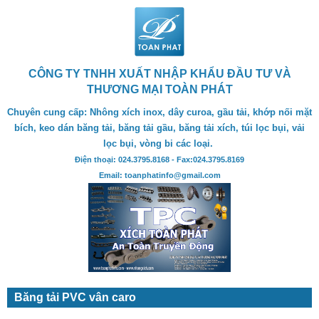
CÔNG TY TNHH XUẤT NHẬP KHẨU ĐẦU TƯ VÀ
THƯƠNG MẠI TOÀN PHÁT
Chuyên cung cấp: Nhông xích inox, dây curoa, gầu tải, khớp nối mặt
bích, keo dán băng tải, băng tải gầu, băng tải xích, túi lọc bụi, vải
lọc bụi, vòng bi các loại.
Điện thoại: 024.3795.8168 - Fax:024.3795.8169
Email: toanphatinfo@gmail.com
Băng tải PVC vân caro