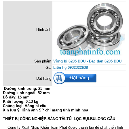
Hình ảnh
Sản phẩm
Vòng bi 6205 DDU - Bạc đạn 6205 DDU
Giá
Liên hệ 0932322638
Đặt hàng
Đường kính trong: 25 mm
Đường kính ngoài: 52 mm
Độ dày: 15 mm
Khối lượng: 0.13 kg
Chủng loại: Vòng bi cầu
Xin lưu ý: Hình ảnh SP chỉ mang tính minh họa
THIẾT BỊ CÔNG NGHIỆP-BĂNG TẢI-TÚI LỌC BỤI-BULONG GẦU
Công ty Xuất Nhập Khẩu Toàn Phát được thành lập để phát triển lĩnh