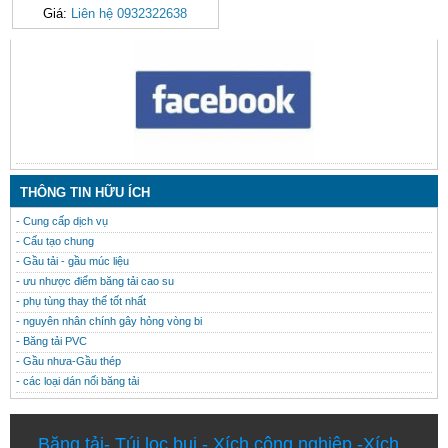
Giá:
Liên hệ 0932322638
CONTACT
THÔNG TIN HỮU ÍCH
- Cung cấp dịch vụ
- Cấu tạo chung
- Gầu tải - gầu múc liệu
- ưu nhược điểm băng tải cao su
- phụ tùng thay thế tốt nhất
- nguyên nhân chính gây hỏng vòng bi
- Băng tải PVC
- Gầu nhưa-Gầu thép
- các loại dán nối băng tải
Băng tải
-
Túi lọc bụi
-
Xích công nghiệp
-
Xích