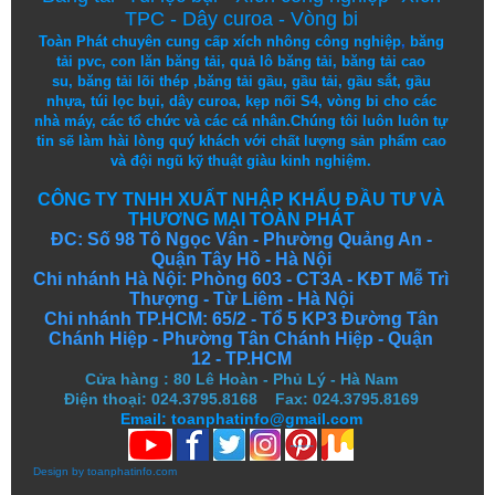
TPC
-
Dây curoa
-
Vòng bi
Toàn Phát chuyên cung cấp
xích nhông công nghiệp
,
băng
tải pvc
,
con lăn băng tải
,
quả lô băng tải
,
băng tải cao
su
,
băng tải lõi thép
,
băng tải gầu
,
gầu tải
,
gầu sắt
,
gầu
nhựa
,
túi lọc bụi
, dây curoa,
kẹp nối S4
,
vòng bi
cho các
nhà máy, các tổ chức và các cá nhân.
Chúng tôi
luôn luôn
tự
tin
sẽ
làm
hài lòng
quý khách
với
chất lượng
sản
phẩm
cao
và
đội ngũ
kỹ thuật
giàu kinh nghiệm.
CÔNG TY TNHH XUẤT NHẬP KHẨU ĐẦU TƯ VÀ
THƯƠNG MẠI TOÀN PHÁT
ĐC: Số 98 Tô Ngọc Vân - Phường Quảng An -
Quận Tây Hồ - Hà Nội
Chi nhánh Hà Nội: Phòng 603 - CT3A - KĐT Mễ Trì
Thượng - Từ Liêm - Hà Nội
Chi nhánh TP.HCM: 65/2 - Tổ 5 KP3 Đường Tân
Chánh Hiệp - Phường Tân Chánh Hiệp - Quận
12 - TP.HCM
Cửa hàng
:
80 Lê Hoàn - Phủ Lý - Hà Nam
Điện thoại: 024.3795.8168 Fax: 024.3795.8169
Email: toanphatinfo@gmail.com
Design by
toanphatinfo.com