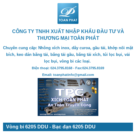
CÔNG TY TNHH XUẤT NHẬP KHẨU ĐẦU TƯ VÀ
THƯƠNG MẠI TOÀN PHÁT
Chuyên cung cấp: Nhông xích inox, dây curoa, gầu tải, khớp nối mặt
bích, keo dán băng tải, băng tải gầu, băng tải xích, túi lọc bụi, vải
lọc bụi, vòng bi các loại.
Điện thoại: 024.3795.8168 - Fax:024.3795.8169
Email: toanphatinfo@gmail.com
Vòng bi 6205 DDU - Bạc đạn 6205 DDU