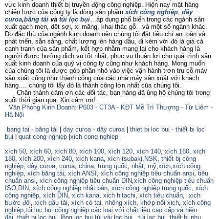
vực kinh doanh thiết bị truyền động công nghiệp. Hiện nay mặt hàng
chiến lược của công ty là dòng sản phẩm
xích công nghiệp
,
dây
curoa
,
băng tải
và
túi lọc bụi
…áp dụng phổ biến trong các ngành sản
xuất gạch men, dệt sợi, xi măng, khai thác gỗ…và một số ngành khác.
Do đặc thù của ngành kinh doanh nên chúng tôi đặt tiêu chí an toàn và
phát triển, sẵn sàng, chất lượng lên hàng đâu, đi kèm với đó là giá cả
cạnh tranh của sản phẩm, kết hợp nhằm mang lại cho khách hàng là
người được hưởng dịch vụ tốt nhất, phục vụ thuận lợi cho quá trình sản
xuất kinh doanh của quý vị công ty cũng như khách hàng. Mong muốn
của chúng tôi là được góp phần nhỏ vào việc vận hành trơn tru cỗ máy
sản xuất cũng như thành công của các nhà máy sản xuất với khách
hàng…. chúng tôi lấy đó là thành công lớn nhất của chúng tôi.
Chân thành cảm ơn các đối tác, bạn hàng đã ủng hộ chúng tôi trong
suốt thời gian qua. Xin cảm ơn!
Văn Phòng Kinh Doanh: P603 - CT3A - KĐT Mễ Trì Thượng - Từ Liêm -
Hà Nội
bang tai - băng tải
|
day curoa - dây curoa
|
thiet bi loc bui - thiết bị lọc
bụi
|
quat cong nghiep
|
xich cong nghiep
xích 50
,
xích 60
,
xích 80
,
xích 100
,
xích 120
,
xích 140
,
xích 160,
xích
180
,
xích 200
,
xích 240
,
xích kana
,
xích tsubaki
,
NSK
,
thiết bị công
nghiệp
,
dây curoa
,
curoa
,
china
,
trung quốc
,
nhật
,
mỹ
,
xích
,
xích công
nghiệp
,
xích băng tải
,
xích ANSI
,
xích công nghiệp tiêu chuẩn ansi
,
tiêu
chuẩn ansi
,
xích công nghiệp tiêu chuẩn DIN
,
xích công nghiệp tiêu chuẩn
ISO
,
DIN
,
xích công nghiệp nhật bản
,
xích công nghiệp trung quốc
,
xích
công nghiệp
,
xích DIN
,
xich kana,
xich hitachi
,
xích tiêu chuẩn
,
xich
bước đôi
,
xich gầu tải
,
xích có tai
,
nhông xích
,
khớp nối xich
,
xích công
nghiệp
,
túi lọc bụi công nghiệp các loại với chất liệu cao cấp và hiện
đaị
,
thiết bị lọc bụi
,
lồng lọc bụi
,
túi vải lọc bụi
,
túi lọc bụi
,
thiết bị phụ