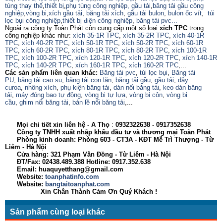
tùng thay thế
,
thiết bị
,
phụ tùng công nghiệp,
gầu tải
,
băng tải gầu công
nghiệp
,
vòng bi
,
xích gầu tải
,
băng tải xích
,
gầu tải bulon
,
bulon ốc vít
,
túi
lọc bụi công nghiệp
,
thiết bị điện công nghiệp
,
băng tải pvc...
Ngoài ra công ty Toàn Phát còn cung cấp một số loại
xích TPC
trong
công nghiệp khác như:
xích 35-1R TPC
,
xích 35-2R TPC
,
xích 40-1R
TPC
,
xích 40-2R TPC
,
xích 50-1R TPC
,
xích 50-2R TPC
,
xích 60-1R
TPC
,
xích 60-2R TPC
,
xích 80-1R TPC
,
xích 80-2R TPC
,
xích 100-1R
TPC
,
xích 100-2R TPC
,
xích 120-1R TPC
,
xích 120-2R TPC
,
xích 140-1R
TPC
,
xích 140-2R TPC
,
xích 160-1R TPC
,
xích 160-2R TPC
,...
Các sản phẩm liên quan khác:
Băng tải pvc
,
túi lọc bụi
,
Băng tải
PU
,
băng tải cao su
,
băng tải con lăn
,
băng tải gầu
,
gầu tải
,
dây
curoa
,
nhông xích
,
phụ kiện băng tải
,
dán nối băng tải
,
keo dán băng
tải
,
máy đóng bao tự động
,
vòng bi tự lựa
,
vòng bi côn
,
vòng bi
cầu
,
ghim nối băng tải
,
bản lề nối băng tải
,...
Mọi chi tiết xin liên hệ - A
Thọ
:
0932322638
- 0917352638
Công ty TNHH xuất nhập khẩu đầu tư và thương mại Toàn Phát
Phòng kinh doanh: Phòng 603 - CT3A - KĐT Mễ Trì Thượng - Từ
Liêm - Hà Nội
Cửa hàng: 321 Phạm Văn Đồng - Từ Liêm - Hà Nội
ĐT/Fax: 02438.489.388 Hotline: 0917.352.638
Email: huaquyetthang@gmail.com
Website:
toanphatinfo.com
Website:
bangtaitoanphat.com
Xin Chân Thành Cảm Ơn Quý Khách !
Sản phẩm cùng loại khác