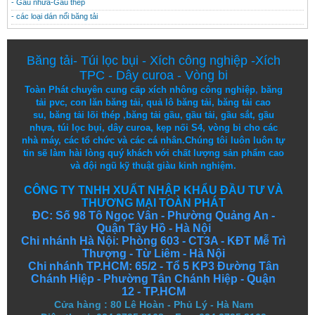
- Gầu nhưa-Gầu thép
- các loại dán nối băng tải
Băng tải
-
Túi lọc bụi
-
Xích công nghiệp
-
Xích
TPC
-
Dây curoa
-
Vòng bi
Toàn Phát chuyên cung cấp
xích nhông công nghiệp
,
băng
tải pvc
,
con lăn băng tải
,
quả lô băng tải
,
băng tải cao
su
,
băng tải lõi thép
,
băng tải gầu
,
gầu tải
,
gầu sắt
,
gầu
nhựa
,
túi lọc bụi
, dây curoa,
kẹp nối S4
,
vòng bi
cho các
nhà máy, các tổ chức và các cá nhân.
Chúng tôi
luôn luôn
tự
tin
sẽ
làm
hài lòng
quý khách
với
chất lượng
sản
phẩm
cao
và
đội ngũ
kỹ thuật
giàu kinh nghiệm.
CÔNG TY TNHH XUẤT NHẬP KHẨU ĐẦU TƯ VÀ
THƯƠNG MẠI TOÀN PHÁT
ĐC: Số 98 Tô Ngọc Vân - Phường Quảng An -
Quận Tây Hồ - Hà Nội
Chi nhánh Hà Nội: Phòng 603 - CT3A - KĐT Mễ Trì
Thượng - Từ Liêm - Hà Nội
Chi nhánh TP.HCM: 65/2 - Tổ 5 KP3 Đường Tân
Chánh Hiệp - Phường Tân Chánh Hiệp - Quận
12 - TP.HCM
Cửa hàng
:
80 Lê Hoàn - Phủ Lý - Hà Nam