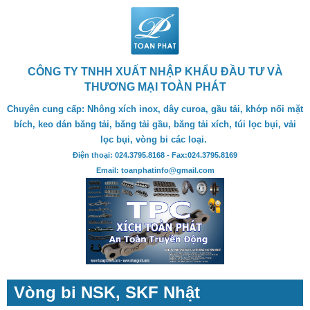
CÔNG TY TNHH XUẤT NHẬP KHẨU ĐẦU TƯ VÀ
THƯƠNG MẠI TOÀN PHÁT
Chuyên cung cấp: Nhông xích inox, dây curoa, gầu tải, khớp nối mặt
bích, keo dán băng tải, băng tải gầu, băng tải xích, túi lọc bụi, vải
lọc bụi, vòng bi các loại.
Điện thoại: 024.3795.8168 - Fax:024.3795.8169
Email: toanphatinfo@gmail.com
Vòng bi NSK, SKF Nhật