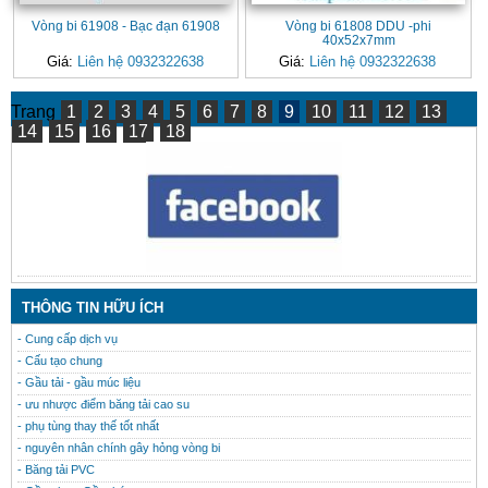
Vòng bi 61908 - Bạc đạn 61908
Vòng bi 61808 DDU -phi
40x52x7mm
Giá:
Liên hệ 0932322638
Giá:
Liên hệ 0932322638
Trang
1
2
3
4
5
6
7
8
9
10
11
12
13
14
15
16
17
18
CONTACT
THÔNG TIN HỮU ÍCH
- Cung cấp dịch vụ
- Cấu tạo chung
- Gầu tải - gầu múc liệu
- ưu nhược điểm băng tải cao su
- phụ tùng thay thế tốt nhất
- nguyên nhân chính gây hỏng vòng bi
- Băng tải PVC