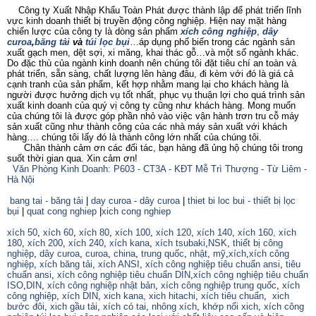
Công ty Xuất Nhập Khẩu Toàn Phát được thành lập để phát triển lĩnh
vực kinh doanh thiết bị truyền động công nghiệp. Hiện nay mặt hàng
chiến lược của công ty là dòng sản phẩm
xích công nghiệp
,
dây
curoa
,
băng tải
và
túi lọc bụi
…áp dụng phổ biến trong các ngành sản
xuất gạch men, dệt sợi, xi măng, khai thác gỗ…và một số ngành khác.
Do đặc thù của ngành kinh doanh nên chúng tôi đặt tiêu chí an toàn và
phát triển, sẵn sàng, chất lượng lên hàng đâu, đi kèm với đó là giá cả
cạnh tranh của sản phẩm, kết hợp nhằm mang lại cho khách hàng là
người được hưởng dịch vụ tốt nhất, phục vụ thuận lợi cho quá trình sản
xuất kinh doanh của quý vị công ty cũng như khách hàng. Mong muốn
của chúng tôi là được góp phần nhỏ vào việc vận hành trơn tru cỗ máy
sản xuất cũng như thành công của các nhà máy sản xuất với khách
hàng…. chúng tôi lấy đó là thành công lớn nhất của chúng tôi.
Chân thành cảm ơn các đối tác, bạn hàng đã ủng hộ chúng tôi trong
suốt thời gian qua. Xin cảm ơn!
Văn Phòng Kinh Doanh: P603 - CT3A - KĐT Mễ Trì Thượng - Từ Liêm -
Hà Nội
bang tai - băng tải
|
day curoa - dây curoa
|
thiet bi loc bui - thiết bị lọc
bụi
|
quat cong nghiep
|
xich cong nghiep
xích 50
,
xích 60
,
xích 80
,
xích 100
,
xích 120
,
xích 140
,
xích 160,
xích
180
,
xích 200
,
xích 240
,
xích kana
,
xích tsubaki
,
NSK
,
thiết bị công
nghiệp
,
dây curoa
,
curoa
,
china
,
trung quốc
,
nhật
,
mỹ
,
xích
,
xích công
nghiệp
,
xích băng tải
,
xích ANSI
,
xích công nghiệp tiêu chuẩn ansi
,
tiêu
chuẩn ansi
,
xích công nghiệp tiêu chuẩn DIN
,
xích công nghiệp tiêu chuẩn
ISO
,
DIN
,
xích công nghiệp nhật bản
,
xích công nghiệp trung quốc
,
xích
công nghiệp
,
xích DIN
,
xich kana,
xich hitachi
,
xích tiêu chuẩn
,
xich
bước đôi
,
xich gầu tải
,
xích có tai
,
nhông xích
,
khớp nối xich
,
xích công