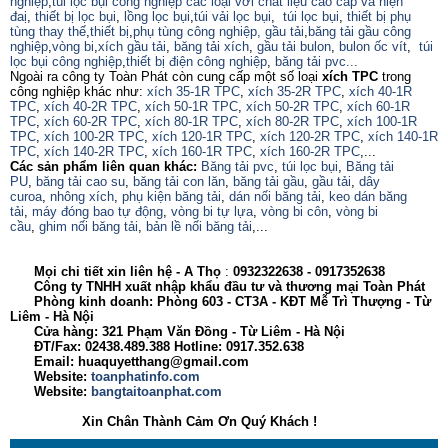
nghiệp
,
túi lọc bụi công nghiệp các loại với chất liệu cao cấp và hiện
đaị
,
thiết bị lọc bụi
,
lồng lọc bụi
,
túi vải lọc bụi
,
túi lọc bụi
,
thiết bị phụ
tùng thay thế
,
thiết bị
,
phụ tùng công nghiệp,
gầu tải
,
băng tải gầu công
nghiệp
,
vòng bi
,
xích gầu tải
,
băng tải xích
,
gầu tải bulon
,
bulon ốc vít
,
túi
lọc bụi công nghiệp
,
thiết bị điện công nghiệp
,
băng tải pvc...
Ngoài ra công ty Toàn Phát còn cung cấp một số loại
xích TPC
trong
công nghiệp khác như:
xích 35-1R TPC
,
xích 35-2R TPC
,
xích 40-1R
TPC
,
xích 40-2R TPC
,
xích 50-1R TPC
,
xích 50-2R TPC
,
xích 60-1R
TPC
,
xích 60-2R TPC
,
xích 80-1R TPC
,
xích 80-2R TPC
,
xích 100-1R
TPC
,
xích 100-2R TPC
,
xích 120-1R TPC
,
xích 120-2R TPC
,
xích 140-1R
TPC
,
xích 140-2R TPC
,
xích 160-1R TPC
,
xích 160-2R TPC
,...
Các sản phẩm liên quan khác:
Băng tải pvc
,
túi lọc bụi
,
Băng tải
PU
,
băng tải cao su
,
băng tải con lăn
,
băng tải gầu
,
gầu tải
,
dây
curoa
,
nhông xích
,
phụ kiện băng tải
,
dán nối băng tải
,
keo dán băng
tải
,
máy đóng bao tự động
,
vòng bi tự lựa
,
vòng bi côn
,
vòng bi
cầu
,
ghim nối băng tải
,
bản lề nối băng tải
,...
Mọi chi tiết xin liên hệ - A
Thọ
:
0932322638
- 0917352638
Công ty TNHH xuất nhập khẩu đầu tư và thương mại Toàn Phát
Phòng kinh doanh: Phòng 603 - CT3A - KĐT Mễ Trì Thượng - Từ
Liêm - Hà Nội
Cửa hàng: 321 Phạm Văn Đồng - Từ Liêm - Hà Nội
ĐT/Fax: 02438.489.388 Hotline: 0917.352.638
Email: huaquyetthang@gmail.com
Website:
toanphatinfo.com
Website:
bangtaitoanphat.com
Xin Chân Thành Cảm Ơn Quý Khách !