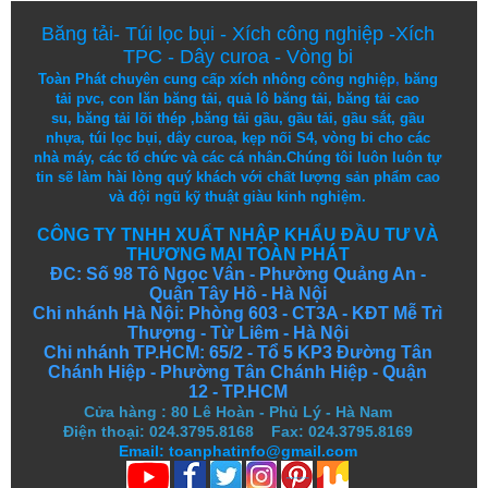
Băng tải
-
Túi lọc bụi
-
Xích công nghiệp
-
Xích
TPC
-
Dây curoa
-
Vòng bi
Toàn Phát chuyên cung cấp
xích nhông công nghiệp
,
băng
tải pvc
,
con lăn băng tải
,
quả lô băng tải
,
băng tải cao
su
,
băng tải lõi thép
,
băng tải gầu
,
gầu tải
,
gầu sắt
,
gầu
nhựa
,
túi lọc bụi
, dây curoa,
kẹp nối S4
,
vòng bi
cho các
nhà máy, các tổ chức và các cá nhân.
Chúng tôi
luôn luôn
tự
tin
sẽ
làm
hài lòng
quý khách
với
chất lượng
sản
phẩm
cao
và
đội ngũ
kỹ thuật
giàu kinh nghiệm.
CÔNG TY TNHH XUẤT NHẬP KHẨU ĐẦU TƯ VÀ
THƯƠNG MẠI TOÀN PHÁT
ĐC: Số 98 Tô Ngọc Vân - Phường Quảng An -
Quận Tây Hồ - Hà Nội
Chi nhánh Hà Nội: Phòng 603 - CT3A - KĐT Mễ Trì
Thượng - Từ Liêm - Hà Nội
Chi nhánh TP.HCM: 65/2 - Tổ 5 KP3 Đường Tân
Chánh Hiệp - Phường Tân Chánh Hiệp - Quận
12 - TP.HCM
Cửa hàng
:
80 Lê Hoàn - Phủ Lý - Hà Nam
Điện thoại: 024.3795.8168 Fax: 024.3795.8169
Email: toanphatinfo@gmail.com