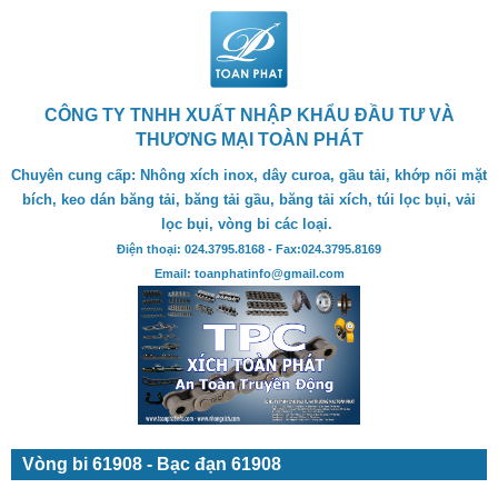
CÔNG TY TNHH XUẤT NHẬP KHẨU ĐẦU TƯ VÀ
THƯƠNG MẠI TOÀN PHÁT
Chuyên cung cấp: Nhông xích inox, dây curoa, gầu tải, khớp nối mặt
bích, keo dán băng tải, băng tải gầu, băng tải xích, túi lọc bụi, vải
lọc bụi, vòng bi các loại.
Điện thoại: 024.3795.8168 - Fax:024.3795.8169
Email: toanphatinfo@gmail.com
Vòng bi 61908 - Bạc đạn 61908