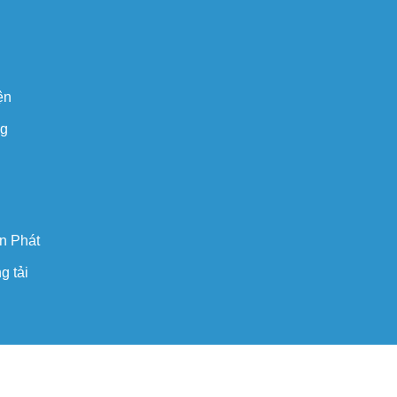
ện
ng
n Phát
g tải