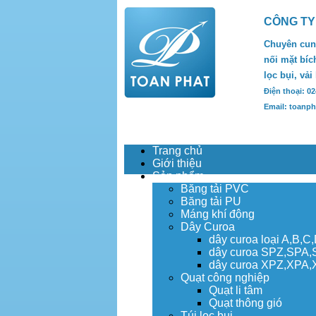
CÔNG TY
Chuyên cung
nối mặt bích
lọc bụi, vải
Điện thoại: 0
Email: toanp
Trang chủ
Giới thiệu
Sản phẩm
Băng tải PVC
Băng tải PU
Máng khí động
Dây Curoa
dây curoa loại A,B,C
dây curoa SPZ,SPA
dây curoa XPZ,XPA
Quạt công nghiệp
Quạt li tâm
Quạt thông gió
Túi lọc bụi