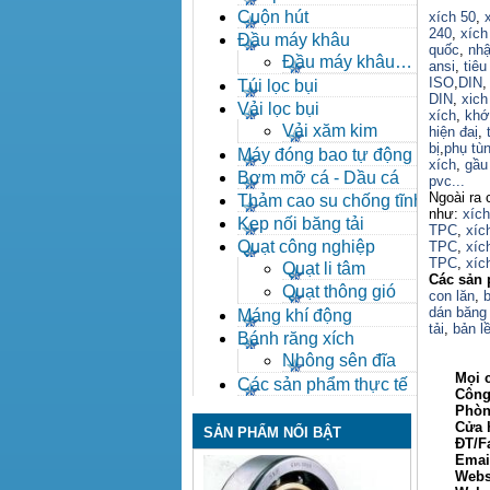
Cuộn hút
xích 50
,
240
,
xích
Đầu máy khâu
quốc
,
nhậ
Đầu máy khâu
ansi
,
tiêu
Bafang
ISO
,
DIN
Túi lọc bụi
DIN
,
xich
Vải lọc bụi
xích
,
khớ
Vải xăm kim
hiện đaị
,
bị
,
phụ tù
Máy đóng bao tự động
xích
,
gầu 
Bơm mỡ cá - Dầu cá
pvc...
Ngoài ra 
Thảm cao su chống tĩnh
như:
xíc
điện
Kẹp nối băng tải
TPC
,
xíc
Quạt công nghiệp
TPC
,
xíc
TPC
,
xíc
Quạt li tâm
Các sản 
Quạt thông gió
con lăn
,
b
dán băng 
Máng khí động
tải
,
bản lề
Bánh răng xích
Nhông sên đĩa
Mọi ch
Các sản phẩm thực tế
Công ty
Phòng ki
Cửa hàn
SẢN PHẨM NỔI BẬT
ĐT/Fax: 
Email: 
Webs