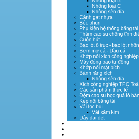
Nhông loại B
Nhông loại C
Nhông sên đĩa
Cánh gạt nhựa
Béc phun
Phụ kiện hệ thống băng tải
Thảm cao su chống tĩnh đi
Cuộn hút
Bạc lót ổ trục - bạc lót nhô
Bơm mỡ cá - Dầu cá
Khớp nối xích công nghiệp
Máy đóng bao tự động
Khớp nối mặt bích
Bánh răng xích
Nhông sên đĩa
Xích công nghiệp TPC Toà
Các sản phẩm thực tế
Đệm cao su bọc quả lô băn
Kẹp nối băng tải
Vải lọc bụi
Vải xăm kim
Dây đai dẹt
Dịch vụ
Tuyển dụng
Tin tức