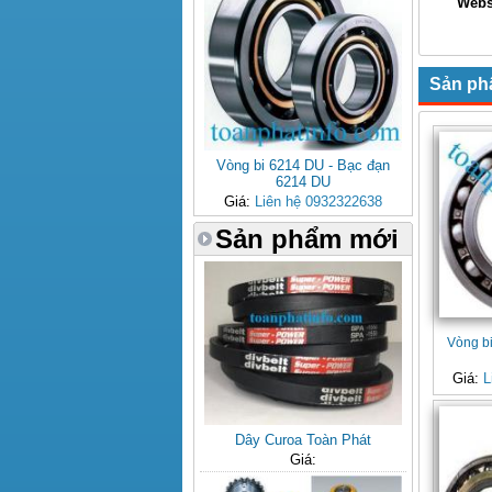
Websi
Xin Ch
Sản ph
Vòng bi 6214 DU - Bạc đạn
6214 DU
Giá:
Liên hệ 0932322638
Sản phẩm mới
Vòng b
Giá:
L
Dây Curoa Toàn Phát
Giá: