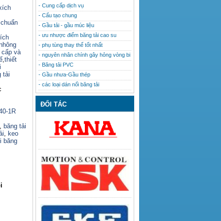
- Cung cấp dịch vụ
xích
- Cấu tạo chung
 chuẩn
- Gầu tải - gầu múc liệu
- ưu nhược điểm băng tải cao su
ích
nhông
- phụ tùng thay thế tốt nhất
o cấp và
- nguyên nhân chính gây hỏng vòng bi
ế
,
thiết
- Băng tải PVC
i
 tải
- Gầu nhưa-Gầu thép
- các loại dán nối băng tải
c
ĐỐI TÁC
140-1R
,
băng tải
ải
,
keo
i băng
i