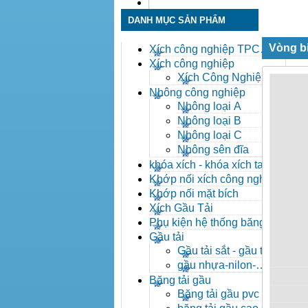
Liên hệ
DANH MỤC SẢN PHẨM
Vòng b
Xích công nghiệp TPC
Toàn Phát
Xích công nghiệp
Xích Công Nghiệp -
Xich Cong Nghiep
Nhông công nghiệp
Nhông loại A
Nhông loại B
Nhông loại C
Nhông sên đĩa
khóa xích - khóa xích tai eo
- khóa xích công nghiệp
Khớp nối xích công nghiệp
Khớp nối mặt bích
Xích Gầu Tải
Phụ kiện hệ thống băng tải
Gầu tải
Gầu tải sắt - gầu tải
inox
gầu nhựa-nilon-
HDPE
Băng tải gầu
Băng tải gầu pvc