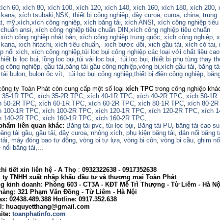
xích 60
,
xích 80
,
xích 100
,
xích 120
,
xích 140
,
xích 160,
xích 180
,
xích 200
,
 kana
,
xích tsubaki
,
NSK
,
thiết bị công nghiệp
,
dây curoa
,
curoa
,
china
,
trung
t
,
mỹ
,
xích
,
xích công nghiệp
,
xích băng tải
,
xích ANSI
,
xích công nghiệp tiêu
 chuẩn ansi
,
xích công nghiệp tiêu chuẩn DIN
,
xích công nghiệp tiêu chuẩn
,
xích công nghiệp nhật bản
,
xích công nghiệp trung quốc
,
xích công nghiệp
,
x
 kana,
xich hitachi
,
xích tiêu chuẩn
,
xich bước đôi
,
xich gầu tải
,
xích có tai
,
p nối xich
,
xích công nghiệp
,
túi lọc bụi công nghiệp các loại với chất liệu ca
thiết bị lọc bụi
,
lồng lọc bụi
,
túi vải lọc bụi
,
túi lọc bụi
,
thiết bị phụ tùng thay th
ng công nghiệp,
gầu tải
,
băng tải gầu công nghiệp
,
vòng bi
,
xích gầu tải
,
băng tả
tải bulon
,
bulon ốc vít
,
túi lọc bụi công nghiệp
,
thiết bị điện công nghiệp
,
băng
công ty Toàn Phát còn cung cấp một số loại
xích TPC
trong công nghiệp khá
h 35-1R TPC
,
xích 35-2R TPC
,
xích 40-1R TPC
,
xích 40-2R TPC
,
xích 50-1R
h 50-2R TPC
,
xích 60-1R TPC
,
xích 60-2R TPC
,
xích 80-1R TPC
,
xích 80-2R
h 100-1R TPC
,
xích 100-2R TPC
,
xích 120-1R TPC
,
xích 120-2R TPC
,
xích 
h 140-2R TPC
,
xích 160-1R TPC
,
xích 160-2R TPC
,...
phẩm liên quan khác:
Băng tải pvc
,
túi lọc bụi
,
Băng tải PU
,
băng tải cao su
ăng tải gầu
,
gầu tải
,
dây curoa
,
nhông xích
,
phụ kiện băng tải
,
dán nối băng t
tải
,
máy đóng bao tự động
,
vòng bi tự lựa
,
vòng bi côn
,
vòng bi cầu
,
ghim nố
 nối băng tải
,...
i tiết xin liên hệ - A
Thọ
:
0932322638
- 0917352638
 TNHH xuất nhập khẩu đầu tư và thương mại Toàn Phát
nh doanh: Phòng 603 - CT3A - KĐT Mễ Trì Thượng - Từ Liêm - Hà Nộ
g: 321 Phạm Văn Đồng - Từ Liêm - Hà Nội
02438.489.388 Hotline: 0917.352.638
huaquyetthang@gmail.com
ite:
toanphatinfo.com