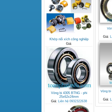
Vòn
Giá:
L
Khớp nối xích công nghiệp
Giá:
Vòng bi
Vòng bi 4305 BTNG - phi
25x62x24mm
Giá:
L
Giá:
Liên hệ 0932322638