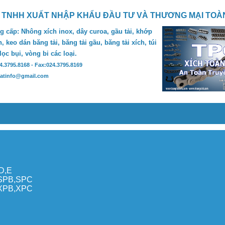
 TNHH XUẤT NHẬP KHẨU ĐẦU TƯ VÀ THƯƠNG MẠI TOÀ
 cấp: Nhông xích inox, dây curoa, gầu tải, khớp
, keo dán băng tải, băng tải gầu, băng tải xích, túi
 lọc bụi, vòng bi các loại.
24.3795.8168 - Fax:024.3795.8169
hatinfo@gmail.com
,D,E
,SPB,SPC
,XPB,XPC