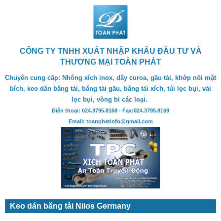
CÔNG TY TNHH XUẤT NHẬP KHẨU ĐẦU TƯ VÀ
THƯƠNG MẠI TOÀN PHÁT
Chuyên cung cấp: Nhông xích inox, dây curoa, gầu tải, khớp nối mặt
bích, keo dán băng tải, băng tải gầu, băng tải xích, túi lọc bụi, vải
lọc bụi, vòng bi các loại.
Điện thoại: 024.3795.8168 - Fax:024.3795.8169
Email: toanphatinfo@gmail.com
Keo dán băng tải Nilos Germany