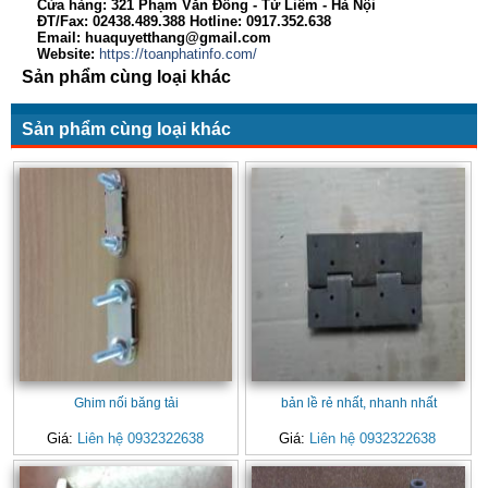
Cửa hàng: 321 Phạm Văn Đồng - Từ Liêm - Hà Nội
ĐT/Fax: 02438.489.388 Hotline: 0917.352.638
Email: huaquyetthang@gmail.com
Website:
https://toanphatinfo.com/
Sản phẩm cùng loại khác
Sản phẩm cùng loại khác
Ghim nối băng tải
bản lề rẻ nhất, nhanh nhất
Giá:
Liên hệ 0932322638
Giá:
Liên hệ 0932322638