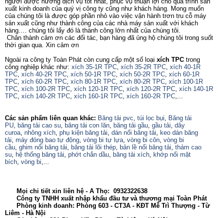
người được hưởng dịch vụ tốt nhất, phục vụ thuận lợi cho quá trình sản
xuất kinh doanh của quý vị công ty cũng như khách hàng. Mong muốn
của chúng tôi là được góp phần nhỏ vào việc vận hành trơn tru cỗ máy
sản xuất cũng như thành công của các nhà máy sản xuất với khách
hàng…. chúng tôi lấy đó là thành công lớn nhất của chúng tôi.
Chân thành cảm ơn các đối tác, bạn hàng đã ủng hộ chúng tôi trong suốt
thời gian qua. Xin cảm ơn
Ngoài ra công ty Toàn Phát còn cung cấp một số loại
xích TPC
trong
công nghiệp khác như:
xích 35-1R TPC
,
xích 35-2R TPC
,
xích 40-1R
TPC
,
xích 40-2R TPC
,
xích 50-1R TPC
,
xích 50-2R TPC
,
xích 60-1R
TPC
,
xích 60-2R TPC
,
xích 80-1R TPC
,
xích 80-2R TPC
,
xích 100-1R
TPC
,
xích 100-2R TPC
,
xích 120-1R TPC
,
xích 120-2R TPC
,
xích 140-1R
TPC
,
xích 140-2R TPC
,
xích 160-1R TPC
,
xích 160-2R TPC
,...
Các sản phẩm liên quan khác:
Băng tải pvc
,
túi lọc bụi
,
Băng tải
PU
,
băng tải cao su
,
băng tải con lăn
,
băng tải gầu
,
gầu tải
,
dây
curoa
,
nhông xích
,
phụ kiện băng tải
,
dán nối băng tải
,
keo dán băng
tải
,
máy đóng bao tự động
,
vòng bi tự lựa
,
vòng bi côn
,
vòng bi
cầu
,
ghim nối băng tải
,
băng tải lõi thép
,
bản lề nối băng tải
,
thảm cao
su
,
hệ thống băng tải
,
phớt chắn dầu
,
băng tải xích
,
khớp nối mặt
bích
,
vòng bi
,...
Mọi chi tiết xin liên hệ - A Thọ: 0932322638
Công ty TNHH xuất nhập khẩu đầu tư và thương mại Toàn Phát
Phòng kinh doanh: Phòng 603 - CT3A - KĐT Mễ Trì Thượng - Từ
Liêm - Hà Nội