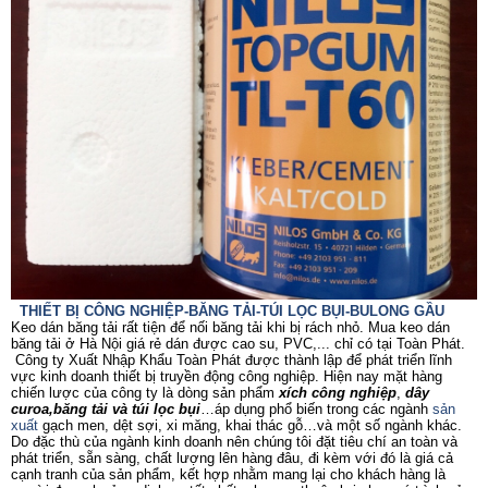
THIẾT BỊ CÔNG NGHIỆP-BĂNG TẢI-TÚI LỌC BỤI-BULONG GẦU
Keo dán băng tải rất tiện để nối băng tải khi bị rách nhỏ. Mua keo dán
băng tải ở Hà Nội giá rẻ dán được cao su, PVC,... chỉ có tại Toàn Phát.
Công ty Xuất Nhập Khẩu Toàn Phát được thành lập để phát triển lĩnh
vực kinh doanh thiết bị
truyền động công nghiệp. Hiện nay mặt hàng
chiến lược của công ty là dòng sản phẩm
xích công nghiệp
,
dây
curoa,băng tải và túi lọc bụi
…áp dụng phổ biến trong các ngành
sản
xuất
gạch men, dệt sợi, xi măng, khai thác gỗ…và một số ngành khác.
Do đặc thù của ngành kinh doanh nên chúng tôi đặt tiêu chí an toàn và
phát triển, sẵn sàng, chất lượng lên hàng đâu, đi kèm với đó là giá cả
cạnh tranh của sản phẩm, kết hợp nhằm mang lại cho khách hàng là