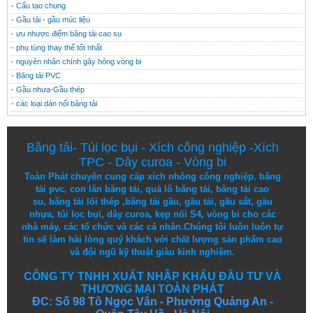
- Cấu tạo chung
- Gầu tải - gầu múc liệu
- ưu nhược điểm băng tải cao su
- phụ tùng thay thế tốt nhất
- nguyên nhân chính gây hỏng vòng bi
- Băng tải PVC
- Gầu nhưa-Gầu thép
- các loại dán nối băng tải
Băng tải
-
Túi lọc bụi
-
Xích công nghiệp
-
Xích
TPC
-
Dây curoa
-
Vòng bi
Toàn Phát chuyên cung cấp
xích nhông công nghiệp
,
băng
tải pvc
,
con lăn băng tải
,
quả lô băng tải
,
băng tải cao
su
,
băng tải lõi thép
,
băng tải gầu
,
gầu tải
,
gầu sắt
,
gầu
nhựa
,
túi lọc bụi
, dây curoa,
kẹp nối S4
,
vòng bi
cho các
nhà máy, các tổ chức và các cá nhân.
Chúng tôi
luôn luôn
tự
tin
sẽ
làm
hài lòng
quý khách
với
chất lượng
sản
phẩm
cao
và
đội ngũ
kỹ thuật
giàu kinh nghiệm.
CÔNG TY TNHH XUẤT NHẬP KHẨU ĐẦU TƯ VÀ
THƯƠNG MẠI TOÀN PHÁT
ĐC: Số 98 Tô Ngọc Vân - Phường Quảng An -