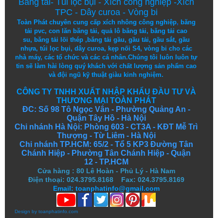
Băng tải
-
Túi lọc bụi
-
Xích công nghiệp
-
Xích
TPC
-
Dây curoa
-
Vòng bi
Toàn Phát chuyên cung cấp
xích nhông công nghiệp
,
băng
tải pvc
,
con lăn băng tải
,
quả lô băng tải
,
băng tải cao
su
,
băng tải lõi thép
,
băng tải gầu
,
gầu tải
,
gầu sắt
,
gầu
nhựa
,
túi lọc bụi
, dây curoa,
kẹp nối S4
,
vòng bi
cho các
nhà máy, các tổ chức và các cá nhân.
Chúng tôi
luôn luôn
tự
tin
sẽ
làm
hài lòng
quý khách
với
chất lượng
sản
phẩm
cao
và
đội ngũ
kỹ thuật
giàu kinh nghiệm.
CÔNG TY TNHH XUẤT NHẬP KHẨU ĐẦU TƯ VÀ
THƯƠNG MẠI TOÀN PHÁT
ĐC: Số 98 Tô Ngọc Vân - Phường Quảng An -
Quận Tây Hồ - Hà Nội
Chi nhánh Hà Nội: Phòng 603 - CT3A - KĐT Mễ Trì
Thượng - Từ Liêm - Hà Nội
Chi nhánh TP.HCM: 65/2 - Tổ 5 KP3 Đường Tân
Chánh Hiệp - Phường Tân Chánh Hiệp - Quận
12 - TP.HCM
Cửa hàng
:
80 Lê Hoàn - Phủ Lý - Hà Nam
Điện thoại: 024.3795.8168 Fax: 024.3795.8169
Email: toanphatinfo@gmail.com
Design by
toanphatinfo.com