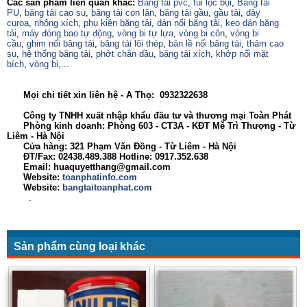
Các sản phẩm liên quan khác:
Băng tải pvc
,
túi lọc bụi
,
Băng tải
PU
,
băng tải cao su
,
băng tải con lăn
,
băng tải gầu
,
gầu tải
,
dây
curoa
,
nhông xích
,
phụ kiện băng tải
,
dán nối băng tải
,
keo dán băng
tải
,
máy đóng bao tự động
,
vòng bi tự lựa
,
vòng bi côn
,
vòng bi
cầu
,
ghim nối băng tải
,
băng tải lõi thép
,
bản lề nối băng tải
,
thảm cao
su
,
hệ thống băng tải
,
phớt chắn dầu
,
băng tải xích
,
khớp nối mặt
bích
,
vòng bi
,...
Mọi chi tiết xin liên hệ - A Thọ: 0932322638
Công ty TNHH xuất nhập khẩu đầu tư và thương mại Toàn Phát
Phòng kinh doanh: Phòng 603 - CT3A - KĐT Mễ Trì Thượng - Từ
Liêm - Hà Nội
Cửa hàng: 321 Phạm Văn Đồng - Từ Liêm - Hà Nội
ĐT/Fax: 02438.489.388 Hotline: 0917.352.638
Email: huaquyetthang@gmail.com
Website:
toanphatinfo.com
Website:
bangtaitoanphat.com
.
Sản phẩm cùng loại khác