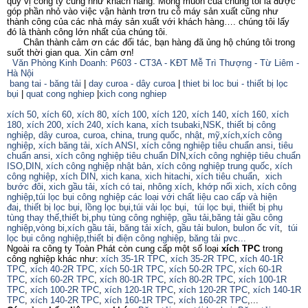
quý vị công ty cũng như khách hàng. Mong muốn của chúng tôi là được
góp phần nhỏ vào việc vận hành trơn tru cỗ máy sản xuất cũng như
thành công của các nhà máy sản xuất với khách hàng…. chúng tôi lấy
đó là thành công lớn nhất của chúng tôi.
Chân thành cảm ơn các đối tác, bạn hàng đã ủng hộ chúng tôi trong
suốt thời gian qua. Xin cảm ơn!
Văn Phòng Kinh Doanh: P603 - CT3A - KĐT Mễ Trì Thượng - Từ Liêm -
Hà Nội
bang tai - băng tải
|
day curoa - dây curoa
|
thiet bi loc bui - thiết bị lọc
bụi
|
quat cong nghiep
|
xich cong nghiep
xích 50
,
xích 60
,
xích 80
,
xích 100
,
xích 120
,
xích 140
,
xích 160,
xích
180
,
xích 200
,
xích 240
,
xích kana
,
xích tsubaki
,
NSK
,
thiết bị công
nghiệp
,
dây curoa
,
curoa
,
china
,
trung quốc
,
nhật
,
mỹ
,
xích
,
xích công
nghiệp
,
xích băng tải
,
xích ANSI
,
xích công nghiệp tiêu chuẩn ansi
,
tiêu
chuẩn ansi
,
xích công nghiệp tiêu chuẩn DIN
,
xích công nghiệp tiêu chuẩn
ISO
,
DIN
,
xích công nghiệp nhật bản
,
xích công nghiệp trung quốc
,
xích
công nghiệp
,
xích DIN
,
xich kana,
xich hitachi
,
xích tiêu chuẩn
,
xich
bước đôi
,
xich gầu tải
,
xích có tai
,
nhông xích
,
khớp nối xich
,
xích công
nghiệp
,
túi lọc bụi công nghiệp các loại với chất liệu cao cấp và hiện
đaị
,
thiết bị lọc bụi
,
lồng lọc bụi
,
túi vải lọc bụi
,
túi lọc bụi
,
thiết bị phụ
tùng thay thế
,
thiết bị
,
phụ tùng công nghiệp,
gầu tải
,
băng tải gầu công
nghiệp
,
vòng bi
,
xích gầu tải
,
băng tải xích
,
gầu tải bulon
,
bulon ốc vít
,
túi
lọc bụi công nghiệp
,
thiết bị điện công nghiệp
,
băng tải pvc...
Ngoài ra công ty Toàn Phát còn cung cấp một số loại
xích TPC
trong
công nghiệp khác như:
xích 35-1R TPC
,
xích 35-2R TPC
,
xích 40-1R
TPC
,
xích 40-2R TPC
,
xích 50-1R TPC
,
xích 50-2R TPC
,
xích 60-1R
TPC
,
xích 60-2R TPC
,
xích 80-1R TPC
,
xích 80-2R TPC
,
xích 100-1R
TPC
,
xích 100-2R TPC
,
xích 120-1R TPC
,
xích 120-2R TPC
,
xích 140-1R
TPC
,
xích 140-2R TPC
,
xích 160-1R TPC
,
xích 160-2R TPC
,...