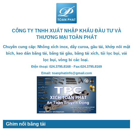
CÔNG TY TNHH XUẤT NHẬP KHẨU ĐẦU TƯ VÀ
THƯƠNG MẠI TOÀN PHÁT
Chuyên cung cấp: Nhông xích inox, dây curoa, gầu tải, khớp nối mặt
bích, keo dán băng tải, băng tải gầu, băng tải xích, túi lọc bụi, vải
lọc bụi, vòng bi các loại.
Điện thoại: 024.3795.8168 - Fax:024.3795.8169
Email: toanphatinfo@gmail.com
Ghim nối băng tải