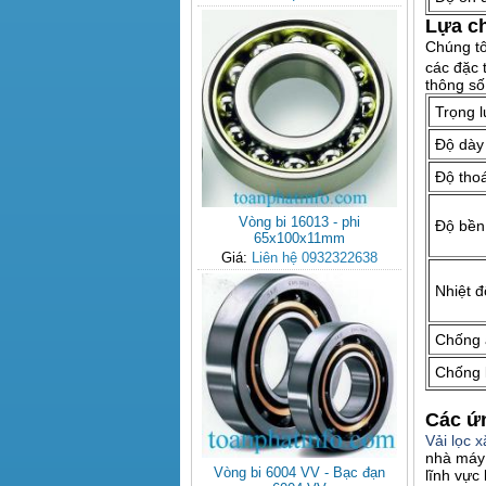
Lựa c
Chúng tô
các đặc 
thông số
Trọng 
Độ dày
Độ thoá
Vòng bi 16013 - phi
Độ bền
65x100x11mm
Giá:
Liên hệ 0932322638
Nhiệt đ
Chống 
Chống 
Các ứ
Vải lọc 
nhà máy 
Vòng bi 6004 VV - Bạc đạn
lĩnh vực