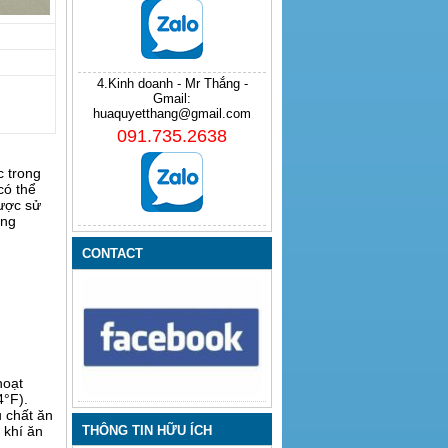
4.Kinh doanh - Mr Thắng -
Gmail:
huaquyetthang@gmail.com
091.735.2638
c trong
có thể
được sử
ông
CONTACT
hoạt
4°F).
u chất ăn
 khí ăn
THÔNG TIN HỮU ÍCH