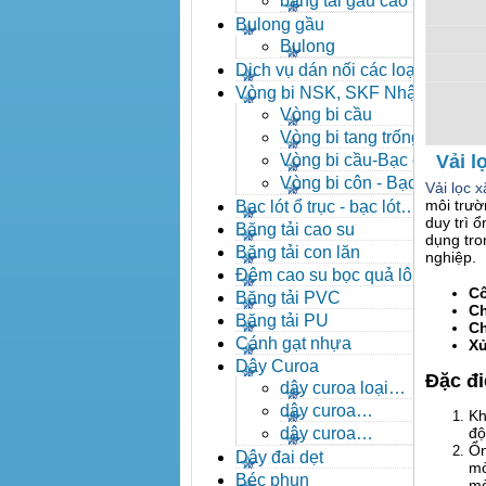
băng tải gầu cao su
Bulong gầu
Bulong
Dịch vụ dán nối các loại
băng tải
Vòng bi NSK, SKF Nhật
Vòng bi cầu
Vòng bi tang trống tự
lựa
Vòng bi cầu-Bạc đạn
Vải l
cầu
Vòng bi côn - Bạc
Vải lọc 
đạn côn
môi trườ
Bạc lót ổ trục - bạc lót
duy trì 
nhông
Băng tải cao su
dụng tro
Băng tải con lăn
nghiệp.
Đệm cao su bọc quả lô
C
băng tải
Băng tải PVC
Ch
Băng tải PU
Ch
Cánh gạt nhựa
Xử
Dây Curoa
Đặc đ
dây curoa loại
A,B,C,D,E
dây curoa
Kh
SPZ,SPA,SPB,SPC
độ
dây curoa
Ổn
XPZ,XPA,XPB,XPC
Dây đai dẹt
mò
Béc phun
mò