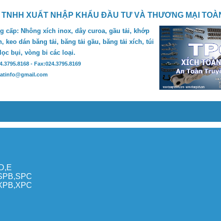
 TNHH XUẤT NHẬP KHẨU ĐẦU TƯ VÀ THƯƠNG MẠI TOÀ
 cấp: Nhông xích inox, dây curoa, gầu tải, khớp
, keo dán băng tải, băng tải gầu, băng tải xích, túi
 lọc bụi, vòng bi các loại.
24.3795.8168 - Fax:024.3795.8169
hatinfo@gmail.com
,D,E
,SPB,SPC
,XPB,XPC