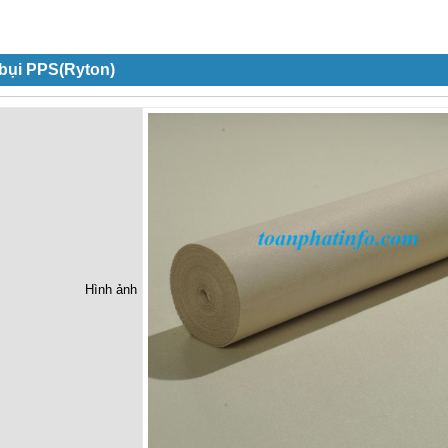
 bụi PPS(Ryton)
Hình ảnh