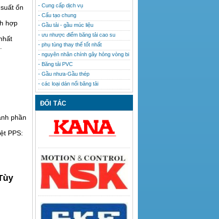
- Cung cấp dịch vụ
 suất ổn
- Cấu tạo chung
ch hợp
- Gầu tải - gầu múc liệu
- ưu nhược điểm băng tải cao su
nhất
- phụ tùng thay thế tốt nhất
.
- nguyên nhân chính gây hỏng vòng bi
- Băng tải PVC
- Gầu nhưa-Gầu thép
- các loại dán nối băng tải
ĐỐI TÁC
ành phần
dệt PPS:
(Tùy