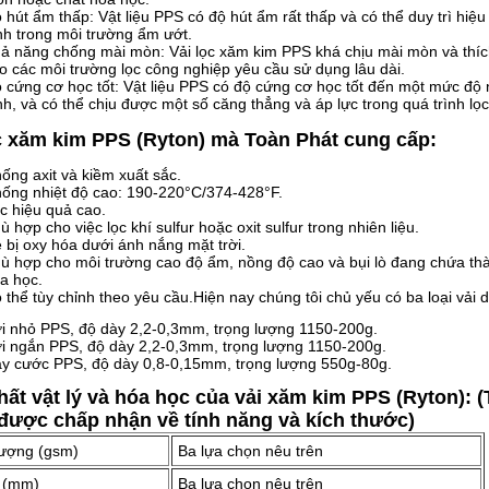
 hút ẩm thấp: Vật liệu PPS có độ hút ẩm rất thấp và có thể duy trì hiệu
nh trong môi trường ẩm ướt.
ả năng chống mài mòn: Vải lọc xăm kim PPS khá chịu mài mòn và thí
o các môi trường lọc công nghiệp yêu cầu sử dụng lâu dài.
 cứng cơ học tốt: Vật liệu PPS có độ cứng cơ học tốt đến một mức độ 
nh, và có thể chịu được một số căng thẳng và áp lực trong quá trình lọc
c xăm kim PPS (Ryton) mà Toàn Phát cung cấp:
ống axit và kiềm xuất sắc.
ống nhiệt độ cao: 190-220°C/374-428°F.
c hiệu quả cao.
ù hợp cho việc lọc khí sulfur hoặc oxit sulfur trong nhiên liệu.
 bị oxy hóa dưới ánh nắng mặt trời.
ù hợp cho môi trường cao độ ẩm, nồng độ cao và bụi lò đang chứa th
a học.
 thể tùy chỉnh theo yêu cầu.Hiện nay chúng tôi chủ yếu có ba loại vải 
i nhỏ PPS, độ dày 2,2-0,3mm, trọng lượng 1150-200g.
i ngắn PPS, độ dày 2,2-0,3mm, trọng lượng 1150-200g.
y cước PPS, độ dày 0,8-0,15mm, trọng lượng 550g-80g.
hất vật lý và hóa học của vải xăm kim PPS (Ryton): 
được chấp nhận về tính năng và kích thước)
lượng (gsm)
Ba lựa chọn nêu trên
 (mm)
Ba lựa chọn nêu trên