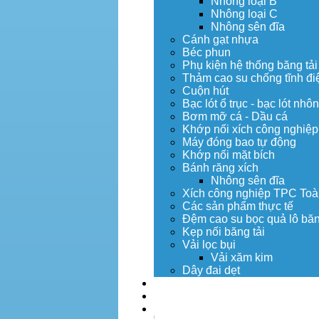
Nhông loại B
Nhông loại C
Nhông sên đĩa
Cánh gạt nhựa
Béc phun
Phụ kiện hệ thống băng tải
Thảm cao su chống tĩnh đi
Cuộn hút
Bạc lót ổ trục - bạc lót nhô
Bơm mỡ cá - Dầu cá
Khớp nối xích công nghiệp
Máy đóng bao tự động
Khớp nối mặt bích
Bánh răng xích
Nhông sên đĩa
Xích công nghiệp TPC Toà
Các sản phẩm thực tế
Đệm cao su bọc quả lô băn
Kẹp nối băng tải
Vải lọc bụi
Vải xăm kim
Dây đai dẹt
Dịch vụ
Tuyển dụng
Tin tức