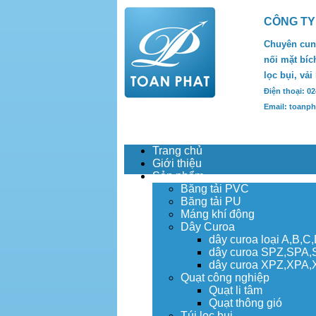
CÔNG TY
Chuyên cung
nối mặt bích
lọc bụi, vải
Điện thoại: 0
Email: toanp
Trang chủ
Giới thiệu
Sản phẩm
Băng tải PVC
Băng tải PU
Máng khí động
Dây Curoa
dây curoa loại A,B,C
dây curoa SPZ,SPA
dây curoa XPZ,XPA
Quạt công nghiệp
Quạt li tâm
Quạt thông gió
Túi lọc bụi