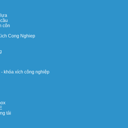
 lựa
 cầu
n côn
Xich Cong Nghiep
g
o - khóa xích công nghiệp
nox
E
ng tải