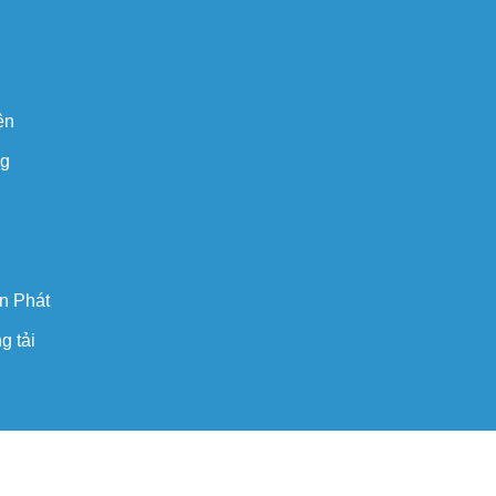
ện
ng
n Phát
g tải