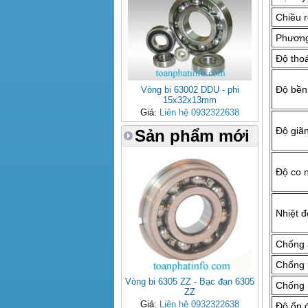
Chiều 
Phương
Độ thoá
Độ bền
Vòng bi 63002 DDU - phi
15x32x13mm
Giá:
Liên hệ 0932322638
Độ giãn
Sản phẩm mới
Độ co n
Nhiệt đ
Chống 
Chống 
Vòng bi 6305 ZZ - Bạc đạn 6305
Chống 
ZZ
Giá:
Liên hệ 0932322638
Độ ổn 