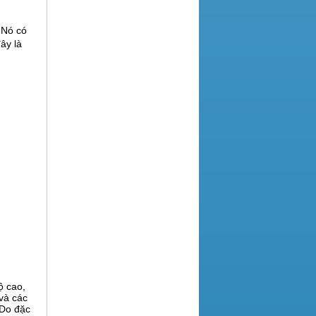
 Nó có
ây là
ộ cao,
và các
 Do đặc