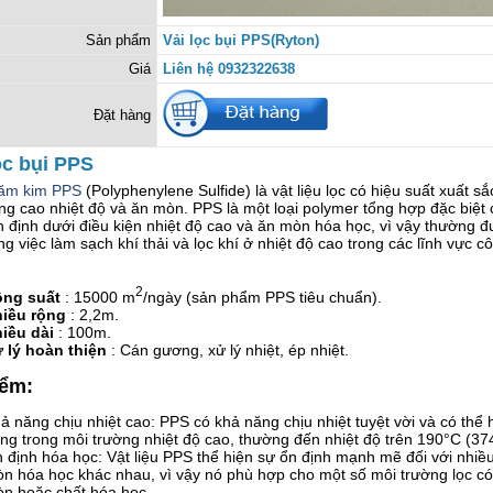
Sản phẩm
Vải lọc bụi PPS(Ryton)
Giá
Liên hệ 0932322638
Đặt hàng
ọc bụi PPS
xăm kim PPS
(Polyphenylene Sulfide) là vật liệu lọc có hiệu suất xuất sắ
ng cao nhiệt độ và ăn mòn. PPS là một loại polymer tổng hợp đặc biệt 
ổn định dưới điều kiện nhiệt độ cao và ăn mòn hóa học, vì vậy thường 
ng việc làm sạch khí thải và lọc khí ở nhiệt độ cao trong các lĩnh vực c
2
ông suất
: 15000 m
/ngày (sản phẩm PPS tiêu chuẩn).
iều rộng
: 2,2m.
iều dài
: 100m.
 lý hoàn thiện
: Cán gương, xử lý nhiệt, ép nhiệt.
iểm:
ả năng chịu nhiệt cao: PPS có khả năng chịu nhiệt tuyệt vời và có thể 
ng trong môi trường nhiệt độ cao, thường đến nhiệt độ trên 190°C (37
 định hóa học: Vật liệu PPS thể hiện sự ổn định mạnh mẽ đối với nhiề
n hóa học khác nhau, vì vậy nó phù hợp cho một số môi trường lọc có
n hoặc chất hóa học.