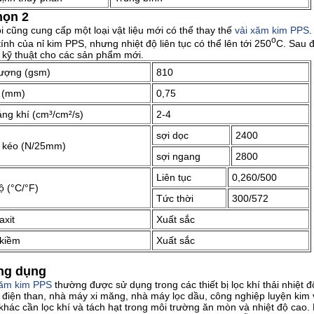
họn 2
i cũng cung cấp một loại vật liệu mới có thể thay thế
vải xăm kim PPS
.
o
tính của nỉ kim PPS, nhưng nhiệt độ liên tục có thể lên tới 250
C. Sau đ
 kỹ thuật cho các sản phẩm mới.
lượng (gsm)
810
 (mm)
0,75
ng khí (cm³/cm²/s)
2-4
sợi dọc
2400
 kéo (N/25mm)
sợi ngang
2800
Liên tục
0,260/500
ộ (°C/°F)
Tức thời
300/572
axit
Xuất sắc
kiềm
Xuất sắc
ng dụng
xăm kim PPS
thường được sử dụng trong các thiết bị lọc khí thải nhiệt đ
điện than, nhà máy xi măng, nhà máy lọc dầu, công nghiệp luyện kim 
 khác cần lọc khí và tách hạt trong môi trường ăn mòn và nhiệt độ cao.