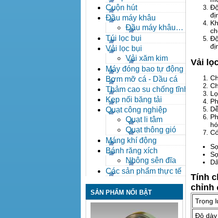
Độ
Cuộn hút
đị
Đầu máy khâu
Kh
Đầu máy khâu
ch
Bafang
Túi lọc bụi
Độ
đị
Vải lọc bụi
Vải xăm kim
Vải lọ
Máy đóng bao tự động
Ch
Bơm mỡ cá - Dầu cá
Ch
Thảm cao su chống tĩnh
Lọ
điện
Kẹp nối băng tải
Ph
Dễ
Quạt công nghiệp
Ph
Quạt li tâm
hó
Quạt thông gió
Có
Máng khí động
Sợ
Bánh răng xích
Sợ
Nhông sên đĩa
Dâ
Các sản phẩm thực tế
Tính c
chỉnh 
SẢN PHẨM NỔI BẬT
Trọng 
Độ dày