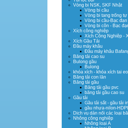
Vòng bi NSK, SKF Nhật
Vòng bi cầu
Vòng bi tang trống tự
Vòng bi cầu-Bạc đạn
Vòng bi côn - Bạc đạ
Xích công nghiệp
Xích Công Nghiệp - 
Xích Gầu Tải
Đầu máy khâu
Đầu máy khâu Bafan
Băng tải cao su
Bulong gầu
Bulong
khóa xích - khóa xích tai e
Băng tải con lăn
Băng tải gầu
Băng tải gầu pvc
băng tải gầu cao su
Gầu tải
Gầu tải sắt - gầu tải i
gầu nhựa-nilon-HDP
Dịch vụ dán nối các loại bă
Nhông công nghiệp
Nhông loại A