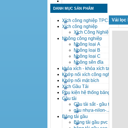
Liên hệ
DANH MỤC SẢN PHẨM
Vải lọc
Xích công nghiệp TPC
Toàn Phát
Xích công nghiệp
Xích Công Nghiệp -
Xich Cong Nghiep
Nhông công nghiệp
Nhông loại A
Nhông loại B
Nhông loại C
Nhông sên đĩa
khóa xích - khóa xích tai eo
- khóa xích công nghiệp
Khớp nối xích công nghiệp
Khớp nối mặt bích
Xích Gầu Tải
Phụ kiện hệ thống băng tải
Gầu tải
Gầu tải sắt - gầu tải
inox
gầu nhựa-nilon-
HDPE
Băng tải gầu
Băng tải gầu pvc