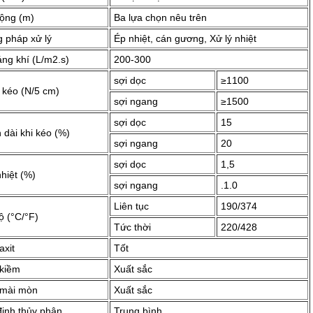
rộng (m)
Ba lựa chọn nêu trên
 pháp xử lý
Ép nhiệt, cán gương, Xử lý nhiệt
ng khí (L/m2.s)
200-300
sợi dọc
≥1100
 kéo (N/5 cm)
sợi ngang
≥1500
sợi dọc
15
 dài khi kéo (%)
sợi ngang
20
sợi dọc
1,5
hiệt (%)
sợi ngang
.1.0
Liên tục
190/374
ộ (°C/°F)
Tức thời
220/428
axit
Tốt
kiềm
Xuất sắc
mài mòn
Xuất sắc
định thủy phân
Trung bình