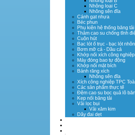
Nhông loại B
Nhông loại C
Nhông sên đĩa
Cánh gạt nhựa
Béc phun
Phụ kiện hệ thống băng tải
Thảm cao su chống tĩnh đi
Cuộn hút
Bạc lót ổ trục - bạc lót nhô
Bơm mỡ cá - Dầu cá
Khớp nối xích công nghiệp
Máy đóng bao tự động
Khớp nối mặt bích
Bánh răng xích
Nhông sên đĩa
Xích công nghiệp TPC Toà
Các sản phẩm thực tế
Đệm cao su bọc quả lô băn
Kẹp nối băng tải
Vải lọc bụi
Vải xăm kim
Dây đai dẹt
Dịch vụ
Tuyển dụng
Tin tức