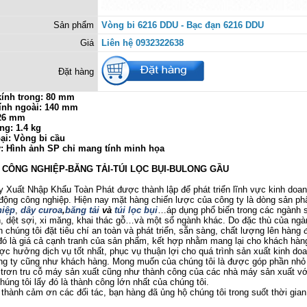
Sản phẩm
Vòng bi 6216 DDU - Bạc đạn 6216 DDU
Giá
Liên hệ 0932322638
Đặt hàng
ính trong: 80 mm
ính ngoài: 140 mm
 26 mm
ng: 1.4 kg
ại: Vòng bi cầu
ý: Hình ảnh SP chỉ mang tính minh họa
Ị CÔNG NGHIỆP-BĂNG TẢI-TÚI LỌC BỤI-BULONG GẦU
uất Nhập Khẩu Toàn Phát được thành lập để phát triển lĩnh vực kinh doanh
 động công nghiệp. Hiện nay mặt hàng chiến lược của công ty là dòng sản p
iệp
,
dây curoa
,
băng tải
và
túi lọc bụi
…áp dụng phổ biến trong các ngành 
 dệt sợi, xi măng, khai thác gỗ…và một số ngành khác. Do đặc thù của ngà
 chúng tôi đặt tiêu chí an toàn và phát triển, sẵn sàng, chất lượng lên hàng đ
ó là giá cả cạnh tranh của sản phẩm, kết hợp nhằm mang lại cho khách hàng
c hưởng dịch vụ tốt nhất, phục vụ thuận lợi cho quá trình sản xuất kinh do
ông ty cũng như khách hàng. Mong muốn của chúng tôi là được góp phần nhỏ
trơn tru cỗ máy sản xuất cũng như thành công của các nhà máy sản xuất v
úng tôi lấy đó là thành công lớn nhất của chúng tôi.
nh cảm ơn các đối tác, bạn hàng đã ủng hộ chúng tôi trong suốt thời gian