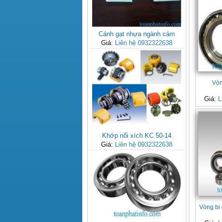
Cánh gạt nhựa ngành cám
Giá:
Liên hệ 0932322638
Vòn
Giá:
L
Khớp nối xích KC 50-14
Giá:
Liên hệ 0932322638
Vòng bi