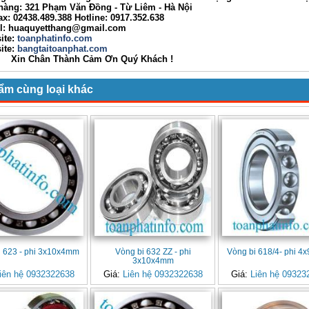
g: 321 Phạm Văn Đồng - Từ Liêm - Hà Nội
02438.489.388 Hotline: 0917.352.638
huaquyetthang@gmail.com
ite:
toanphatinfo.com
te:
bangtaitoanphat.com
ân Thành Cảm Ơn Quý Khách !
ẩm cùng loại khác
i 623 - phi 3x10x4mm
Vòng bi 632 ZZ - phi
Vòng bi 618/4- phi 
3x10x4mm
iên hệ 0932322638
Giá:
Liên hệ 0932322638
Giá:
Liên hệ 09323