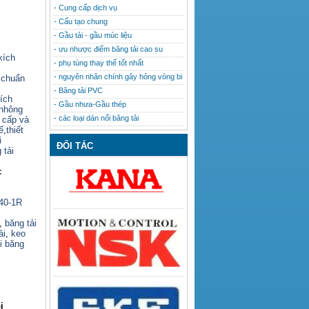
- Cung cấp dịch vụ
- Cấu tạo chung
- Gầu tải - gầu múc liệu
- ưu nhược điểm băng tải cao su
xích
- phụ tùng thay thế tốt nhất
- nguyên nhân chính gây hỏng vòng bi
 chuẩn
- Băng tải PVC
ích
- Gầu nhưa-Gầu thép
nhông
- các loại dán nối băng tải
o cấp và
ế
,
thiết
i
ĐỐI TÁC
 tải
c
140-1R
,
băng tải
ải
,
keo
i băng
i