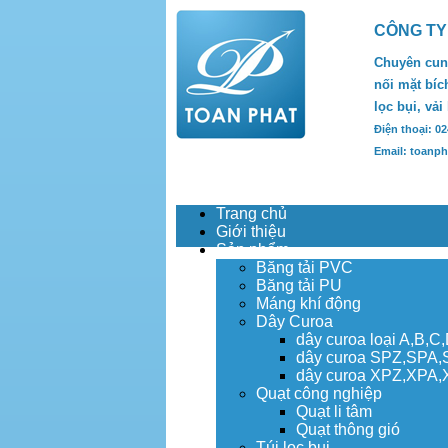
CÔNG TY
Chuyên cung
nối mặt bích
lọc bụi, vải
Điện thoại: 0
Email: toanp
Trang chủ
Giới thiệu
Sản phẩm
Băng tải PVC
Băng tải PU
Máng khí động
Dây Curoa
dây curoa loại A,B,C
dây curoa SPZ,SPA
dây curoa XPZ,XPA
Quạt công nghiệp
Quạt li tâm
Quạt thông gió
Túi lọc bụi