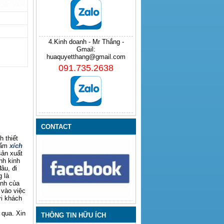
4.Kinh doanh - Mr Thắng -
Gmail:
huaquyetthang@gmail.com
091.735.2638
CONTACT
 thiết
hẩm
xích
sản xuất
nh kinh
âu, đi
 là
anh của
 vào việc
ới khách
 qua. Xin
THÔNG TIN HỮU ÍCH