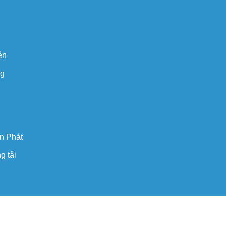
ện
ng
n Phát
g tải