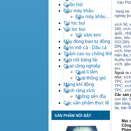
Văn Phò
Cuộn hút
Đầu máy khâu
bang tai 
nghiep
|
x
Đầu máy khâu
Bafang
Túi lọc bụi
xích 50
,
Vải lọc bụi
240
,
xích
quốc
,
nhậ
Vải xăm kim
ansi
,
tiêu
Máy đóng bao tự động
ISO
,
DIN
DIN
,
xich
Bơm mỡ cá - Dầu cá
xích
,
khớ
Thảm cao su chống tĩnh
hiện đaị
,
điện
Kẹp nối băng tải
bị
,
phụ tù
xích
,
gầu 
Quạt công nghiệp
pvc...
Quạt li tâm
Ngoài ra 
như:
xíc
Quạt thông gió
TPC
,
xíc
Máng khí động
TPC
,
xíc
Bánh răng xích
TPC
,
xíc
Các sản 
Nhông sên đĩa
con lăn
,
b
Các sản phẩm thực tế
dán băng 
tải
,
bản lề
SẢN PHẨM NỔI BẬT
Mọi ch
Công ty
Phòng ki