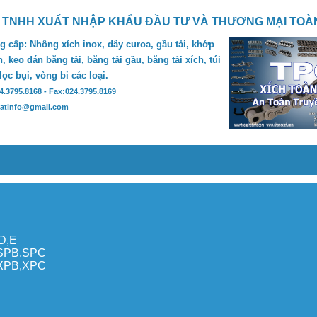
 TNHH XUẤT NHẬP KHẨU ĐẦU TƯ VÀ THƯƠNG MẠI TOÀ
 cấp: Nhông xích inox, dây curoa, gầu tải, khớp
, keo dán băng tải, băng tải gầu, băng tải xích, túi
 lọc bụi, vòng bi các loại.
24.3795.8168 - Fax:024.3795.8169
hatinfo@gmail.com
,D,E
,SPB,SPC
,XPB,XPC