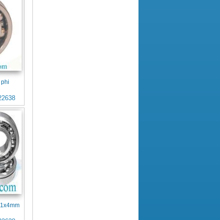
 phi
22638
x11x4mm