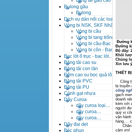
băng tải gầu cao su
Bulong gầu
Bulong
Dịch vụ dán nối các loại
băng tải
Vòng bi NSK, SKF Nhật
Vòng bi cầu
Vòng bi tang trống tự
Đường k
lựa
Vòng bi cầu-Bạc đạn
Đường k
cầu
Vòng bi côn - Bạc
Độ dày:
đạn côn
Khối lượ
Bạc lót ổ trục - bạc lót
Chủng lo
nhông
Băng tải cao su
Xin lưu 
Băng tải con lăn
THIẾT B
Đệm cao su bọc quả lô
băng tải
Băng tải PVC
Công ty X
bị truyền
Băng tải PU
công ngh
Cánh gạt nhựa
gạch men,
Dây Curoa
doanh nên
kèm với đ
dây curoa loại
người đượ
A,B,C,D,E
dây curoa
quý vị c
SPZ,SPA,SPB,SPC
vận hành 
dây curoa
hàng…. ch
XPZ,XPA,XPB,XPC
Dây đai dẹt
Chân thà
Béc phun
cảm ơn!