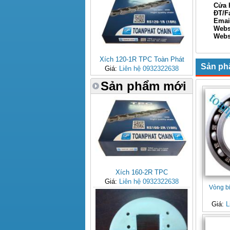
Cửa hàn
ĐT/Fax: 
Email: 
Webs
Websi
Xin Ch
Xích 120-1R TPC Toàn Phát
Sản ph
Giá:
Liên hệ 0932322638
Sản phẩm mới
Xích 160-2R TPC
Giá:
Liên hệ 0932322638
Vòng b
Giá:
L