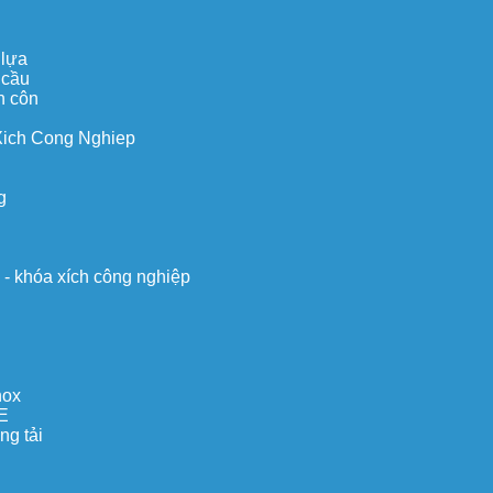
 lựa
 cầu
n côn
Xich Cong Nghiep
g
o - khóa xích công nghiệp
nox
E
ng tải