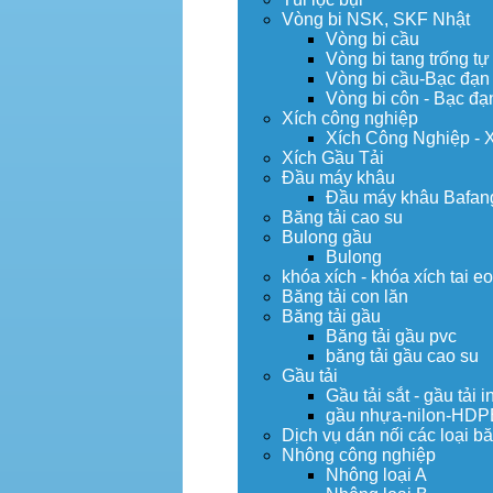
Vòng bi NSK, SKF Nhật
Vòng bi cầu
Vòng bi tang trống tự
Vòng bi cầu-Bạc đạn
Vòng bi côn - Bạc đạ
Xích công nghiệp
Xích Công Nghiệp - 
Xích Gầu Tải
Đầu máy khâu
Đầu máy khâu Bafan
Băng tải cao su
Bulong gầu
Bulong
khóa xích - khóa xích tai e
Băng tải con lăn
Băng tải gầu
Băng tải gầu pvc
băng tải gầu cao su
Gầu tải
Gầu tải sắt - gầu tải i
gầu nhựa-nilon-HDP
Dịch vụ dán nối các loại bă
Nhông công nghiệp
Nhông loại A