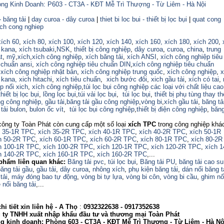
ng Kinh Doanh: P603 - CT3A - KĐT Mễ Trì Thượng - Từ Liêm - Hà Nội
- băng tải
|
day curoa - dây curoa
|
thiet bi loc bui - thiết bị lọc bụi
|
quat cong
ich cong nghiep
xích 60
,
xích 80
,
xích 100
,
xích 120
,
xích 140
,
xích 160,
xích 180
,
xích 200
,
 kana
,
xích tsubaki
,
NSK
,
thiết bị công nghiệp
,
dây curoa
,
curoa
,
china
,
trung
t
,
mỹ
,
xích
,
xích công nghiệp
,
xích băng tải
,
xích ANSI
,
xích công nghiệp tiêu
 chuẩn ansi
,
xích công nghiệp tiêu chuẩn DIN
,
xích công nghiệp tiêu chuẩn
,
xích công nghiệp nhật bản
,
xích công nghiệp trung quốc
,
xích công nghiệp
,
x
 kana,
xich hitachi
,
xích tiêu chuẩn
,
xich bước đôi
,
xich gầu tải
,
xích có tai
,
p nối xich
,
xích công nghiệp
,
túi lọc bụi công nghiệp các loại với chất liệu ca
thiết bị lọc bụi
,
lồng lọc bụi
,
túi vải lọc bụi
,
túi lọc bụi
,
thiết bị phụ tùng thay th
ng công nghiệp,
gầu tải
,
băng tải gầu công nghiệp
,
vòng bi
,
xích gầu tải
,
băng tả
tải bulon
,
bulon ốc vít
,
túi lọc bụi công nghiệp
,
thiết bị điện công nghiệp
,
băng
công ty Toàn Phát còn cung cấp một số loại
xích TPC
trong công nghiệp khá
h 35-1R TPC
,
xích 35-2R TPC
,
xích 40-1R TPC
,
xích 40-2R TPC
,
xích 50-1R
h 50-2R TPC
,
xích 60-1R TPC
,
xích 60-2R TPC
,
xích 80-1R TPC
,
xích 80-2R
h 100-1R TPC
,
xích 100-2R TPC
,
xích 120-1R TPC
,
xích 120-2R TPC
,
xích 
h 140-2R TPC
,
xích 160-1R TPC
,
xích 160-2R TPC
,...
phẩm liên quan khác:
Băng tải pvc
,
túi lọc bụi
,
Băng tải PU
,
băng tải cao su
ăng tải gầu
,
gầu tải
,
dây curoa
,
nhông xích
,
phụ kiện băng tải
,
dán nối băng t
tải
,
máy đóng bao tự động
,
vòng bi tự lựa
,
vòng bi côn
,
vòng bi cầu
,
ghim nố
 nối băng tải
,...
i tiết xin liên hệ -
A Thọ
:
0932322638
- 0917352638
 TNHH xuất nhập khẩu đầu tư và thương mại Toàn Phát
nh doanh: Phòng 603 - CT3A - KĐT Mễ Trì Thượng - Từ Liêm - Hà Nộ