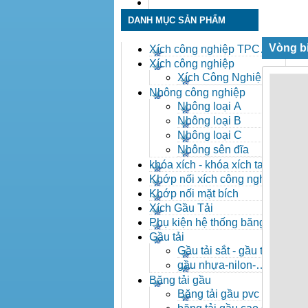
Liên hệ
DANH MỤC SẢN PHẨM
Vòng b
Xích công nghiệp TPC
Toàn Phát
Xích công nghiệp
Xích Công Nghiệp -
Xich Cong Nghiep
Nhông công nghiệp
Nhông loại A
Nhông loại B
Nhông loại C
Nhông sên đĩa
khóa xích - khóa xích tai eo
- khóa xích công nghiệp
Khớp nối xích công nghiệp
Khớp nối mặt bích
Xích Gầu Tải
Phụ kiện hệ thống băng tải
Gầu tải
Gầu tải sắt - gầu tải
inox
gầu nhựa-nilon-
HDPE
Băng tải gầu
Băng tải gầu pvc