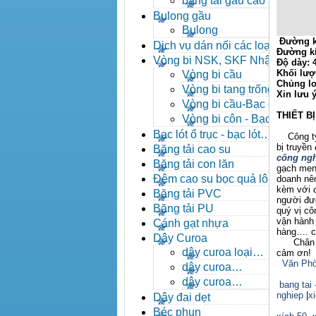
băng tải gầu cao su
Bulong gầu
Bulong
Đường k
Dịch vụ dán nối các loại
Đường k
băng tải
Vòng bi NSK, SKF Nhật
Độ dày:
Khối lượ
Vòng bi cầu
Chủng lo
Vòng bi tang trống tự
Xin lưu 
lựa
Vòng bi cầu-Bạc đạn
THIẾT B
cầu
Vòng bi côn - Bạc
đạn côn
Bạc lót ổ trục - bạc lót
Công ty X
nhông
bị truyền
Băng tải cao su
công ngh
Băng tải con lăn
gạch men,
Đệm cao su bọc quả lô
doanh nên
kèm với đ
băng tải
Băng tải PVC
người đượ
Băng tải PU
quý vị c
vận hành 
Cánh gạt nhựa
hàng…. ch
Dây Curoa
Chân thà
dây curoa loại
cảm ơn!
Văn Phò
A,B,C,D,E
dây curoa
SPZ,SPA,SPB,SPC
dây curoa
bang tai 
XPZ,XPA,XPB,XPC
nghiep
|
x
Dây đai dẹt
Béc phun