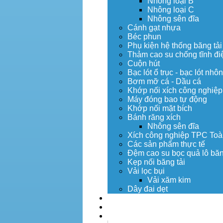
Nhông loại B
Nhông loại C
Nhông sên đĩa
Cánh gạt nhựa
Béc phun
Phụ kiện hệ thống băng tải
Thảm cao su chống tĩnh đi
Cuộn hút
Bạc lót ổ trục - bạc lót nhô
Bơm mỡ cá - Dầu cá
Khớp nối xích công nghiệp
Máy đóng bao tự động
Khớp nối mặt bích
Bánh răng xích
Nhông sên đĩa
Xích công nghiệp TPC Toà
Các sản phẩm thực tế
Đệm cao su bọc quả lô băn
Kẹp nối băng tải
Vải lọc bụi
Vải xăm kim
Dây đai dẹt
Dịch vụ
Tuyển dụng
Tin tức