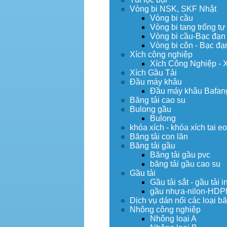
Vòng bi NSK, SKF Nhật
Vòng bi cầu
Vòng bi tang trống tự
Vòng bi cầu-Bạc đạn
Vòng bi côn - Bạc đạ
Xích công nghiệp
Xích Công Nghiệp - 
Xích Gầu Tải
Đầu máy khâu
Đầu máy khâu Bafan
Băng tải cao su
Bulong gầu
Bulong
khóa xích - khóa xích tai e
Băng tải con lăn
Băng tải gầu
Băng tải gầu pvc
băng tải gầu cao su
Gầu tải
Gầu tải sắt - gầu tải i
gầu nhựa-nilon-HDP
Dịch vụ dán nối các loại bă
Nhông công nghiệp
Nhông loại A