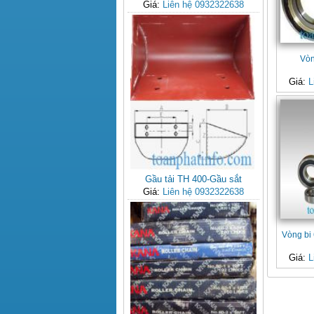
Giá:
Liên hệ 0932322638
Vòn
Giá:
L
Gầu tải TH 400-Gầu sắt
Giá:
Liên hệ 0932322638
Vòng bi
Giá:
L