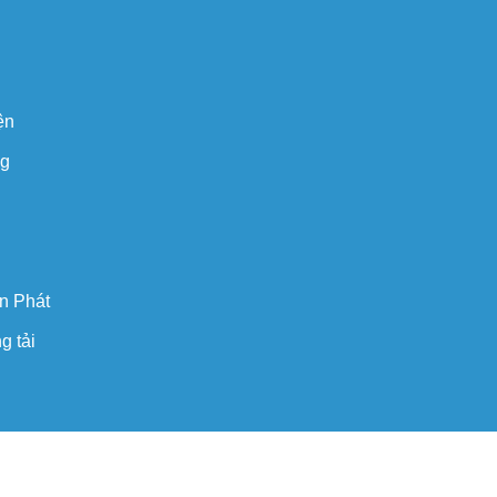
ện
ng
n Phát
g tải