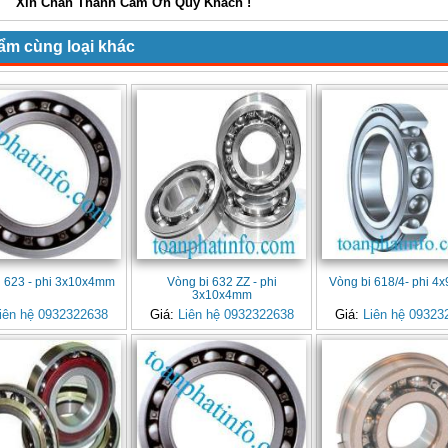
ân Thành Cảm Ơn Quý Khách !
ẩm cùng loại khác
i 623 - phi 3x10x4mm
Vòng bi 632 ZZ - phi
Vòng bi 618/4- phi 
3x10x4mm
iên hệ 0932322638
Giá:
Liên hệ 0932322638
Giá:
Liên hệ 09323