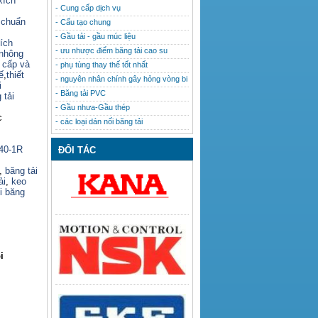
xích
- Cung cấp dịch vụ
 chuẩn
- Cấu tạo chung
- Gầu tải - gầu múc liệu
ích
- ưu nhược điểm băng tải cao su
nhông
o cấp và
- phụ tùng thay thế tốt nhất
ế
,
thiết
- nguyên nhân chính gây hỏng vòng bi
i
- Băng tải PVC
 tải
- Gầu nhưa-Gầu thép
c
- các loại dán nối băng tải
140-1R
ĐỐI TÁC
,
băng tải
ải
,
keo
i băng
i