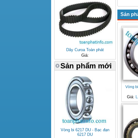
Xin Ch
Sản ph
Dây Curoa Toàn phát
Giá:
Sản phẩm mới
Vòng b
Giá:
L
Vòng bi 6217 DU - Bạc đạn
6217 DU