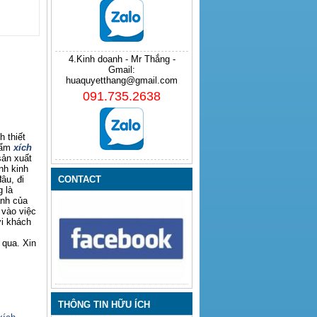
4.Kinh doanh - Mr Thắng -
Gmail:
huaquyetthang@gmail.com
091.735.2638
 thiết
hẩm
xích
sản xuất
nh kinh
âu, đi
CONTACT
 là
anh của
 vào việc
ới khách
 qua. Xin
THÔNG TIN HỮU ÍCH