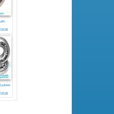
 phi
22638
x11x4mm
22638