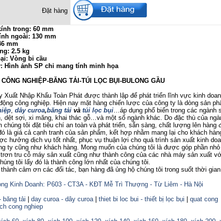
Đặt hàng
ính trong: 60 mm
ính ngoài: 130 mm
 46 mm
ng: 2.5 kg
ại: Vòng bi cầu
ý: Hình ảnh SP chỉ mang tính minh họa
Ị CÔNG NGHIỆP-BĂNG TẢI-TÚI LỌC BỤI-BULONG GẦU
uất Nhập Khẩu Toàn Phát được thành lập để phát triển lĩnh vực kinh doanh
 động công nghiệp. Hiện nay mặt hàng chiến lược của công ty là dòng sản p
iệp
,
dây curoa
,
băng tải
và
túi lọc bụi
…áp dụng phổ biến trong các ngành 
 dệt sợi, xi măng, khai thác gỗ…và một số ngành khác. Do đặc thù của ngà
 chúng tôi đặt tiêu chí an toàn và phát triển, sẵn sàng, chất lượng lên hàng đ
ó là giá cả cạnh tranh của sản phẩm, kết hợp nhằm mang lại cho khách hàng
c hưởng dịch vụ tốt nhất, phục vụ thuận lợi cho quá trình sản xuất kinh do
ông ty cũng như khách hàng. Mong muốn của chúng tôi là được góp phần nhỏ
trơn tru cỗ máy sản xuất cũng như thành công của các nhà máy sản xuất v
úng tôi lấy đó là thành công lớn nhất của chúng tôi.
nh cảm ơn các đối tác, bạn hàng đã ủng hộ chúng tôi trong suốt thời gian
ng Kinh Doanh: P603 - CT3A - KĐT Mễ Trì Thượng - Từ Liêm - Hà Nội
- băng tải
|
day curoa - dây curoa
|
thiet bi loc bui - thiết bị lọc bụi
|
quat cong
ich cong nghiep