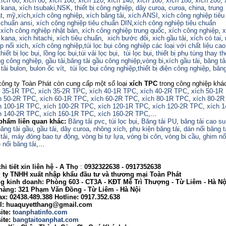
xích 60
,
xích 80
,
xích 100
,
xích 120
,
xích 140
,
xích 160,
xích 180
,
xích 200
,
 kana
,
xích tsubaki
,
NSK
,
thiết bị công nghiệp
,
dây curoa
,
curoa
,
china
,
trung
t
,
mỹ
,
xích
,
xích công nghiệp
,
xích băng tải
,
xích ANSI
,
xích công nghiệp tiêu
 chuẩn ansi
,
xích công nghiệp tiêu chuẩn DIN
,
xích công nghiệp tiêu chuẩn
,
xích công nghiệp nhật bản
,
xích công nghiệp trung quốc
,
xích công nghiệp
,
x
 kana,
xich hitachi
,
xích tiêu chuẩn
,
xich bước đôi
,
xich gầu tải
,
xích có tai
,
p nối xich
,
xích công nghiệp
,
túi lọc bụi công nghiệp các loại với chất liệu ca
thiết bị lọc bụi
,
lồng lọc bụi
,
túi vải lọc bụi
,
túi lọc bụi
,
thiết bị phụ tùng thay th
ng công nghiệp,
gầu tải
,
băng tải gầu công nghiệp
,
vòng bi
,
xích gầu tải
,
băng tả
tải bulon
,
bulon ốc vít
,
túi lọc bụi công nghiệp
,
thiết bị điện công nghiệp
,
băng
công ty Toàn Phát còn cung cấp một số loại
xích TPC
trong công nghiệp khá
h 35-1R TPC
,
xích 35-2R TPC
,
xích 40-1R TPC
,
xích 40-2R TPC
,
xích 50-1R
h 50-2R TPC
,
xích 60-1R TPC
,
xích 60-2R TPC
,
xích 80-1R TPC
,
xích 80-2R
h 100-1R TPC
,
xích 100-2R TPC
,
xích 120-1R TPC
,
xích 120-2R TPC
,
xích 
h 140-2R TPC
,
xích 160-1R TPC
,
xích 160-2R TPC
,...
phẩm liên quan khác:
Băng tải pvc
,
túi lọc bụi
,
Băng tải PU
,
băng tải cao su
ăng tải gầu
,
gầu tải
,
dây curoa
,
nhông xích
,
phụ kiện băng tải
,
dán nối băng t
tải
,
máy đóng bao tự động
,
vòng bi tự lựa
,
vòng bi côn
,
vòng bi cầu
,
ghim nố
 nối băng tải
,...
i tiết xin liên hệ -
A
Thọ
:
0932322638
- 0917352638
 TNHH xuất nhập khẩu đầu tư và thương mại Toàn Phát
nh doanh: Phòng 603 - CT3A - KĐT Mễ Trì Thượng - Từ Liêm - Hà Nộ
g: 321 Phạm Văn Đồng - Từ Liêm - Hà Nội
02438.489.388 Hotline: 0917.352.638
huaquyetthang@gmail.com
ite:
toanphatinfo.com
te:
bangtaitoanphat.com