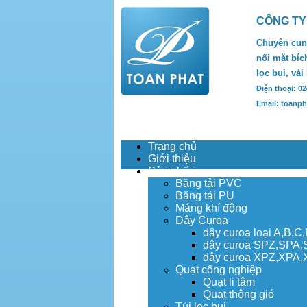
CÔNG TY
Chuyên cung
nối mặt bích
lọc bụi, vải
Điện thoại: 0
Email: toanp
Trang chủ
Giới thiệu
Sản phẩm
Băng tải PVC
Băng tải PU
Máng khí động
Dây Curoa
dây curoa loại A,B,C
dây curoa SPZ,SPA
dây curoa XPZ,XPA
Quạt công nghiệp
Quạt li tâm
Quạt thông gió
Túi lọc bụi