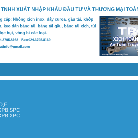
 TNHH XUẤT NHẬP KHẨU ĐẦU TƯ VÀ THƯƠNG MẠI TOÀ
 cấp: Nhông xích inox, dây curoa, gầu tải, khớp
, keo dán băng tải, băng tải gầu, băng tải xích, túi
 lọc bụi, vòng bi các loại.
24.3795.8168 - Fax:024.3795.8169
hatinfo@gmail.com
,D,E
,SPB,SPC
,XPB,XPC