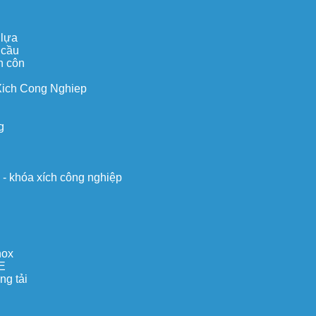
 lựa
 cầu
n côn
Xich Cong Nghiep
g
o - khóa xích công nghiệp
nox
E
ng tải