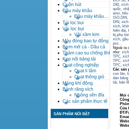
xích 50
,
Cuộn hút
240
,
xích
quốc
,
nhậ
Đầu máy khâu
ansi
,
tiêu
Đầu máy khâu
ISO
,
DIN
Bafang
DIN
,
xich
Túi lọc bụi
xích
,
khớ
Vải lọc bụi
hiện đaị
,
Vải xăm kim
bị
,
phụ tù
xích
,
gầu 
Máy đóng bao tự động
pvc...
Bơm mỡ cá - Dầu cá
Ngoài ra 
như:
xíc
Thảm cao su chống tĩnh
TPC
,
xíc
điện
Kẹp nối băng tải
TPC
,
xíc
Quạt công nghiệp
TPC
,
xíc
Các sản 
Quạt li tâm
con lăn
,
b
Quạt thông gió
dán băng 
tải
,
bản lề
Máng khí động
Bánh răng xích
Nhông sên đĩa
Mọi ch
Công ty
Các sản phẩm thực tế
Phòng ki
Cửa hàn
ĐT/Fax: 
SẢN PHẨM NỔI BẬT
Email: 
Webs
Websi