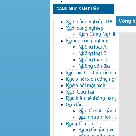
Liên hệ
DANH MỤC SẢN PHẨM
Vòng b
Xích công nghiệp TPC
Toàn Phát
Xích công nghiệp
Xích Công Nghiệp -
Xich Cong Nghiep
Nhông công nghiệp
Nhông loại A
Nhông loại B
Nhông loại C
Nhông sên đĩa
khóa xích - khóa xích tai eo
- khóa xích công nghiệp
Khớp nối xích công nghiệp
Khớp nối mặt bích
Xích Gầu Tải
Phụ kiện hệ thống băng tải
Gầu tải
Gầu tải sắt - gầu tải
inox
gầu nhựa-nilon-
HDPE
Băng tải gầu
Băng tải gầu pvc