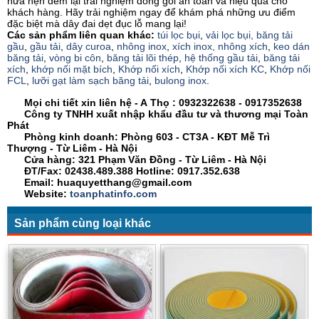
hứa hẹn đem lại trải nghiệm đóng gói an toàn và hiệu quả cho
khách hàng. Hãy trải nghiệm ngay để khám phá những ưu điểm
đặc biệt mà dây đai dẹt đục lỗ mang lại!
Các sản phẩm liên quan khác:
túi lọc bụi
,
vải lọc bụi,
băng tải
gầu
,
gầu tải
,
dây curoa
,
nhông inox
,
xích inox,
nhông xích
,
keo dán
băng tải
,
vòng bi côn
,
băng tải lõi thép
,
hệ thống gầu tải
,
băng tải
xích
,
khớp nối mặt bích
,
Khớp nối xích
,
Khớp nối xích KC
,
Khớp nối
FCL
,
lưỡi gạt làm sạch băng tải
,
bulong inox
.
Mọi chi tiết xin liên hệ - A
Thọ
:
0932322638
- 0917352638
Công ty TNHH xuất nhập khẩu đầu tư và thương mại Toàn
Phát
Phòng kinh doanh: Phòng 603 - CT3A - KĐT Mễ Trì
Thượng - Từ Liêm - Hà Nội
Cửa hàng: 321 Phạm Văn Đồng - Từ Liêm - Hà Nội
ĐT/Fax: 02438.489.388 Hotline: 0917.352.638
Email: huaquyetthang@gmail.com
Website:
toanphatinfo.com
Sản phẩm cùng loại khác