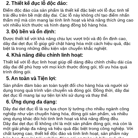
2.
Thiết kế đục lỗ độc đáo:
Điểm độc đáo của sản phẩm là thiết kế đặc biệt với lỗ đục tinh tế
trải đều trên bề mặt dây đai. Các lỗ này không chỉ tạo điểm nhấn
thẩm mỹ mà còn mang lại tính linh hoạt và khả năng thích ứng cao
với nhiều kích thước và hình dạng đồng bộ hàng hóa.
3.
Độ bền và ổn định:
Được thiết kế với khả năng chịu lực vượt trội và độ ổn định cao,
dây đai dẹt đục lỗ giúp giữ chặt hàng hóa một cách hiệu quả, đặc
biệt là trong những điều kiện vận chuyển khắc nghiệt.
4.
Khả năng điều chỉnh linh hoạt:
Thiết kế với lỗ đục linh hoạt giúp dễ dàng điều chỉnh chiều dài của
dây đai để phù hợp với mọi kích thước đóng gói, tối ưu hóa quá
trình đóng gói.
5.
An toàn và Tiện lợi:
Sản phẩm đảm bảo an toàn tuyệt đối cho hàng hóa và người sử
dụng trong quá trình vận chuyển và đóng gói. Đồng thời, dây đai
dẹt đục lỗ mang lại sự tiện lợi khi sử dụng và thay thế.
6.
Ứng dụng đa dạng:
Dây đai dẹt đục lỗ là sự lựa chọn lý tưởng cho nhiều ngành công
nghiệp như vận chuyển hàng hóa, đóng gói sản phẩm, và nhiều
ứng dụng khác đòi hỏi tính linh hoạt và khả năng đồng đều.
Dây đai dẹt đục lỗ không chỉ là một sản phẩm đóng gói, mà còn là
một giải pháp đa năng và hiệu quả đặc biệt trong công nghiệp. Với
chất lượng cao, thiết kế độc đáo và tính linh hoạt, sản phẩm này