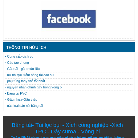
CONTACT
THÔNG TIN HỮU ÍCH
- Cung cấp dịch vụ
- Cấu tạo chung
- Gầu tải - gầu múc liệu
- ưu nhược điểm băng tải cao su
- phụ tùng thay thế tốt nhất
- nguyên nhân chính gây hỏng vòng bi
- Băng tải PVC
- Gầu nhưa-Gầu thép
- các loại dán nối băng tải
Băng tải
-
Túi lọc bụi
-
Xích công nghiệp
-
Xích
TPC
-
Dây curoa
-
Vòng bi
Toàn Phát chuyên cung cấp
xích nhông công nghiệp
,
băng