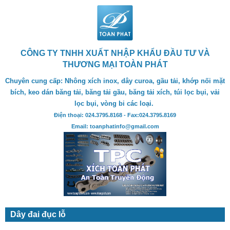
CÔNG TY TNHH XUẤT NHẬP KHẨU ĐẦU TƯ VÀ
THƯƠNG MẠI TOÀN PHÁT
Chuyên cung cấp: Nhông xích inox, dây curoa, gầu tải, khớp nối mặt
bích, keo dán băng tải, băng tải gầu, băng tải xích, túi lọc bụi, vải
lọc bụi, vòng bi các loại.
Điện thoại: 024.3795.8168 - Fax:024.3795.8169
Email: toanphatinfo@gmail.com
Dây đai đục lỗ