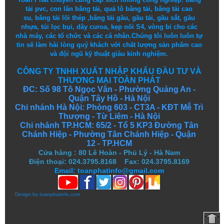
tải pvc
,
con lăn băng tải
,
quả lô băng tải
,
băng tải cao
su
,
băng tải lõi thép
,
băng tải gầu
,
gầu tải
,
gầu sắt
,
gầu
nhựa
,
túi lọc bụi
, dây curoa,
kẹp nối S4
,
vòng bi
cho các
nhà máy, các tổ chức và các cá nhân.
Chúng tôi
luôn luôn
tự
tin
sẽ
làm
hài lòng
quý khách
với
chất lượng
sản
phẩm
cao
và
đội ngũ
kỹ thuật
giàu kinh nghiệm.
CÔNG TY TNHH XUẤT NHẬP KHẨU ĐẦU TƯ VÀ
THƯƠNG MẠI TOÀN PHÁT
ĐC: Số 98 Tô Ngọc Vân - Phường Quảng An -
Quận Tây Hồ - Hà Nội
Chi nhánh Hà Nội: Phòng 603 - CT3A - KĐT Mễ Trì
Thượng - Từ Liêm - Hà Nội
Chi nhánh TP.HCM: 65/2 - Tổ 5 KP3 Đường Tân
Chánh Hiệp - Phường Tân Chánh Hiệp - Quận
12 - TP.HCM
Cửa hàng
:
80 Lê Hoàn - Phủ Lý - Hà Nam
Điện thoại: 024.3795.8168 Fax: 024.3795.8169
Email: toanphatinfo@gmail.com
Design by
toanphatinfo.com