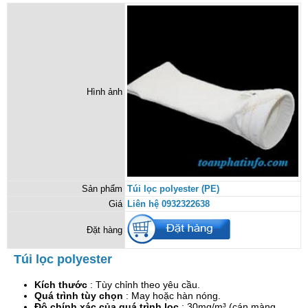
Hình ảnh
Sản phẩm
Túi lọc polyester (PE)
Giá
Liên hệ 0932322638
Đặt hàng
Túi lọc polyester
Kích thước
: Tùy chỉnh theo yêu cầu.
Quá trình tùy chọn
: May hoặc hàn nóng.
Độ chính xác của quá trình lọc
: 30mg/m³ (cán màng