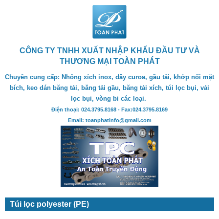
CÔNG TY TNHH XUẤT NHẬP KHẨU ĐẦU TƯ VÀ
THƯƠNG MẠI TOÀN PHÁT
Chuyên cung cấp: Nhông xích inox, dây curoa, gầu tải, khớp nối mặt
bích, keo dán băng tải, băng tải gầu, băng tải xích, túi lọc bụi, vải
lọc bụi, vòng bi các loại.
Điện thoại: 024.3795.8168 - Fax:024.3795.8169
Email: toanphatinfo@gmail.com
Túi lọc polyester (PE)