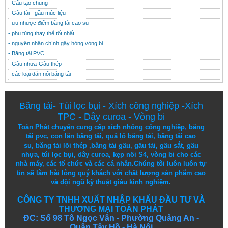
- Cấu tạo chung
- Gầu tải - gầu múc liệu
- ưu nhược điểm băng tải cao su
- phụ tùng thay thế tốt nhất
- nguyên nhân chính gây hỏng vòng bi
- Băng tải PVC
- Gầu nhưa-Gầu thép
- các loại dán nối băng tải
Băng tải
-
Túi lọc bụi
-
Xích công nghiệp
-
Xích
TPC
-
Dây curoa
-
Vòng bi
Toàn Phát chuyên cung cấp
xích nhông công nghiệp
,
băng
tải pvc
,
con lăn băng tải
,
quả lô băng tải
,
băng tải cao
su
,
băng tải lõi thép
,
băng tải gầu
,
gầu tải
,
gầu sắt
,
gầu
nhựa
,
túi lọc bụi
, dây curoa,
kẹp nối S4
,
vòng bi
cho các
nhà máy, các tổ chức và các cá nhân.
Chúng tôi
luôn luôn
tự
tin
sẽ
làm
hài lòng
quý khách
với
chất lượng
sản
phẩm
cao
và
đội ngũ
kỹ thuật
giàu kinh nghiệm.
CÔNG TY TNHH XUẤT NHẬP KHẨU ĐẦU TƯ VÀ
THƯƠNG MẠI TOÀN PHÁT
ĐC: Số 98 Tô Ngọc Vân - Phường Quảng An -
Quận Tây Hồ - Hà Nội