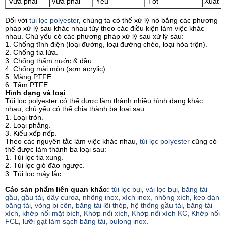
Vừa phải
Vừa phải
Yếu
Tốt
Xuất s
Đối với
túi lọc polyester
, chúng ta có thể xử lý nó bằng các phương
pháp xử lý sau khác nhau tùy theo các điều kiện làm việc khác
nhau. Chủ yếu có các phương pháp xử lý sau xử lý sau:
1. Chống tĩnh điện (loại đường, loại đường chéo, loại hòa trộn).
2. Chống tia lửa.
3. Chống thấm nước & dầu.
4. Chống mài mòn (sơn acrylic).
5. Màng PTFE.
6. Tẩm PTFE.
Hình dạng và loại
Túi lọc polyester có thể được làm thành nhiều hình dạng khác
nhau, chủ yếu có thể chia thành ba loại sau:
1. Loại tròn.
2. Loại phẳng.
3. Kiểu xếp nếp.
Theo các nguyên tắc làm việc khác nhau,
túi lọc polyester
cũng có
thể được làm thành ba loại sau:
1. Túi lọc tia xung.
2. Túi lọc gió đảo ngược.
3. Túi lọc máy lắc.
Các sản phẩm liên quan khác:
túi lọc bụi
,
vải lọc bụi,
băng tải
gầu
,
gầu tải
,
dây curoa
,
nhông inox
,
xích inox,
nhông xích
,
keo dán
băng tải
,
vòng bi côn
,
băng tải lõi thép
,
hệ thống gầu tải
,
băng tải
xích
,
khớp nối mặt bích
,
Khớp nối xích
,
Khớp nối xích KC
,
Khớp nối
FCL
,
lưỡi gạt làm sạch băng tải
,
bulong inox
.