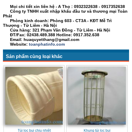
Mọi chi tiết xin liên hệ - A
Thọ
:
0932322638
- 0917352638
Công ty TNHH xuất nhập khẩu đầu tư và thương mại Toàn
Phát
Phòng kinh doanh: Phòng 603 - CT3A - KĐT Mễ Trì
Thượng - Từ Liêm - Hà Nội
Cửa hàng: 321 Phạm Văn Đồng - Từ Liêm - Hà Nội
ĐT/Fax: 02438.489.388 Hotline: 0917.352.638
Email: huaquyetthang@gmail.com
Website:
toanphatinfo.com
Sản phẩm cùng loại khác
Túi lọc bụi chịu nhiệt
Khung túi lọc bụi