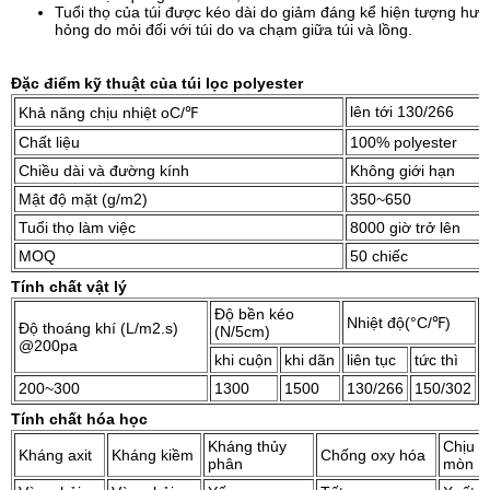
Tuổi thọ của túi được kéo dài do giảm đáng kể hiện tượng hư
hỏng do mỏi đối với túi do va chạm giữa túi và lồng.
Đặc điểm kỹ thuật của túi lọc polyester
lên tới 130/266
Khả năng chịu nhiệt oC/℉
Chất liệu
100% polyester
Chiều dài và đường kính
Không giới hạn
Mật độ mặt (g/m2)
350~650
Tuổi thọ làm việc
8000 giờ trở lên
MOQ
50 chiếc
Tính chất vật lý
Độ bền kéo
Nhiệt độ(°C/℉)
Độ thoáng khí (L/m2.s)
(N/5cm)
@200pa
khi cuộn
khi dãn
liên tục
tức thì
200~300
1300
1500
130/266
150/302
Tính chất hóa học
Kháng thủy
Chịu m
Kháng axit
Kháng kiềm
Chống oxy hóa
phân
mòn