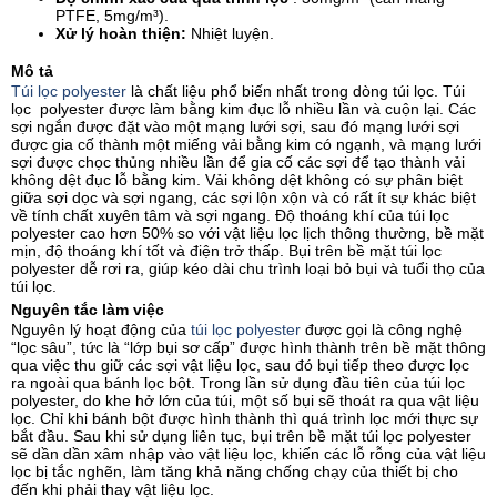
PTFE, 5mg/m³).
Xử lý hoàn thiện:
Nhiệt luyện.
Mô tả
Túi lọc polyester
là chất liệu phổ biến nhất trong dòng túi lọc. Túi
lọc polyester được làm bằng kim đục lỗ nhiều lần và cuộn lại. Các
sợi ngắn được đặt vào một mạng lưới sợi, sau đó mạng lưới sợi
được gia cố thành một miếng vải bằng kim có ngạnh, và mạng lưới
sợi được chọc thủng nhiều lần để gia cố các sợi để tạo thành vải
không dệt đục lỗ bằng kim. Vải không dệt không có sự phân biệt
giữa sợi dọc và sợi ngang, các sợi lộn xộn và có rất ít sự khác biệt
về tính chất xuyên tâm và sợi ngang. Độ thoáng khí của túi lọc
polyester cao hơn 50% so với vật liệu lọc lịch thông thường, bề mặt
mịn, độ thoáng khí tốt và điện trở thấp. Bụi trên bề mặt túi lọc
polyester dễ rơi ra, giúp kéo dài chu trình loại bỏ bụi và tuổi thọ của
túi lọc.
Nguyên tắc làm việc
Nguyên lý hoạt động của
túi lọc polyester
được gọi là công nghệ
“lọc sâu”, tức là “lớp bụi sơ cấp” được hình thành trên bề mặt thông
qua việc thu giữ các sợi vật liệu lọc, sau đó bụi tiếp theo được lọc
ra ngoài qua bánh lọc bột. Trong lần sử dụng đầu tiên của túi lọc
polyester, do khe hở lớn của túi, một số bụi sẽ thoát ra qua vật liệu
lọc. Chỉ khi bánh bột được hình thành thì quá trình lọc mới thực sự
bắt đầu. Sau khi sử dụng liên tục, bụi trên bề mặt túi lọc polyester
sẽ dần dần xâm nhập vào vật liệu lọc, khiến các lỗ rỗng của vật liệu
lọc bị tắc nghẽn, làm tăng khả năng chống chạy của thiết bị cho
đến khi phải thay vật liệu lọc.