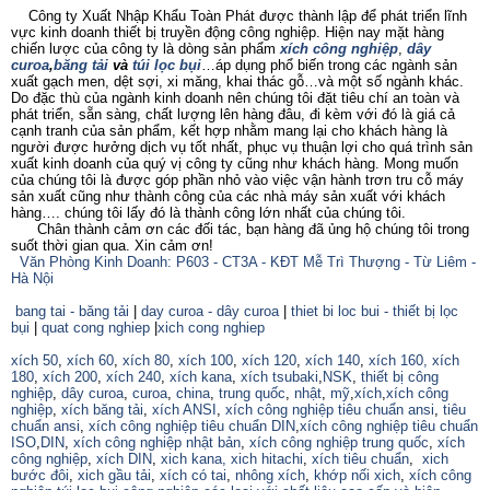
Công ty Xuất Nhập Khẩu Toàn Phát được thành lập để phát triển lĩnh
vực kinh doanh thiết bị truyền động công nghiệp. Hiện nay mặt hàng
chiến lược của công ty là dòng sản phẩm
xích công nghiệp
,
dây
curoa
,
băng tải
và
túi lọc bụi
…áp dụng phổ biến trong các ngành sản
xuất gạch men, dệt sợi, xi măng, khai thác gỗ…và một số ngành khác.
Do đặc thù của ngành kinh doanh nên chúng tôi đặt tiêu chí an toàn và
phát triển, sẵn sàng, chất lượng lên hàng đâu, đi kèm với đó là giá cả
cạnh tranh của sản phẩm, kết hợp nhằm mang lại cho khách hàng là
người được hưởng dịch vụ tốt nhất, phục vụ thuận lợi cho quá trình sản
xuất kinh doanh của quý vị công ty cũng như khách hàng. Mong muốn
của chúng tôi là được góp phần nhỏ vào việc vận hành trơn tru cỗ máy
sản xuất cũng như thành công của các nhà máy sản xuất với khách
hàng…. chúng tôi lấy đó là thành công lớn nhất của chúng tôi.
Chân thành cảm ơn các đối tác, bạn hàng đã ủng hộ chúng tôi trong
suốt thời gian qua. Xin cảm ơn!
Văn Phòng Kinh Doanh: P603 - CT3A - KĐT Mễ Trì Thượng - Từ Liêm -
Hà Nội
bang tai - băng tải
|
day curoa - dây curoa
|
thiet bi loc bui - thiết bị lọc
bụi
|
quat cong nghiep
|
xich cong nghiep
xích 50
,
xích 60
,
xích 80
,
xích 100
,
xích 120
,
xích 140
,
xích 160,
xích
180
,
xích 200
,
xích 240
,
xích kana
,
xích tsubaki
,
NSK
,
thiết bị công
nghiệp
,
dây curoa
,
curoa
,
china
,
trung quốc
,
nhật
,
mỹ
,
xích
,
xích công
nghiệp
,
xích băng tải
,
xích ANSI
,
xích công nghiệp tiêu chuẩn ansi
,
tiêu
chuẩn ansi
,
xích công nghiệp tiêu chuẩn DIN
,
xích công nghiệp tiêu chuẩn
ISO
,
DIN
,
xích công nghiệp nhật bản
,
xích công nghiệp trung quốc
,
xích
công nghiệp
,
xích DIN
,
xich kana,
xich hitachi
,
xích tiêu chuẩn
,
xich
bước đôi
,
xich gầu tải
,
xích có tai
,
nhông xích
,
khớp nối xich
,
xích công