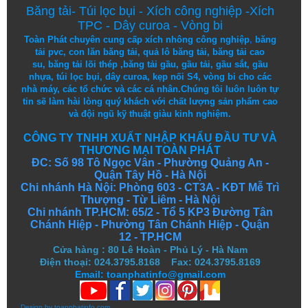
Băng tải
-
Túi lọc bụi
-
Xích công nghiệp
-
Xích
TPC
-
Dây curoa
-
Vòng bi
Toàn Phát chuyên cung cấp
xích nhông công nghiệp
,
băng
tải pvc
,
con lăn băng tải
,
quả lô băng tải
,
băng tải cao
su
,
băng tải lõi thép
,
băng tải gầu
,
gầu tải
,
gầu sắt
,
gầu
nhựa
,
túi lọc bụi
, dây curoa,
kẹp nối S4
,
vòng bi
cho các
nhà máy, các tổ chức và các cá nhân.
Chúng tôi
luôn luôn
tự
tin
sẽ
làm
hài lòng
quý khách
với
chất lượng
sản
phẩm
cao
và
đội ngũ
kỹ thuật
giàu kinh nghiệm.
CÔNG TY TNHH XUẤT NHẬP KHẨU ĐẦU TƯ VÀ
THƯƠNG MẠI TOÀN PHÁT
ĐC: Số 98 Tô Ngọc Vân - Phường Quảng An -
Quận Tây Hồ - Hà Nội
Chi nhánh Hà Nội: Phòng 603 - CT3A - KĐT Mễ Trì
Thượng - Từ Liêm - Hà Nội
Chi nhánh TP.HCM: 65/2 - Tổ 5 KP3 Đường Tân
Chánh Hiệp - Phường Tân Chánh Hiệp - Quận
12 - TP.HCM
Cửa hàng
:
80 Lê Hoàn - Phủ Lý - Hà Nam
Điện thoại: 024.3795.8168 Fax: 024.3795.8169
Email: toanphatinfo@gmail.com
Design by
toanphatinfo.com