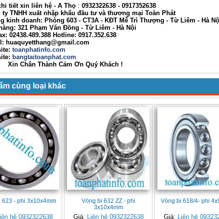
i tiết xin liên hệ - A
Thọ
:
0932322638
- 0917352638
 TNHH xuất nhập khẩu đầu tư và thương mại Toàn Phát
nh doanh: Phòng 603 - CT3A - KĐT Mễ Trì Thượng - Từ Liêm - Hà Nộ
g: 321 Phạm Văn Đồng - Từ Liêm - Hà Nội
02438.489.388 Hotline: 0917.352.638
huaquyetthang@gmail.com
ite:
toanphatinfo.com
te:
bangtaitoanphat.com
ân Thành Cảm Ơn Quý Khách !
ẩm cùng loại khác
i 623 - phi 3x10x4mm
Vòng bi 632 ZZ - phi
Vòng bi 618/4- phi 
3x10x4mm
iên hệ 0932322638
Giá:
Liên hệ 0932322638
Giá:
Liên hệ 09323