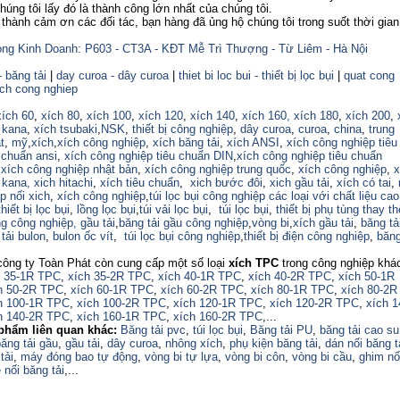
úng tôi lấy đó là thành công lớn nhất của chúng tôi.
nh cảm ơn các đối tác, bạn hàng đã ủng hộ chúng tôi trong suốt thời gian
ng Kinh Doanh: P603 - CT3A - KĐT Mễ Trì Thượng - Từ Liêm - Hà Nội
- băng tải
|
day curoa - dây curoa
|
thiet bi loc bui - thiết bị lọc bụi
|
quat cong
ich cong nghiep
xích 60
,
xích 80
,
xích 100
,
xích 120
,
xích 140
,
xích 160,
xích 180
,
xích 200
,
 kana
,
xích tsubaki
,
NSK
,
thiết bị công nghiệp
,
dây curoa
,
curoa
,
china
,
trung
t
,
mỹ
,
xích
,
xích công nghiệp
,
xích băng tải
,
xích ANSI
,
xích công nghiệp tiêu
 chuẩn ansi
,
xích công nghiệp tiêu chuẩn DIN
,
xích công nghiệp tiêu chuẩn
,
xích công nghiệp nhật bản
,
xích công nghiệp trung quốc
,
xích công nghiệp
,
x
 kana,
xich hitachi
,
xích tiêu chuẩn
,
xich bước đôi
,
xich gầu tải
,
xích có tai
,
p nối xich
,
xích công nghiệp
,
túi lọc bụi công nghiệp các loại với chất liệu ca
thiết bị lọc bụi
,
lồng lọc bụi
,
túi vải lọc bụi
,
túi lọc bụi
,
thiết bị phụ tùng thay th
ng công nghiệp,
gầu tải
,
băng tải gầu công nghiệp
,
vòng bi
,
xích gầu tải
,
băng tả
tải bulon
,
bulon ốc vít
,
túi lọc bụi công nghiệp
,
thiết bị điện công nghiệp
,
băng
công ty Toàn Phát còn cung cấp một số loại
xích TPC
trong công nghiệp khá
h 35-1R TPC
,
xích 35-2R TPC
,
xích 40-1R TPC
,
xích 40-2R TPC
,
xích 50-1R
h 50-2R TPC
,
xích 60-1R TPC
,
xích 60-2R TPC
,
xích 80-1R TPC
,
xích 80-2R
h 100-1R TPC
,
xích 100-2R TPC
,
xích 120-1R TPC
,
xích 120-2R TPC
,
xích 
h 140-2R TPC
,
xích 160-1R TPC
,
xích 160-2R TPC
,...
phẩm liên quan khác:
Băng tải pvc
,
túi lọc bụi
,
Băng tải PU
,
băng tải cao su
ăng tải gầu
,
gầu tải
,
dây curoa
,
nhông xích
,
phụ kiện băng tải
,
dán nối băng t
tải
,
máy đóng bao tự động
,
vòng bi tự lựa
,
vòng bi côn
,
vòng bi cầu
,
ghim nố
 nối băng tải
,...