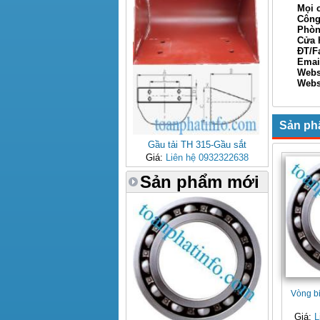
Mọi ch
Công ty
Phòng ki
Cửa hàn
ĐT/Fax: 
Email: 
Webs
Websi
Xin Ch
Sản ph
Gầu tải TH 315-Gầu sắt
Giá:
Liên hệ 0932322638
Sản phẩm mới
Vòng b
Giá:
L