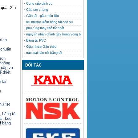
- Cung cấp dịch vụ
 qua. Xin
- Cấu tạo chung
- Gầu tải - gầu múc liệu
- ưu nhược điểm băng tải cao su
- phụ tùng thay thế tốt nhất
- nguyên nhân chính gây hỏng vòng bi
xích
- Băng tải PVC
- Gầu nhưa-Gầu thép
 chuẩn
- các loại dán nối băng tải
ích
nhông
ĐỐI TÁC
o cấp và
ế
,
thiết
i
 tải
c
140-1R
,
băng tải
ải
,
keo
i băng