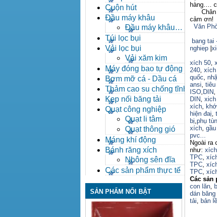
hàng…. ch
Cuộn hút
Chân thà
Đầu máy khâu
cảm ơn!
Văn Phò
Đầu máy khâu
Bafang
Túi lọc bụi
bang tai 
Vải lọc bụi
nghiep
|
x
Vải xăm kim
xích 50
,
Máy đóng bao tự động
240
,
xích
quốc
,
nhậ
Bơm mỡ cá - Dầu cá
ansi
,
tiêu
Thảm cao su chống tĩnh
ISO
,
DIN
điện
Kẹp nối băng tải
DIN
,
xich
xích
,
khớ
Quạt công nghiệp
hiện đaị
,
Quạt li tâm
bị
,
phụ tù
xích
,
gầu 
Quạt thông gió
pvc...
Máng khí động
Ngoài ra 
Bánh răng xích
như:
xíc
TPC
,
xíc
Nhông sên đĩa
TPC
,
xíc
Các sản phẩm thực tế
TPC
,
xíc
Các sản 
con lăn
,
b
SẢN PHẨM NỔI BẬT
dán băng 
tải
,
bản lề