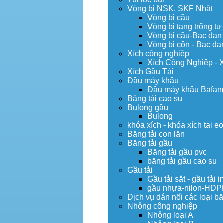
Vòng bi NSK, SKF Nhật
Vòng bi cầu
Vòng bi tang trống tự
Vòng bi cầu-Bạc đạn
Vòng bi côn - Bạc đạ
Xích công nghiệp
Xích Công Nghiệp - 
Xích Gầu Tải
Đầu máy khâu
Đầu máy khâu Bafan
Băng tải cao su
Bulong gầu
Bulong
khóa xích - khóa xích tai e
Băng tải con lăn
Băng tải gầu
Băng tải gầu pvc
băng tải gầu cao su
Gầu tải
Gầu tải sắt - gầu tải i
gầu nhựa-nilon-HDP
Dịch vụ dán nối các loại bă
Nhông công nghiệp
Nhông loại A