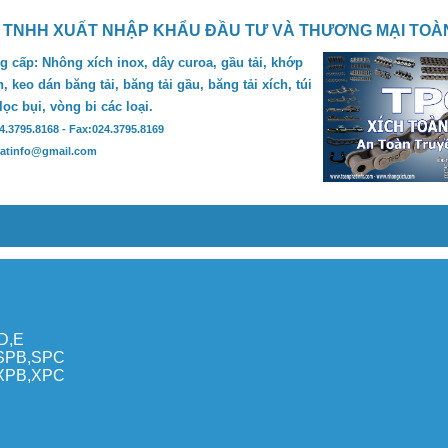
 TNHH XUẤT NHẬP KHẨU ĐẦU TƯ VÀ THƯƠNG MẠI TOÀ
 cấp: Nhông xích inox, dây curoa, gầu tải, khớp
, keo dán băng tải, băng tải gầu, băng tải xích, túi
 lọc bụi, vòng bi các loại.
24.3795.8168 - Fax:024.3795.8169
hatinfo@gmail.com
,D,E
,SPB,SPC
,XPB,XPC