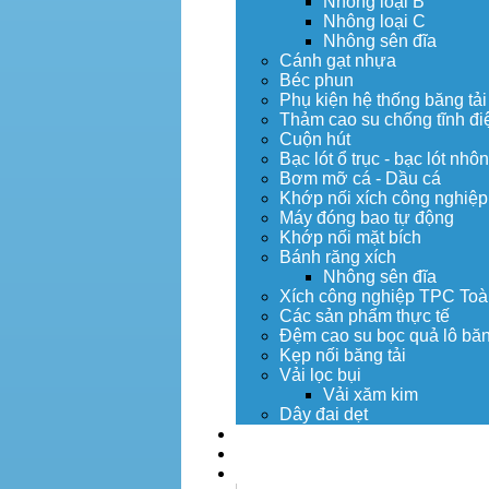
Nhông loại B
Nhông loại C
Nhông sên đĩa
Cánh gạt nhựa
Béc phun
Phụ kiện hệ thống băng tải
Thảm cao su chống tĩnh đi
Cuộn hút
Bạc lót ổ trục - bạc lót nhô
Bơm mỡ cá - Dầu cá
Khớp nối xích công nghiệp
Máy đóng bao tự động
Khớp nối mặt bích
Bánh răng xích
Nhông sên đĩa
Xích công nghiệp TPC Toà
Các sản phẩm thực tế
Đệm cao su bọc quả lô băn
Kẹp nối băng tải
Vải lọc bụi
Vải xăm kim
Dây đai dẹt
Dịch vụ
Tuyển dụng
Tin tức