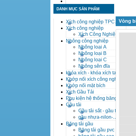
Liên hệ
DANH MỤC SẢN PHẨM
Vòng b
Xích công nghiệp TPC
Toàn Phát
Xích công nghiệp
Xích Công Nghiệp -
Xich Cong Nghiep
Nhông công nghiệp
Nhông loại A
Nhông loại B
Nhông loại C
Nhông sên đĩa
khóa xích - khóa xích tai eo
- khóa xích công nghiệp
Khớp nối xích công nghiệp
Khớp nối mặt bích
Xích Gầu Tải
Phụ kiện hệ thống băng tải
Gầu tải
Gầu tải sắt - gầu tải
inox
gầu nhựa-nilon-
HDPE
Băng tải gầu
Băng tải gầu pvc