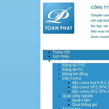
CÔNG TY
Chuyên cung
nối mặt bích
lọc bụi, vải
Điện thoại: 0
Email: toanp
Trang chủ
Giới thiệu
Sản phẩm
Băng tải PVC
Băng tải PU
Máng khí động
Dây Curoa
dây curoa loại A,B,C
dây curoa SPZ,SPA
dây curoa XPZ,XPA
Quạt công nghiệp
Quạt li tâm
Quạt thông gió
Túi lọc bụi