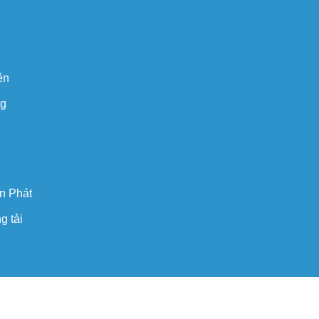
ện
ng
n Phát
g tải