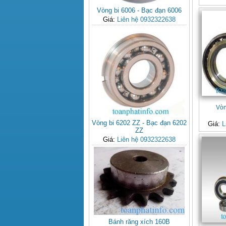
Vòng bi 6006 - Bạc đạn 6006
Giá:
Liên hệ 0932322638
Vòn
Vòng bi 6202 ZZ - Bạc đạn 6202
Giá:
L
ZZ
Giá:
Liên hệ 0932322638
Bánh răng xích 160B