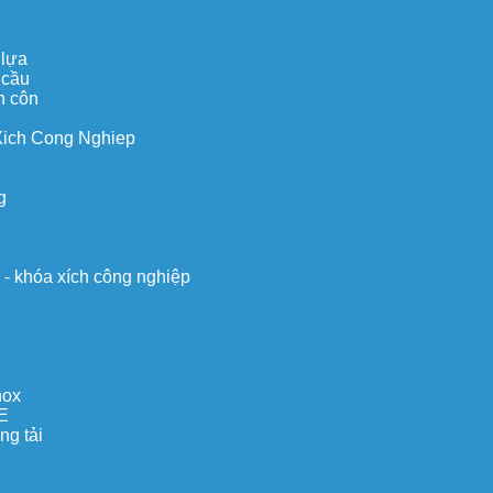
 lựa
 cầu
n côn
Xich Cong Nghiep
g
o - khóa xích công nghiệp
nox
E
ng tải