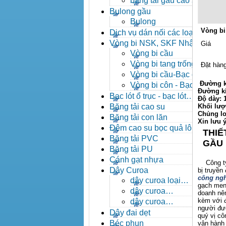
băng tải gầu cao su
Bulong gầu
Bulong
Vòng bi
Dịch vụ dán nối các loại
băng tải
Vòng bi NSK, SKF Nhật
Giá
Vòng bi cầu
Vòng bi tang trống tự
Đặt hàn
lựa
Vòng bi cầu-Bạc đạn
cầu
Đường k
Vòng bi côn - Bạc
Đường k
đạn côn
Bạc lót ổ trục - bạc lót
Độ dày:
nhông
Băng tải cao su
Khối lượ
Chủng lo
Băng tải con lăn
Xin lưu 
Đệm cao su bọc quả lô
THIẾ
băng tải
Băng tải PVC
GẦU
Băng tải PU
Cánh gạt nhựa
Công ty X
Dây Curoa
bị truyền
công ngh
dây curoa loại
gạch men,
A,B,C,D,E
dây curoa
doanh nên
SPZ,SPA,SPB,SPC
kèm với đ
dây curoa
người đượ
XPZ,XPA,XPB,XPC
Dây đai dẹt
quý vị c
Béc phun
vận hành 