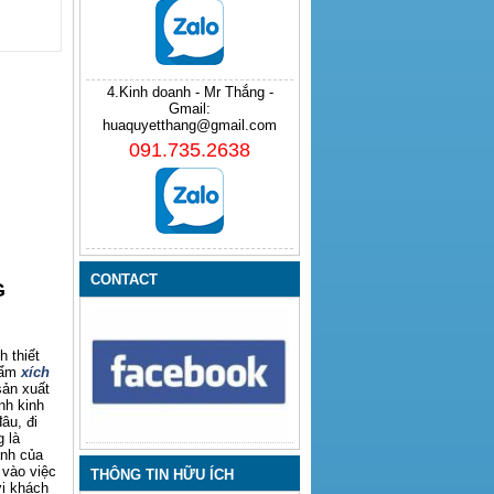
4.Kinh doanh - Mr Thắng -
Gmail:
huaquyetthang@gmail.com
091.735.2638
CONTACT
G
 thiết
hẩm
xích
sản xuất
nh kinh
âu, đi
 là
anh của
 vào việc
THÔNG TIN HỮU ÍCH
ới khách