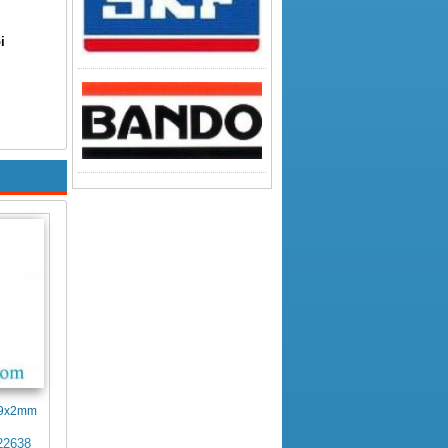
i
4x9x2mm
22638