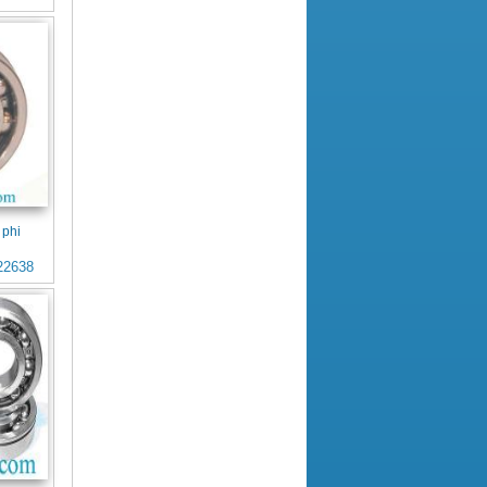
 phi
22638