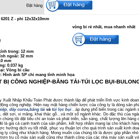
Đặt hàng
 6201 Z - phi 12x32x10mm
vòng bi rẻ nhất, mua nhanh nhất
g
ính trong: 12 mm
ính ngoài: 32 mm
 10 mm
ng: 0.037 kg
ại: Vòng bi cầu
ý: Hình ảnh SP chỉ mang tính minh họa
T BỊ CÔNG NGHIỆP-BĂNG TẢI-TÚI LỌC BỤI-BULON
uất Nhập Khẩu Toàn Phát được thành lập để phát triển lĩnh vực kinh doanh
 động công nghiệp. Hiện nay mặt hàng chiến lược của công ty là dòng sản p
iệp
,
dây curoa
,
băng tải
và
túi lọc bụi
…áp dụng phổ biến trong các ngành 
 dệt sợi, xi măng, khai thác gỗ…và một số ngành khác. Do đặc thù của ngà
 chúng tôi đặt tiêu chí an toàn và phát triển, sẵn sàng, chất lượng lên hàng đ
ó là giá cả cạnh tranh của sản phẩm, kết hợp nhằm mang lại cho khách hàng
c hưởng dịch vụ tốt nhất, phục vụ thuận lợi cho quá trình sản xuất kinh do
ông ty cũng như khách hàng. Mong muốn của chúng tôi là được góp phần nhỏ
trơn tru cỗ máy sản xuất cũng như thành công của các nhà máy sản xuất v