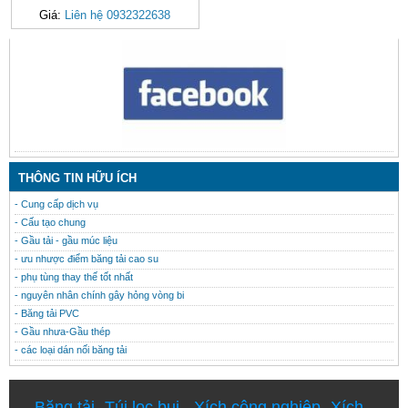
Giá:
Liên hệ 0932322638
CONTACT
THÔNG TIN HỮU ÍCH
- Cung cấp dịch vụ
- Cấu tạo chung
- Gầu tải - gầu múc liệu
- ưu nhược điểm băng tải cao su
- phụ tùng thay thế tốt nhất
- nguyên nhân chính gây hỏng vòng bi
- Băng tải PVC
- Gầu nhưa-Gầu thép
- các loại dán nối băng tải
Băng tải
-
Túi lọc bụi
-
Xích công nghiệp
-
Xích