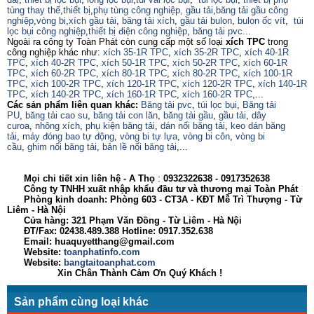
tùng thay thế
,
thiết bị
,
phụ tùng công nghiệp,
gầu tải
,
băng tải gầu công
nghiệp
,
vòng bi
,
xích gầu tải
,
băng tải xích
,
gầu tải bulon
,
bulon ốc vít
,
túi
lọc bụi công nghiệp
,
thiết bị điện công nghiệp
,
băng tải pvc...
Ngoài ra công ty Toàn Phát còn cung cấp một số loại
xích TPC
trong
công nghiệp khác như:
xích 35-1R TPC
,
xích 35-2R TPC
,
xích 40-1R
TPC
,
xích 40-2R TPC
,
xích 50-1R TPC
,
xích 50-2R TPC
,
xích 60-1R
TPC
,
xích 60-2R TPC
,
xích 80-1R TPC
,
xích 80-2R TPC
,
xích 100-1R
TPC
,
xích 100-2R TPC
,
xích 120-1R TPC
,
xích 120-2R TPC
,
xích 140-1R
TPC
,
xích 140-2R TPC
,
xích 160-1R TPC
,
xích 160-2R TPC
,...
Các sản phẩm liên quan khác:
Băng tải pvc
,
túi lọc bụi
,
Băng tải
PU
,
băng tải cao su
,
băng tải con lăn
,
băng tải gầu
,
gầu tải
,
dây
curoa
,
nhông xích
,
phụ kiện băng tải
,
dán nối băng tải
,
keo dán băng
tải
,
máy đóng bao tự động
,
vòng bi tự lựa
,
vòng bi côn
,
vòng bi
cầu
,
ghim nối băng tải
,
bản lề nối băng tải
,...
Mọi chi tiết xin liên hệ - A
Thọ
:
0932322638
- 0917352638
Công ty TNHH xuất nhập khẩu đầu tư và thương mại Toàn Phát
Phòng kinh doanh: Phòng 603 - CT3A - KĐT Mễ Trì Thượng - Từ
Liêm - Hà Nội
Cửa hàng: 321 Phạm Văn Đồng - Từ Liêm - Hà Nội
ĐT/Fax: 02438.489.388 Hotline: 0917.352.638
Email: huaquyetthang@gmail.com
Website:
toanphatinfo.com
Website:
bangtaitoanphat.com
Xin Chân Thành Cảm Ơn Quý Khách !
Sản phẩm cùng loại khác