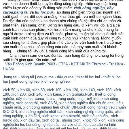
vực kinh doanh thiết bị truyền động công nghiệp. Hiện nay mặt hàng
chiến lược của công ty là dòng sản phẩm
xích công nghiệp
,
dây
curoa
,
băng tải
và
túi lọc bụi
…áp dụng phổ biến trong các ngành sản
xuất gạch men, dệt sợi, xi măng, khai thác gỗ…và một số ngành khác.
Do đặc thù của ngành kinh doanh nên chúng tôi đặt tiêu chí an toàn và
phát triển, sẵn sàng, chất lượng lên hàng đâu, đi kèm với đó là giá cả
cạnh tranh của sản phẩm, kết hợp nhằm mang lại cho khách hàng là
người được hưởng dịch vụ tốt nhất, phục vụ thuận lợi cho quá trình sản
xuất kinh doanh của quý vị công ty cũng như khách hàng. Mong muốn
của chúng tôi là được góp phần nhỏ vào việc vận hành trơn tru cỗ máy
sản xuất cũng như thành công của các nhà máy sản xuất với khách
hàng…. chúng tôi lấy đó là thành công lớn nhất của chúng tôi.
Chân thành cảm ơn các đối tác, bạn hàng đã ủng hộ chúng tôi trong
suốt thời gian qua. Xin cảm ơn!
Văn Phòng Kinh Doanh: P603 - CT3A - KĐT Mễ Trì Thượng - Từ Liêm -
Hà Nội
bang tai - băng tải
|
day curoa - dây curoa
|
thiet bi loc bui - thiết bị lọc
bụi
|
quat cong nghiep
|
xich cong nghiep
xích 50
,
xích 60
,
xích 80
,
xích 100
,
xích 120
,
xích 140
,
xích 160,
xích
180
,
xích 200
,
xích 240
,
xích kana
,
xích tsubaki
,
NSK
,
thiết bị công
nghiệp
,
dây curoa
,
curoa
,
china
,
trung quốc
,
nhật
,
mỹ
,
xích
,
xích công
nghiệp
,
xích băng tải
,
xích ANSI
,
xích công nghiệp tiêu chuẩn ansi
,
tiêu
chuẩn ansi
,
xích công nghiệp tiêu chuẩn DIN
,
xích công nghiệp tiêu chuẩn
ISO
,
DIN
,
xích công nghiệp nhật bản
,
xích công nghiệp trung quốc
,
xích
công nghiệp
,
xích DIN
,
xich kana,
xich hitachi
,
xích tiêu chuẩn
,
xich
bước đôi
,
xich gầu tải
,
xích có tai
,
nhông xích
,
khớp nối xich
,
xích công
nghiệp
,
túi lọc bụi công nghiệp các loại với chất liệu cao cấp và hiện
đaị
,
thiết bị lọc bụi
,
lồng lọc bụi
,
túi vải lọc bụi
,
túi lọc bụi
,
thiết bị phụ