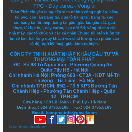
TPC
-
Dây curoa
-
Vòng bi
Toàn Phát chuyên cung cấp
xích nhông công nghiệp
,
băng
tải pvc
,
con lăn băng tải
,
quả lô băng tải
,
băng tải cao
su
,
băng tải lõi thép
,
băng tải gầu
,
gầu tải
,
gầu sắt
,
gầu
nhựa
,
túi lọc bụi
, dây curoa,
kẹp nối S4
,
vòng bi
cho các
nhà máy, các tổ chức và các cá nhân.
Chúng tôi
luôn luôn
tự
tin
sẽ
làm
hài lòng
quý khách
với
chất lượng
sản
phẩm
cao
và
đội ngũ
kỹ thuật
giàu kinh nghiệm.
CÔNG TY TNHH XUẤT NHẬP KHẨU ĐẦU TƯ VÀ
THƯƠNG MẠI TOÀN PHÁT
ĐC: Số 98 Tô Ngọc Vân - Phường Quảng An -
Quận Tây Hồ - Hà Nội
Chi nhánh Hà Nội: Phòng 603 - CT3A - KĐT Mễ Trì
Thượng - Từ Liêm - Hà Nội
Chi nhánh TP.HCM: 65/2 - Tổ 5 KP3 Đường Tân
Chánh Hiệp - Phường Tân Chánh Hiệp - Quận
12 - TP.HCM
Cửa hàng
:
80 Lê Hoàn - Phủ Lý - Hà Nam
Điện thoại: 024.3795.8168 Fax: 024.3795.8169
Email: toanphatinfo@gmail.com
Design by
toanphatinfo.com