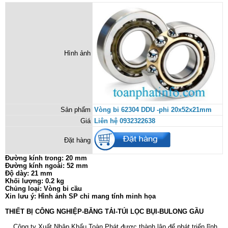
Hình ảnh
Sản phẩm
Vòng bi 62304 DDU -phi 20x52x21mm
Giá
Liên hệ 0932322638
Đặt hàng
Đường kính trong: 20 mm
Đường kính ngoài: 52 mm
Độ dày: 21 mm
Khối lượng: 0.2 kg
Chủng loại: Vòng bi cầu
Xin lưu ý: Hình ảnh SP chỉ mang tính minh họa
THIẾT BỊ CÔNG NGHIỆP-BĂNG TẢI-TÚI LỌC BỤI-BULONG GẦU
Công ty Xuất Nhập Khẩu Toàn Phát được thành lập để phát triển lĩnh