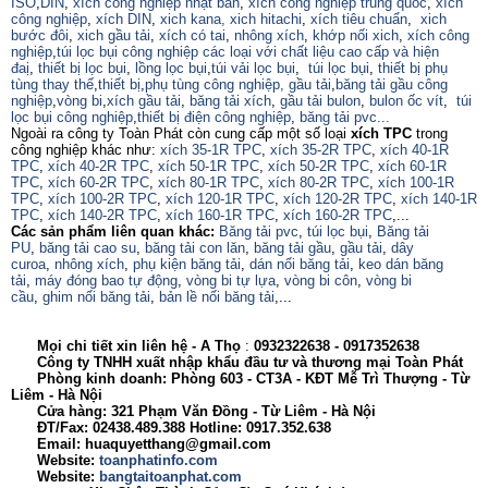
ISO
,
DIN
,
xích công nghiệp nhật bản
,
xích công nghiệp trung quốc
,
xích
công nghiệp
,
xích DIN
,
xich kana,
xich hitachi
,
xích tiêu chuẩn
,
xich
bước đôi
,
xich gầu tải
,
xích có tai
,
nhông xích
,
khớp nối xich
,
xích công
nghiệp
,
túi lọc bụi công nghiệp các loại với chất liệu cao cấp và hiện
đaị
,
thiết bị lọc bụi
,
lồng lọc bụi
,
túi vải lọc bụi
,
túi lọc bụi
,
thiết bị phụ
tùng thay thế
,
thiết bị
,
phụ tùng công nghiệp,
gầu tải
,
băng tải gầu công
nghiệp
,
vòng bi
,
xích gầu tải
,
băng tải xích
,
gầu tải bulon
,
bulon ốc vít
,
túi
lọc bụi công nghiệp
,
thiết bị điện công nghiệp
,
băng tải pvc...
Ngoài ra công ty Toàn Phát còn cung cấp một số loại
xích TPC
trong
công nghiệp khác như:
xích 35-1R TPC
,
xích 35-2R TPC
,
xích 40-1R
TPC
,
xích 40-2R TPC
,
xích 50-1R TPC
,
xích 50-2R TPC
,
xích 60-1R
TPC
,
xích 60-2R TPC
,
xích 80-1R TPC
,
xích 80-2R TPC
,
xích 100-1R
TPC
,
xích 100-2R TPC
,
xích 120-1R TPC
,
xích 120-2R TPC
,
xích 140-1R
TPC
,
xích 140-2R TPC
,
xích 160-1R TPC
,
xích 160-2R TPC
,...
Các sản phẩm liên quan khác:
Băng tải pvc
,
túi lọc bụi
,
Băng tải
PU
,
băng tải cao su
,
băng tải con lăn
,
băng tải gầu
,
gầu tải
,
dây
curoa
,
nhông xích
,
phụ kiện băng tải
,
dán nối băng tải
,
keo dán băng
tải
,
máy đóng bao tự động
,
vòng bi tự lựa
,
vòng bi côn
,
vòng bi
cầu
,
ghim nối băng tải
,
bản lề nối băng tải
,...
Mọi chi tiết xin liên hệ - A
Thọ
:
0932322638
- 0917352638
Công ty TNHH xuất nhập khẩu đầu tư và thương mại Toàn Phát
Phòng kinh doanh: Phòng 603 - CT3A - KĐT Mễ Trì Thượng - Từ
Liêm - Hà Nội
Cửa hàng: 321 Phạm Văn Đồng - Từ Liêm - Hà Nội
ĐT/Fax: 02438.489.388 Hotline: 0917.352.638
Email: huaquyetthang@gmail.com
Website:
toanphatinfo.com
Website:
bangtaitoanphat.com