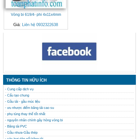
Vòng bi 619/4- phi 4x11x4mm
Giá:
Liên hệ 0932322638
CONTACT
THÔNG TIN HỮU ÍCH
- Cung cấp dịch vụ
- Cấu tạo chung
- Gầu tải - gầu múc liệu
- ưu nhược điểm băng tải cao su
- phụ tùng thay thế tốt nhất
- nguyên nhân chính gây hỏng vòng bi
- Băng tải PVC
- Gầu nhưa-Gầu thép
- các loại dán nối băng tải