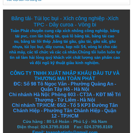
Băng tải
-
Túi lọc bụi
-
Xích công nghiệp
-
Xích
TPC
-
Dây curoa
-
Vòng bi
Toàn Phát chuyên cung cấp
xích nhông công nghiệp
,
băng
tải pvc
,
con lăn băng tải
,
quả lô băng tải
,
băng tải cao
su
,
băng tải lõi thép
,
băng tải gầu
,
gầu tải
,
gầu sắt
,
gầu
nhựa
,
túi lọc bụi
, dây curoa,
kẹp nối S4
,
vòng bi
cho các
nhà máy, các tổ chức và các cá nhân.
Chúng tôi
luôn luôn
tự
tin
sẽ
làm
hài lòng
quý khách
với
chất lượng
sản
phẩm
cao
và
đội ngũ
kỹ thuật
giàu kinh nghiệm.
CÔNG TY TNHH XUẤT NHẬP KHẨU ĐẦU TƯ VÀ
THƯƠNG MẠI TOÀN PHÁT
ĐC: Số 98 Tô Ngọc Vân - Phường Quảng An -
Quận Tây Hồ - Hà Nội
Chi nhánh Hà Nội: Phòng 603 - CT3A - KĐT Mễ Trì
Thượng - Từ Liêm - Hà Nội
Chi nhánh TP.HCM: 65/2 - Tổ 5 KP3 Đường Tân
Chánh Hiệp - Phường Tân Chánh Hiệp - Quận
12 - TP.HCM
Cửa hàng
:
80 Lê Hoàn - Phủ Lý - Hà Nam
Điện thoại: 024.3795.8168 Fax: 024.3795.8169
Email: toanphatinfo@gmail.com