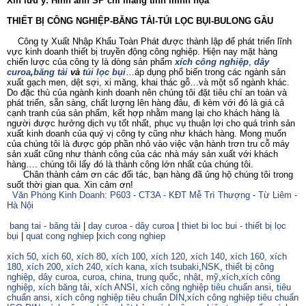
Xin lưu ý: Hình ảnh SP chỉ mang tính minh họa
THIẾT BỊ CÔNG NGHIỆP-BĂNG TẢI-TÚI LỌC BỤI-BULONG GẦU
Công ty Xuất Nhập Khẩu Toàn Phát được thành lập để phát triển lĩnh
vực kinh doanh thiết bị truyền động công nghiệp. Hiện nay mặt hàng
chiến lược của công ty là dòng sản phẩm
xích công nghiệp
,
dây
curoa
,
băng tải
và
túi lọc bụi
…áp dụng phổ biến trong các ngành sản
xuất gạch men, dệt sợi, xi măng, khai thác gỗ…và một số ngành khác.
Do đặc thù của ngành kinh doanh nên chúng tôi đặt tiêu chí an toàn và
phát triển, sẵn sàng, chất lượng lên hàng đâu, đi kèm với đó là giá cả
cạnh tranh của sản phẩm, kết hợp nhằm mang lại cho khách hàng là
người được hưởng dịch vụ tốt nhất, phục vụ thuận lợi cho quá trình sản
xuất kinh doanh của quý vị công ty cũng như khách hàng. Mong muốn
của chúng tôi là được góp phần nhỏ vào việc vận hành trơn tru cỗ máy
sản xuất cũng như thành công của các nhà máy sản xuất với khách
hàng…. chúng tôi lấy đó là thành công lớn nhất của chúng tôi.
Chân thành cảm ơn các đối tác, bạn hàng đã ủng hộ chúng tôi trong
suốt thời gian qua. Xin cảm ơn!
Văn Phòng Kinh Doanh: P603 - CT3A - KĐT Mễ Trì Thượng - Từ Liêm -
Hà Nội
bang tai - băng tải
|
day curoa - dây curoa
|
thiet bi loc bui - thiết bị lọc
bụi
|
quat cong nghiep
|
xich cong nghiep
xích 50
,
xích 60
,
xích 80
,
xích 100
,
xích 120
,
xích 140
,
xích 160,
xích
180
,
xích 200
,
xích 240
,
xích kana
,
xích tsubaki
,
NSK
,
thiết bị công
nghiệp
,
dây curoa
,
curoa
,
china
,
trung quốc
,
nhật
,
mỹ
,
xích
,
xích công
nghiệp
,
xích băng tải
,
xích ANSI
,
xích công nghiệp tiêu chuẩn ansi
,
tiêu
chuẩn ansi
,
xích công nghiệp tiêu chuẩn DIN
,
xích công nghiệp tiêu chuẩn