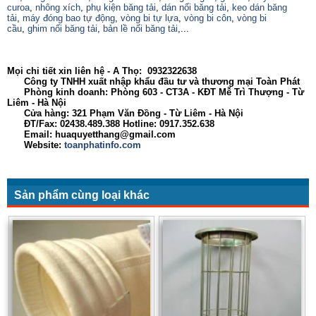
curoa
,
nhông xích
,
phụ kiện băng tải
,
dán nối băng tải
,
keo dán băng
tải
,
máy đóng bao tự động
,
vòng bi tự lựa
,
vòng bi côn
,
vòng bi
cầu
,
ghim nối băng tải
,
bản lề nối băng tải
,...
Mọi chi tiết xin liên hệ - A Thọ: 0932322638
Công ty TNHH xuất nhập khẩu đầu tư và thương mại Toàn Phát
Phòng kinh doanh: Phòng 603 - CT3A - KĐT Mễ Trì Thượng - Từ
Liêm - Hà Nội
Cửa hàng: 321 Phạm Văn Đồng - Từ Liêm - Hà Nội
ĐT/Fax: 02438.489.388 Hotline: 0917.352.638
Email: huaquyetthang@gmail.com
Website:
toanphatinfo.com
Sản phẩm cùng loại khác