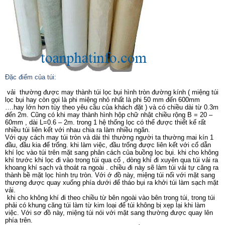
Đặc điểm của túi:
vải thường được may thành túi lọc bụi hình tròn đường kính ( miệng túi
lọc bụi hay còn gọi là phi miệng nhỏ nhất là phi 50 mm đến 600mm
….hay lớn hơn tùy theo yêu cầu của khách đặt ) và có chiều dài từ 0.3m
đến 2m. Cũng có khi may thành hình hộp chữ nhật chiều rộng B = 20 –
60mm , dài L=0.6 – 2m. trong 1 hệ thống lọc có thể được thiết kế rất
nhiều túi liên kết với nhau chia ra làm nhiều ngăn.
Với quy cách may túi tròn và dài thì thường người ta thường mai kín 1
đầu, đầu kia để trống. khi làm việc, đầu trống được liên kết với cổ dẫn
khí lọc vào túi trên mặt sang phân cách của buồng lọc bụi. khi cho không
khí trước khi lọc đi vào trong túi qua cổ , dòng khí đi xuyên qua túi vải ra
khoang khí sạch và thoát ra ngoài . chiều đi này sẽ làm túi vải tự căng ra
thành bề mặt lọc hình trụ tròn. Với ớ đồ này, miệng túi nối với mặt sang
thương được quay xuống phía dưới để tháo bụi ra khởi túi làm sạch mặt
vải.
khi cho không khí đi theo chiều từ bên ngoài vào bên trong túi, trong túi
phải có khung căng túi làm từ kim loại để túi không bị xẹp lại khi làm
việc. Với sơ đồ này, miệng túi nói với mặt sang thường được quay lên
phía trên.