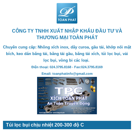
CÔNG TY TNHH XUẤT NHẬP KHẨU ĐẦU TƯ VÀ
THƯƠNG MẠI TOÀN PHÁT
Chuyên cung cấp: Nhông xích inox, dây curoa, gầu tải, khớp nối mặt
bích, keo dán băng tải, băng tải gầu, băng tải xích, túi lọc bụi, vải
lọc bụi, vòng bi các loại.
Điện thoại: 024.3795.8168 - Fax:024.3795.8169
Email: toanphatinfo@gmail.com
Túi lọc bụi chịu nhiệt 200-300 độ C