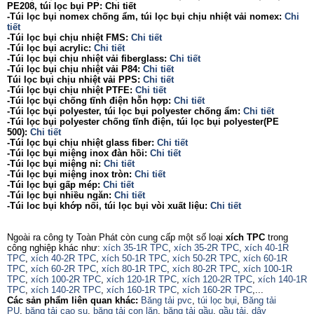
PE208, túi lọc bụi PP: Chi tiết
-Túi lọc bụi nomex chống ẩm, túi lọc bụi chịu nhiệt vải nomex:
Chi
tiết
-Túi lọc bụi chịu nhiệt FMS:
Chi tiết
-Túi lọc bụi acrylic:
Chi tiết
-Túi lọc bụi chịu nhiệt vải fiberglass:
Chi tiết
-Túi lọc bụi chịu nhiệt vải P84:
Chi tiết
Túi lọc bụi chịu nhiệt vải PPS:
Chi tiết
-Túi lọc bụi chịu nhiệt PTFE:
Chi tiết
-Túi lọc bụi chống tĩnh điện hỗn hợp:
Chi tiết
-Túi lọc bụi polyester, túi lọc bụi polyester chống ẩm:
Chi tiết
-Túi lọc bụi polyester chống tĩnh điện, túi lọc bụi polyester(PE
500):
Chi tiết
-Túi lọc bụi chịu nhiệt glass fiber:
Chi tiết
-Túi lọc bụi miệng inox đàn hồi:
Chi tiết
-Túi lọc bụi miệng nỉ:
Chi tiết
-Túi lọc bụi miệng inox tròn:
Chi tiết
-Túi lọc bụi gấp mép:
Chi tiết
-Túi lọc bụi nhiều ngăn:
Chi tiết
-Túi loc bụi khớp nối, túi lọc bụi vòi xuất liệu:
Chi tiết
Ngoài ra công ty Toàn Phát còn cung cấp một số loại
xích TPC
trong
công nghiệp khác như:
xích 35-1R TPC
,
xích 35-2R TPC
,
xích 40-1R
TPC
,
xích 40-2R TPC
,
xích 50-1R TPC
,
xích 50-2R TPC
,
xích 60-1R
TPC
,
xích 60-2R TPC
,
xích 80-1R TPC
,
xích 80-2R TPC
,
xích 100-1R
TPC
,
xích 100-2R TPC
,
xích 120-1R TPC
,
xích 120-2R TPC
,
xích 140-1R
TPC
,
xích 140-2R TPC
,
xích 160-1R TPC
,
xích 160-2R TPC
,...
Các sản phẩm liên quan khác:
Băng tải pvc
,
túi lọc bụi
,
Băng tải
PU
,
băng tải cao su
,
băng tải con lăn
,
băng tải gầu
,
gầu tải
,
dây