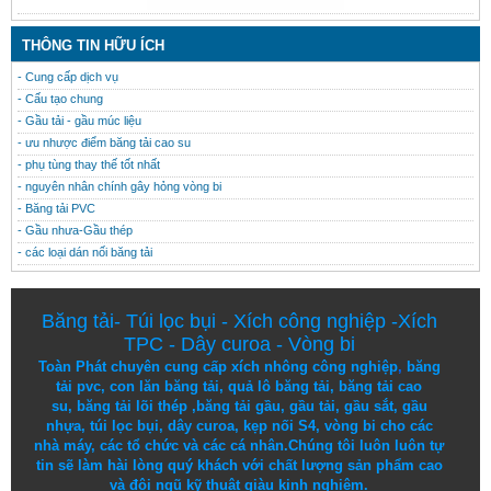
THÔNG TIN HỮU ÍCH
- Cung cấp dịch vụ
- Cấu tạo chung
- Gầu tải - gầu múc liệu
- ưu nhược điểm băng tải cao su
- phụ tùng thay thế tốt nhất
- nguyên nhân chính gây hỏng vòng bi
- Băng tải PVC
- Gầu nhưa-Gầu thép
- các loại dán nối băng tải
Băng tải
-
Túi lọc bụi
-
Xích công nghiệp
-
Xích
TPC
-
Dây curoa
-
Vòng bi
Toàn Phát chuyên cung cấp
xích nhông công nghiệp
,
băng
tải pvc
,
con lăn băng tải
,
quả lô băng tải
,
băng tải cao
su
,
băng tải lõi thép
,
băng tải gầu
,
gầu tải
,
gầu sắt
,
gầu
nhựa
,
túi lọc bụi
, dây curoa,
kẹp nối S4
,
vòng bi
cho các
nhà máy, các tổ chức và các cá nhân.
Chúng tôi
luôn luôn
tự
tin
sẽ
làm
hài lòng
quý khách
với
chất lượng
sản
phẩm
cao
và
đội ngũ
kỹ thuật
giàu kinh nghiệm.