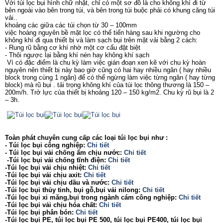
Với túi lọc bụi hình chữ nhật, chỉ có một sơ đồ là cho không khí đi từ
bên ngoài vào bên trong túi, và bên trong túi buộc phải có khung căng túi
vải..
khoảng các giữa các túi chọn từ 30 – 100mm
việc hoàng nguyên bề mặt lọc có thể tiến hàng sau khi ngường cho
không khí đi qua thiết bị và làm sạch bụi trên mặt vải bằng 2 cách:
- Rung rũ bằng cơ khí nhờ một cơ cấu đặt biệt
- Thôi ngược lại bằng khí nén hay không khí sạch
Vì có đặc điểm là chu kỳ làm việc gián đoạn xen kẽ với chu kỳ hoàn
nguyên nên thiết bị này bao giờ cũng có hai hay nhiều ngăn ( hay nhiều
block trong cùng 1 ngăn) để có thể ngừng làm việc từng ngăn ( hay từng
block) mà rũ bụi . tải trọng không khí của túi lọc thông thương là 150 –
200m/h. Trở lực của thiết bị khoảng 120 – 150 kg/m2. Chu kỳ rũ bụi là 2
– 3h.
Toàn phát chuyên cung cấp các loại túi lọc bụi như :
- Túi lọc bụi công nghiệp:
Chi tiết
- Túi lọc bụi vải chống ẩm chịu nước:
Chi tiết
-
Túi lọc bụi vải chống tĩnh điện:
Chi tiết
-Túi lọc bụi vải chịu nhiệt:
Chi tiết
-Túi lọc bụi vải chịu axit:
Chi tiết
-Túi lọc bụi vải chịu dầu và nước:
Chi tiết
-Túi lọc bụi thủy tinh, bụi gỗ,bụi vải nilong:
Chi tiết
-Túi lọc bụi xi măng,bụi trong ngành cám công nghiệp:
Chi tiết
-Túi lọc bụi vải chịu hóa chất:
Chi tiết
-Túi lọc bụi phân bón:
Chi tiết
-Túi lọc bụi PE, túi lọc bụi PE 500, túi lọc bụi PE400, túi lọc bụi