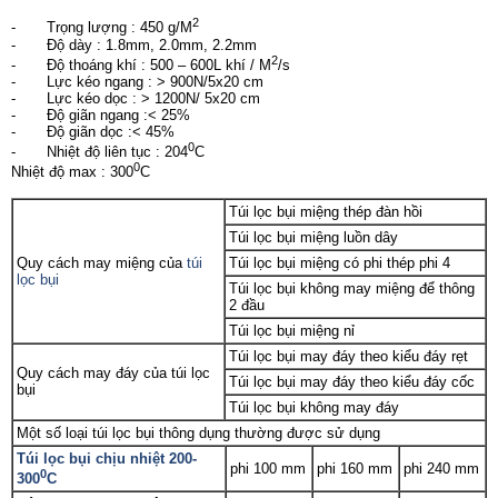
2
- Trọng lượng : 450 g/M
- Độ dày : 1.8mm, 2.0mm, 2.2mm
2
- Độ thoáng khí : 500 – 600L khí / M
/s
- Lực kéo ngang : > 900N/5x20 cm
- Lực kéo dọc : > 1200N/ 5x20 cm
- Độ giãn ngang :< 25%
- Độ giãn dọc :< 45%
0
- Nhiệt độ liên tục : 204
C
0
Nhiệt độ max : 300
C
Túi lọc bụi miệng thép đàn hồi
Túi lọc bụi miệng luồn dây
Quy cách may miệng của
túi
Túi lọc bụi miệng có phi thép phi 4
lọc bụi
Túi lọc bụi không may miệng để thông
2 đầu
Túi lọc bụi miệng nỉ
Túi lọc bụi may đáy theo kiểu đáy rẹt
Quy cách may đáy của túi lọc
Túi lọc bụi may đáy theo kiểu đáy cốc
bụi
Túi lọc bụi không may đáy
Một số loại túi lọc bụi thông dụng thường được sử dụng
Túi lọc bụi chịu nhiệt 200-
phi 100 mm
phi 160 mm
phi 240 mm
0
300
C