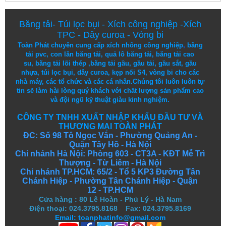
Băng tải
-
Túi lọc bụi
-
Xích công nghiệp
-
Xích
TPC
-
Dây curoa
-
Vòng bi
Toàn Phát chuyên cung cấp
xích nhông công nghiệp
,
băng
tải pvc
,
con lăn băng tải
,
quả lô băng tải
,
băng tải cao
su
,
băng tải lõi thép
,
băng tải gầu
,
gầu tải
,
gầu sắt
,
gầu
nhựa
,
túi lọc bụi
, dây curoa,
kẹp nối S4
,
vòng bi
cho các
nhà máy, các tổ chức và các cá nhân.
Chúng tôi
luôn luôn
tự
tin
sẽ
làm
hài lòng
quý khách
với
chất lượng
sản
phẩm
cao
và
đội ngũ
kỹ thuật
giàu kinh nghiệm.
CÔNG TY TNHH XUẤT NHẬP KHẨU ĐẦU TƯ VÀ
THƯƠNG MẠI TOÀN PHÁT
ĐC: Số 98 Tô Ngọc Vân - Phường Quảng An -
Quận Tây Hồ - Hà Nội
Chi nhánh Hà Nội: Phòng 603 - CT3A - KĐT Mễ Trì
Thượng - Từ Liêm - Hà Nội
Chi nhánh TP.HCM: 65/2 - Tổ 5 KP3 Đường Tân
Chánh Hiệp - Phường Tân Chánh Hiệp - Quận
12 - TP.HCM
Cửa hàng
:
80 Lê Hoàn - Phủ Lý - Hà Nam
Điện thoại: 024.3795.8168 Fax: 024.3795.8169
Email: toanphatinfo@gmail.com