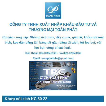
CÔNG TY TNHH XUẤT NHẬP KHẨU ĐẦU TƯ VÀ
THƯƠNG MẠI TOÀN PHÁT
Chuyên cung cấp: Nhông xích inox, dây curoa, gầu tải, khớp nối mặt
bích, keo dán băng tải, băng tải gầu, băng tải xích, túi lọc bụi, vải
lọc bụi, vòng bi các loại.
Điện thoại: 024.3795.8168 - Fax:024.3795.8169
Email: toanphatinfo@gmail.com
Khớp nối xích KC 80-22