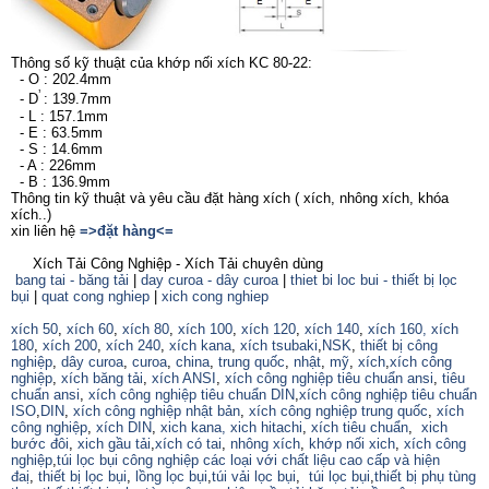
Thông số kỹ thuật của khớp nối xích KC 80-22:
- O : 202.4mm
’
- D
: 139.7mm
- L : 157.1mm
- E : 63.5mm
- S : 14.6mm
- A : 226mm
- B : 136.9mm
Thông tin kỹ thuật và yêu cầu đặt hàng xích ( xích, nhông xích, khóa
xích..)
xin liên hệ
=>đặt hàng<=
Xích Tải Công Nghiệp - Xích Tải chuyên dùng
bang tai - băng tải
|
day curoa - dây curoa
|
thiet bi loc bui - thiết bị lọc
bụi
|
quat cong nghiep
|
xich cong nghiep
xích 50
,
xích 60
,
xích 80
,
xích 100
,
xích 120
,
xích 140
,
xích 160,
xích
180
,
xích 200
,
xích 240
,
xích kana
,
xích tsubaki
,
NSK
,
thiết bị công
nghiệp
,
dây curoa
,
curoa
,
china
,
trung quốc
,
nhật
,
mỹ
,
xích
,
xích công
nghiệp
,
xích băng tải
,
xích ANSI
,
xích công nghiệp tiêu chuẩn ansi
,
tiêu
chuẩn ansi
,
xích công nghiệp tiêu chuẩn DIN
,
xích công nghiệp tiêu chuẩn
ISO
,
DIN
,
xích công nghiệp nhật bản
,
xích công nghiệp trung quốc
,
xích
công nghiệp
,
xích DIN
,
xich kana,
xich hitachi
,
xích tiêu chuẩn
,
xich
bước đôi
,
xich gầu tải
,
xích có tai
,
nhông xích
,
khớp nối xich
,
xích công
nghiệp
,
túi lọc bụi công nghiệp các loại với chất liệu cao cấp và hiện
đaị
,
thiết bị lọc bụi
,
lồng lọc bụi
,
túi vải lọc bụi
,
túi lọc bụi
,
thiết bị phụ tùng