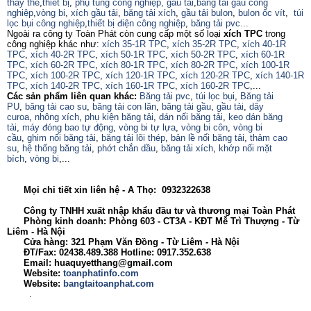
thay thế
,
thiết bị
,
phụ tùng công nghiệp,
gầu tải
,
băng tải gầu công
nghiệp
,
vòng bi
,
xích gầu tải
,
băng tải xích
,
gầu tải bulon
,
bulon ốc vít
,
túi
lọc bụi công nghiệp
,
thiết bị điện công nghiệp
,
băng tải pvc...
Ngoài ra công ty Toàn Phát còn cung cấp một số loại
xích TPC
trong
công nghiệp khác như:
xích 35-1R TPC
,
xích 35-2R TPC
,
xích 40-1R
TPC
,
xích 40-2R TPC
,
xích 50-1R TPC
,
xích 50-2R TPC
,
xích 60-1R
TPC
,
xích 60-2R TPC
,
xích 80-1R TPC
,
xích 80-2R TPC
,
xích 100-1R
TPC
,
xích 100-2R TPC
,
xích 120-1R TPC
,
xích 120-2R TPC
,
xích 140-1R
TPC
,
xích 140-2R TPC
,
xích 160-1R TPC
,
xích 160-2R TPC
,...
Các sản phẩm liên quan khác:
Băng tải pvc
,
túi lọc bụi
,
Băng tải
PU
,
băng tải cao su
,
băng tải con lăn
,
băng tải gầu
,
gầu tải
,
dây
curoa
,
nhông xích
,
phụ kiện băng tải
,
dán nối băng tải
,
keo dán băng
tải
,
máy đóng bao tự động
,
vòng bi tự lựa
,
vòng bi côn
,
vòng bi
cầu
,
ghim nối băng tải
,
băng tải lõi thép
,
bản lề nối băng tải
,
thảm cao
su
,
hệ thống băng tải
,
phớt chắn dầu
,
băng tải xích
,
khớp nối mặt
bích
,
vòng bi
,...
Mọi chi tiết xin liên hệ - A Thọ: 0932322638
Công ty TNHH xuất nhập khẩu đầu tư và thương mại Toàn Phát
Phòng kinh doanh: Phòng 603 - CT3A - KĐT Mễ Trì Thượng - Từ
Liêm - Hà Nội
Cửa hàng: 321 Phạm Văn Đồng - Từ Liêm - Hà Nội
ĐT/Fax: 02438.489.388 Hotline: 0917.352.638
Email: huaquyetthang@gmail.com
Website:
toanphatinfo.com
Website:
bangtaitoanphat.com
.