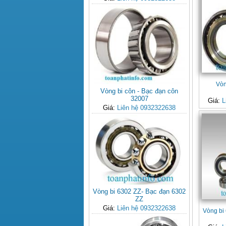
Vòn
Vòng bi côn - Bạc đạn côn
32007
Giá:
L
Giá:
Liên hệ 0932322638
Vòng bi 6302 ZZ- Bạc đạn 6302
ZZ
Giá:
Liên hệ 0932322638
Vòng bi