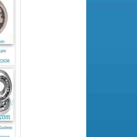
 phi
22638
x11x4mm