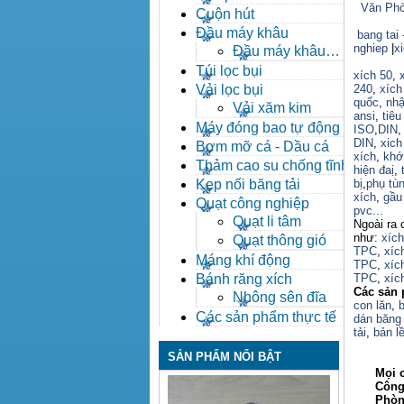
Văn Phò
Cuộn hút
Đầu máy khâu
bang tai 
nghiep
|
x
Đầu máy khâu
Bafang
Túi lọc bụi
xích 50
,
Vải lọc bụi
240
,
xích
quốc
,
nhậ
Vải xăm kim
ansi
,
tiêu
Máy đóng bao tự động
ISO
,
DIN
DIN
,
xich
Bơm mỡ cá - Dầu cá
xích
,
khớ
Thảm cao su chống tĩnh
hiện đaị
,
điện
Kẹp nối băng tải
bị
,
phụ tù
xích
,
gầu 
Quạt công nghiệp
pvc...
Quạt li tâm
Ngoài ra 
như:
xíc
Quạt thông gió
TPC
,
xíc
Máng khí động
TPC
,
xíc
Bánh răng xích
TPC
,
xíc
Các sản 
Nhông sên đĩa
con lăn
,
b
Các sản phẩm thực tế
dán băng 
tải
,
bản lề
SẢN PHẨM NỔI BẬT
Mọi ch
Công ty
Phòng ki