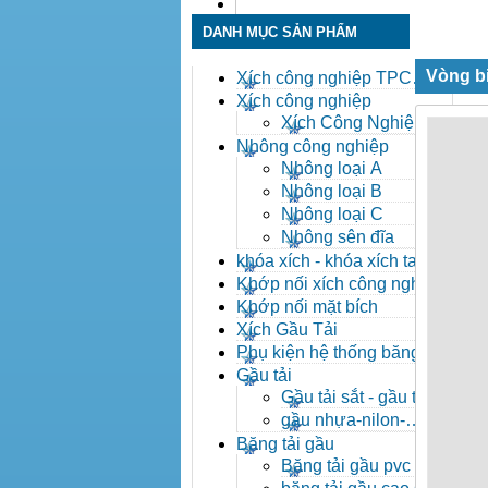
Liên hệ
DANH MỤC SẢN PHẨM
Vòng b
Xích công nghiệp TPC
Toàn Phát
Xích công nghiệp
Xích Công Nghiệp -
Xich Cong Nghiep
Nhông công nghiệp
Nhông loại A
Nhông loại B
Nhông loại C
Nhông sên đĩa
khóa xích - khóa xích tai eo
- khóa xích công nghiệp
Khớp nối xích công nghiệp
Khớp nối mặt bích
Xích Gầu Tải
Phụ kiện hệ thống băng tải
Gầu tải
Gầu tải sắt - gầu tải
inox
gầu nhựa-nilon-
HDPE
Băng tải gầu
Băng tải gầu pvc