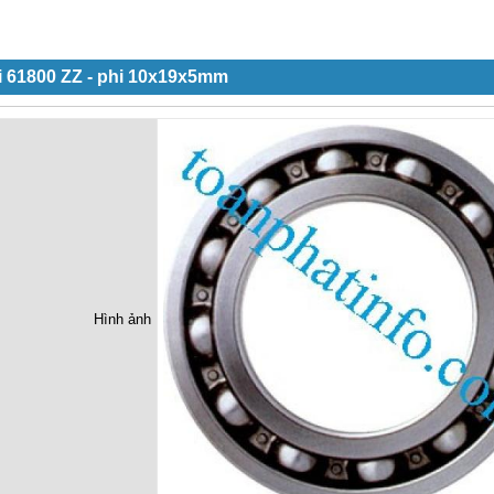
i 61800 ZZ - phi 10x19x5mm
Hình ảnh