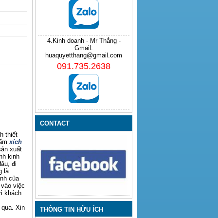
4.Kinh doanh - Mr Thắng -
Gmail:
huaquyetthang@gmail.com
091.735.2638
CONTACT
 thiết
hẩm
xích
sản xuất
nh kinh
âu, đi
 là
anh của
 vào việc
ới khách
 qua. Xin
THÔNG TIN HỮU ÍCH