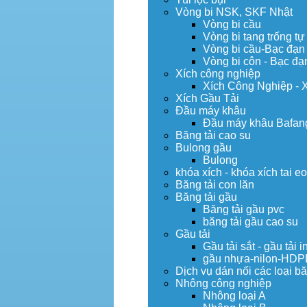
Vòng bi NSK, SKF Nhật
Vòng bi cầu
Vòng bi tang trống tự
Vòng bi cầu-Bạc đạn
Vòng bi côn - Bạc đạ
Xích công nghiệp
Xích Công Nghiệp - 
Xích Gầu Tải
Đầu máy khâu
Đầu máy khâu Bafan
Băng tải cao su
Bulong gầu
Bulong
khóa xích - khóa xích tai e
Băng tải con lăn
Băng tải gầu
Băng tải gầu pvc
băng tải gầu cao su
Gầu tải
Gầu tải sắt - gầu tải i
gầu nhựa-nilon-HDP
Dịch vụ dán nối các loại bă
Nhông công nghiệp
Nhông loại A