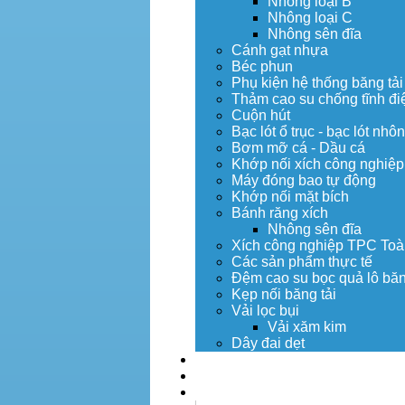
Nhông loại B
Nhông loại C
Nhông sên đĩa
Cánh gạt nhựa
Béc phun
Phụ kiện hệ thống băng tải
Thảm cao su chống tĩnh đi
Cuộn hút
Bạc lót ổ trục - bạc lót nhô
Bơm mỡ cá - Dầu cá
Khớp nối xích công nghiệp
Máy đóng bao tự động
Khớp nối mặt bích
Bánh răng xích
Nhông sên đĩa
Xích công nghiệp TPC Toà
Các sản phẩm thực tế
Đệm cao su bọc quả lô băn
Kẹp nối băng tải
Vải lọc bụi
Vải xăm kim
Dây đai dẹt
Dịch vụ
Tuyển dụng
Tin tức