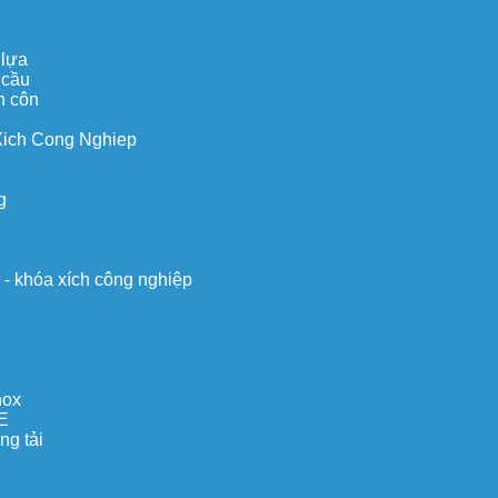
 lựa
 cầu
n côn
Xich Cong Nghiep
g
o - khóa xích công nghiệp
nox
E
ng tải