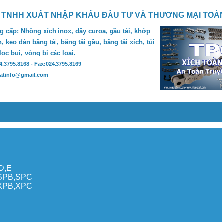
 TNHH XUẤT NHẬP KHẨU ĐẦU TƯ VÀ THƯƠNG MẠI TOÀ
 cấp: Nhông xích inox, dây curoa, gầu tải, khớp
, keo dán băng tải, băng tải gầu, băng tải xích, túi
 lọc bụi, vòng bi các loại.
24.3795.8168 - Fax:024.3795.8169
hatinfo@gmail.com
,D,E
,SPB,SPC
,XPB,XPC