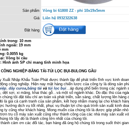
Sản phẩm
Vòng bi 61800 ZZ - phi 10x19x5mm
Giá
Liên hệ 0932322638
Đặt hàng
ính trong: 10 mm
ính ngoài: 19 mm
 5 mm
ng: 0.0055 kg
ại: Vòng bi cầu
ý: Hình ảnh SP chỉ mang tính minh họa
Ị CÔNG NGHIỆP-BĂNG TẢI-TÚI LỌC BỤI-BULONG GẦU
uất Nhập Khẩu Toàn Phát được thành lập để phát triển lĩnh vực kinh doanh
 động công nghiệp. Hiện nay mặt hàng chiến lược của công ty là dòng sản p
iệp
,
dây curoa
,
băng tải
và
túi lọc bụi
…áp dụng phổ biến trong các ngành 
 dệt sợi, xi măng, khai thác gỗ…và một số ngành khác. Do đặc thù của ngà
 chúng tôi đặt tiêu chí an toàn và phát triển, sẵn sàng, chất lượng lên hàng đ
ó là giá cả cạnh tranh của sản phẩm, kết hợp nhằm mang lại cho khách hàng
c hưởng dịch vụ tốt nhất, phục vụ thuận lợi cho quá trình sản xuất kinh do
ông ty cũng như khách hàng. Mong muốn của chúng tôi là được góp phần nhỏ
trơn tru cỗ máy sản xuất cũng như thành công của các nhà máy sản xuất v
úng tôi lấy đó là thành công lớn nhất của chúng tôi.
nh cảm ơn các đối tác, bạn hàng đã ủng hộ chúng tôi trong suốt thời gian