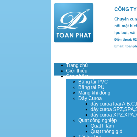
CÔNG TY
Chuyên cung
nối mặt bích
lọc bụi, vải
Điện thoại: 0
Email: toanp
Trang chủ
Giới thiệu
Sản phẩm
Băng tải PVC
Băng tải PU
Máng khí động
Dây Curoa
dây curoa loại A,B,C
dây curoa SPZ,SPA
dây curoa XPZ,XPA
Quạt công nghiệp
Quạt li tâm
Quạt thông gió
Túi lọc bụi