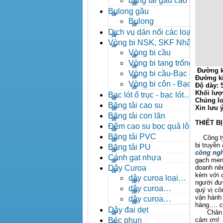
băng tải gầu cao su
Bulong gầu
Bulong
Dịch vụ dán nối các loại
băng tải
Vòng bi NSK, SKF Nhật
Vòng bi cầu
Vòng bi tang trống tự
Đường k
lựa
Vòng bi cầu-Bạc đạn
Đường k
cầu
Vòng bi côn - Bạc
Độ dày:
đạn côn
Khối lượ
Bạc lót ổ trục - bạc lót
Chủng lo
nhông
Băng tải cao su
Xin lưu 
Băng tải con lăn
THIẾT B
Đệm cao su bọc quả lô
băng tải
Băng tải PVC
Công ty X
bị truyền
Băng tải PU
công ngh
Cánh gạt nhựa
gạch men,
Dây Curoa
doanh nên
kèm với đ
dây curoa loại
người đượ
A,B,C,D,E
dây curoa
quý vị c
SPZ,SPA,SPB,SPC
vận hành 
dây curoa
hàng…. ch
XPZ,XPA,XPB,XPC
Dây đai dẹt
Chân thà
Béc phun
cảm ơn!