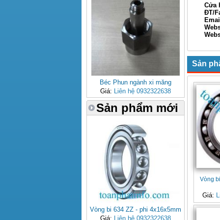
Cửa hàn
ĐT/Fax: 
Email: 
Webs
Websi
Xin Ch
Sản ph
Béc Phun ngành xi măng
Giá:
Liên hệ 0932322638
Sản phẩm mới
Vòng b
Giá:
L
Vòng bi 634 ZZ - phi 4x16x5mm
Giá:
Liên hệ 0932322638