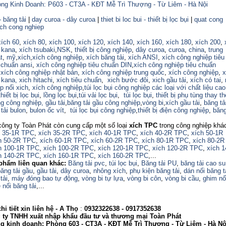
ng Kinh Doanh: P603 - CT3A - KĐT Mễ Trì Thượng - Từ Liêm - Hà Nội
- băng tải
|
day curoa - dây curoa
|
thiet bi loc bui - thiết bị lọc bụi
|
quat cong
ich cong nghiep
xích 60
,
xích 80
,
xích 100
,
xích 120
,
xích 140
,
xích 160,
xích 180
,
xích 200
,
 kana
,
xích tsubaki
,
NSK
,
thiết bị công nghiệp
,
dây curoa
,
curoa
,
china
,
trung
t
,
mỹ
,
xích
,
xích công nghiệp
,
xích băng tải
,
xích ANSI
,
xích công nghiệp tiêu
 chuẩn ansi
,
xích công nghiệp tiêu chuẩn DIN
,
xích công nghiệp tiêu chuẩn
,
xích công nghiệp nhật bản
,
xích công nghiệp trung quốc
,
xích công nghiệp
,
x
 kana,
xich hitachi
,
xích tiêu chuẩn
,
xich bước đôi
,
xich gầu tải
,
xích có tai
,
p nối xich
,
xích công nghiệp
,
túi lọc bụi công nghiệp các loại với chất liệu ca
thiết bị lọc bụi
,
lồng lọc bụi
,
túi vải lọc bụi
,
túi lọc bụi
,
thiết bị phụ tùng thay th
ng công nghiệp,
gầu tải
,
băng tải gầu công nghiệp
,
vòng bi
,
xích gầu tải
,
băng tả
tải bulon
,
bulon ốc vít
,
túi lọc bụi công nghiệp
,
thiết bị điện công nghiệp
,
băng
công ty Toàn Phát còn cung cấp một số loại
xích TPC
trong công nghiệp khá
h 35-1R TPC
,
xích 35-2R TPC
,
xích 40-1R TPC
,
xích 40-2R TPC
,
xích 50-1R
h 50-2R TPC
,
xích 60-1R TPC
,
xích 60-2R TPC
,
xích 80-1R TPC
,
xích 80-2R
h 100-1R TPC
,
xích 100-2R TPC
,
xích 120-1R TPC
,
xích 120-2R TPC
,
xích 
h 140-2R TPC
,
xích 160-1R TPC
,
xích 160-2R TPC
,...
phẩm liên quan khác:
Băng tải pvc
,
túi lọc bụi
,
Băng tải PU
,
băng tải cao su
ăng tải gầu
,
gầu tải
,
dây curoa
,
nhông xích
,
phụ kiện băng tải
,
dán nối băng t
tải
,
máy đóng bao tự động
,
vòng bi tự lựa
,
vòng bi côn
,
vòng bi cầu
,
ghim nố
 nối băng tải
,...
i tiết xin liên hệ - A
Thọ
:
0932322638
- 0917352638
 TNHH xuất nhập khẩu đầu tư và thương mại Toàn Phát
nh doanh: Phòng 603 - CT3A - KĐT Mễ Trì Thượng - Từ Liêm - Hà Nộ