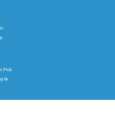
ện
ng
n Phát
g tải