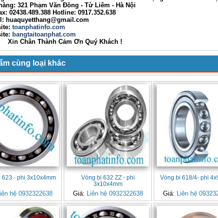
g: 321 Phạm Văn Đồng - Từ Liêm - Hà Nội
02438.489.388 Hotline: 0917.352.638
huaquyetthang@gmail.com
ite:
toanphatinfo.com
te:
bangtaitoanphat.com
ân Thành Cảm Ơn Quý Khách !
ẩm cùng loại khác
i 623 - phi 3x10x4mm
Vòng bi 632 ZZ - phi
Vòng bi 618/4- phi 
3x10x4mm
iên hệ 0932322638
Giá:
Liên hệ 0932322638
Giá:
Liên hệ 09323