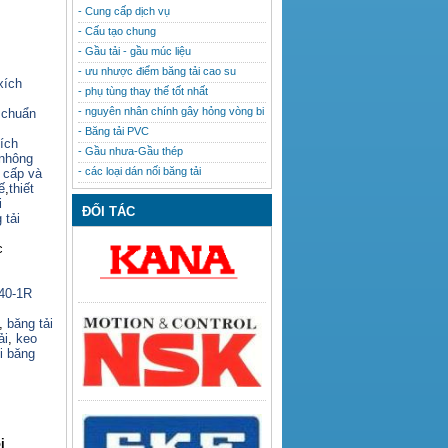
- Cung cấp dịch vụ
- Cấu tạo chung
- Gầu tải - gầu múc liệu
- ưu nhược điểm băng tải cao su
xích
- phụ tùng thay thế tốt nhất
- nguyên nhân chính gây hỏng vòng bi
 chuẩn
- Băng tải PVC
ích
- Gầu nhưa-Gầu thép
nhông
- các loại dán nối băng tải
o cấp và
ế
,
thiết
i
ĐỐI TÁC
 tải
c
140-1R
,
băng tải
ải
,
keo
i băng
i