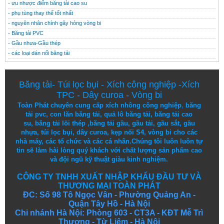
- ưu nhược điểm băng tải cao su
- phụ tùng thay thế tốt nhất
- nguyên nhân chính gây hỏng vòng bi
- Băng tải PVC
- Gầu nhưa-Gầu thép
- các loại dán nối băng tải
Băng tải
-
Túi lọc bụi
-
Xích công nghiệp
-
Xích
TPC
-
Dây curoa
-
Vòng bi
Toàn Phát chuyên cung cấp
xích nhông công nghiệp
,
băng
tải pvc
,
con lăn băng tải
,
quả lô băng tải
,
băng tải cao
su
,
băng tải lõi thép
,
băng tải gầu
,
gầu tải
,
gầu sắt
,
gầu
nhựa
,
túi lọc bụi
, dây curoa,
kẹp nối S4
,
vòng bi
cho các
nhà máy, các tổ chức và các cá nhân.
Chúng tôi
luôn luôn
tự
tin
sẽ
làm
hài lòng
quý khách
với
chất lượng
sản
phẩm
cao
và
đội ngũ
kỹ thuật
giàu kinh nghiệm.
CÔNG TY TNHH XUẤT NHẬP KHẨU ĐẦU TƯ VÀ
THƯƠNG MẠI TOÀN PHÁT
ĐC: Số 98 Tô Ngọc Vân - Phường Quảng An -
Quận Tây Hồ - Hà Nội
Chi nhánh Hà Nội: Phòng 603 - CT3A - KĐT Mễ Trì
Thượng - Từ Liêm - Hà Nội