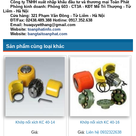
Công ty TNHH xuất nhập khẩu đầu tư và thương mại Toàn Phát
Phòng kinh doanh: Phòng 603 - CT3A - KĐT Mễ Trì Thượng - Từ
Liêm - Hà Nội
Cửa hàng: 321 Phạm Văn Đồng - Từ Liêm - Hà Nội
ĐT/Fax: 02438.489.388 Hotline: 0917.352.638
Email: huaquyetthang@gmail.com
Website:
toanphatinfo.com
Website:
bangtaitoanphat.com
Sản phẩm cùng loại khác
Khớp nối xích KC 40-14
Khớp nối xích KC 40-16
Giá:
Giá:
Liên hệ 0932322638