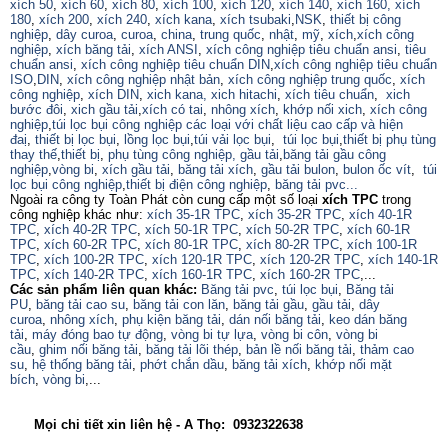
xích 50
,
xích 60
,
xích 80
,
xích 100
,
xích 120
,
xích 140
,
xích 160,
xích
180
,
xích 200
,
xích 240
,
xích kana
,
xích tsubaki
,
NSK
,
thiết bị công
nghiệp
,
dây curoa
,
curoa
,
china
,
trung quốc
,
nhật
,
mỹ
,
xích
,
xích công
nghiệp
,
xích băng tải
,
xích ANSI
,
xích công nghiệp tiêu chuẩn ansi
,
tiêu
chuẩn ansi
,
xích công nghiệp tiêu chuẩn DIN
,
xích công nghiệp tiêu chuẩn
ISO
,
DIN
,
xích công nghiệp nhật bản
,
xích công nghiệp trung quốc
,
xích
công nghiệp
,
xích DIN
,
xich kana,
xich hitachi
,
xích tiêu chuẩn
,
xich
bước đôi
,
xich gầu tải
,
xích có tai
,
nhông xích
,
khớp nối xich
,
xích công
nghiệp
,
túi lọc bụi công nghiệp các loại với chất liệu cao cấp và hiện
đaị
,
thiết bị lọc bụi
,
lồng lọc bụi
,
túi vải lọc bụi
,
túi lọc bụi
,
thiết bị phụ tùng
thay thế
,
thiết bị
,
phụ tùng công nghiệp,
gầu tải
,
băng tải gầu công
nghiệp
,
vòng bi
,
xích gầu tải
,
băng tải xích
,
gầu tải bulon
,
bulon ốc vít
,
túi
lọc bụi công nghiệp
,
thiết bị điện công nghiệp
,
băng tải pvc...
Ngoài ra công ty Toàn Phát còn cung cấp một số loại
xích TPC
trong
công nghiệp khác như:
xích 35-1R TPC
,
xích 35-2R TPC
,
xích 40-1R
TPC
,
xích 40-2R TPC
,
xích 50-1R TPC
,
xích 50-2R TPC
,
xích 60-1R
TPC
,
xích 60-2R TPC
,
xích 80-1R TPC
,
xích 80-2R TPC
,
xích 100-1R
TPC
,
xích 100-2R TPC
,
xích 120-1R TPC
,
xích 120-2R TPC
,
xích 140-1R
TPC
,
xích 140-2R TPC
,
xích 160-1R TPC
,
xích 160-2R TPC
,...
Các sản phẩm liên quan khác:
Băng tải pvc
,
túi lọc bụi
,
Băng tải
PU
,
băng tải cao su
,
băng tải con lăn
,
băng tải gầu
,
gầu tải
,
dây
curoa
,
nhông xích
,
phụ kiện băng tải
,
dán nối băng tải
,
keo dán băng
tải
,
máy đóng bao tự động
,
vòng bi tự lựa
,
vòng bi côn
,
vòng bi
cầu
,
ghim nối băng tải
,
băng tải lõi thép
,
bản lề nối băng tải
,
thảm cao
su
,
hệ thống băng tải
,
phớt chắn dầu
,
băng tải xích
,
khớp nối mặt
bích
,
vòng bi
,...
Mọi chi tiết xin liên hệ - A Thọ: 0932322638