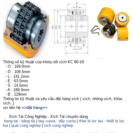
Thông số kỹ thuật của khớp nối xích KC 80-18:
- O : 169.0mm
’
- D
: 109.5mm
- L : 141.2mm
- E : 63.5mm
- S : 14.6mm
- A : 189.9mm
- B : 129mm
Thông tin kỹ thuật và yêu cầu đặt hàng xích ( xích, nhông xích, khóa
xích..)
xin liên hệ
=>đặt hàng<=
Xích Tải Công Nghiệp - Xích Tải chuyên dùng
bang tai - băng tải
|
day curoa - dây curoa
|
thiet bi loc bui - thiết bị lọc
bụi
|
quat cong nghiep
|
xich cong nghiep