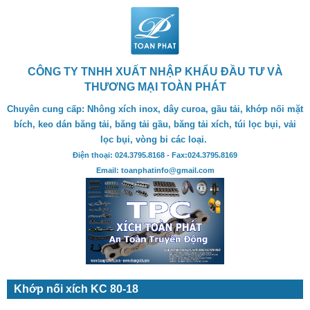
CÔNG TY TNHH XUẤT NHẬP KHẨU ĐẦU TƯ VÀ
THƯƠNG MẠI TOÀN PHÁT
Chuyên cung cấp: Nhông xích inox, dây curoa, gầu tải, khớp nối mặt
bích, keo dán băng tải, băng tải gầu, băng tải xích, túi lọc bụi, vải
lọc bụi, vòng bi các loại.
Điện thoại: 024.3795.8168 - Fax:024.3795.8169
Email: toanphatinfo@gmail.com
Khớp nối xích KC 80-18