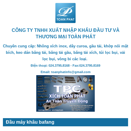
CÔNG TY TNHH XUẤT NHẬP KHẨU ĐẦU TƯ VÀ
THƯƠNG MẠI TOÀN PHÁT
Chuyên cung cấp: Nhông xích inox, dây curoa, gầu tải, khớp nối mặt
bích, keo dán băng tải, băng tải gầu, băng tải xích, túi lọc bụi, vải
lọc bụi, vòng bi các loại.
Điện thoại: 024.3795.8168 - Fax:024.3795.8169
Email: toanphatinfo@gmail.com
Đầu máy khâu bafang