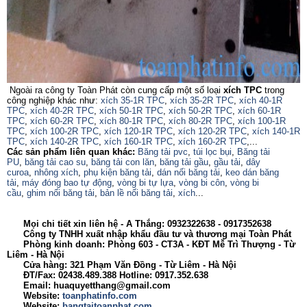
Ngoài ra công ty Toàn Phát còn cung cấp một số loại
xích TPC
trong
công nghiệp khác như:
xích 35-1R TPC
,
xích 35-2R TPC
,
xích 40-1R
TPC
,
xích 40-2R TPC
,
xích 50-1R TPC
,
xích 50-2R TPC
,
xích 60-1R
TPC
,
xích 60-2R TPC
,
xích 80-1R TPC
,
xích 80-2R TPC
,
xích 100-1R
TPC
,
xích 100-2R TPC
,
xích 120-1R TPC
,
xích 120-2R TPC
,
xích 140-1R
TPC
,
xích 140-2R TPC
,
xích 160-1R TPC
,
xích 160-2R TPC
,...
Các sản phẩm liên quan khác:
Băng tải pvc
,
túi lọc bụi
,
Băng tải
PU
,
băng tải cao su
,
băng tải con lăn
,
băng tải gầu
,
gầu tải
,
dây
curoa
,
nhông xích
,
phụ kiện băng tải
,
dán nối băng tải
,
keo dán băng
tải
,
máy đóng bao tự động
,
vòng bi tự lựa
,
vòng bi côn
,
vòng bi
cầu
,
ghim nối băng tải
,
bản lề nối băng tải
,
xích
...
Mọi chi tiết xin liên hệ - A Thắng:
0932322638
- 0917352638
Công ty TNHH xuất nhập khẩu đầu tư và thương mại Toàn Phát
Phòng kinh doanh: Phòng 603 - CT3A - KĐT Mễ Trì Thượng - Từ
Liêm - Hà Nội
Cửa hàng: 321 Phạm Văn Đồng - Từ Liêm - Hà Nội
ĐT/Fax: 02438.489.388 Hotline: 0917.352.638
Email: huaquyetthang@gmail.com
Website:
toanphatinfo.com
Website:
bangtaitoanphat.com