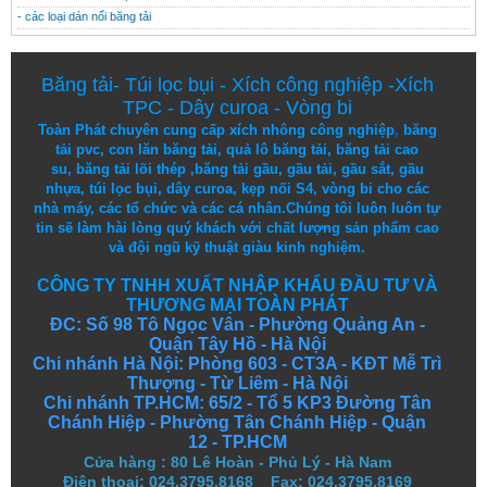
- các loại dán nối băng tải
Băng tải
-
Túi lọc bụi
-
Xích công nghiệp
-
Xích
TPC
-
Dây curoa
-
Vòng bi
Toàn Phát chuyên cung cấp
xích nhông công nghiệp
,
băng
tải pvc
,
con lăn băng tải
,
quả lô băng tải
,
băng tải cao
su
,
băng tải lõi thép
,
băng tải gầu
,
gầu tải
,
gầu sắt
,
gầu
nhựa
,
túi lọc bụi
, dây curoa,
kẹp nối S4
,
vòng bi
cho các
nhà máy, các tổ chức và các cá nhân.
Chúng tôi
luôn luôn
tự
tin
sẽ
làm
hài lòng
quý khách
với
chất lượng
sản
phẩm
cao
và
đội ngũ
kỹ thuật
giàu kinh nghiệm.
CÔNG TY TNHH XUẤT NHẬP KHẨU ĐẦU TƯ VÀ
THƯƠNG MẠI TOÀN PHÁT
ĐC: Số 98 Tô Ngọc Vân - Phường Quảng An -
Quận Tây Hồ - Hà Nội
Chi nhánh Hà Nội: Phòng 603 - CT3A - KĐT Mễ Trì
Thượng - Từ Liêm - Hà Nội
Chi nhánh TP.HCM: 65/2 - Tổ 5 KP3 Đường Tân
Chánh Hiệp - Phường Tân Chánh Hiệp - Quận
12 - TP.HCM
Cửa hàng
:
80 Lê Hoàn - Phủ Lý - Hà Nam
Điện thoại: 024.3795.8168 Fax: 024.3795.8169