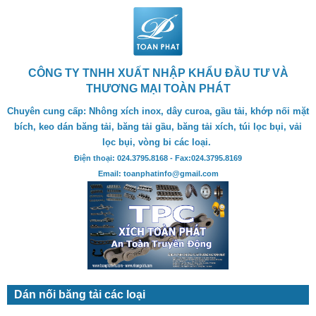
CÔNG TY TNHH XUẤT NHẬP KHẨU ĐẦU TƯ VÀ
THƯƠNG MẠI TOÀN PHÁT
Chuyên cung cấp: Nhông xích inox, dây curoa, gầu tải, khớp nối mặt
bích, keo dán băng tải, băng tải gầu, băng tải xích, túi lọc bụi, vải
lọc bụi, vòng bi các loại.
Điện thoại: 024.3795.8168 - Fax:024.3795.8169
Email: toanphatinfo@gmail.com
Dán nối băng tải các loại