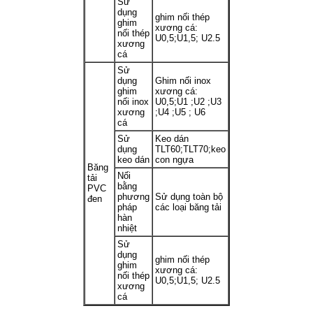
Sử
dụng
ghim nối thép
ghim
xương cá:
nối thép
U0,5;U1,5; U2.5
xương
cá
Sử
dụng
Ghim nối inox
ghim
xương cá:
nối inox
U0,5;U1 ;U2 ;U3
xương
;U4 ;U5 ; U6
cá
Sử
Keo dán
dụng
TLT60;TLT70;keo
keo dán
con ngựa
Băng
Nối
tải
bằng
PVC
phương
Sử dụng toàn bộ
đen
pháp
các loại băng tải
hàn
nhiệt
Sử
dụng
ghim nối thép
ghim
xương cá:
nối thép
U0,5;U1,5; U2.5
xương
cá