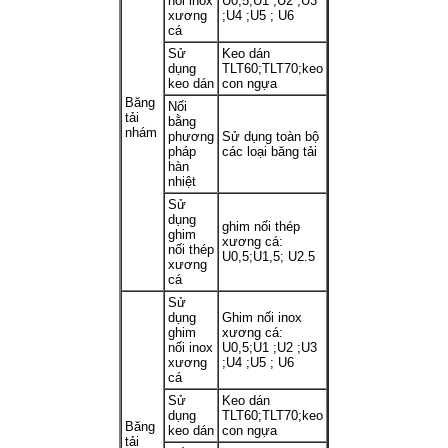
nối inox
U0,5;U1 ;U2 ;U3
xương
;U4 ;U5 ; U6
cá
Sử
Keo dán
dụng
TLT60;TLT70;keo
keo dán
con ngựa
Băng
Nối
tải
bằng
nhám
phương
Sử dụng toàn bộ
pháp
các loại băng tải
hàn
nhiệt
Sử
dụng
ghim nối thép
ghim
xương cá:
nối thép
U0,5;U1,5; U2.5
xương
cá
Sử
dụng
Ghim nối inox
ghim
xương cá:
nối inox
U0,5;U1 ;U2 ;U3
xương
;U4 ;U5 ; U6
cá
Sử
Keo dán
dụng
TLT60;TLT70;keo
Băng
keo dán
con ngựa
tải