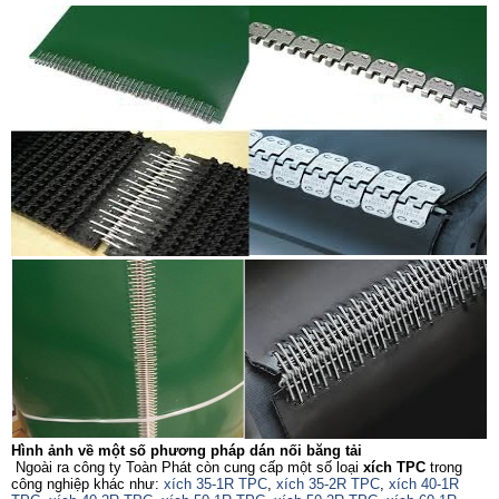
Hình ảnh về một số phương pháp dán nối băng tải
Ngoài ra công ty Toàn Phát còn cung cấp một số loại
xích TPC
trong
công nghiệp khác như:
xích 35-1R TPC
,
xích 35-2R TPC
,
xích 40-1R