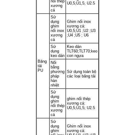
nối thép
U0,5;U1,5; U2.5
xương
cá
Sử
dụng
Ghim nối inox
ghim
xương cá:
nối inox
U0,5;U1 ;U2 ;U3
xương
;U4 ;U5 ; U6
cá
Sử
Keo dán
dụng
TLT60;TLT70;keo
keo dán
con ngựa
Băng
Nối
tải
bằng
PU
phương
Sử dụng toàn bộ
pháp
các loại băng tải
hàn
nhiệt
Sử
dụng
ghim nối thép
ghim
xương cá:
nối thép
U0,5;U1,5; U2.5
xương
cá
Sử
dụng
Ghim nối inox
ghim
xương cá: