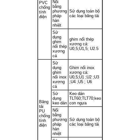
Nối
PVC
bằng
chống
phương
Sử dụng toàn bộ
tính
pháp
các loại băng tải
điện
hàn
nhiệt
Sử
dụng
ghim nối thép
ghim
xương cá:
nối thép
U0,5;U1,5; U2.5
xương
cá
Sử
dụng
Ghim nối inox
ghim
xương cá:
nối inox
U0,5;U1 ;U2 ;U3
xương
;U4 ;U5 ; U6
cá
Sử
Keo dán
dụng
TLT60;TLT70;keo
Băng
keo dán
con ngựa
tải
Nối
PU
bằng
chống
phương
Sử dụng toàn bộ
tính
pháp
các loại băng tải
điện
hàn
nhiệt