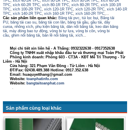
TPC
,
xích 40-2R TPC
,
xích 50-1R TPC
,
xích 50-2R TPC
,
xích 60-1R
TPC
,
xích 60-2R TPC
,
xích 80-1R TPC
,
xích 80-2R TPC
,
xích 100-1R
TPC
,
xích 100-2R TPC
,
xích 120-1R TPC
,
xích 120-2R TPC
,
xích 140-1R
TPC
,
xích 140-2R TPC
,
xích 160-1R TPC
,
xích 160-2R TPC
,...
Các sản phẩm liên quan khác:
Băng tải pvc
,
túi lọc bụi
,
Băng tải
PU
,
băng tải cao su
,
băng tải con lăn
,
băng tải gầu
,
gầu tải
,
dây
curoa
,
nhông xích
,
phụ kiện băng tải
,
dán nối băng tải
,
keo dán băng
tải
,
máy đóng bao tự động
,
vòng bi tự lựa
,
vòng bi côn
,
vòng bi
cầu
,
ghim nối băng tải
,
bản lề nối băng tải
,
xích
...
Mọi chi tiết xin liên hệ - A Thắng:
0932322638
- 0917352638
Công ty TNHH xuất nhập khẩu đầu tư và thương mại Toàn Phát
Phòng kinh doanh: Phòng 603 - CT3A - KĐT Mễ Trì Thượng - Từ
Liêm - Hà Nội
Cửa hàng: 321 Phạm Văn Đồng - Từ Liêm - Hà Nội
ĐT/Fax: 02438.489.388 Hotline: 0917.352.638
Email: huaquyetthang@gmail.com
Website:
toanphatinfo.com
Website:
bangtaitoanphat.com
.
Sản phẩm cùng loại khác