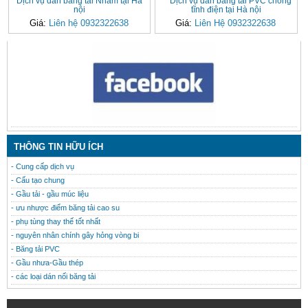
Dịch vụ dán băng tải Nhám tại Hà
Dịch vụ dán băng tải PVC chống
nội
tĩnh điện tại Hà nội
Giá:
Liên hệ 0932322638
Giá:
Liên Hệ 0932322638
CONTACT
THÔNG TIN HỮU ÍCH
- Cung cấp dịch vụ
- Cấu tạo chung
- Gầu tải - gầu múc liệu
- ưu nhược điểm băng tải cao su
- phụ tùng thay thế tốt nhất
- nguyên nhân chính gây hỏng vòng bi
- Băng tải PVC
- Gầu nhưa-Gầu thép
- các loại dán nối băng tải