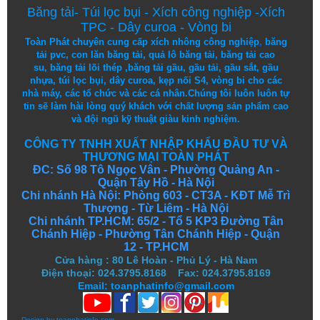
Băng tải
-
Túi lọc bụi
-
Xích công nghiệp
-
Xích
TPC
-
Dây curoa
-
Vòng bi
Toàn Phát chuyên cung cấp
xích nhông công nghiệp
,
băng
tải pvc
,
con lăn băng tải
,
quả lô băng tải
,
băng tải cao
su
,
băng tải lõi thép
,
băng tải gầu
,
gầu tải
,
gầu sắt
,
gầu
nhựa
,
túi lọc bụi
, dây curoa,
kẹp nối S4
,
vòng bi
cho các
nhà máy, các tổ chức và các cá nhân.
Chúng tôi
luôn luôn
tự
tin
sẽ
làm
hài lòng
quý khách
với
chất lượng
sản
phẩm
cao
và
đội ngũ
kỹ thuật
giàu kinh nghiệm.
CÔNG TY TNHH XUẤT NHẬP KHẨU ĐẦU TƯ VÀ
THƯƠNG MẠI TOÀN PHÁT
ĐC: Số 98 Tô Ngọc Vân - Phường Quảng An -
Quận Tây Hồ - Hà Nội
Chi nhánh Hà Nội: Phòng 603 - CT3A - KĐT Mễ Trì
Thượng - Từ Liêm - Hà Nội
Chi nhánh TP.HCM: 65/2 - Tổ 5 KP3 Đường Tân
Chánh Hiệp - Phường Tân Chánh Hiệp - Quận
12 - TP.HCM
Cửa hàng
:
80 Lê Hoàn - Phủ Lý - Hà Nam
Điện thoại: 024.3795.8168 Fax: 024.3795.8169
Email: toanphatinfo@gmail.com
Design by
toanphatinfo.com