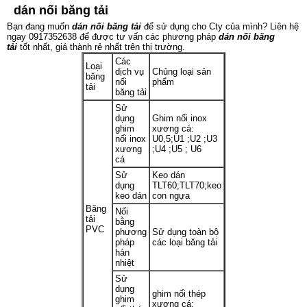
dán nối băng tải
Bạn đang muốn
dán nối băng tải
để sử dụng cho Cty của mình? Liên hệ
ngay 0917352638 để được tư vấn các phương pháp
dán nối băng
tải
tốt nhất, giá thành rẻ nhất trên thị trường.
Các
Loại
dịch vụ
Chủng loại sản
băng
nối
phẩm
tải
băng tải
Sử
dụng
Ghim nối inox
ghim
xương cá:
nối inox
U0,5;U1 ;U2 ;U3
xương
;U4 ;U5 ; U6
cá
Sử
Keo dán
dụng
TLT60;TLT70;keo
keo dán
con ngựa
Băng
Nối
tải
bằng
PVC
phương
Sử dụng toàn bộ
pháp
các loại băng tải
hàn
nhiệt
Sử
dụng
ghim nối thép
ghim
xương cá: