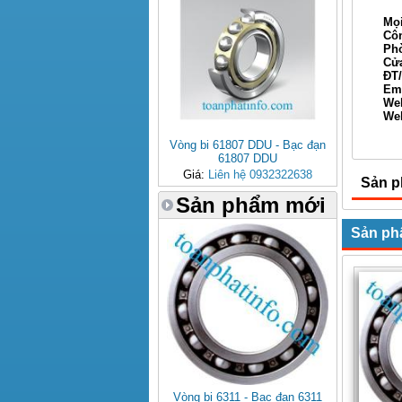
Mọi 
Công t
Phòng 
Cửa hà
ĐT/Fax
Email
Web
Webs
Xin 
Vòng bi 61807 DDU - Bạc đạn
61807 DDU
Giá:
Liên hệ 0932322638
Sản p
Sản phẩm mới
Sản ph
Vòng bi 6311 - Bạc đạn 6311