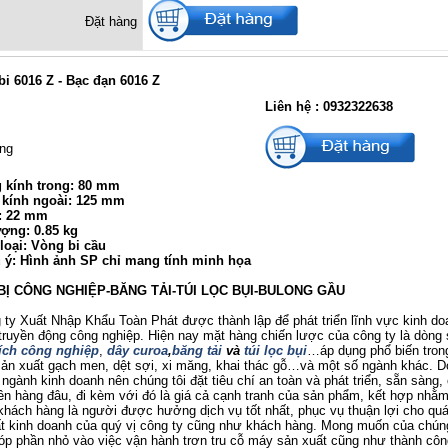
Đặt hàng
i 6016 Z - Bạc đạn 6016 Z
Liên hệ : 0932322638
ng
kính trong: 80 mm
kính ngoài: 125 mm
: 22 mm
ượng: 0.85 kg
loại: Vòng bi cầu
u ý: Hình ảnh SP chỉ mang tính minh họa
BỊ CÔNG NGHIỆP-BĂNG TẢI-TÚI LỌC BỤI-BULONG GẦU
 Xuất Nhập Khẩu Toàn Phát được thành lập để phát triển lĩnh vực kinh do
ị truyền động công nghiệp. Hiện nay mặt hàng chiến lược của công ty là dòng
ích công nghiệp
,
dây curoa
,
băng tải
và
túi lọc bụi
…áp dụng phổ biến tron
ản xuất gạch men, dệt sợi, xi măng, khai thác gỗ…và một số ngành khác. D
 ngành kinh doanh nên chúng tôi đặt tiêu chí an toàn và phát triển, sẵn sàng,
ên hàng đâu, đi kèm với đó là giá cả cạnh tranh của sản phẩm, kết hợp nh
 khách hàng là người được hưởng dịch vụ tốt nhất, phục vụ thuận lợi cho quá
t kinh doanh của quý vị công ty cũng như khách hàng. Mong muốn của chúng
p phần nhỏ vào việc vận hành trơn tru cỗ máy sản xuất cũng như thành côn