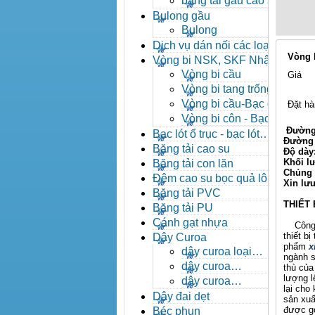
băng tải gầu cao su
Bulong gầu
Bulong
Dịch vụ dán nối các loại
Vòng b
băng tải
Vòng bi NSK, SKF Nhật
Vòng bi cầu
Giá
Vòng bi tang trống tự
lựa
Vòng bi cầu-Bạc đạn
Đặt hà
cầu
Vòng bi côn - Bạc
đạn côn
Đường 
Bạc lót ổ trục - bạc lót
Đường 
nhông
Băng tải cao su
Độ dày
Khối l
Băng tải con lăn
Chủng 
Đệm cao su bọc quả lô
Xin lư
băng tải
Băng tải PVC
THIẾT 
Băng tải PU
Cánh gạt nhựa
Công ty
thiết b
Dây Curoa
phẩm
x
dây curoa loại
ngành s
A,B,C,D,E
dây curoa
thù của
SPZ,SPA,SPB,SPC
lượng l
dây curoa
lại cho
XPZ,XPA,XPB,XPC
Dây đai dẹt
sản xuấ
được gó
Béc phun