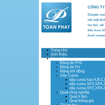
CÔNG TY
Chuyên cung
nối mặt bích
lọc bụi, vải
Điện thoại: 0
Email: toanp
Trang chủ
Giới thiệu
Sản phẩm
Băng tải PVC
Băng tải PU
Máng khí động
Dây Curoa
dây curoa loại A,B,C
dây curoa SPZ,SPA
dây curoa XPZ,XPA
Quạt công nghiệp
Quạt li tâm
Quạt thông gió
Túi lọc bụi