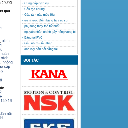
a chúng
- Cung cấp dịch vụ
- Cấu tạo chung
an qua.
- Gầu tải - gầu múc liệu
- ưu nhược điểm băng tải cao su
- phụ tùng thay thế tốt nhất
g
- nguyên nhân chính gây hỏng vòng bi
- Băng tải PVC
,
xích
- Gầu nhưa-Gầu thép
g
- các loại dán nối băng tải
êu
chuẩn
,
xích
ĐỐI TÁC
i
,
nhông
cao cấp
hay
ng
hác
R
2R
 140-1R
dán nối
bi