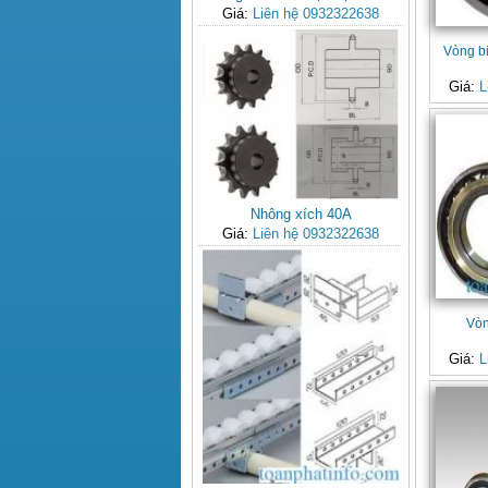
Giá:
Liên hệ 0932322638
Vòng b
Giá:
L
Nhông xích 40A
Giá:
Liên hệ 0932322638
Vòn
Giá:
L