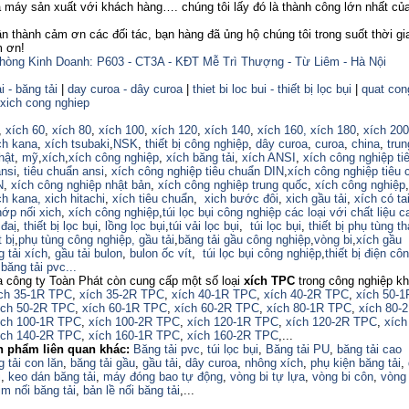
 máy sản xuất với khách hàng…. chúng tôi lấy đó là thành công lớn nhất củ
ành cảm ơn các đối tác, bạn hàng đã ủng hộ chúng tôi trong suốt thời gi
m ơn!
hòng Kinh Doanh: P603 - CT3A - KĐT Mễ Trì Thượng - Từ Liêm - Hà Nội
i - băng tải
|
day curoa - dây curoa
|
thiet bi loc bui - thiết bị lọc bụi
|
quat con
xich cong nghiep
,
xích 60
,
xích 80
,
xích 100
,
xích 120
,
xích 140
,
xích 160,
xích 180
,
xích 200
ch kana
,
xích tsubaki
,
NSK
,
thiết bị công nghiệp
,
dây curoa
,
curoa
,
china
,
trun
hật
,
mỹ
,
xích
,
xích công nghiệp
,
xích băng tải
,
xích ANSI
,
xích công nghiệp ti
nsi
,
tiêu chuẩn ansi
,
xích công nghiệp tiêu chuẩn DIN
,
xích công nghiệp tiêu 
N
,
xích công nghiệp nhật bản
,
xích công nghiệp trung quốc
,
xích công nghiệp
ch kana,
xich hitachi
,
xích tiêu chuẩn
,
xich bước đôi
,
xich gầu tải
,
xích có ta
hớp nối xich
,
xích công nghiệp
,
túi lọc bụi công nghiệp các loại với chất liệu 
 đaị
,
thiết bị lọc bụi
,
lồng lọc bụi
,
túi vải lọc bụi
,
túi lọc bụi
,
thiết bị phụ tùng t
t bị
,
phụ tùng công nghiệp,
gầu tải
,
băng tải gầu công nghiệp
,
vòng bi
,
xích gầu
g tải xích
,
gầu tải bulon
,
bulon ốc vít
,
túi lọc bụi công nghiệp
,
thiết bị điện cô
,
băng tải pvc...
a công ty Toàn Phát còn cung cấp một số loại
xích TPC
trong công nghiệp k
ch 35-1R TPC
,
xích 35-2R TPC
,
xích 40-1R TPC
,
xích 40-2R TPC
,
xích 50-1
ích 50-2R TPC
,
xích 60-1R TPC
,
xích 60-2R TPC
,
xích 80-1R TPC
,
xích 80-
ích 100-1R TPC
,
xích 100-2R TPC
,
xích 120-1R TPC
,
xích 120-2R TPC
,
xích
ch 140-2R TPC
,
xích 160-1R TPC
,
xích 160-2R TPC
,...
n phẩm liên quan khác:
Băng tải pvc
,
túi lọc bụi
,
Băng tải PU
,
băng tải cao
 tải con lăn
,
băng tải gầu
,
gầu tải
,
dây curoa
,
nhông xích
,
phụ kiện băng tải
,
i
,
keo dán băng tải
,
máy đóng bao tự động
,
vòng bi tự lựa
,
vòng bi côn
,
vòng 
im nối băng tải
,
bản lề nối băng tải
,...