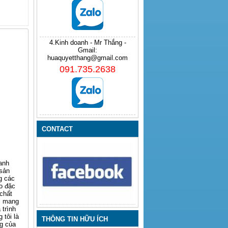
4.Kinh doanh - Mr Thắng -
Gmail:
huaquyetthang@gmail.com
091.735.2638
CONTACT
anh
 sản
g các
o đặc
 chất
ằm mang
 trình
 tôi là
THÔNG TIN HỮU ÍCH
g của