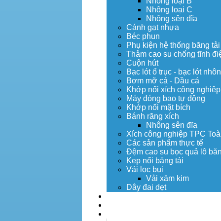
Nhông loại B
Nhông loại C
Nhông sên đĩa
Cánh gạt nhựa
Béc phun
Phụ kiện hệ thống băng tải
Thảm cao su chống tĩnh đi
Cuộn hút
Bạc lót ổ trục - bạc lót nhô
Bơm mỡ cá - Dầu cá
Khớp nối xích công nghiệp
Máy đóng bao tự động
Khớp nối mặt bích
Bánh răng xích
Nhông sên đĩa
Xích công nghiệp TPC Toà
Các sản phẩm thực tế
Đệm cao su bọc quả lô băn
Kẹp nối băng tải
Vải lọc bụi
Vải xăm kim
Dây đai dẹt
Dịch vụ
Tuyển dụng
Tin tức