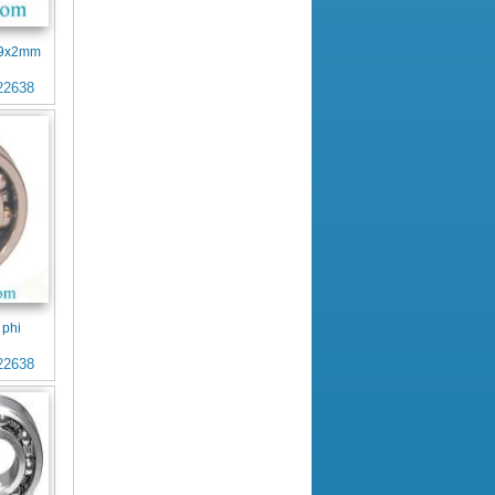
4x9x2mm
22638
 phi
22638