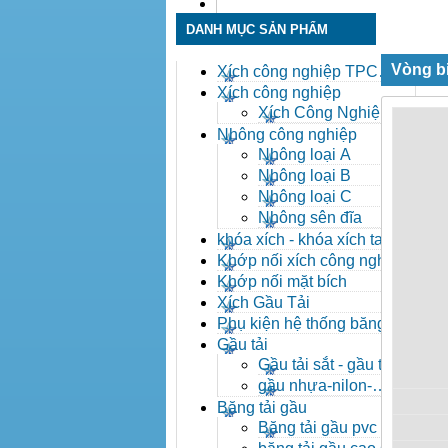
Liên hệ
DANH MỤC SẢN PHẨM
Vòng bi
Xích công nghiệp TPC
Toàn Phát
Xích công nghiệp
Xích Công Nghiệp -
Xich Cong Nghiep
Nhông công nghiệp
Nhông loại A
Nhông loại B
Nhông loại C
Nhông sên đĩa
khóa xích - khóa xích tai eo
- khóa xích công nghiệp
Khớp nối xích công nghiệp
Khớp nối mặt bích
Xích Gầu Tải
Phụ kiện hệ thống băng tải
Gầu tải
Gầu tải sắt - gầu tải
inox
gầu nhựa-nilon-
HDPE
Băng tải gầu
Băng tải gầu pvc