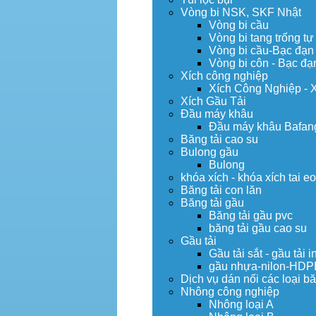
Vòng bi NSK, SKF Nhật
Vòng bi cầu
Vòng bi tang trống tự
Vòng bi cầu-Bạc đạn
Vòng bi côn - Bạc đạ
Xích công nghiệp
Xích Công Nghiệp - 
Xích Gầu Tải
Đầu máy khâu
Đầu máy khâu Bafan
Băng tải cao su
Bulong gầu
Bulong
khóa xích - khóa xích tai e
Băng tải con lăn
Băng tải gầu
Băng tải gầu pvc
băng tải gầu cao su
Gầu tải
Gầu tải sắt - gầu tải i
gầu nhựa-nilon-HDP
Dịch vụ dán nối các loại bă
Nhông công nghiệp
Nhông loại A