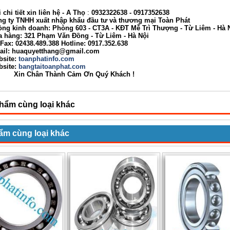
chi tiết xin liên hệ -
A Thọ
:
0932322638
- 0917352638
y TNHH xuất nhập khẩu đầu tư và thương mại Toàn Phát
kinh doanh: Phòng 603 - CT3A - KĐT Mễ Trì Thượng - Từ Liêm - Hà 
ng: 321 Phạm Văn Đồng - Từ Liêm - Hà Nội
: 02438.489.388 Hotline: 0917.352.638
: huaquyetthang@gmail.com
site:
toanphatinfo.com
ite:
bangtaitoanphat.com
Chân Thành Cảm Ơn Quý Khách !
hẩm cùng loại khác
ẩm cùng loại khác