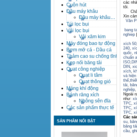
các nhà
Cuộn hút
tôi.
Đầu máy khâu
Chân th
Xin cả
Đầu máy khâu
Văn P
Bafang
Túi lọc bụi
bang ta
Vải lọc bụi
nghiep
|
Vải xăm kim
Máy đóng bao tự động
xích 50
240
,
xí
Bơm mỡ cá - Dầu cá
quốc
,
n
Thảm cao su chống tĩnh
chuẩn a
điện
ISO
,
DI
Kẹp nối băng tải
DIN
,
xi
Quạt công nghiệp
xích
,
k
Quạt li tâm
và hiện
thế
,
thiế
Quạt thông gió
tải
,
băn
Máng khí động
nghiệp
Ngoài r
Bánh răng xích
như:
xí
Nhông sên đĩa
TPC
,
x
Các sản phẩm thực tế
TPC
,
x
TPC
,
xí
Các sả
SẢN PHẨM NỔI BẬT
su
,
băng
băng tả
cầu
,
gh