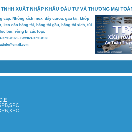
 TNHH XUẤT NHẬP KHẨU ĐẦU TƯ VÀ THƯƠNG MẠI TOÀ
 cấp: Nhông xích inox, dây curoa, gầu tải, khớp
, keo dán băng tải, băng tải gầu, băng tải xích, túi
 lọc bụi, vòng bi các loại.
24.3795.8168 - Fax:024.3795.8169
hatinfo@gmail.com
,D,E
,SPB,SPC
,XPB,XPC