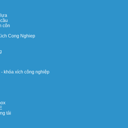
 lựa
 cầu
n côn
Xich Cong Nghiep
g
o - khóa xích công nghiệp
nox
E
ng tải