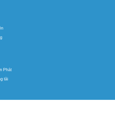
ện
ng
n Phát
g tải