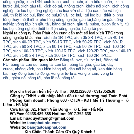
công nghiệp
,
xích DIN
,
xich kana,
xich hitachi
,
xích tiêu chuẩn
,
xich
bước đôi
,
xich gầu tải
,
xích có tai
,
nhông xích
,
khớp nối xich
,
xích công
nghiệp
,
túi lọc bụi công nghiệp các loại với chất liệu cao cấp và hiện
đaị
,
thiết bị lọc bụi
,
lồng lọc bụi
,
túi vải lọc bụi
,
túi lọc bụi
,
thiết bị phụ
tùng thay thế
,
thiết bị
,
phụ tùng công nghiệp,
gầu tải
,
băng tải gầu công
nghiệp
,
vòng bi
,
xích gầu tải
,
băng tải xích
,
gầu tải bulon
,
bulon ốc vít
,
túi
lọc bụi công nghiệp
,
thiết bị điện công nghiệp
,
băng tải pvc...
Ngoài ra công ty Toàn Phát còn cung cấp một số loại
xích TPC
trong
công nghiệp khác như:
xích 35-1R TPC
,
xích 35-2R TPC
,
xích 40-1R
TPC
,
xích 40-2R TPC
,
xích 50-1R TPC
,
xích 50-2R TPC
,
xích 60-1R
TPC
,
xích 60-2R TPC
,
xích 80-1R TPC
,
xích 80-2R TPC
,
xích 100-1R
TPC
,
xích 100-2R TPC
,
xích 120-1R TPC
,
xích 120-2R TPC
,
xích 140-1R
TPC
,
xích 140-2R TPC
,
xích 160-1R TPC
,
xích 160-2R TPC
,...
Các sản phẩm liên quan khác:
Băng tải pvc
,
túi lọc bụi
,
Băng tải
PU
,
băng tải cao su
,
băng tải con lăn
,
băng tải gầu
,
gầu tải
,
dây
curoa
,
nhông xích
,
phụ kiện băng tải
,
dán nối băng tải
,
keo dán băng
tải
,
máy đóng bao tự động
,
vòng bi tự lựa
,
vòng bi côn
,
vòng bi
cầu
,
ghim nối băng tải
,
bản lề nối băng tải
,...
Mọi chi tiết xin liên hệ -
A
Thọ
:
0932322638
- 0917352638
Công ty TNHH xuất nhập khẩu đầu tư và thương mại Toàn Phát
Phòng kinh doanh: Phòng 603 - CT3A - KĐT Mễ Trì Thượng - Từ
Liêm - Hà Nội
Cửa hàng: 321 Phạm Văn Đồng - Từ Liêm - Hà Nội
ĐT/Fax: 02438.489.388 Hotline: 0917.352.638
Email: huaquyetthang@gmail.com
Website:
toanphatinfo.com
Website:
bangtaitoanphat.com
Xin Chân Thành Cảm Ơn Quý Khách !