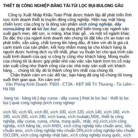
THIẾT BỊ CÔNG NGHIỆP-BĂNG TẢI-TÚI LỌC BỤI-BULONG GẦU
Công ty Xuất Nhập Khẩu Toàn Phát được thành lập để phát triển lĩnh
vực kinh doanh thiết bị truyền động công nghiệp. Hiện nay mặt hàng
chiến lược của công ty là dòng sản phẩm
xích công nghiệp
,
dây
curoa
,
băng tải
và
túi lọc bụi
…áp dụng phổ biến trong các ngành sản
xuất gạch men, dệt sợi, xi măng, khai thác gỗ…và một số ngành khác.
Do đặc thù của ngành kinh doanh nên chúng tôi đặt tiêu chí an toàn và
phát triển, sẵn sàng, chất lượng lên hàng đâu, đi kèm với đó là giá cả
cạnh tranh của sản phẩm, kết hợp nhằm mang lại cho khách hàng là
người được hưởng dịch vụ tốt nhất, phục vụ thuận lợi cho quá trình sản
xuất kinh doanh của quý vị công ty cũng như khách hàng. Mong muốn
của chúng tôi là được góp phần nhỏ vào việc vận hành trơn tru cỗ máy
sản xuất cũng như thành công của các nhà máy sản xuất với khách
hàng…. chúng tôi lấy đó là thành công lớn nhất của chúng tôi.
Chân thành cảm ơn các đối tác, bạn hàng đã ủng hộ chúng tôi trong
suốt thời gian qua. Xin cảm ơn!
Văn Phòng Kinh Doanh: P603 - CT3A - KĐT Mễ Trì Thượng - Từ Liêm -
Hà Nội
bang tai - băng tải
|
day curoa - dây curoa
|
thiet bi loc bui - thiết bị lọc
bụi
|
quat cong nghiep
|
xich cong nghiep
xích 50
,
xích 60
,
xích 80
,
xích 100
,
xích 120
,
xích 140
,
xích 160,
xích
180
,
xích 200
,
xích 240
,
xích kana
,
xích tsubaki
,
NSK
,
thiết bị công
nghiệp
,
dây curoa
,
curoa
,
china
,
trung quốc
,
nhật
,
mỹ
,
xích
,
xích công
nghiệp
,
xích băng tải
,
xích ANSI
,
xích công nghiệp tiêu chuẩn ansi
,
tiêu
chuẩn ansi
,
xích công nghiệp tiêu chuẩn DIN
,
xích công nghiệp tiêu chuẩn
ISO
,
DIN
,
xích công nghiệp nhật bản
,
xích công nghiệp trung quốc
,
xích