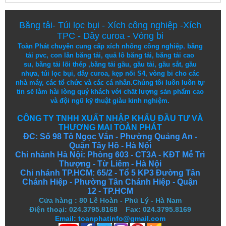
Băng tải
-
Túi lọc bụi
-
Xích công nghiệp
-
Xích
TPC
-
Dây curoa
-
Vòng bi
Toàn Phát chuyên cung cấp
xích nhông công nghiệp
,
băng
tải pvc
,
con lăn băng tải
,
quả lô băng tải
,
băng tải cao
su
,
băng tải lõi thép
,
băng tải gầu
,
gầu tải
,
gầu sắt
,
gầu
nhựa
,
túi lọc bụi
, dây curoa,
kẹp nối S4
,
vòng bi
cho các
nhà máy, các tổ chức và các cá nhân.
Chúng tôi
luôn luôn
tự
tin
sẽ
làm
hài lòng
quý khách
với
chất lượng
sản
phẩm
cao
và
đội ngũ
kỹ thuật
giàu kinh nghiệm.
CÔNG TY TNHH XUẤT NHẬP KHẨU ĐẦU TƯ VÀ
THƯƠNG MẠI TOÀN PHÁT
ĐC: Số 98 Tô Ngọc Vân - Phường Quảng An -
Quận Tây Hồ - Hà Nội
Chi nhánh Hà Nội: Phòng 603 - CT3A - KĐT Mễ Trì
Thượng - Từ Liêm - Hà Nội
Chi nhánh TP.HCM: 65/2 - Tổ 5 KP3 Đường Tân
Chánh Hiệp - Phường Tân Chánh Hiệp - Quận
12 - TP.HCM
Cửa hàng
:
80 Lê Hoàn - Phủ Lý - Hà Nam
Điện thoại: 024.3795.8168 Fax: 024.3795.8169
Email: toanphatinfo@gmail.com