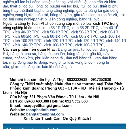
nghiệp
,
túi lọc bụi công nghiệp các loại với chất liệu cao cấp và hiện
đaị
,
thiết bị lọc bụi
,
lồng lọc bụi
,
túi vải lọc bụi
,
túi lọc bụi
,
thiết bị phụ
tùng thay thế
,
thiết bị
,
phụ tùng công nghiệp,
gầu tải
,
băng tải gầu công
nghiệp
,
vòng bi
,
xích gầu tải
,
băng tải xích
,
gầu tải bulon
,
bulon ốc vít
,
túi
lọc bụi công nghiệp
,
thiết bị điện công nghiệp
,
băng tải pvc...
Ngoài ra công ty Toàn Phát còn cung cấp một số loại
xích TPC
trong
công nghiệp khác như:
xích 35-1R TPC
,
xích 35-2R TPC
,
xích 40-1R
TPC
,
xích 40-2R TPC
,
xích 50-1R TPC
,
xích 50-2R TPC
,
xích 60-1R
TPC
,
xích 60-2R TPC
,
xích 80-1R TPC
,
xích 80-2R TPC
,
xích 100-1R
TPC
,
xích 100-2R TPC
,
xích 120-1R TPC
,
xích 120-2R TPC
,
xích 140-1R
TPC
,
xích 140-2R TPC
,
xích 160-1R TPC
,
xích 160-2R TPC
,...
Các sản phẩm liên quan khác:
Băng tải pvc
,
túi lọc bụi
,
Băng tải
PU
,
băng tải cao su
,
băng tải con lăn
,
băng tải gầu
,
gầu tải
,
dây
curoa
,
nhông xích
,
phụ kiện băng tải
,
dán nối băng tải
,
keo dán băng
tải
,
máy đóng bao tự động
,
vòng bi tự lựa
,
vòng bi côn
,
vòng bi
cầu
,
ghim nối băng tải
,
bản lề nối băng tải
,...
Mọi chi tiết xin liên hệ -
A
Thọ
:
0932322638
- 0917352638
Công ty TNHH xuất nhập khẩu đầu tư và thương mại Toàn Phát
Phòng kinh doanh: Phòng 603 - CT3A - KĐT Mễ Trì Thượng - Từ
Liêm - Hà Nội
Cửa hàng: 321 Phạm Văn Đồng - Từ Liêm - Hà Nội
ĐT/Fax: 02438.489.388 Hotline: 0917.352.638
Email: huaquyetthang@gmail.com
Website:
toanphatinfo.com
Website:
bangtaitoanphat.com
Xin Chân Thành Cảm Ơn Quý Khách !