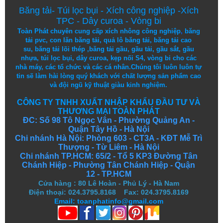
Băng tải
-
Túi lọc bụi
-
Xích công nghiệp
-
Xích
TPC
-
Dây curoa
-
Vòng bi
Toàn Phát chuyên cung cấp
xích nhông công nghiệp
,
băng
tải pvc
,
con lăn băng tải
,
quả lô băng tải
,
băng tải cao
su
,
băng tải lõi thép
,
băng tải gầu
,
gầu tải
,
gầu sắt
,
gầu
nhựa
,
túi lọc bụi
, dây curoa,
kẹp nối S4
,
vòng bi
cho các
nhà máy, các tổ chức và các cá nhân.
Chúng tôi
luôn luôn
tự
tin
sẽ
làm
hài lòng
quý khách
với
chất lượng
sản
phẩm
cao
và
đội ngũ
kỹ thuật
giàu kinh nghiệm.
CÔNG TY TNHH XUẤT NHẬP KHẨU ĐẦU TƯ VÀ
THƯƠNG MẠI TOÀN PHÁT
ĐC: Số 98 Tô Ngọc Vân - Phường Quảng An -
Quận Tây Hồ - Hà Nội
Chi nhánh Hà Nội: Phòng 603 - CT3A - KĐT Mễ Trì
Thượng - Từ Liêm - Hà Nội
Chi nhánh TP.HCM: 65/2 - Tổ 5 KP3 Đường Tân
Chánh Hiệp - Phường Tân Chánh Hiệp - Quận
12 - TP.HCM
Cửa hàng
:
80 Lê Hoàn - Phủ Lý - Hà Nam
Điện thoại: 024.3795.8168 Fax: 024.3795.8169
Email: toanphatinfo@gmail.com