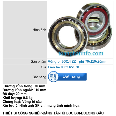
Hình ảnh
Sản phẩm
Vòng bi 60014 ZZ - phi 70x110x20mm
Giá
Liên hệ 0932322638
Đặt hàng
Đường kính trong: 70 mm
Đường kính ngoài: 110 mm
Độ dày: 20 mm
Khối lượng: 0.6 kg
Chủng loại: Vòng bi cầu
Xin lưu ý: Hình ảnh SP chỉ mang tính minh họa
THIẾT BỊ CÔNG NGHIỆP-BĂNG TẢI-TÚI LỌC BỤI-BULONG GẦU