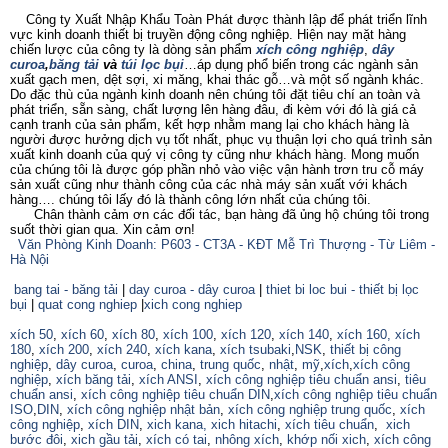
Công ty Xuất Nhập Khẩu Toàn Phát được thành lập để phát triển lĩnh
vực kinh doanh thiết bị truyền động công nghiệp. Hiện nay mặt hàng
chiến lược của công ty là dòng sản phẩm
xích công nghiệp
,
dây
curoa
,
băng tải
và
túi lọc bụi
…áp dụng phổ biến trong các ngành sản
xuất gạch men, dệt sợi, xi măng, khai thác gỗ…và một số ngành khác.
Do đặc thù của ngành kinh doanh nên chúng tôi đặt tiêu chí an toàn và
phát triển, sẵn sàng, chất lượng lên hàng đâu, đi kèm với đó là giá cả
cạnh tranh của sản phẩm, kết hợp nhằm mang lại cho khách hàng là
người được hưởng dịch vụ tốt nhất, phục vụ thuận lợi cho quá trình sản
xuất kinh doanh của quý vị công ty cũng như khách hàng. Mong muốn
của chúng tôi là được góp phần nhỏ vào việc vận hành trơn tru cỗ máy
sản xuất cũng như thành công của các nhà máy sản xuất với khách
hàng…. chúng tôi lấy đó là thành công lớn nhất của chúng tôi.
Chân thành cảm ơn các đối tác, bạn hàng đã ủng hộ chúng tôi trong
suốt thời gian qua. Xin cảm ơn!
Văn Phòng Kinh Doanh: P603 - CT3A - KĐT Mễ Trì Thượng - Từ Liêm -
Hà Nội
bang tai - băng tải
|
day curoa - dây curoa
|
thiet bi loc bui - thiết bị lọc
bụi
|
quat cong nghiep
|
xich cong nghiep
xích 50
,
xích 60
,
xích 80
,
xích 100
,
xích 120
,
xích 140
,
xích 160,
xích
180
,
xích 200
,
xích 240
,
xích kana
,
xích tsubaki
,
NSK
,
thiết bị công
nghiệp
,
dây curoa
,
curoa
,
china
,
trung quốc
,
nhật
,
mỹ
,
xích
,
xích công
nghiệp
,
xích băng tải
,
xích ANSI
,
xích công nghiệp tiêu chuẩn ansi
,
tiêu
chuẩn ansi
,
xích công nghiệp tiêu chuẩn DIN
,
xích công nghiệp tiêu chuẩn
ISO
,
DIN
,
xích công nghiệp nhật bản
,
xích công nghiệp trung quốc
,
xích
công nghiệp
,
xích DIN
,
xich kana,
xich hitachi
,
xích tiêu chuẩn
,
xich
bước đôi
,
xich gầu tải
,
xích có tai
,
nhông xích
,
khớp nối xich
,
xích công