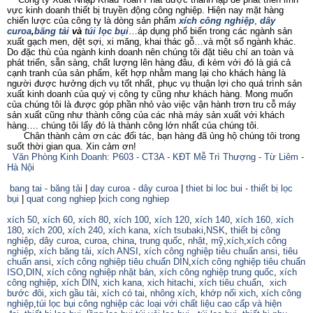
vực kinh doanh thiết bị truyền động công nghiệp. Hiện nay mặt hàng
chiến lược của công ty là dòng sản phẩm
xích công nghiệp
,
dây
curoa
,
băng tải
và
túi lọc bụi
…áp dụng phổ biến trong các ngành sản
xuất gạch men, dệt sợi, xi măng, khai thác gỗ…và một số ngành khác.
Do đặc thù của ngành kinh doanh nên chúng tôi đặt tiêu chí an toàn và
phát triển, sẵn sàng, chất lượng lên hàng đâu, đi kèm với đó là giá cả
cạnh tranh của sản phẩm, kết hợp nhằm mang lại cho khách hàng là
người được hưởng dịch vụ tốt nhất, phục vụ thuận lợi cho quá trình sản
xuất kinh doanh của quý vị công ty cũng như khách hàng. Mong muốn
của chúng tôi là được góp phần nhỏ vào việc vận hành trơn tru cỗ máy
sản xuất cũng như thành công của các nhà máy sản xuất với khách
hàng…. chúng tôi lấy đó là thành công lớn nhất của chúng tôi.
Chân thành cảm ơn các đối tác, bạn hàng đã ủng hộ chúng tôi trong
suốt thời gian qua. Xin cảm ơn!
Văn Phòng Kinh Doanh: P603 - CT3A - KĐT Mễ Trì Thượng - Từ Liêm -
Hà Nội
bang tai - băng tải
|
day curoa - dây curoa
|
thiet bi loc bui - thiết bị lọc
bụi
|
quat cong nghiep
|
xich cong nghiep
xích 50
,
xích 60
,
xích 80
,
xích 100
,
xích 120
,
xích 140
,
xích 160,
xích
180
,
xích 200
,
xích 240
,
xích kana
,
xích tsubaki
,
NSK
,
thiết bị công
nghiệp
,
dây curoa
,
curoa
,
china
,
trung quốc
,
nhật
,
mỹ
,
xích
,
xích công
nghiệp
,
xích băng tải
,
xích ANSI
,
xích công nghiệp tiêu chuẩn ansi
,
tiêu
chuẩn ansi
,
xích công nghiệp tiêu chuẩn DIN
,
xích công nghiệp tiêu chuẩn
ISO
,
DIN
,
xích công nghiệp nhật bản
,
xích công nghiệp trung quốc
,
xích
công nghiệp
,
xích DIN
,
xich kana,
xich hitachi
,
xích tiêu chuẩn
,
xich
bước đôi
,
xich gầu tải
,
xích có tai
,
nhông xích
,
khớp nối xich
,
xích công
nghiệp
,
túi lọc bụi công nghiệp các loại với chất liệu cao cấp và hiện