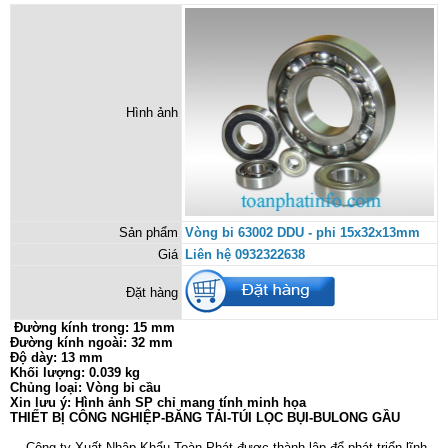
Hình ảnh
Sản phẩm
Vòng bi 63002 DDU - phi 15x32x13mm
Giá
Liên hệ 0932322638
Đặt hàng
Đường kính trong: 15 mm
Đường kính ngoài: 32 mm
Độ dày: 13 mm
Khối lượng: 0.039 kg
Chủng loại: Vòng bi cầu
Xin lưu ý: Hình ảnh SP chỉ mang tính minh họa
THIẾT BỊ CÔNG NGHIỆP-BĂNG TẢI-TÚI LỌC BỤI-BULONG GẦU
Công ty Xuất Nhập Khẩu Toàn Phát được thành lập để phát triển lĩnh