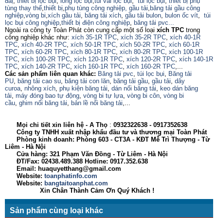
đaị
,
thiết bị lọc bụi
,
lồng lọc bụi
,
túi vải lọc bụi
,
túi lọc bụi
,
thiết bị phụ
tùng thay thế
,
thiết bị
,
phụ tùng công nghiệp,
gầu tải
,
băng tải gầu công
nghiệp
,
vòng bi
,
xích gầu tải
,
băng tải xích
,
gầu tải bulon
,
bulon ốc vít
,
túi
lọc bụi công nghiệp
,
thiết bị điện công nghiệp
,
băng tải pvc...
Ngoài ra công ty Toàn Phát còn cung cấp một số loại
xích TPC
trong
công nghiệp khác như:
xích 35-1R TPC
,
xích 35-2R TPC
,
xích 40-1R
TPC
,
xích 40-2R TPC
,
xích 50-1R TPC
,
xích 50-2R TPC
,
xích 60-1R
TPC
,
xích 60-2R TPC
,
xích 80-1R TPC
,
xích 80-2R TPC
,
xích 100-1R
TPC
,
xích 100-2R TPC
,
xích 120-1R TPC
,
xích 120-2R TPC
,
xích 140-1R
TPC
,
xích 140-2R TPC
,
xích 160-1R TPC
,
xích 160-2R TPC
,...
Các sản phẩm liên quan khác:
Băng tải pvc
,
túi lọc bụi
,
Băng tải
PU
,
băng tải cao su
,
băng tải con lăn
,
băng tải gầu
,
gầu tải
,
dây
curoa
,
nhông xích
,
phụ kiện băng tải
,
dán nối băng tải
,
keo dán băng
tải
,
máy đóng bao tự động
,
vòng bi tự lựa
,
vòng bi côn
,
vòng bi
cầu
,
ghim nối băng tải
,
bản lề nối băng tải
,...
Mọi chi tiết xin liên hệ - A
Thọ
:
0932322638
- 0917352638
Công ty TNHH xuất nhập khẩu đầu tư và thương mại Toàn Phát
Phòng kinh doanh: Phòng 603 - CT3A - KĐT Mễ Trì Thượng - Từ
Liêm - Hà Nội
Cửa hàng: 321 Phạm Văn Đồng - Từ Liêm - Hà Nội
ĐT/Fax: 02438.489.388 Hotline: 0917.352.638
Email: huaquyetthang@gmail.com
Website:
toanphatinfo.com
Website:
bangtaitoanphat.com
Xin Chân Thành Cảm Ơn Quý Khách !
Sản phẩm cùng loại khác