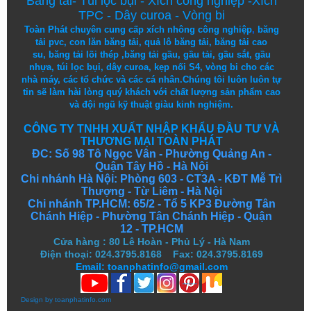
Băng tải
-
Túi lọc bụi
-
Xích công nghiệp
-
Xích
TPC
-
Dây curoa
-
Vòng bi
Toàn Phát chuyên cung cấp
xích nhông công nghiệp
,
băng
tải pvc
,
con lăn băng tải
,
quả lô băng tải
,
băng tải cao
su
,
băng tải lõi thép
,
băng tải gầu
,
gầu tải
,
gầu sắt
,
gầu
nhựa
,
túi lọc bụi
, dây curoa,
kẹp nối S4
,
vòng bi
cho các
nhà máy, các tổ chức và các cá nhân.
Chúng tôi
luôn luôn
tự
tin
sẽ
làm
hài lòng
quý khách
với
chất lượng
sản
phẩm
cao
và
đội ngũ
kỹ thuật
giàu kinh nghiệm.
CÔNG TY TNHH XUẤT NHẬP KHẨU ĐẦU TƯ VÀ
THƯƠNG MẠI TOÀN PHÁT
ĐC: Số 98 Tô Ngọc Vân - Phường Quảng An -
Quận Tây Hồ - Hà Nội
Chi nhánh Hà Nội: Phòng 603 - CT3A - KĐT Mễ Trì
Thượng - Từ Liêm - Hà Nội
Chi nhánh TP.HCM: 65/2 - Tổ 5 KP3 Đường Tân
Chánh Hiệp - Phường Tân Chánh Hiệp - Quận
12 - TP.HCM
Cửa hàng
:
80 Lê Hoàn - Phủ Lý - Hà Nam
Điện thoại: 024.3795.8168 Fax: 024.3795.8169
Email: toanphatinfo@gmail.com
Design by
toanphatinfo.com