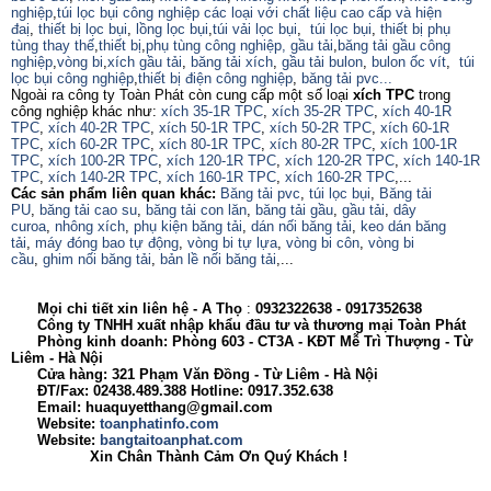
nghiệp
,
túi lọc bụi công nghiệp các loại với chất liệu cao cấp và hiện
đaị
,
thiết bị lọc bụi
,
lồng lọc bụi
,
túi vải lọc bụi
,
túi lọc bụi
,
thiết bị phụ
tùng thay thế
,
thiết bị
,
phụ tùng công nghiệp,
gầu tải
,
băng tải gầu công
nghiệp
,
vòng bi
,
xích gầu tải
,
băng tải xích
,
gầu tải bulon
,
bulon ốc vít
,
túi
lọc bụi công nghiệp
,
thiết bị điện công nghiệp
,
băng tải pvc...
Ngoài ra công ty Toàn Phát còn cung cấp một số loại
xích TPC
trong
công nghiệp khác như:
xích 35-1R TPC
,
xích 35-2R TPC
,
xích 40-1R
TPC
,
xích 40-2R TPC
,
xích 50-1R TPC
,
xích 50-2R TPC
,
xích 60-1R
TPC
,
xích 60-2R TPC
,
xích 80-1R TPC
,
xích 80-2R TPC
,
xích 100-1R
TPC
,
xích 100-2R TPC
,
xích 120-1R TPC
,
xích 120-2R TPC
,
xích 140-1R
TPC
,
xích 140-2R TPC
,
xích 160-1R TPC
,
xích 160-2R TPC
,...
Các sản phẩm liên quan khác:
Băng tải pvc
,
túi lọc bụi
,
Băng tải
PU
,
băng tải cao su
,
băng tải con lăn
,
băng tải gầu
,
gầu tải
,
dây
curoa
,
nhông xích
,
phụ kiện băng tải
,
dán nối băng tải
,
keo dán băng
tải
,
máy đóng bao tự động
,
vòng bi tự lựa
,
vòng bi côn
,
vòng bi
cầu
,
ghim nối băng tải
,
bản lề nối băng tải
,...
Mọi chi tiết xin liên hệ -
A
Thọ
:
0932322638
- 0917352638
Công ty TNHH xuất nhập khẩu đầu tư và thương mại Toàn Phát
Phòng kinh doanh: Phòng 603 - CT3A - KĐT Mễ Trì Thượng - Từ
Liêm - Hà Nội
Cửa hàng: 321 Phạm Văn Đồng - Từ Liêm - Hà Nội
ĐT/Fax: 02438.489.388 Hotline: 0917.352.638
Email: huaquyetthang@gmail.com
Website:
toanphatinfo.com
Website:
bangtaitoanphat.com
Xin Chân Thành Cảm Ơn Quý Khách !