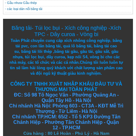
- Gầu nhưa-Gầu thép
- các loại dán nối băng tải
Băng tải
-
Túi lọc bụi
-
Xích công nghiệp
-
Xích
TPC
-
Dây curoa
-
Vòng bi
Toàn Phát chuyên cung cấp
xích nhông công nghiệp
,
băng
tải pvc
,
con lăn băng tải
,
quả lô băng tải
,
băng tải cao
su
,
băng tải lõi thép
,
băng tải gầu
,
gầu tải
,
gầu sắt
,
gầu
nhựa
,
túi lọc bụi
, dây curoa,
kẹp nối S4
,
vòng bi
cho các
nhà máy, các tổ chức và các cá nhân.
Chúng tôi
luôn luôn
tự
tin
sẽ
làm
hài lòng
quý khách
với
chất lượng
sản
phẩm
cao
và
đội ngũ
kỹ thuật
giàu kinh nghiệm.
CÔNG TY TNHH XUẤT NHẬP KHẨU ĐẦU TƯ VÀ
THƯƠNG MẠI TOÀN PHÁT
ĐC: Số 98 Tô Ngọc Vân - Phường Quảng An -
Quận Tây Hồ - Hà Nội
Chi nhánh Hà Nội: Phòng 603 - CT3A - KĐT Mễ Trì
Thượng - Từ Liêm - Hà Nội
Chi nhánh TP.HCM: 65/2 - Tổ 5 KP3 Đường Tân
Chánh Hiệp - Phường Tân Chánh Hiệp - Quận
12 - TP.HCM
Cửa hàng
:
80 Lê Hoàn - Phủ Lý - Hà Nam