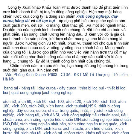
Công ty Xuất Nhập Khẩu Toàn Phát được thành lập để phát triển lĩnh
vực kinh doanh thiết bị truyền động công nghiệp. Hiện nay mặt hàng
chiến lược của công ty là dòng sản phẩm
xích công nghiệp
,
dây
curoa
,
băng tải
và
túi lọc bụi
…áp dụng phổ biến trong các ngành sản
xuất gạch men, dệt sợi, xi măng, khai thác gỗ…và một số ngành khác.
Do đặc thù của ngành kinh doanh nên chúng tôi đặt tiêu chí an toàn và
phát triển, sẵn sàng, chất lượng lên hàng đâu, đi kèm với đó là giá cả
cạnh tranh của sản phẩm, kết hợp nhằm mang lại cho khách hàng là
người được hưởng dịch vụ tốt nhất, phục vụ thuận lợi cho quá trình sản
xuất kinh doanh của quý vị công ty cũng như khách hàng. Mong muốn
của chúng tôi là được góp phần nhỏ vào việc vận hành trơn tru cỗ máy
sản xuất cũng như thành công của các nhà máy sản xuất với khách
hàng…. chúng tôi lấy đó là thành công lớn nhất của chúng tôi.
Chân thành cảm ơn các đối tác, bạn hàng đã ủng hộ chúng tôi trong
suốt thời gian qua. Xin cảm ơn!
Văn Phòng Kinh Doanh: P603 - CT3A - KĐT Mễ Trì Thượng - Từ Liêm -
Hà Nội
bang tai - băng tải
|
day curoa - dây curoa
|
thiet bi loc bui - thiết bị lọc
bụi
|
quat cong nghiep
|
xich cong nghiep
xích 50
,
xích 60
,
xích 80
,
xích 100
,
xích 120
,
xích 140
,
xích 160,
xích
180
,
xích 200
,
xích 240
,
xích kana
,
xích tsubaki
,
NSK
,
thiết bị công
nghiệp
,
dây curoa
,
curoa
,
china
,
trung quốc
,
nhật
,
mỹ
,
xích
,
xích công
nghiệp
,
xích băng tải
,
xích ANSI
,
xích công nghiệp tiêu chuẩn ansi
,
tiêu
chuẩn ansi
,
xích công nghiệp tiêu chuẩn DIN
,
xích công nghiệp tiêu chuẩn
ISO
,
DIN
,
xích công nghiệp nhật bản
,
xích công nghiệp trung quốc
,
xích
công nghiệp
,
xích DIN
,
xich kana,
xich hitachi
,
xích tiêu chuẩn
,
xich
bước đôi
,
xich gầu tải
,
xích có tai
,
nhông xích
,
khớp nối xich
,
xích công