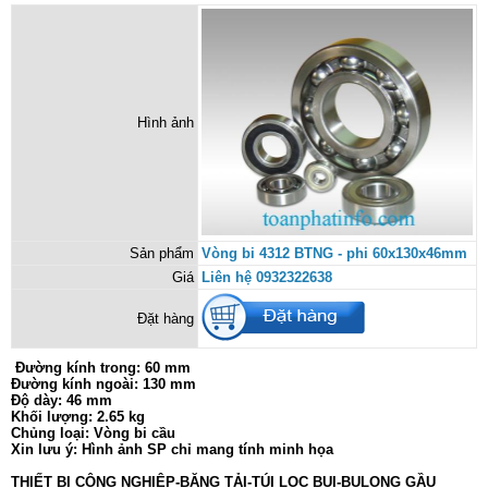
Hình ảnh
Sản phẩm
Vòng bi 4312 BTNG - phi 60x130x46mm
Giá
Liên hệ 0932322638
Đặt hàng
Đường kính trong: 60 mm
Đường kính ngoài: 130 mm
Độ dày: 46 mm
Khối lượng: 2.65 kg
Chủng loại: Vòng bi cầu
Xin lưu ý: Hình ảnh SP chỉ mang tính minh họa
THIẾT BỊ CÔNG NGHIỆP-BĂNG TẢI-TÚI LỌC BỤI-BULONG GẦU