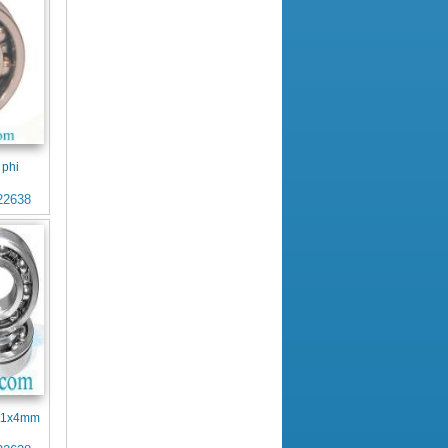
 phi
22638
x11x4mm