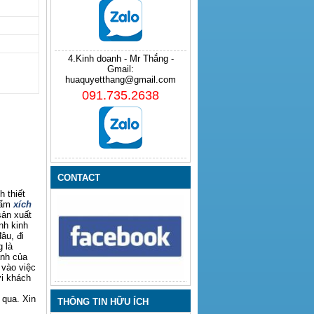
4.Kinh doanh - Mr Thắng -
Gmail:
huaquyetthang@gmail.com
091.735.2638
CONTACT
 thiết
hẩm
xích
sản xuất
nh kinh
âu, đi
 là
anh của
 vào việc
ới khách
 qua. Xin
THÔNG TIN HỮU ÍCH