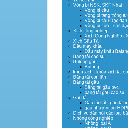
Vòng bi NSK, SKF Nhật
Vòng bi cầu
Vòng bi tang trống tự
Vòng bi cầu-Bạc đạn
Vòng bi côn - Bạc đạ
Xích công nghiệp
Xích Công Nghiệp - 
Xích Gầu Tải
Đầu máy khâu
Đầu máy khâu Bafan
Băng tải cao su
Bulong gầu
Bulong
khóa xích - khóa xích tai e
Băng tải con lăn
Băng tải gầu
Băng tải gầu pvc
băng tải gầu cao su
Gầu tải
Gầu tải sắt - gầu tải i
gầu nhựa-nilon-HDP
Dịch vụ dán nối các loại bă
Nhông công nghiệp
Nhông loại A