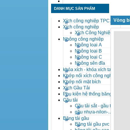
Liên hệ
DANH MỤC SẢN PHẨM
Vòng bi
Xích công nghiệp TPC
Toàn Phát
Xích công nghiệp
Xích Công Nghiệp -
Xich Cong Nghiep
Nhông công nghiệp
Nhông loại A
Nhông loại B
Nhông loại C
Nhông sên đĩa
khóa xích - khóa xích tai eo
- khóa xích công nghiệp
Khớp nối xích công nghiệp
Khớp nối mặt bích
Xích Gầu Tải
Phụ kiện hệ thống băng tải
Gầu tải
Gầu tải sắt - gầu tải
inox
gầu nhựa-nilon-
HDPE
Băng tải gầu
Băng tải gầu pvc