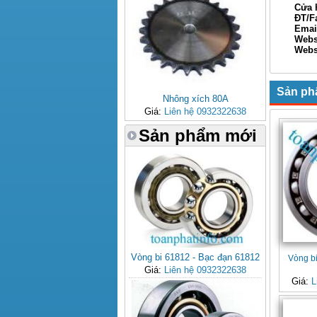
Cửa hàn
ĐT/Fax: 
Email: 
Webs
Websi
Xin Ch
Sản ph
Nhông xích 80A
Giá:
Liên hệ 0932322638
Sản phẩm mới
Vòng bi 61812 - Bạc đạn 61812
Vòng b
Giá:
Liên hệ 0932322638
Giá:
L