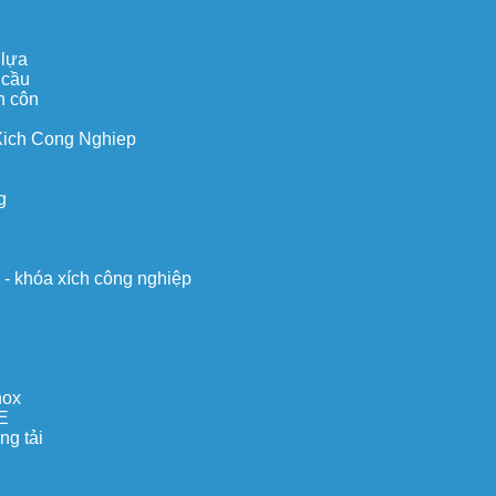
 lựa
 cầu
n côn
Xich Cong Nghiep
g
o - khóa xích công nghiệp
nox
E
ng tải