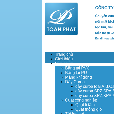
CÔNG TY
Chuyên cung
nối mặt bích
lọc bụi, vải
Điện thoại: 0
Email: toanp
Trang chủ
Giới thiệu
Sản phẩm
Băng tải PVC
Băng tải PU
Máng khí động
Dây Curoa
dây curoa loại A,B,C
dây curoa SPZ,SPA
dây curoa XPZ,XPA
Quạt công nghiệp
Quạt li tâm
Quạt thông gió
Túi lọc bụi