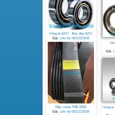
Vòng bi 6217 - Bạc đạn 6217
Giá:
Liên hệ 0932322638
Vòn
Giá:
L
Dây curoa 7HB-3350
Vòng bi
Giá:
Liên hệ 0932322638