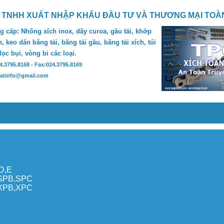
 TNHH XUẤT NHẬP KHẨU ĐẦU TƯ VÀ THƯƠNG MẠI TOÀ
 cấp: Nhông xích inox, dây curoa, gầu tải, khớp
, keo dán băng tải, băng tải gầu, băng tải xích, túi
 lọc bụi, vòng bi các loại.
24.3795.8168 - Fax:024.3795.8169
hatinfo@gmail.com
,D,E
,SPB,SPC
,XPB,XPC