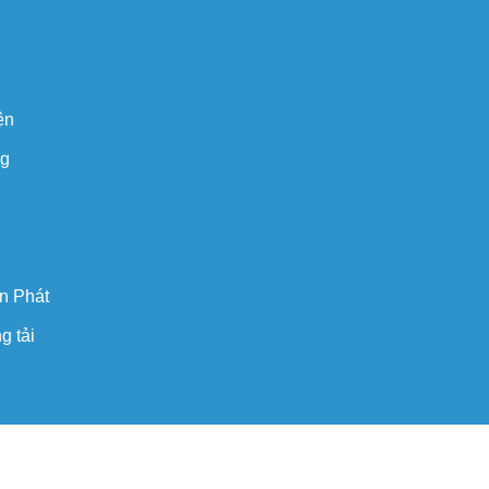
ện
ng
n Phát
g tải