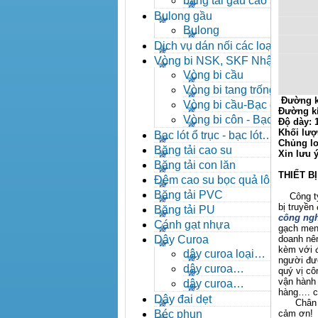
băng tải gầu cao su
Bulong gầu
Bulong
Dịch vụ dán nối các loại
băng tải
Vòng bi NSK, SKF Nhật
Vòng bi cầu
Vòng bi tang trống tự
Đường k
lựa
Vòng bi cầu-Bạc đạn
Đường k
cầu
Vòng bi côn - Bạc
Độ dày:
đạn côn
Khối lượ
Bạc lót ổ trục - bạc lót
Chủng lo
nhông
Băng tải cao su
Xin lưu 
Băng tải con lăn
THIẾT B
Đệm cao su bọc quả lô
băng tải
Băng tải PVC
Công ty X
bị truyền
Băng tải PU
công ngh
Cánh gạt nhựa
gạch men,
Dây Curoa
doanh nên
kèm với đ
dây curoa loại
người đượ
A,B,C,D,E
dây curoa
quý vị c
SPZ,SPA,SPB,SPC
vận hành 
dây curoa
hàng…. ch
XPZ,XPA,XPB,XPC
Dây đai dẹt
Chân thà
Béc phun
cảm ơn!