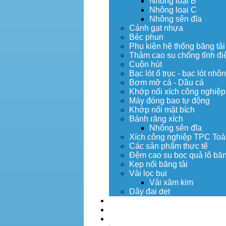
Nhông loại B
Nhông loại C
Nhông sên đĩa
Cánh gạt nhựa
Béc phun
Phụ kiện hệ thống băng tải
Thảm cao su chống tĩnh đi
Cuộn hút
Bạc lót ổ trục - bạc lót nhô
Bơm mỡ cá - Dầu cá
Khớp nối xích công nghiệp
Máy đóng bao tự động
Khớp nối mặt bích
Bánh răng xích
Nhông sên đĩa
Xích công nghiệp TPC Toà
Các sản phẩm thực tế
Đệm cao su bọc quả lô băn
Kẹp nối băng tải
Vải lọc bụi
Vải xăm kim
Dây đai dẹt
Dịch vụ
Tuyển dụng
Tin tức