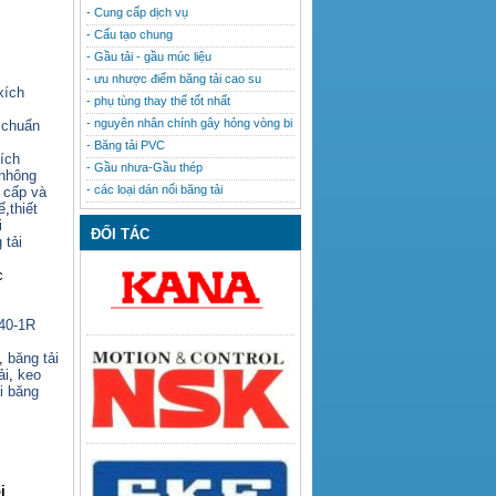
- Cung cấp dịch vụ
- Cấu tạo chung
- Gầu tải - gầu múc liệu
- ưu nhược điểm băng tải cao su
xích
- phụ tùng thay thế tốt nhất
- nguyên nhân chính gây hỏng vòng bi
 chuẩn
- Băng tải PVC
ích
- Gầu nhưa-Gầu thép
nhông
- các loại dán nối băng tải
o cấp và
ế
,
thiết
i
ĐỐI TÁC
 tải
c
140-1R
,
băng tải
ải
,
keo
i băng
i