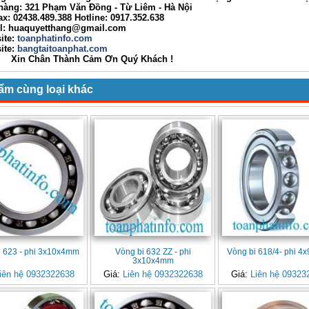
g: 321 Phạm Văn Đồng - Từ Liêm - Hà Nội
02438.489.388 Hotline: 0917.352.638
huaquyetthang@gmail.com
ite:
toanphatinfo.com
te:
bangtaitoanphat.com
ân Thành Cảm Ơn Quý Khách !
ẩm cùng loại khác
i 623 - phi 3x10x4mm
Vòng bi 632 ZZ - phi
Vòng bi 618/4- phi 
3x10x4mm
iên hệ 0932322638
Giá:
Liên hệ 0932322638
Giá:
Liên hệ 09323