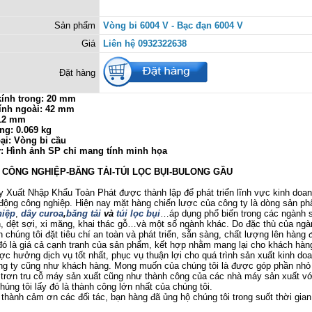
Sản phẩm
Vòng bi 6004 V - Bạc đạn 6004 V
Giá
Liên hệ 0932322638
Đặt hàng
ính trong: 20 mm
ính ngoài: 42 mm
 12 mm
ng: 0.069 kg
ại: Vòng bi cầu
ý: Hình ảnh SP chỉ mang tính minh họa
Ị CÔNG NGHIỆP-BĂNG TẢI-TÚI LỌC BỤI-BULONG GẦU
uất Nhập Khẩu Toàn Phát được thành lập để phát triển lĩnh vực kinh doanh
 động công nghiệp. Hiện nay mặt hàng chiến lược của công ty là dòng sản p
iệp
,
dây curoa
,
băng tải
và
túi lọc bụi
…áp dụng phổ biến trong các ngành 
 dệt sợi, xi măng, khai thác gỗ…và một số ngành khác. Do đặc thù của ngà
 chúng tôi đặt tiêu chí an toàn và phát triển, sẵn sàng, chất lượng lên hàng đ
ó là giá cả cạnh tranh của sản phẩm, kết hợp nhằm mang lại cho khách hàng
c hưởng dịch vụ tốt nhất, phục vụ thuận lợi cho quá trình sản xuất kinh do
ông ty cũng như khách hàng. Mong muốn của chúng tôi là được góp phần nhỏ
trơn tru cỗ máy sản xuất cũng như thành công của các nhà máy sản xuất v
úng tôi lấy đó là thành công lớn nhất của chúng tôi.
nh cảm ơn các đối tác, bạn hàng đã ủng hộ chúng tôi trong suốt thời gian