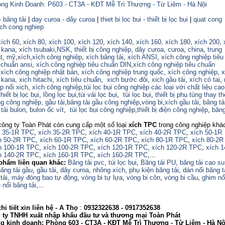
ng Kinh Doanh: P603 - CT3A - KĐT Mễ Trì Thượng - Từ Liêm - Hà Nội
- băng tải
|
day curoa - dây curoa
|
thiet bi loc bui - thiết bị lọc bụi
|
quat cong
ich cong nghiep
xích 60
,
xích 80
,
xích 100
,
xích 120
,
xích 140
,
xích 160,
xích 180
,
xích 200
,
 kana
,
xích tsubaki
,
NSK
,
thiết bị công nghiệp
,
dây curoa
,
curoa
,
china
,
trung
t
,
mỹ
,
xích
,
xích công nghiệp
,
xích băng tải
,
xích ANSI
,
xích công nghiệp tiêu
 chuẩn ansi
,
xích công nghiệp tiêu chuẩn DIN
,
xích công nghiệp tiêu chuẩn
,
xích công nghiệp nhật bản
,
xích công nghiệp trung quốc
,
xích công nghiệp
,
x
 kana,
xich hitachi
,
xích tiêu chuẩn
,
xich bước đôi
,
xich gầu tải
,
xích có tai
,
p nối xich
,
xích công nghiệp
,
túi lọc bụi công nghiệp các loại với chất liệu ca
thiết bị lọc bụi
,
lồng lọc bụi
,
túi vải lọc bụi
,
túi lọc bụi
,
thiết bị phụ tùng thay th
ng công nghiệp,
gầu tải
,
băng tải gầu công nghiệp
,
vòng bi
,
xích gầu tải
,
băng tả
tải bulon
,
bulon ốc vít
,
túi lọc bụi công nghiệp
,
thiết bị điện công nghiệp
,
băng
công ty Toàn Phát còn cung cấp một số loại
xích TPC
trong công nghiệp khá
h 35-1R TPC
,
xích 35-2R TPC
,
xích 40-1R TPC
,
xích 40-2R TPC
,
xích 50-1R
h 50-2R TPC
,
xích 60-1R TPC
,
xích 60-2R TPC
,
xích 80-1R TPC
,
xích 80-2R
h 100-1R TPC
,
xích 100-2R TPC
,
xích 120-1R TPC
,
xích 120-2R TPC
,
xích 
h 140-2R TPC
,
xích 160-1R TPC
,
xích 160-2R TPC
,...
phẩm liên quan khác:
Băng tải pvc
,
túi lọc bụi
,
Băng tải PU
,
băng tải cao su
ăng tải gầu
,
gầu tải
,
dây curoa
,
nhông xích
,
phụ kiện băng tải
,
dán nối băng t
tải
,
máy đóng bao tự động
,
vòng bi tự lựa
,
vòng bi côn
,
vòng bi cầu
,
ghim nố
 nối băng tải
,...
i tiết xin liên hệ - A
Thọ
:
0932322638
- 0917352638
 TNHH xuất nhập khẩu đầu tư và thương mại Toàn Phát
nh doanh: Phòng 603 - CT3A - KĐT Mễ Trì Thượng - Từ Liêm - Hà Nộ