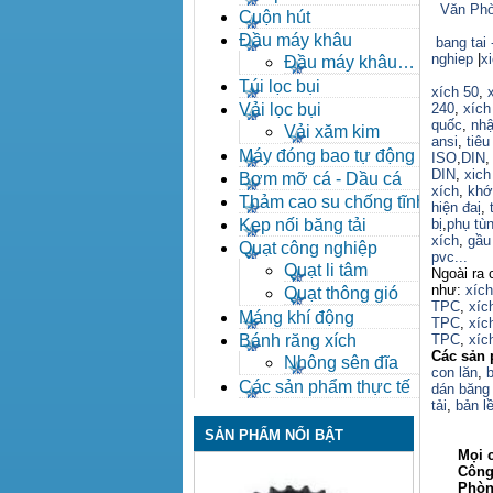
Văn Phò
Cuộn hút
Đầu máy khâu
bang tai 
nghiep
|
x
Đầu máy khâu
Bafang
Túi lọc bụi
xích 50
,
Vải lọc bụi
240
,
xích
quốc
,
nhậ
Vải xăm kim
ansi
,
tiêu
Máy đóng bao tự động
ISO
,
DIN
DIN
,
xich
Bơm mỡ cá - Dầu cá
xích
,
khớ
Thảm cao su chống tĩnh
hiện đaị
,
điện
Kẹp nối băng tải
bị
,
phụ tù
xích
,
gầu 
Quạt công nghiệp
pvc...
Quạt li tâm
Ngoài ra 
như:
xíc
Quạt thông gió
TPC
,
xíc
Máng khí động
TPC
,
xíc
Bánh răng xích
TPC
,
xíc
Các sản 
Nhông sên đĩa
con lăn
,
b
Các sản phẩm thực tế
dán băng 
tải
,
bản lề
SẢN PHẨM NỔI BẬT
Mọi ch
Công ty
Phòng ki