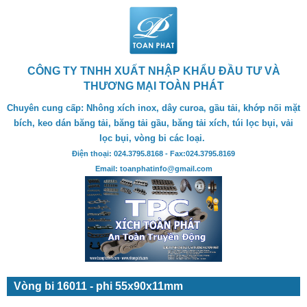
CÔNG TY TNHH XUẤT NHẬP KHẨU ĐẦU TƯ VÀ
THƯƠNG MẠI TOÀN PHÁT
Chuyên cung cấp: Nhông xích inox, dây curoa, gầu tải, khớp nối mặt
bích, keo dán băng tải, băng tải gầu, băng tải xích, túi lọc bụi, vải
lọc bụi, vòng bi các loại.
Điện thoại: 024.3795.8168 - Fax:024.3795.8169
Email: toanphatinfo@gmail.com
Vòng bi 16011 - phi 55x90x11mm