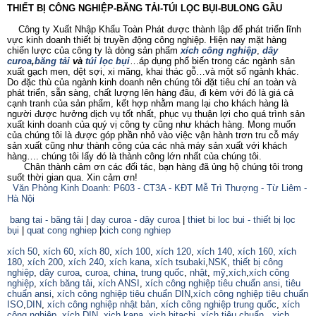
THIẾT BỊ CÔNG NGHIỆP-BĂNG TẢI-TÚI LỌC BỤI-BULONG GẦU
Công ty Xuất Nhập Khẩu Toàn Phát được thành lập để phát triển lĩnh
vực kinh doanh thiết bị truyền động công nghiệp. Hiện nay mặt hàng
chiến lược của công ty là dòng sản phẩm
xích công nghiệp
,
dây
curoa
,
băng tải
và
túi lọc bụi
…áp dụng phổ biến trong các ngành sản
xuất gạch men, dệt sợi, xi măng, khai thác gỗ…và một số ngành khác.
Do đặc thù của ngành kinh doanh nên chúng tôi đặt tiêu chí an toàn và
phát triển, sẵn sàng, chất lượng lên hàng đâu, đi kèm với đó là giá cả
cạnh tranh của sản phẩm, kết hợp nhằm mang lại cho khách hàng là
người được hưởng dịch vụ tốt nhất, phục vụ thuận lợi cho quá trình sản
xuất kinh doanh của quý vị công ty cũng như khách hàng. Mong muốn
của chúng tôi là được góp phần nhỏ vào việc vận hành trơn tru cỗ máy
sản xuất cũng như thành công của các nhà máy sản xuất với khách
hàng…. chúng tôi lấy đó là thành công lớn nhất của chúng tôi.
Chân thành cảm ơn các đối tác, bạn hàng đã ủng hộ chúng tôi trong
suốt thời gian qua. Xin cảm ơn!
Văn Phòng Kinh Doanh: P603 - CT3A - KĐT Mễ Trì Thượng - Từ Liêm -
Hà Nội
bang tai - băng tải
|
day curoa - dây curoa
|
thiet bi loc bui - thiết bị lọc
bụi
|
quat cong nghiep
|
xich cong nghiep
xích 50
,
xích 60
,
xích 80
,
xích 100
,
xích 120
,
xích 140
,
xích 160,
xích
180
,
xích 200
,
xích 240
,
xích kana
,
xích tsubaki
,
NSK
,
thiết bị công
nghiệp
,
dây curoa
,
curoa
,
china
,
trung quốc
,
nhật
,
mỹ
,
xích
,
xích công
nghiệp
,
xích băng tải
,
xích ANSI
,
xích công nghiệp tiêu chuẩn ansi
,
tiêu
chuẩn ansi
,
xích công nghiệp tiêu chuẩn DIN
,
xích công nghiệp tiêu chuẩn
ISO
,
DIN
,
xích công nghiệp nhật bản
,
xích công nghiệp trung quốc
,
xích
công nghiệp
,
xích DIN
,
xich kana,
xich hitachi
,
xích tiêu chuẩn
,
xich