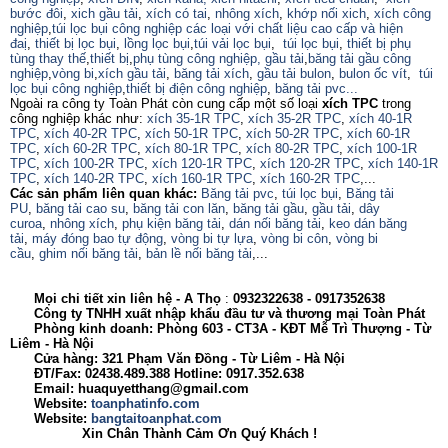
bước đôi
,
xich gầu tải
,
xích có tai
,
nhông xích
,
khớp nối xich
,
xích công
nghiệp
,
túi lọc bụi công nghiệp các loại với chất liệu cao cấp và hiện
đaị
,
thiết bị lọc bụi
,
lồng lọc bụi
,
túi vải lọc bụi
,
túi lọc bụi
,
thiết bị phụ
tùng thay thế
,
thiết bị
,
phụ tùng công nghiệp,
gầu tải
,
băng tải gầu công
nghiệp
,
vòng bi
,
xích gầu tải
,
băng tải xích
,
gầu tải bulon
,
bulon ốc vít
,
túi
lọc bụi công nghiệp
,
thiết bị điện công nghiệp
,
băng tải pvc...
Ngoài ra công ty Toàn Phát còn cung cấp một số loại
xích TPC
trong
công nghiệp khác như:
xích 35-1R TPC
,
xích 35-2R TPC
,
xích 40-1R
TPC
,
xích 40-2R TPC
,
xích 50-1R TPC
,
xích 50-2R TPC
,
xích 60-1R
TPC
,
xích 60-2R TPC
,
xích 80-1R TPC
,
xích 80-2R TPC
,
xích 100-1R
TPC
,
xích 100-2R TPC
,
xích 120-1R TPC
,
xích 120-2R TPC
,
xích 140-1R
TPC
,
xích 140-2R TPC
,
xích 160-1R TPC
,
xích 160-2R TPC
,...
Các sản phẩm liên quan khác:
Băng tải pvc
,
túi lọc bụi
,
Băng tải
PU
,
băng tải cao su
,
băng tải con lăn
,
băng tải gầu
,
gầu tải
,
dây
curoa
,
nhông xích
,
phụ kiện băng tải
,
dán nối băng tải
,
keo dán băng
tải
,
máy đóng bao tự động
,
vòng bi tự lựa
,
vòng bi côn
,
vòng bi
cầu
,
ghim nối băng tải
,
bản lề nối băng tải
,...
Mọi chi tiết xin liên hệ - A
Thọ
:
0932322638
- 0917352638
Công ty TNHH xuất nhập khẩu đầu tư và thương mại Toàn Phát
Phòng kinh doanh: Phòng 603 - CT3A - KĐT Mễ Trì Thượng - Từ
Liêm - Hà Nội
Cửa hàng: 321 Phạm Văn Đồng - Từ Liêm - Hà Nội
ĐT/Fax: 02438.489.388 Hotline: 0917.352.638
Email: huaquyetthang@gmail.com
Website:
toanphatinfo.com
Website:
bangtaitoanphat.com
Xin Chân Thành Cảm Ơn Quý Khách !