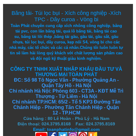
Băng tải
-
Túi lọc bụi
-
Xích công nghiệp
-
Xích
TPC
-
Dây curoa
-
Vòng bi
Toàn Phát chuyên cung cấp
xích nhông công nghiệp
,
băng
tải pvc
,
con lăn băng tải
,
quả lô băng tải
,
băng tải cao
su
,
băng tải lõi thép
,
băng tải gầu
,
gầu tải
,
gầu sắt
,
gầu
nhựa
,
túi lọc bụi
, dây curoa,
kẹp nối S4
,
vòng bi
cho các
nhà máy, các tổ chức và các cá nhân.
Chúng tôi
luôn luôn
tự
tin
sẽ
làm
hài lòng
quý khách
với
chất lượng
sản
phẩm
cao
và
đội ngũ
kỹ thuật
giàu kinh nghiệm.
CÔNG TY TNHH XUẤT NHẬP KHẨU ĐẦU TƯ VÀ
THƯƠNG MẠI TOÀN PHÁT
ĐC: Số 98 Tô Ngọc Vân - Phường Quảng An -
Quận Tây Hồ - Hà Nội
Chi nhánh Hà Nội: Phòng 603 - CT3A - KĐT Mễ Trì
Thượng - Từ Liêm - Hà Nội
Chi nhánh TP.HCM: 65/2 - Tổ 5 KP3 Đường Tân
Chánh Hiệp - Phường Tân Chánh Hiệp - Quận
12 - TP.HCM
Cửa hàng
:
80 Lê Hoàn - Phủ Lý - Hà Nam
Điện thoại: 024.3795.8168 Fax: 024.3795.8169
Email: toanphatinfo@gmail.com